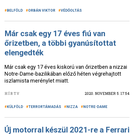
BELFÖLD
ORBÁN VIKTOR
VÉDŐOLTÁS
Már csak egy 17 éves fiú van
őrizetben, a többi gyanúsítottat
elengedték
Már csak egy 17 éves kiskorú van őrizetben a nizzai
Notre-Dame-bazilikában előző héten végrehajtott
iszlamista merénylet miatt.
HÍRTV
2020. NOVEMBER 5. 17:54
KÜLFÖLD
TERRORTÁMADÁS
NIZZA
NOTRE-DAME
Új motorral készül 2021-re a Ferrari