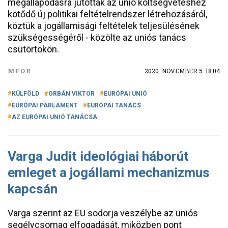
megállapodásra jutottak az unió költségvetéshez
kötődő új politikai feltételrendszer létrehozásáról,
köztük a jogállamisági feltételek teljesülésének
szükségességéről - közölte az uniós tanács
csütörtökön.
MFOR
2020. NOVEMBER 5. 18:04
KÜLFÖLD
ORBÁN VIKTOR
EURÓPAI UNIÓ
EURÓPAI PARLAMENT
EURÓPAI TANÁCS
AZ EURÓPAI UNIÓ TANÁCSA
Varga Judit ideológiai háborút
emleget a jogállami mechanizmus
kapcsán
Varga szerint az EU sodorja veszélybe az uniós
segélycsomag elfogadását, miközben pont