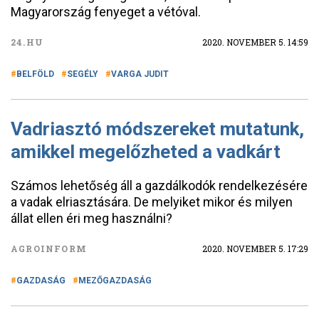
Magyarország fenyeget a vétóval.
24.HU
2020. NOVEMBER 5. 14:59
BELFÖLD
SEGÉLY
VARGA JUDIT
Vadriasztó módszereket mutatunk,
amikkel megelőzheted a vadkárt
Számos lehetőség áll a gazdálkodók rendelkezésére
a vadak elriasztására. De melyiket mikor és milyen
állat ellen éri meg használni?
AGROINFORM
2020. NOVEMBER 5. 17:29
GAZDASÁG
MEZŐGAZDASÁG