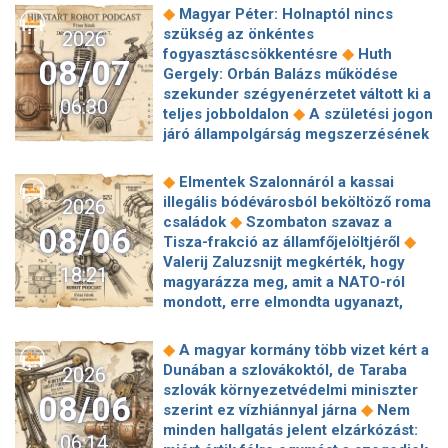
◆
Magyar Péter: Holnaptól nincs
szükség az önkéntes
2026
◆
fogyasztáscsökkentésre
Huth
08/07
Gergely: Orbán Balázs működése
szekunder szégyenérzetet váltott ki a
06:30
◆
teljes jobboldalon
A születési jogon
járó állampolgárság megszerzésének
korlátozásáról írt alá rendeletet
◆
Donald Trump
„Kevésen múlt a
◆
Elmentek Szalonnáról a kassai
katasztrófa” – szintet léphetett az
illegális bódévárosból beköltöző roma
2026
◆
orosz hibrid hadviselés
Bod Péter
◆
családok
Szombaton szavaz a
08/06
Ákos: Vagyonkezelés közérdekből: mi
◆
Tisza-frakció az államfőjelöltjéről
◆
jön a kekvák után?
Térképen, ahogy
Valerij Zaluzsnijt megkérték, hogy
18:21
hajnalban elérte Magyarország
magyarázza meg, amit a NATO-ról
◆
határát a hidegfront
A forintot is
mondott, erre elmondta ugyanazt,
◆
megütheti az aszály
Szombaton
◆
csak még erősebben
800 millióért
szavaz a Tisza-frakció az
kötött szerződéseket a HM cége a
◆
A magyar kormány több vizet kért a
◆
államfőjelöltjéről
Egyre inkább az
Lounge Eventtel, a miniszter
Dunában a szlovákoktól, de Taraba
2026
agglomerációt választják a főváros
◆
feljelentést tett
Orbán Anita
szlovák környezetvédelmi miniszter
helyett, akik százmilliónál többért
08/06
megkérte a szlovák kormányt, hogy
◆
szerint ez vízhiánnyal járna
Nem
◆
vennének lakást
Robbanószereket
◆
segítse a magyar vízellátást
Forró
minden hallgatás jelent elzárkózást:
találtak Budapesten, péntek hajnalban
06:14
augusztus: gátja lehet az uniós