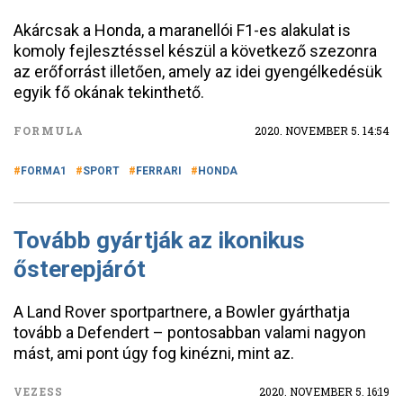
Akárcsak a Honda, a maranellói F1-es alakulat is
komoly fejlesztéssel készül a következő szezonra
az erőforrást illetően, amely az idei gyengélkedésük
egyik fő okának tekinthető.
FORMULA
2020. NOVEMBER 5. 14:54
FORMA1
SPORT
FERRARI
HONDA
Tovább gyártják az ikonikus
ősterepjárót
A Land Rover sportpartnere, a Bowler gyárthatja
tovább a Defendert – pontosabban valami nagyon
mást, ami pont úgy fog kinézni, mint az.
VEZESS
2020. NOVEMBER 5. 16:19