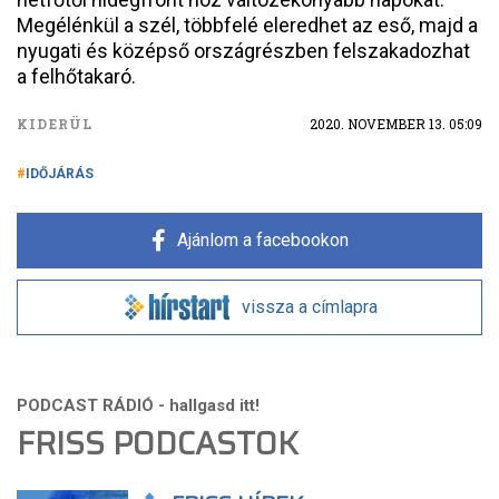
Megélénkül a szél, többfelé eleredhet az eső, majd a
nyugati és középső országrészben felszakadozhat
a felhőtakaró.
KIDERÜL
2020. NOVEMBER 13. 05:09
IDŐJÁRÁS
Ajánlom a facebookon
vissza a címlapra
FRISS PODCASTOK