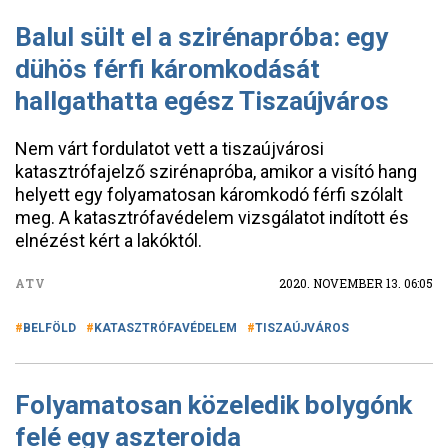
Balul sült el a szirénapróba: egy
dühös férfi káromkodását
hallgathatta egész Tiszaújváros
Nem várt fordulatot vett a tiszaújvárosi
katasztrófajelző szirénapróba, amikor a visító hang
helyett egy folyamatosan káromkodó férfi szólalt
meg. A katasztrófavédelem vizsgálatot indított és
elnézést kért a lakóktól.
ATV
2020. NOVEMBER 13. 06:05
BELFÖLD
KATASZTRÓFAVÉDELEM
TISZAÚJVÁROS
Folyamatosan közeledik bolygónk
felé egy aszteroida