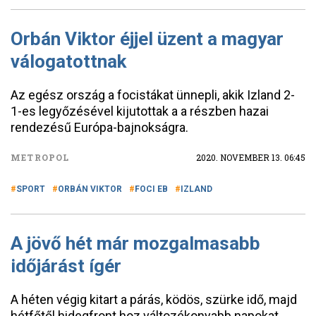
Orbán Viktor éjjel üzent a magyar
válogatottnak
Az egész ország a focistákat ünnepli, akik Izland 2-
1-es legyőzésével kijutottak a a részben hazai
rendezésű Európa-bajnokságra.
METROPOL
2020. NOVEMBER 13. 06:45
SPORT
ORBÁN VIKTOR
FOCI EB
IZLAND
A jövő hét már mozgalmasabb
időjárást ígér
A héten végig kitart a párás, ködös, szürke idő, majd
hétfőtől hidegfront hoz változékonyabb napokat.