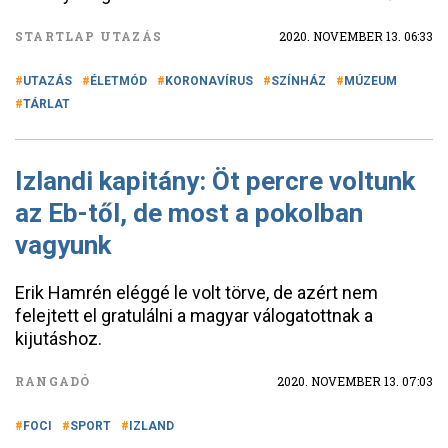
STARTLAP UTAZÁS
2020. NOVEMBER 13. 06:33
UTAZÁS
ÉLETMÓD
KORONAVÍRUS
SZÍNHÁZ
MÚZEUM
TÁRLAT
Izlandi kapitány: Öt percre voltunk
az Eb-től, de most a pokolban
vagyunk
Erik Hamrén eléggé le volt törve, de azért nem
felejtett el gratulálni a magyar válogatottnak a
kijutáshoz.
RANGADÓ
2020. NOVEMBER 13. 07:03
FOCI
SPORT
IZLAND