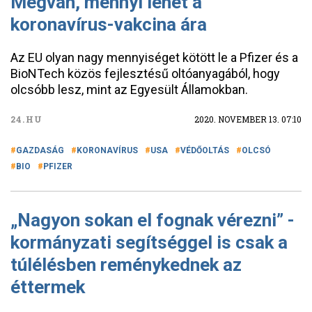
Megvan, mennyi lehet a
koronavírus-vakcina ára
Az EU olyan nagy mennyiséget kötött le a Pfizer és a
BioNTech közös fejlesztésű oltóanyagából, hogy
olcsóbb lesz, mint az Egyesült Államokban.
24.HU
2020. NOVEMBER 13. 07:10
GAZDASÁG
KORONAVÍRUS
USA
VÉDŐOLTÁS
OLCSÓ
BIO
PFIZER
„Nagyon sokan el fognak vérezni” -
kormányzati segítséggel is csak a
túlélésben reménykednek az
éttermek