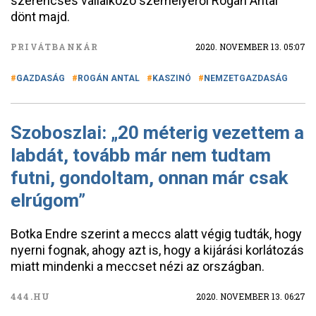
szerencsés vállalkozó személyéről Rogán Antal
dönt majd.
PRIVÁTBANKÁR
2020. NOVEMBER 13. 05:07
GAZDASÁG
ROGÁN ANTAL
KASZINÓ
NEMZETGAZDASÁG
Szoboszlai: „20 méterig vezettem a
labdát, tovább már nem tudtam
futni, gondoltam, onnan már csak
elrúgom”
Botka Endre szerint a meccs alatt végig tudták, hogy
nyerni fognak, ahogy azt is, hogy a kijárási korlátozás
miatt mindenki a meccset nézi az országban.
444.HU
2020. NOVEMBER 13. 06:27