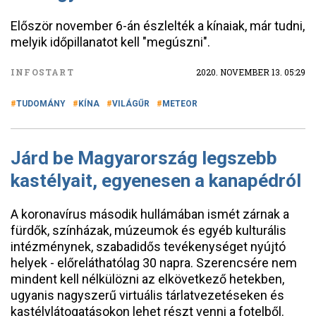
Először november 6-án észlelték a kínaiak, már tudni,
melyik időpillanatot kell "megúszni".
INFOSTART
2020. NOVEMBER 13. 05:29
TUDOMÁNY
KÍNA
VILÁGŰR
METEOR
Járd be Magyarország legszebb
kastélyait, egyenesen a kanapédról
A koronavírus második hullámában ismét zárnak a
fürdők, színházak, múzeumok és egyéb kulturális
intézménynek, szabadidős tevékenységet nyújtó
helyek - előreláthatólag 30 napra. Szerencsére nem
mindent kell nélkülözni az elkövetkező hetekben,
ugyanis nagyszerű virtuális tárlatvezetéseken és
kastélylátogatásokon lehet részt venni a fotelből.