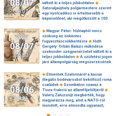
08/07
◆
váltott ki a teljes jobboldalon
Sátoraljaújhely polgármestere szerint
18:07
egy nyolcadikos is értelmesebb a
képviselőnél, aki megütközött a 100
◆
milliós parkolón
Az amerikai
hírszerzés szerint Putyin pár éven
◆
Magyar Péter: Holnaptól nincs
belül megtámadhat egy NATO-
szükség az önkéntes
2026
◆
tagállamot
Vitézy Dávid
◆
fogyasztáscsökkentésre
Huth
08/07
elmagyarázta, miért Mészárosék
Gergely: Orbán Balázs működése
cége nyerte a közbeszerzést
szekunder szégyenérzetet váltott ki a
06:30
◆
sínhegesztésre
Nagy cégek
◆
teljes jobboldalon
A születési jogon
segítségét kéri Szolnok
járó állampolgárság megszerzésének
polgármestere a 400 kirúgott
korlátozásáról írt alá rendeletet
◆
kerékpárgyári munkás miatt
Nagy a
◆
Donald Trump
„Kevésen múlt a
◆
Elmentek Szalonnáról a kassai
mozgolódás a Legfőbb Ügyészségen,
katasztrófa” – szintet léphetett az
illegális bódévárosból beköltöző roma
2026
◆
többen kerülnek új pozícióba
Tarr
◆
orosz hibrid hadviselés
Bod Péter
◆
családok
Szombaton szavaz a
Zoltán: Zajlik a közmédia átvilágítása
08/06
Ákos: Vagyonkezelés közérdekből: mi
◆
Tisza-frakció az államfőjelöltjéről
◆
Gajdos László szerint butaság,
◆
jön a kekvák után?
Térképen, ahogy
Valerij Zaluzsnijt megkérték, hogy
hogy a Mol volt jogászára bízták a
18:21
hajnalban elérte Magyarország
magyarázza meg, amit a NATO-ról
◆
MOHU-koncesszió felülvizsgálatát
◆
határát a hidegfront
A forintot is
mondott, erre elmondta ugyanazt,
Milliós büntetés egy ismert magyar
◆
megütheti az aszály
Szombaton
◆
csak még erősebben
800 millióért
◆
fodrászcégnek
Várj szombatig a
szavaz a Tisza-frakció az
kötött szerződéseket a HM cége a