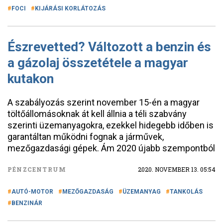
FOCI
KIJÁRÁSI KORLÁTOZÁS
Észrevetted? Változott a benzin és
a gázolaj összetétele a magyar
kutakon
A szabályozás szerint november 15-én a magyar
töltőállomásoknak át kell állnia a téli szabvány
szerinti üzemanyagokra, ezekkel hidegebb időben is
garantáltan működni fognak a járművek,
mezőgazdasági gépek. Ám 2020 újabb szempontból
PÉNZCENTRUM
2020. NOVEMBER 13. 05:54
AUTÓ-MOTOR
MEZŐGAZDASÁG
ÜZEMANYAG
TANKOLÁS
BENZINÁR