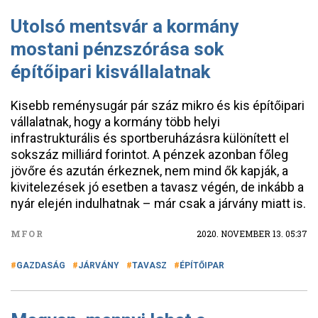
Utolsó mentsvár a kormány
mostani pénzszórása sok
építőipari kisvállalatnak
Kisebb reménysugár pár száz mikro és kis építőipari
vállalatnak, hogy a kormány több helyi
infrastrukturális és sportberuházásra különített el
sokszáz milliárd forintot. A pénzek azonban főleg
jövőre és azután érkeznek, nem mind ők kapják, a
kivitelezések jó esetben a tavasz végén, de inkább a
nyár elején indulhatnak – már csak a járvány miatt is.
MFOR
2020. NOVEMBER 13. 05:37
GAZDASÁG
JÁRVÁNY
TAVASZ
ÉPÍTŐIPAR