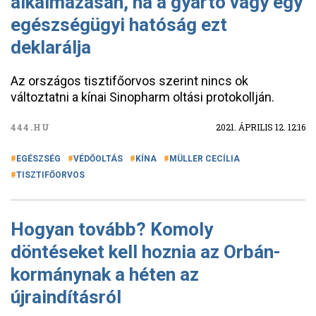
alkalmazásán, ha a gyártó vagy egy
egészségügyi hatóság ezt
deklarálja
Az országos tisztifőorvos szerint nincs ok
változtatni a kínai Sinopharm oltási protokollján.
444.HU
2021. ÁPRILIS 12. 12:16
EGÉSZSÉG
VÉDŐOLTÁS
KÍNA
MÜLLER CECÍLIA
TISZTIFŐORVOS
Hogyan tovább? Komoly
döntéseket kell hoznia az Orbán-
kormánynak a héten az
újraindításról