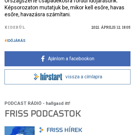
Országszerte csapadékosra fordul időjárásunk.
Képsorozaton mutatjuk be, mikor kell esőre, havas
esőre, havazásra számítani.
KIDERÜL
2021. ÁPRILIS 12. 18:05
IDŐJÁRÁS
Ajánlom a facebookon
vissza a címlapra
FRISS PODCASTOK
FRISS HÍREK