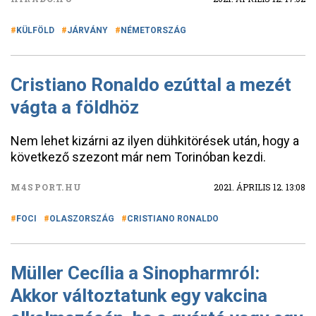
KÜLFÖLD
JÁRVÁNY
NÉMETORSZÁG
Cristiano Ronaldo ezúttal a mezét
vágta a földhöz
Nem lehet kizárni az ilyen dühkitörések után, hogy a
következő szezont már nem Torinóban kezdi.
M4SPORT.HU
2021. ÁPRILIS 12. 13:08
FOCI
OLASZORSZÁG
CRISTIANO RONALDO
Müller Cecília a Sinopharmról:
Akkor változtatunk egy vakcina