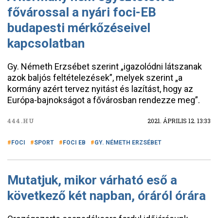
fővárossal a nyári foci-EB
budapesti mérkőzéseivel
kapcsolatban
Gy. Németh Erzsébet szerint „igazolódni látszanak
azok baljós feltételezések”, melyek szerint „a
kormány azért tervez nyitást és lazítást, hogy az
Európa-bajnokságot a fővárosban rendezze meg”.
444.HU
2021. ÁPRILIS 12. 13:33
FOCI
SPORT
FOCI EB
GY. NÉMETH ERZSÉBET
Mutatjuk, mikor várható eső a
következő két napban, óráról órára