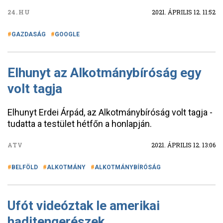
24.HU
2021. ÁPRILIS 12. 11:52
GAZDASÁG
GOOGLE
Elhunyt az Alkotmánybíróság egy
volt tagja
Elhunyt Erdei Árpád, az Alkotmánybíróság volt tagja -
tudatta a testület hétfőn a honlapján.
ATV
2021. ÁPRILIS 12. 13:06
BELFÖLD
ALKOTMÁNY
ALKOTMÁNYBÍRÓSÁG
Ufót videóztak le amerikai
haditengerészek