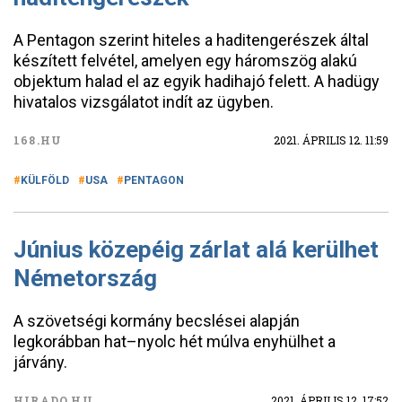
A Pentagon szerint hiteles a haditengerészek által
készített felvétel, amelyen egy háromszög alakú
objektum halad el az egyik hadihajó felett. A hadügy
hivatalos vizsgálatot indít az ügyben.
168.HU
2021. ÁPRILIS 12. 11:59
KÜLFÖLD
USA
PENTAGON
Június közepéig zárlat alá kerülhet
Németország
A szövetségi kormány becslései alapján
legkorábban hat–nyolc hét múlva enyhülhet a
járvány.
HIRADO.HU
2021. ÁPRILIS 12. 17:52