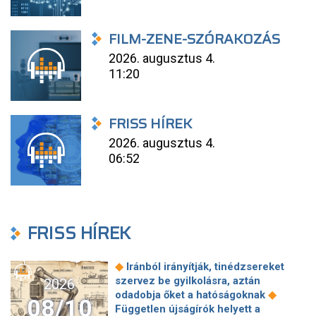
FILM-ZENE-SZÓRAKOZÁS
2026. augusztus 4.
11:20
FRISS HÍREK
2026. augusztus 4.
06:52
FRISS HÍREK
◆
Iránból irányítják, tinédzsereket
szervez be gyilkolásra, aztán
2026
◆
odadobja őket a hatóságoknak
08/10
Független újságírók helyett a