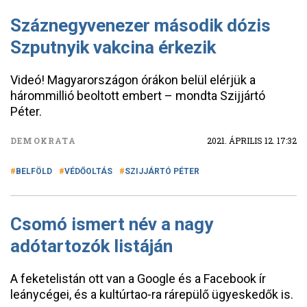
Száznegyvenezer második dózis
Szputnyik vakcina érkezik
Videó! Magyarországon órákon belül elérjük a
hárommillió beoltott embert – mondta Szijjártó
Péter.
DEMOKRATA
2021. ÁPRILIS 12. 17:32
BELFÖLD
VÉDŐOLTÁS
SZIJJÁRTÓ PÉTER
Csomó ismert név a nagy
adótartozók listáján
A feketelistán ott van a Google és a Facebook ír
leánycégei, és a kultúrtao-ra rárepülő ügyeskedők is.