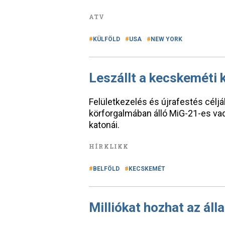
ATV
KÜLFÖLD
USA
NEW YORK
Leszállt a kecskeméti
Felületkezelés és újrafestés célj
körforgalmában álló MiG-21-es v
katonái.
HÍRKLIKK
BELFÖLD
KECSKEMÉT
Milliókat hozhat az áll