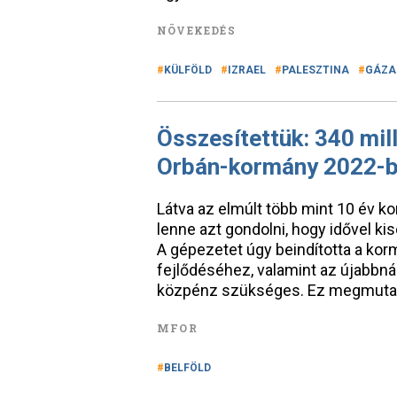
NÖVEKEDÉS
KÜLFÖLD
IZRAEL
PALESZTINA
GÁZA
Összesítettük: 340 mill
Orbán-kormány 2022-
Látva az elmúlt több mint 10 év k
lenne azt gondolni, hogy idővel kis
A gépezetet úgy beindította a ko
fejlődéséhez, valamint az újabbná
közpénz szükséges. Ez megmutat
MFOR
BELFÖLD