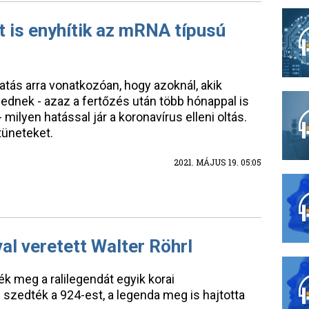
t is enyhítik az mRNA típusú
atás arra vonatkozóan, hogy azoknál, akik
nek - azaz a fertőzés után több hónappal is
milyen hatással jár a koronavírus elleni oltás.
tüneteket.
2021. MÁJUS 19. 05:05
al veretett Walter Röhrl
k meg a ralilegendát egyik korai
 szedték a 924-est, a legenda meg is hajtotta