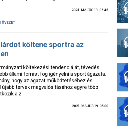
2021. MÁJUS 19. 05:45
I ÖVEZET
iárdot költene sportra az
ben
ormányzati költekezési tendenciáját, tévedés
ebb állami forrást fog igényelni a sport ágazata.
rmány, hogy az ágazat működtetéséhez és
l újabb tervek megvalósításához egyre több
kozik a 2
2021. MÁJUS 19. 05:00