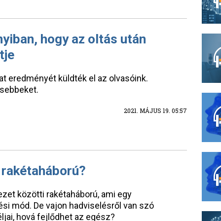
nyiban, hogy az oltás után
tje
at eredményét küldték el az olvasóink.
esebbeket.
2021. MÁJUS 19. 05:57
i rakétaháború?
ezet közötti rakétaháború, ami egy
si mód. De vajon hadviselésről van szó
éljai, hová fejlődhet az egész?