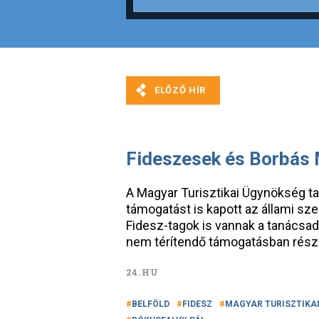
Fideszesek és Borbás 
A Magyar Turisztikai Ügynökség t
támogatást is kapott az állami sz
Fidesz-tagok is vannak a tanácsadó
nem térítendő támogatásban része
24.HU
BELFÖLD
FIDESZ
MAGYAR TURISZTIKA