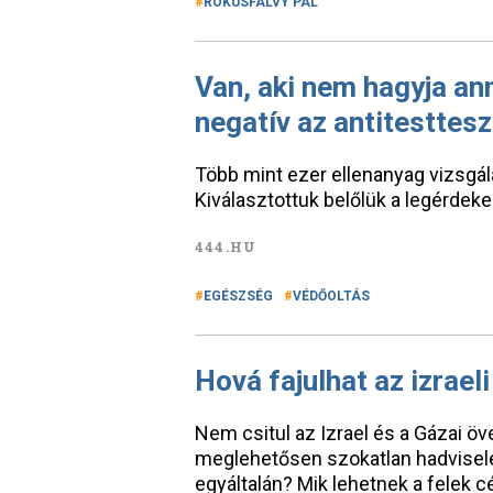
RÓKUSFALVY PÁL
Van, aki nem hagyja an
negatív az antitesttesz
Több mint ezer ellenanyag vizsgál
Kiválasztottuk belőlük a legérdek
444.HU
EGÉSZSÉG
VÉDŐOLTÁS
Hová fajulhat az izrael
Nem csitul az Izrael és a Gázai öv
meglehetősen szokatlan hadviselé
egyáltalán? Mik lehetnek a felek c