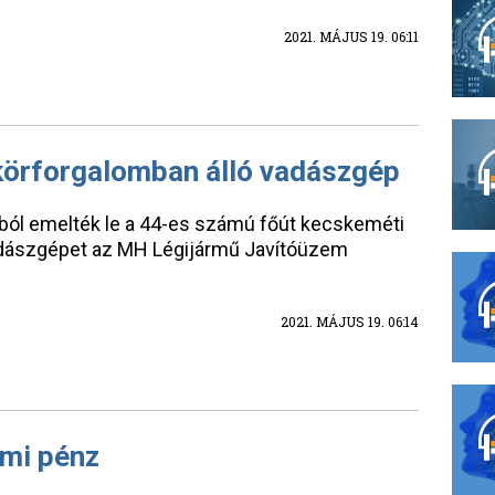
2021. MÁJUS 19. 06:11
 körforgalomban álló vadászgép
ából emelték le a 44-es számú főút kecskeméti
adászgépet az MH Légijármű Javítóüzem
2021. MÁJUS 19. 06:14
ami pénz