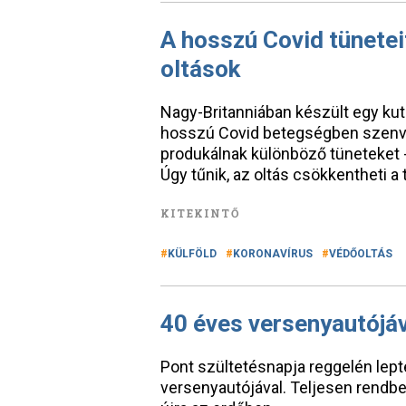
A hosszú Covid tünetei
oltások
Nagy-Britanniában készült egy kut
hosszú Covid betegségben szenved
produkálnak különböző tüneteket - 
Úgy tűnik, az oltás csökkentheti a 
KITEKINTŐ
KÜLFÖLD
KORONAVÍRUS
VÉDŐOLTÁS
40 éves versenyautójáv
Pont szültetésnapja reggelén lepté
versenyautójával. Teljesen rendbe