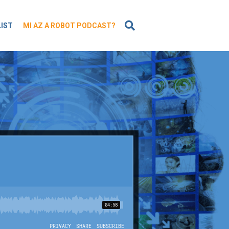
KERESÉS
LIST
MI AZ A ROBOT PODCAST?