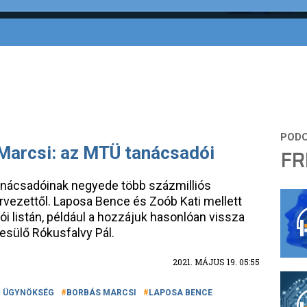
Marcsi: az MTÜ tanácsadói
FR
anácsadóinak negyede több százmilliós
ervezettől. Laposa Bence és Zoób Kati mellett
i listán, például a hozzájuk hasonlóan vissza
sülő Rókusfalvy Pál.
2021. MÁJUS 19. 05:55
I ÜGYNÖKSÉG
BORBÁS MARCSI
LAPOSA BENCE