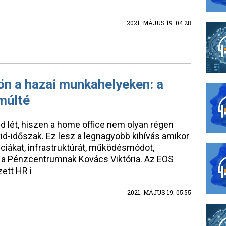
2021. MÁJUS 19. 04:28
jön a hazai munkahelyeken: a
múlté
rid lét, hiszen a home office nem olyan régen
vid-időszak. Ez lesz a legnagyobb kihívás amikor
iákat, infrastruktúrát, működésmódot,
 el a Pénzcentrumnak Kovács Viktória. Az EOS
ett HR i
2021. MÁJUS 19. 05:55