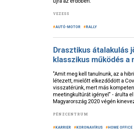
újra az erdőben.
VEZESS
AUTÓ-MOTOR
RALLY
Drasztikus átalakulás 
klasszikus működés a 
"Amit meg kell tanulnunk, az a hib
létezett, mielőtt elkezdődött a Co
visszatérünk, mert más kompetenc
meetingkultúrát igényel" - árulta
Magyarország 2020 végén kinevez
PÉNZCENTRUM
KARRIER
KORONAVÍRUS
HOME OFFICE