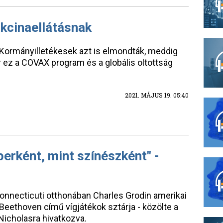
kcinaellátásnak
. Kormányilletékesek azt is elmondták, meddig
ír ez a COVAX program és a globális oltottság
2021. MÁJUS 19. 05:40
berként, mint színészként" -
onnecticuti otthonában Charles Grodin amerikai
Beethoven című vígjátékok sztárja - közölte a
Nicholasra hivatkozva.