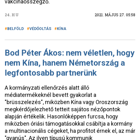
vakcinaösszegző.
24.HU
2021. MÁJUS 27. 05:58
BELFÖLD
VÉDŐOLTÁS
KÍNA
Bod Péter Ákos: nem véletlen, hogy
nem Kína, hanem Németország a
legfontosabb partnerünk
A kormányzati ellenőrzés alatt álló
médiatermékeknél bevett gyakorlat a
"brüsszelezés", miközben Kína vagy Oroszország
megkérdőjelezhető tetteit sajátos nézőpontok
alapján értékelik. Hasonlóképpen furcsa, hogy
miközben óriási támogatásokkal csábítja a kormány
a multinacionális cégeket, ha profitot érnek el, az már
"gyanús". Az ilyen típusú kommunik