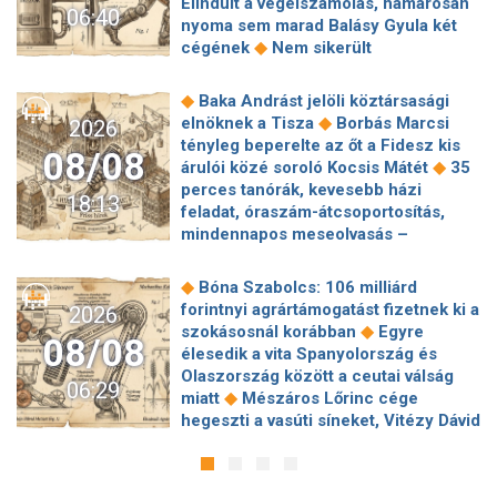
Elindult a végelszámolás, hamarosan
06:40
nyoma sem marad Balásy Gyula két
◆
cégének
Nem sikerült
megállapodni a köztársasági elnökről,
tojással dobálták meg a
◆
Baka Andrást jelöli köztársasági
◆
miniszterelnököt – Koszovóban
◆
elnöknek a Tisza
Borbás Marcsi
2026
Szépségipar és orvosi turizmus:
tényleg beperelte az őt a Fidesz kis
08/08
milyen erős Budapest a plasztikai
◆
árulói közé soroló Kocsis Mátét
35
◆
sebészet térképén?
72 óra
perces tanórák, kevesebb házi
18:13
◆
Montenegróban
35 perces tanórák
feladat, óraszám-átcsoportosítás,
lehetnek az alsó tagozatos diákoknak,
mindennapos meseolvasás –
komoly változások jöhetnek az
elkészült a minisztérium alsó
◆
iskolákban
Karácsony: A NER Baka
◆
tagozatos javaslatcsomagja
◆
Bóna Szabolcs: 106 milliárd
András kirúgásával kezdődött, most a
Lemond és az egyetemről is távozik
forintnyi agrártámogatást fizetnek ki a
2026
köztársasági elnökké választásával ér
az Ádám Zoltánt kirúgó corvinusos
◆
szokásosnál korábban
Egyre
◆
véget
Farkas Fanni, a Tv2 Híradó új
08/08
◆
rektorhelyettes
élesedik a vita Spanyolország és
arca a legvagányabb híradós: imád
Katasztrófavédelem: Ez már nekünk is
Olaszország között a ceutai válság
◆
veszélyesen élni
Eldől a
06:29
◆
sok! És sajnos nem látjuk a végét
◆
miatt
Mészáros Lőrinc cége
planetárium jövője – posztolt a
Nem fizeti vissza a vételárat a zuglói
hegeszti a vasúti síneket, Vitézy Dávid
◆
miniszter
Hogy is volt, amikor Baka
kormányzati negyed
◆
elmagyarázta, miért
Jogi lépéseket
Andrást jogellenesen mozdította el a
◆
ingatlanfejlesztője
Beért Trump
tesz a Bosnyák téri irodakomplexum
◆
Fidesz?
Új világcsúcsot állított fel
szélerőmű-gyűlölete: egymilliárd
beruházója, ha az állam felmondja a
Törőcsik Zsófia, 107 méter mélyre