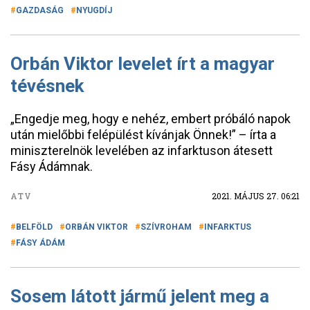
GAZDASÁG
NYUGDÍJ
Orbán Viktor levelet írt a magyar
tévésnek
„Engedje meg, hogy e nehéz, embert próbáló napok
után mielőbbi felépülést kívánjak Önnek!” – írta a
miniszterelnök levelében az infarktuson átesett
Fásy Ádámnak.
ATV
2021. MÁJUS 27. 06:21
BELFÖLD
ORBÁN VIKTOR
SZÍVROHAM
INFARKTUS
FÁSY ÁDÁM
Sosem látott jármű jelent meg a