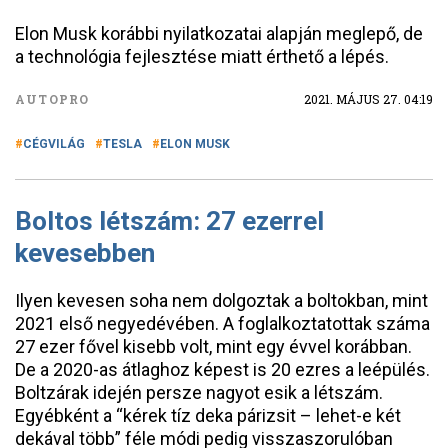
Elon Musk korábbi nyilatkozatai alapján meglepő, de
a technológia fejlesztése miatt érthető a lépés.
AUTOPRO
2021. MÁJUS 27. 04:19
CÉGVILÁG
TESLA
ELON MUSK
Boltos létszám: 27 ezerrel
kevesebben
Ilyen kevesen soha nem dolgoztak a boltokban, mint
2021 első negyedévében. A foglalkoztatottak száma
27 ezer fővel kisebb volt, mint egy évvel korábban.
De a 2020-as átlaghoz képest is 20 ezres a leépülés.
Boltzárak idején persze nagyot esik a létszám.
Egyébként a “kérek tíz deka párizsit – lehet-e két
dekával több” féle módi pedig visszaszorulóban