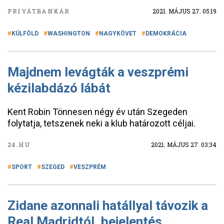
PRIVÁTBANKÁR
2021. MÁJUS 27. 05:19
KÜLFÖLD
WASHINGTON
NAGYKÖVET
DEMOKRÁCIA
Majdnem levágták a veszprémi
kézilabdázó lábát
Kent Robin Tönnesen négy év után Szegeden
folytatja, tetszenek neki a klub határozott céljai.
24.HU
2021. MÁJUS 27. 03:34
SPORT
SZEGED
VESZPRÉM
Zidane azonnali hatállyal távozik a
Real Madridtól, bejelentés