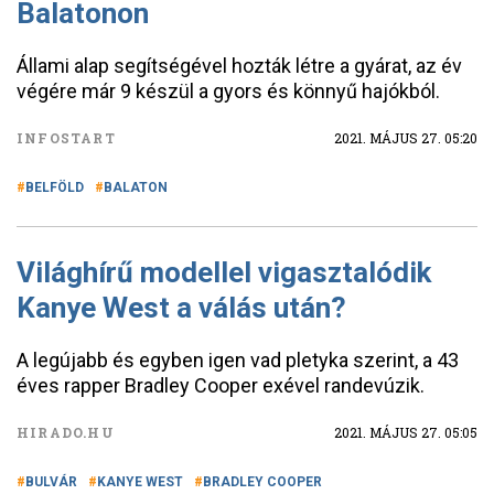
Balatonon
Állami alap segítségével hozták létre a gyárat, az év
végére már 9 készül a gyors és könnyű hajókból.
INFOSTART
2021. MÁJUS 27. 05:20
BELFÖLD
BALATON
Világhírű modellel vigasztalódik
Kanye West a válás után?
A legújabb és egyben igen vad pletyka szerint, a 43
éves rapper Bradley Cooper exével randevúzik.
HIRADO.HU
2021. MÁJUS 27. 05:05
BULVÁR
KANYE WEST
BRADLEY COOPER