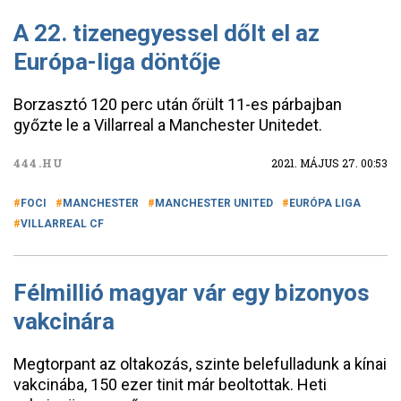
A 22. tizenegyessel dőlt el az
Európa-liga döntője
Borzasztó 120 perc után őrült 11-es párbajban
győzte le a Villarreal a Manchester Unitedet.
444.HU
2021. MÁJUS 27. 00:53
FOCI
MANCHESTER
MANCHESTER UNITED
EURÓPA LIGA
VILLARREAL CF
Félmillió magyar vár egy bizonyos
vakcinára
Megtorpant az oltakozás, szinte belefulladunk a kínai
vakcinába, 150 ezer tinit már beoltottak. Heti