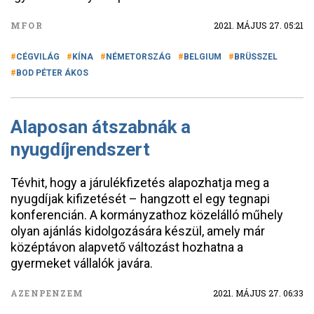
MFOR
2021. MÁJUS 27. 05:21
CÉGVILÁG
KÍNA
NÉMETORSZÁG
BELGIUM
BRÜSSZEL
BOD PÉTER ÁKOS
Alaposan átszabnák a
nyugdíjrendszert
Tévhit, hogy a járulékfizetés alapozhatja meg a
nyugdíjak kifizetését – hangzott el egy tegnapi
konferencián. A kormányzathoz közelálló műhely
olyan ajánlás kidolgozására készül, amely már
középtávon alapvető változást hozhatna a
gyermeket vállalók javára.
AZENPENZEM
2021. MÁJUS 27. 06:33