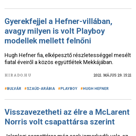
Gyerekfejjel a Hefner-villában,
avagy milyen is volt Playboy
modellek mellett felnőni
Hugh Hefner fia, elképesztő részletességgel mesélt
fiatal éveiről a közös együttlétek Mekkájában.
HIRADO.HU
2021. MÁJUS 29. 15:21
BULVÁR
SZAÚD-ARÁBIA
PLAYBOY
HUGH HEFNER
Visszavezetheti az élre a McLarent
Norris volt csapattársa szerint