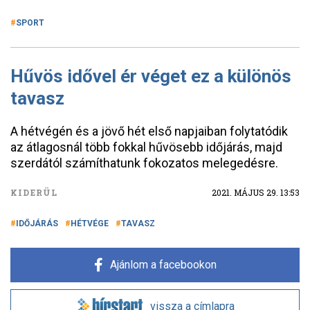
SPORT
Hűvös idővel ér véget ez a különös
tavasz
A hétvégén és a jövő hét első napjaiban folytatódik
az átlagosnál több fokkal hűvösebb időjárás, majd
szerdától számíthatunk fokozatos melegedésre.
KIDERÜL
2021. MÁJUS 29. 13:53
IDŐJÁRÁS
HÉTVÉGE
TAVASZ
Ajánlom a facebookon
vissza a címlapra