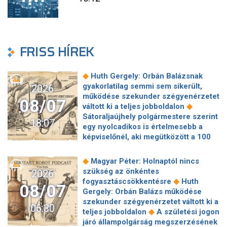
FRISS HÍREK
◆
Huth Gergely: Orbán Balázsnak
gyakorlatilag semmi sem sikerült,
2026
működése szekunder szégyenérzetet
08/07
◆
váltott ki a teljes jobboldalon
Sátoraljaújhely polgármestere szerint
18:07
egy nyolcadikos is értelmesebb a
képviselőnél, aki megütközött a 100
◆
milliós parkolón
Az amerikai
hírszerzés szerint Putyin pár éven
◆
Magyar Péter: Holnaptól nincs
belül megtámadhat egy NATO-
szükség az önkéntes
2026
◆
tagállamot
Vitézy Dávid
◆
fogyasztáscsökkentésre
Huth
08/07
elmagyarázta, miért Mészárosék
Gergely: Orbán Balázs működése
cége nyerte a közbeszerzést
szekunder szégyenérzetet váltott ki a
06:30
◆
sínhegesztésre
Nagy cégek
◆
teljes jobboldalon
A születési jogon
segítségét kéri Szolnok
járó állampolgárság megszerzésének