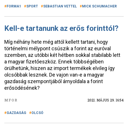
FORMA1
SPORT
SEBASTIAN VETTEL
MICK SCHUMACHER
Kell-e tartanunk az erős forinttól?
Míg néhány hete még attól kellett tartani, hogy
történelmi mélypont csúszik a forint az euróval
szemben, az utóbbi két hétben sokkal stabilabb lett
a magyar fizetőeszköz. Ennek többségében
örülhetünk, hiszen az import termékek elvileg így
olcsóbbak lesznek. De vajon van-e a magyar
gazdaság szempontjából árnyoldala a forint
erősödésének?
MFOR
2021. MÁJUS 29. 16:54
GAZDASÁG
OLCSÓ