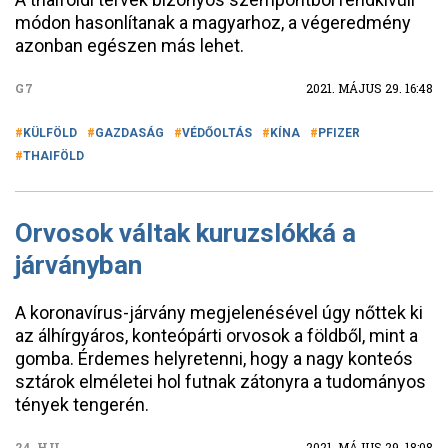
módon hasonlítanak a magyarhoz, a végeredmény
azonban egészen más lehet.
G7
2021. MÁJUS 29. 16:48
KÜLFÖLD
GAZDASÁG
VÉDŐOLTÁS
KÍNA
PFIZER
THAIFÖLD
Orvosok váltak kuruzslókká a
járványban
A koronavírus-járvány megjelenésével úgy nőttek ki
az álhírgyáros, konteópárti orvosok a földből, mint a
gomba. Érdemes helyretenni, hogy a nagy konteós
sztárok elméletei hol futnak zátonyra a tudományos
tények tengerén.
24.HU
2021. MÁJUS 29. 18:08