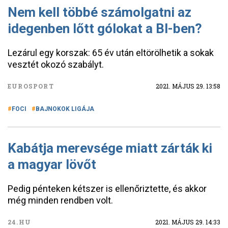
Nem kell többé számolgatni az
idegenben lőtt gólokat a Bl-ben?
Lezárul egy korszak: 65 év után eltörölhetik a sokak
vesztét okozó szabályt.
EUROSPORT
2021. MÁJUS 29. 13:58
FOCI
BAJNOKOK LIGÁJA
Kabátja merevsége miatt zárták ki
a magyar lövőt
Pedig pénteken kétszer is ellenőriztette, és akkor
még minden rendben volt.
24.HU
2021. MÁJUS 29. 14:33