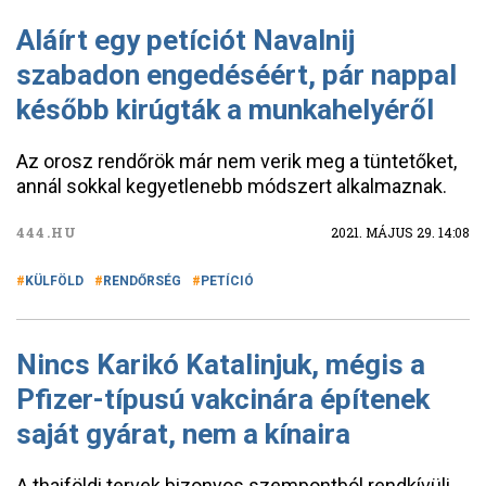
Aláírt egy petíciót Navalnij
szabadon engedéséért, pár nappal
később kirúgták a munkahelyéről
Az orosz rendőrök már nem verik meg a tüntetőket,
annál sokkal kegyetlenebb módszert alkalmaznak.
444.HU
2021. MÁJUS 29. 14:08
KÜLFÖLD
RENDŐRSÉG
PETÍCIÓ
Nincs Karikó Katalinjuk, mégis a
Pfizer-típusú vakcinára építenek
saját gyárat, nem a kínaira
A thaiföldi tervek bizonyos szempontból rendkívüli