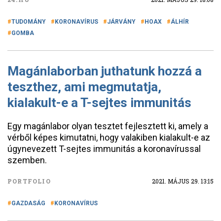
TUDOMÁNY
KORONAVÍRUS
JÁRVÁNY
HOAX
ÁLHÍR
GOMBA
Magánlaborban juthatunk hozzá a
teszthez, ami megmutatja,
kialakult-e a T-sejtes immunitás
Egy magánlabor olyan tesztet fejlesztett ki, amely a
vérből képes kimutatni, hogy valakiben kialakult-e az
úgynevezett T-sejtes immunitás a koronavírussal
szemben.
PORTFOLIO
2021. MÁJUS 29. 13:15
GAZDASÁG
KORONAVÍRUS