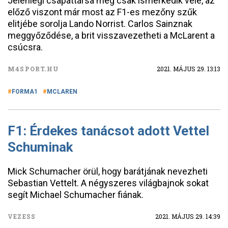
Jelenlegi csapattársa még csak ismerkedik vele, az
előző viszont már most az F1-es mezőny szűk
elitjébe sorolja Lando Norrist. Carlos Sainznak
meggyőződése, a brit visszavezetheti a McLarent a
csúcsra.
M4SPORT.HU
2021. MÁJUS 29. 13:13
FORMA1
MCLAREN
F1: Érdekes tanácsot adott Vettel
Schuminak
Mick Schumacher örül, hogy barátjának nevezheti
Sebastian Vettelt. A négyszeres világbajnok sokat
segít Michael Schumacher fiának.
VEZESS
2021. MÁJUS 29. 14:39