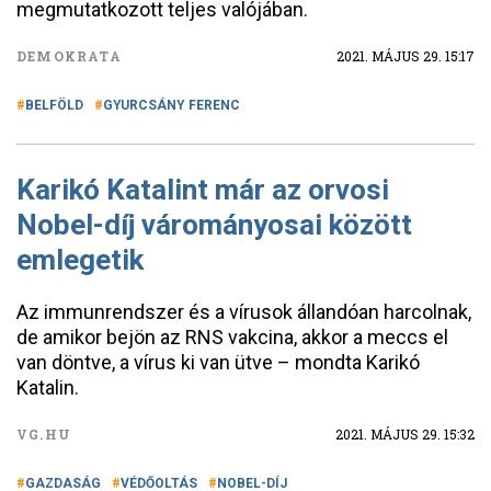
megmutatkozott teljes valójában.
DEMOKRATA
2021. MÁJUS 29. 15:17
BELFÖLD
GYURCSÁNY FERENC
Karikó Katalint már az orvosi
Nobel-díj várományosai között
emlegetik
Az immunrendszer és a vírusok állandóan harcolnak,
de amikor bejön az RNS vakcina, akkor a meccs el
van döntve, a vírus ki van ütve – mondta Karikó
Katalin.
VG.HU
2021. MÁJUS 29. 15:32
GAZDASÁG
VÉDŐOLTÁS
NOBEL-DÍJ