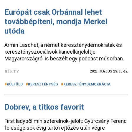
Európát csak Orbánnal lehet
továbbépíteni, mondja Merkel
utóda
Armin Laschet, a német kereszténydemokraták és
keresztényszociálisok kancellárjelöltje
Magyarországról is beszélt egy podcast műsorban.
HÍRTV
2021. MÁJUS 29. 13:42
KÜLFÖLD
KERESZTÉNYSÉG
KERESZTÉNYDEMOKRÁCIA
Dobrev, a titkos favorit
First ladyből miniszterelnök-jelölt: Gyurcsány Ferenc
felesége sok évig tartó rejtőzés után végre