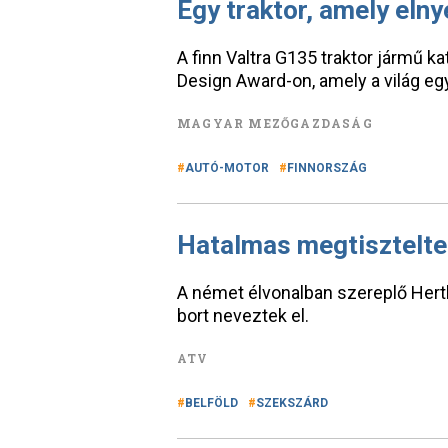
Egy traktor, amely elny
A finn Valtra G135 traktor jármű ka
Design Award-on, amely a világ e
MAGYAR MEZŐGAZDASÁG
AUTÓ-MOTOR
FINNORSZÁG
Hatalmas megtiszteltet
A német élvonalban szereplő Her
bort neveztek el.
ATV
BELFÖLD
SZEKSZÁRD