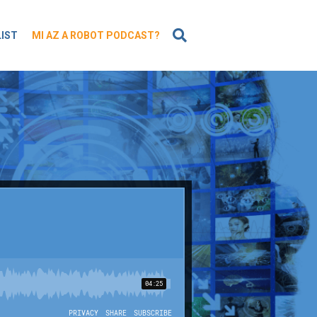
KERESÉS
LIST
MI AZ A ROBOT PODCAST?