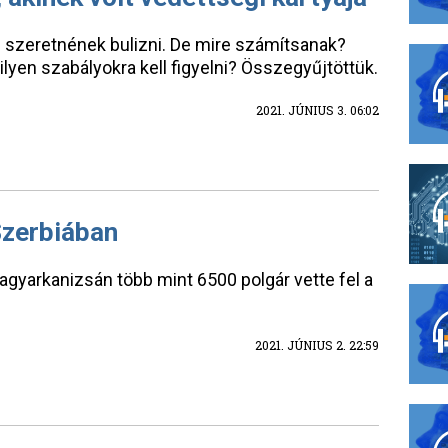
n szeretnének bulizni. De mire számítsanak?
lyen szabályokra kell figyelni? Összegyűjtöttük.
2021. JÚNIUS 3. 06:02
Szerbiában
gyarkanizsán több mint 6500 polgár vette fel a
2021. JÚNIUS 2. 22:59