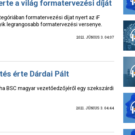
erte a világ formatervezési díját
tegóriában formatervezési díjat nyert az iF
gyik legrangosabb formatervezési versenye.
2021. JÚNIUS 3. 04:07
és érte Dárdai Pált
tha BSC magyar vezetőedzőjéről egy szekszárdi
2021. JÚNIUS 3. 04:44