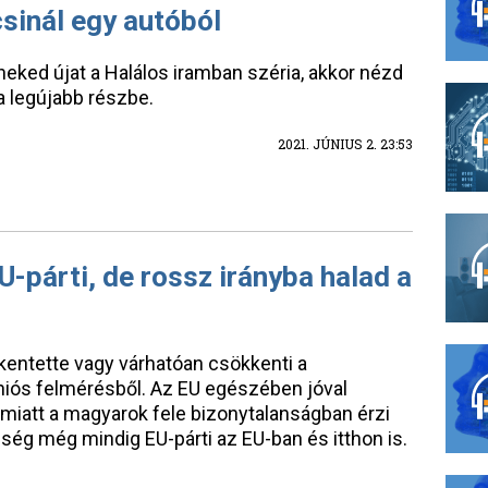
sinál egy autóból
eked újat a Halálos iramban széria, akkor nézd
a legújabb részbe.
2021. JÚNIUS 2. 23:53
U-párti, de rossz irányba halad a
kentette vagy várhatóan csökkenti a
 uniós felmérésből. Az EU egészében jóval
 miatt a magyarok fele bizonytalanságban érzi
ség még mindig EU-párti az EU-ban és itthon is.