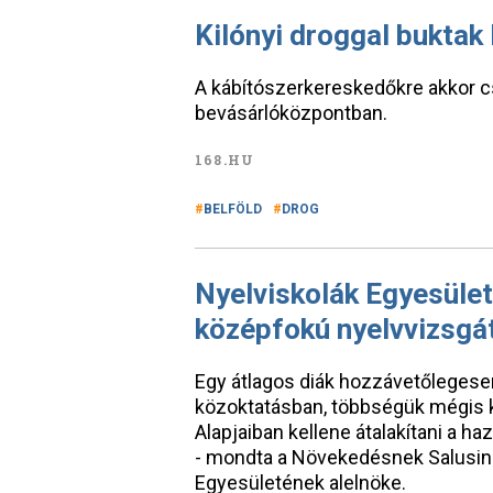
Kilónyi droggal buktak l
A kábítószerkereskedőkre akkor cs
bevásárlóközpontban.
168.HU
BELFÖLD
DROG
Nyelviskolák Egyesület
középfokú nyelvvizsgát
Egy átlagos diák hozzávetőlegesen 
közoktatásban, többségük mégis k
Alapjaiban kellene átalakítani a haz
- mondta a Növekedésnek Salusins
Egyesületének alelnöke.