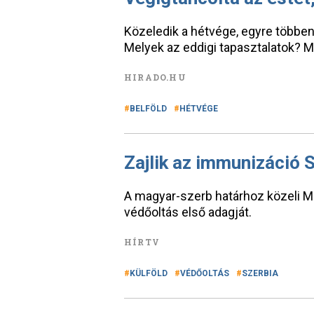
Közeledik a hétvége, egyre többe
Melyek az eddigi tapasztalatok? Mi
HIRADO.HU
BELFÖLD
HÉTVÉGE
Zajlik az immunizáció 
A magyar-szerb határhoz közeli Ma
védőoltás első adagját.
HÍRTV
KÜLFÖLD
VÉDŐOLTÁS
SZERBIA