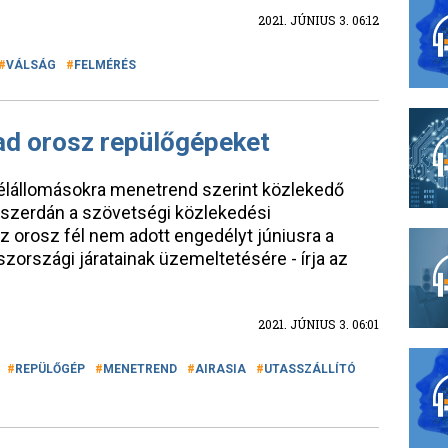
2021. JÚNIUS 3. 06:12
VÁLSÁG
FELMÉRÉS
d orosz repülőgépeket
lállomásokra menetrend szerint közlekedő
t szerdán a szövetségi közlekedési
az orosz fél nem adott engedélyt júniusra a
zországi járatainak üzemeltetésére - írja az
2021. JÚNIUS 3. 06:01
REPÜLŐGÉP
MENETREND
AIRASIA
UTASSZÁLLÍTÓ