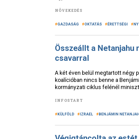
NÖVEKEDÉS
GAZDASÁG
OKTATÁS
ÉRETTSÉGI
NY
Összeállt a Netanjahu n
csavarral
A két éven belül megtartott négy 
koalícióban nincs benne a Benjámi
kormányzati ciklus felénél miniszt
INFOSTART
KÜLFÖLD
IZRAEL
BENJÁMIN NETANJA
Végigtáncolta az estét,