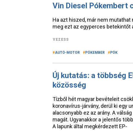
Vin Diesel Pókembert c
Ha azt hiszed, már nem mutathat n
meg ezt az egyperces betekintőt 
VEZESS
AUTÓ-MOTOR
PÓKEMBER
PÓK
Új kutatás: a többség E
közösség
Tízből hét magyar bevételeit csök
koronavírus-járvány, derül ki egy
alacsonyabb ez az arány. A válság
magát. Ugyanakkor a jelentős több
A lapunk által megkérdezett EP-