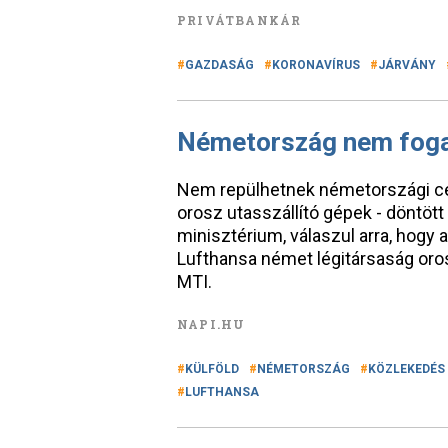
PRIVÁTBANKÁR
GAZDASÁG
KORONAVÍRUS
JÁRVÁNY
Németország nem foga
Nem repülhetnek németországi cé
orosz utasszállító gépek - döntöt
minisztérium, válaszul arra, hogy 
Lufthansa német légitársaság oros
MTI.
NAPI.HU
KÜLFÖLD
NÉMETORSZÁG
KÖZLEKEDÉS
LUFTHANSA