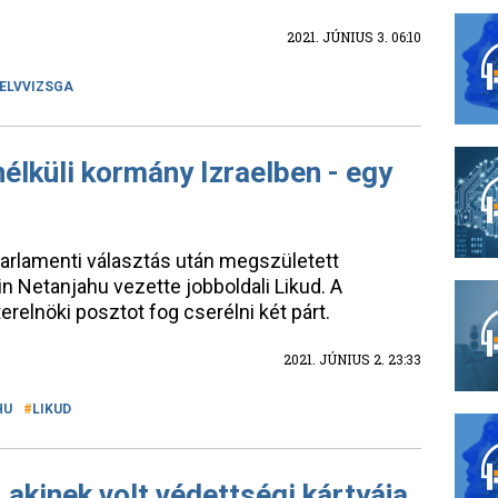
2021. JÚNIUS 3. 06:10
ELVVIZSGA
élküli kormány Izraelben - egy
parlamenti választás után megszületett
n Netanjahu vezette jobboldali Likud. A
erelnöki posztot fog cserélni két párt.
2021. JÚNIUS 2. 23:33
HU
LIKUD
 akinek volt védettségi kártyája