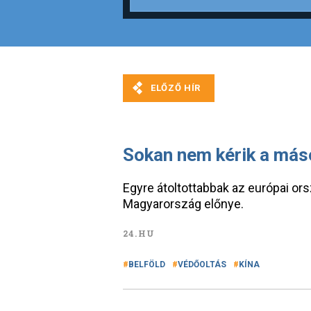
Sokan nem kérik a máso
Egyre átoltottabbak az európai ors
Magyarország előnye.
24.HU
BELFÖLD
VÉDŐOLTÁS
KÍNA