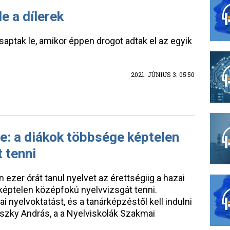
e a dílerek
aptak le, amikor éppen drogot adtak el az egyik
2021. JÚNIUS 3. 05:50
e: a diákok többsége képtelen
 tenni
ezer órát tanul nyelvet az érettségiig a hazai
éptelen középfokú nyelvvizsgát tenni.
ai nyelvoktatást, és a tanárképzéstől kell indulni
zky András, a a Nyelviskolák Szakmai