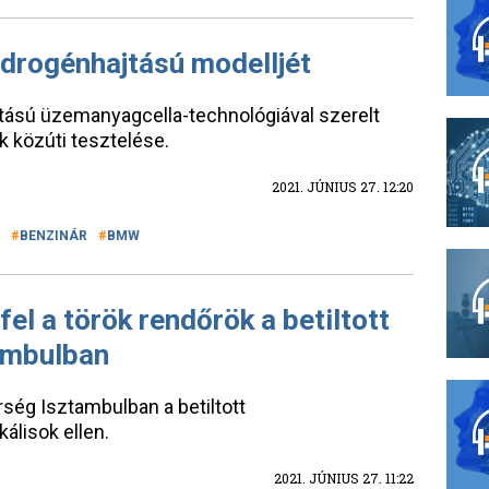
idrogénhajtású modelljét
ású üzemanyagcella-technológiával szerelt
 közúti tesztelése.
2021. JÚNIUS 27. 12:20
BENZINÁR
BMW
el a török rendőrök a betiltott
ambulban
rség Isztambulban a betiltott
álisok ellen.
2021. JÚNIUS 27. 11:22