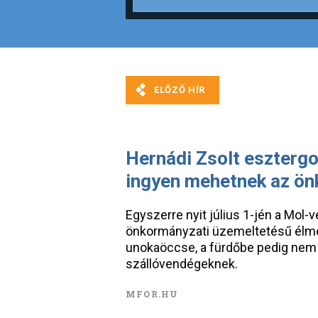
Hernádi Zsolt eszterg
ingyen mehetnek az ö
Egyszerre nyit július 1-jén a Mol
önkormányzati üzemeltetésű élmé
unokaöccse, a fürdőbe pedig nem k
szállóvendégeknek.
MFOR.HU