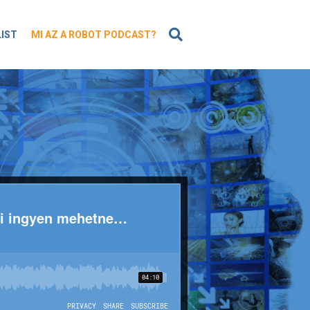
KERESÉS
LIST
MI AZ A ROBOT PODCAST?