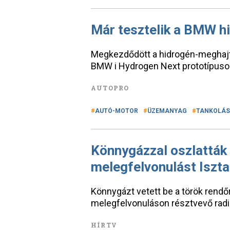
Már tesztelik a BMW h
Megkezdődött a hidrogén-meghajt
BMW i Hydrogen Next prototípusok
AUTOPRO
AUTÓ-MOTOR
ÜZEMANYAG
TANKOLÁS
Könnygázzal oszlatták f
melegfelvonulást Iszt
Könnygázt vetett be a török rendő
melegfelvonuláson résztvevő radik
HÍRTV