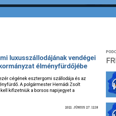
omi luxusszállodájának vendégei
FR
nkormányzat élményfürdőjébe
-vezér cégének esztergomi szállodája és az
nyfürdő. A polgármester Hernádi Zsolt
ell kifizetniük a borsos napijegyet a
2021. JÚNIUS 27. 12:18