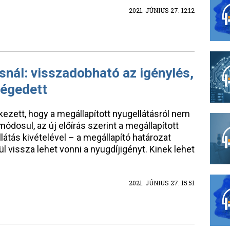
2021. JÚNIUS 27. 12:12
snál: visszadobható az igénylés,
légedett
kezett, hogy a megállapított nyugellátásról nem
módosul, az új előírás szerint a megállapított
llátás kivételével – a megállapító határozat
l vissza lehet vonni a nyugdíjigényt. Kinek lehet
2021. JÚNIUS 27. 15:51