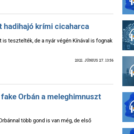
t hadihajó krími cicaharca
 is tesztelték, de a nyár végén Kínával is fognak
2021. JÚNIUS 27. 13:56
a fake Orbán a meleghimnuszt
 Orbánnal több gond is van még, de első