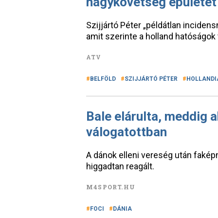
nagykövetség épületét
Szijjártó Péter „példátlan inciden
amit szerinte a holland hatóságok
ATV
BELFÖLD
SZIJJÁRTÓ PÉTER
HOLLANDI
Bale elárulta, meddig a
válogatottban
A dánok elleni vereség után faképn
higgadtan reagált.
M4SPORT.HU
FOCI
DÁNIA