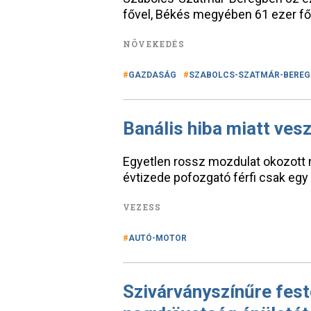
fővel, Békés megyében 61 ezer fő
NÖVEKEDÉS
GAZDASÁG
SZABOLCS-SZATMÁR-BEREG
Banális hiba miatt ves
Egyetlen rossz mozdulat okozott n
évtizede pofozgató férfi csak egy 
VEZESS
AUTÓ-MOTOR
Szivárványszínűre fest