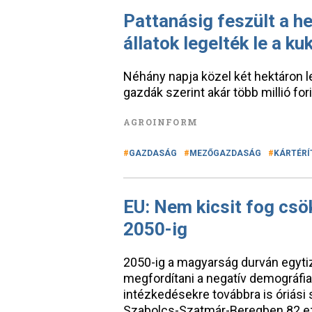
Pattanásig feszült a h
állatok legelték le a ku
Néhány napja közel két hektáron le
gazdák szerint akár több millió forin
AGROINFORM
GAZDASÁG
MEZŐGAZDASÁG
KÁRTÉRÍ
EU: Nem kicsit fog cs
2050-ig
2050-ig a magyarság durván egyti
megfordítani a negatív demográfia
intézkedésekre továbbra is óriási
Szabolcs-Szatmár-Beregben 82 ez