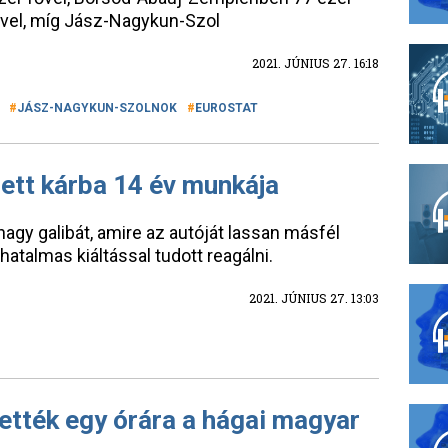
vel, míg Jász-Nagykun-Szol
2021. JÚNIUS 27. 16:18
JÁSZ-NAGYKUN-SZOLNOK
EUROSTAT
zett kárba 14 év munkája
agy galibát, amire az autóját lassan másfél
hatalmas kiáltással tudott reagálni.
2021. JÚNIUS 27. 13:03
ették egy órára a hágai magyar