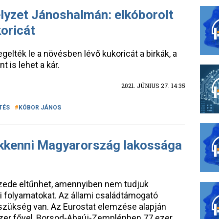
elyzet Jánoshalmán: elkóborolt
koricát
gelték le a növésben lévő kukoricát a birkák, a
t is lehet a kár.
2021. JÚNIUS 27. 14:35
TÉS
KÓBOR JÁNOS
ökkenni Magyarország lakossága
zede eltűnhet, amennyiben nem tudjuk
i folyamatokat. Az állami családtámogató
 szükség van. Az Eurostat elemzése alapján
er fővel, Borsod-Abaúj-Zemplénben 77 ezer