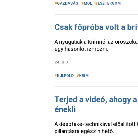
GAZDASÁG
MOL
ESZTERGOM
Csak főpróba volt a bri
A nyugatiak a Krímnél az oroszokat
egy hasonlót izmozni.
24.HU
KÜLFÖLD
KRÍM
Terjed a videó, ahogy 
énekli
A deepfake-technikával előállított
pillantásra egész hihető.