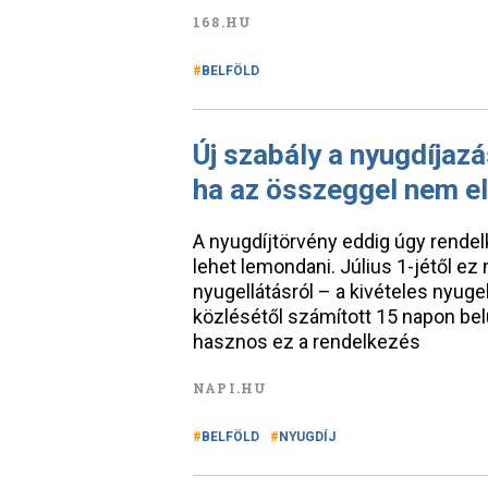
168.HU
BELFÖLD
Új szabály a nyugdíjazá
ha az összeggel nem e
A nyugdíjtörvény eddig úgy rendel
lehet lemondani. Július 1-jétől ez 
nyugellátásról – a kivételes nyuge
közlésétől számított 15 napon belü
hasznos ez a rendelkezés
NAPI.HU
BELFÖLD
NYUGDÍJ