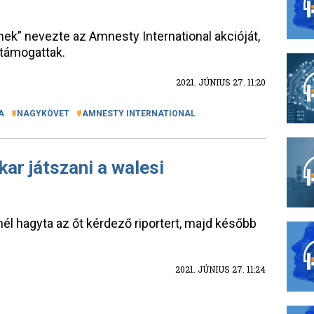
snek” nevezte az Amnesty International akcióját,
 támogattak.
2021. JÚNIUS 27. 11:20
A
NAGYKÖVET
AMNESTY INTERNATIONAL
kar játszani a walesi
él hagyta az őt kérdező riportert, majd később
2021. JÚNIUS 27. 11:24