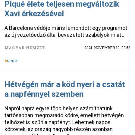
Piqué élete teljesen megváltozik
Xavi érkezésével
A Barcelona védője máris lemondott egy programot
az új vezetőedző által bevezetett szabályok miatt.
MAGYAR NEMZET
2021. NOVEMBER 10. 09:58
SPORT
Hétvégén már a köd nyeri a csatát
a napfénnyel szemben
Napról napra egyre több helyen számíthatunk
tartósabban megmaradó ködre, emellett hétvégén
felhőzet is szűri a napfényt. Lehetnek napos
körzetek, az ország nagyobb részén azonban