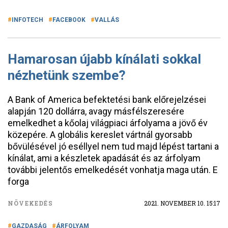
INFOTECH
FACEBOOK
VALLÁS
Hamarosan újabb kínálati sokkal
nézhetünk szembe?
A Bank of America befektetési bank előrejelzései
alapján 120 dollárra, avagy másfélszeresére
emelkedhet a kőolaj világpiaci árfolyama a jövő év
közepére. A globális kereslet vártnál gyorsabb
bővülésével jó eséllyel nem tud majd lépést tartani a
kínálat, ami a készletek apadását és az árfolyam
további jelentős emelkedését vonhatja maga után. E
forga
NÖVEKEDÉS
2021. NOVEMBER 10. 15:17
GAZDASÁG
ÁRFOLYAM