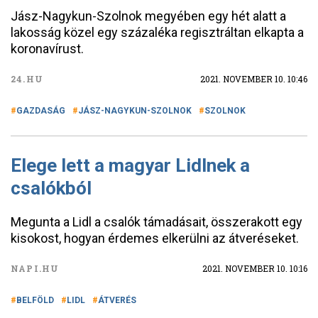
Jász-Nagykun-Szolnok megyében egy hét alatt a
lakosság közel egy százaléka regisztráltan elkapta a
koronavírust.
24.HU
2021. NOVEMBER 10. 10:46
GAZDASÁG
JÁSZ-NAGYKUN-SZOLNOK
SZOLNOK
Elege lett a magyar Lidlnek a
csalókból
Megunta a Lidl a csalók támadásait, összerakott egy
kisokost, hogyan érdemes elkerülni az átveréseket.
NAPI.HU
2021. NOVEMBER 10. 10:16
BELFÖLD
LIDL
ÁTVERÉS