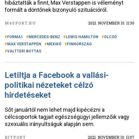
hibáztatták a finnt, Max Verstappen is véleményt
formált a döntőnek bizonyuló szituációról.
M4SPORT.HU
2021. NOVEMBER 10. 11:30
FORMA1
MERCEDES-BENZ
LEWIS HAMILTON
OLCSÓ
MAX VERSTAPPEN
MEXIKÓ
FINNORSZÁG
VALTTERI BOTTAS
Letiltja a Facebook a vallási-
politikai nézeteket célzó
hirdetéseket
Sőt januártól nem lehet majd kipécézni a
célcsoportok tagjait egészségügyi jellemzőik vagy
szexuális irányultságuk alapján sem.
BITPORT
2021. NOVEMBER 10. 11:07