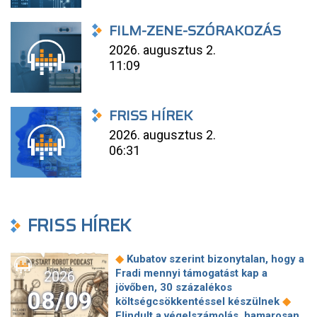
FILM-ZENE-SZÓRAKOZÁS
2026. augusztus 2.
11:09
FRISS HÍREK
2026. augusztus 2.
06:31
FRISS HÍREK
◆
Kubatov szerint bizonytalan, hogy a
Fradi mennyi támogatást kap a
2026
jövőben, 30 százalékos
08/09
◆
költségcsökkentéssel készülnek
Elindult a végelszámolás, hamarosan