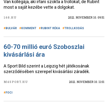
Van kollégája, aki irtani szokta a trollokat, de Rubint
most a saját kezébe vette a dolgokat.
168.HU
2021. NOVEMBER 10. 09:51
BULVÁR
KOMMENT
RUBINT RÉKA
TROLLKODÁS
60-70 millió euró Szoboszlai
kivásárlási ára
A Sport Bild szerint a Leipzig hét játékosának
szerződésében szerepel kivásárlási záradék.
M4SPORT.HU
2021. NOVEMBER 10. 11:01
FOCI