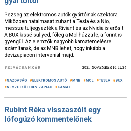
gyártóitól
Pezseg az elektromos autók gyártóinak szektora.
Miközben hatalmasat zuhant a Tesla és a Nio,
messze túljegyezték a Riviant és az Nvidia is erősít.
A BUX kissé süllyed, főleg a Mol húzza le, a forint is
gyengül. Az elemzők nagyobb kamatemelésre
számítanak, de az MNB lehet, hogy inkább a
devizapiacon interveniál majd.
PRIVÁTBANKÁR
2021. NOVEMBER 10. 12:24
GAZDASÁG
ELEKTROMOS AUTÓ
MNB
MOL
TESLA
BUX
NEMZETKÖZI DEVIZAPIAC
KAMAT
Rubint Réka visszaszólt egy
lófogúzó kommentelőnek