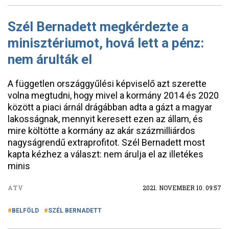
Szél Bernadett megkérdezte a
minisztériumot, hová lett a pénz:
nem árulták el
A független országgyűlési képviselő azt szerette
volna megtudni, hogy mivel a kormány 2014 és 2020
között a piaci árnál drágábban adta a gázt a magyar
lakosságnak, mennyit keresett ezen az állam, és
mire költötte a kormány az akár százmilliárdos
nagyságrendű extraprofitot. Szél Bernadett most
kapta kézhez a választ: nem árulja el az illetékes
minis
ATV
2021. NOVEMBER 10. 09:57
BELFÖLD
SZÉL BERNADETT