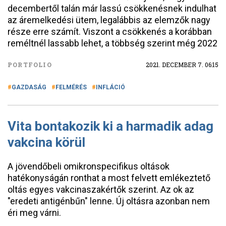
decembertől talán már lassú csökkenésnek indulhat
az áremelkedési ütem, legalábbis az elemzők nagy
része erre számít. Viszont a csökkenés a korábban
reméltnél lassabb lehet, a többség szerint még 2022
PORTFOLIO
2021. DECEMBER 7. 06:15
GAZDASÁG
FELMÉRÉS
INFLÁCIÓ
Vita bontakozik ki a harmadik adag
vakcina körül
A jövendőbeli omikronspecifikus oltások
hatékonyságán ronthat a most felvett emlékeztető
oltás egyes vakcinaszakértők szerint. Az ok az
"eredeti antigénbűn" lenne. Új oltásra azonban nem
éri meg várni.