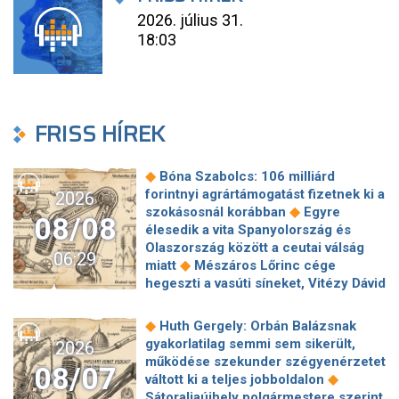
2026. július 31.
18:03
FRISS HÍREK
◆
Bóna Szabolcs: 106 milliárd
forintnyi agrártámogatást fizetnek ki a
2026
◆
szokásosnál korábban
Egyre
08/08
élesedik a vita Spanyolország és
Olaszország között a ceutai válság
06:29
◆
miatt
Mészáros Lőrinc cége
hegeszti a vasúti síneket, Vitézy Dávid
◆
elmagyarázta, miért
Jogi lépéseket
tesz a Bosnyák téri irodakomplexum
◆
Huth Gergely: Orbán Balázsnak
beruházója, ha az állam felmondja a
gyakorlatilag semmi sem sikerült,
2026
◆
szerződésüket
Megérkezett
működése szekunder szégyenérzetet
08/07
Magyar Péter bejelentése: így költik
◆
váltott ki a teljes jobboldalon
el a 6 ezer milliárd forintnyi uniós
Sátoraljaújhely polgármestere szerint