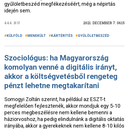
gyűlöletbeszéd megfékezéséért, még a népirtás
idején sem.
444.HU
2021. DECEMBER 7. 06:15
KÜLFÖLD
MENEKÜLT
KÁRTÉRÍTÉS
GYŰLÖLETBESZÉD
Szociológus: ha Magyarország
komolyan venné a digitális irányt,
akkor a költségvetésből rengeteg
pénzt lehetne megtakarítani
Somogyi Zoltán szerint, ha például az ESZT-t
megfelelően fejlesztenék, akkor mondjuk egy 5-10
perces megbeszélésre nem kellene bemenni a
háziorvoshoz, ha pedig elindulnánk a digitális oktatás
irányába, akkor a gyerekeknek nem kellene 8-10 kilós