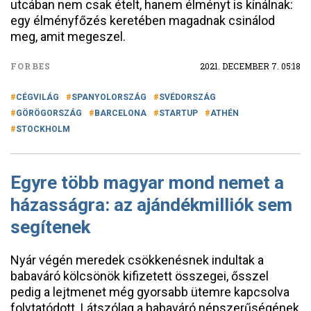
utcában nem csak ételt, hanem élményt is kínálnak:
egy élményfőzés keretében magadnak csinálod
meg, amit megeszel.
FORBES
2021. DECEMBER 7. 05:18
CÉGVILÁG
SPANYOLORSZÁG
SVÉDORSZÁG
GÖRÖGORSZÁG
BARCELONA
STARTUP
ATHÉN
STOCKHOLM
Egyre több magyar mond nemet a
házasságra: az ajándékmilliók sem
segítenek
Nyár végén meredek csökkenésnek indultak a
babaváró kölcsönök kifizetett összegei, ősszel
pedig a lejtmenet még gyorsabb ütemre kapcsolva
folytatódott. Látszólag a babaváró népszerűségének