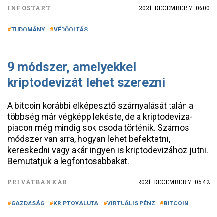
INFOSTART
2021. DECEMBER 7. 06:00
TUDOMÁNY
VÉDŐOLTÁS
9 módszer, amelyekkel
kriptodevizát lehet szerezni
A bitcoin korábbi elképesztő szárnyalását talán a
többség már végképp lekéste, de a kriptodeviza-
piacon még mindig sok csoda történik. Számos
módszer van arra, hogyan lehet befektetni,
kereskedni vagy akár ingyen is kriptodevizához jutni.
Bemutatjuk a legfontosabbakat.
PRIVÁTBANKÁR
2021. DECEMBER 7. 05:42
GAZDASÁG
KRIPTOVALUTA
VIRTUÁLIS PÉNZ
BITCOIN