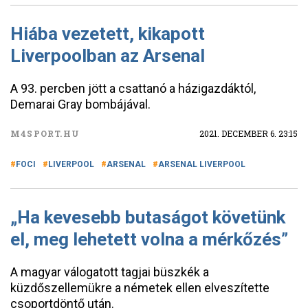
Hiába vezetett, kikapott
Liverpoolban az Arsenal
A 93. percben jött a csattanó a házigazdáktól,
Demarai Gray bombájával.
M4SPORT.HU
2021. DECEMBER 6. 23:15
FOCI
LIVERPOOL
ARSENAL
ARSENAL LIVERPOOL
„Ha kevesebb butaságot követünk
el, meg lehetett volna a mérkőzés”
A magyar válogatott tagjai büszkék a
küzdőszellemükre a németek ellen elveszítette
csoportdöntő után.