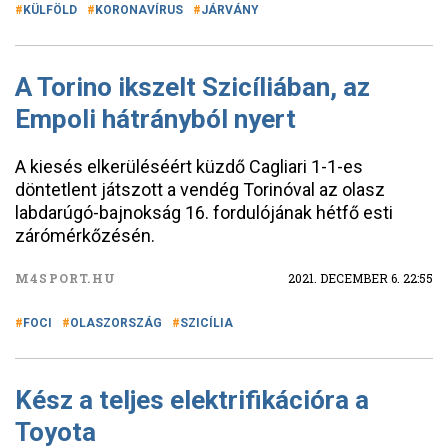
KÜLFÖLD
KORONAVÍRUS
JÁRVÁNY
A Torino ikszelt Szicíliában, az
Empoli hátrányból nyert
A kiesés elkerüléséért küzdő Cagliari 1-1-es
döntetlent játszott a vendég Torinóval az olasz
labdarúgó-bajnokság 16. fordulójának hétfő esti
zárómérkőzésén.
M4SPORT.HU
2021. DECEMBER 6. 22:55
FOCI
OLASZORSZÁG
SZICÍLIA
Kész a teljes elektrifikációra a
Toyota