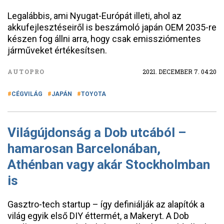
Legalábbis, ami Nyugat-Európát illeti, ahol az
akkufejlesztéseiről is beszámoló japán OEM 2035-re
készen fog állni arra, hogy csak emissziómentes
járműveket értékesítsen.
AUTOPRO
2021. DECEMBER 7. 04:20
CÉGVILÁG
JAPÁN
TOYOTA
Világújdonság a Dob utcából –
hamarosan Barcelonában,
Athénban vagy akár Stockholmban
is
Gasztro-tech startup – így definiálják az alapítók a
világ egyik első DIY éttermét, a Makeryt. A Dob