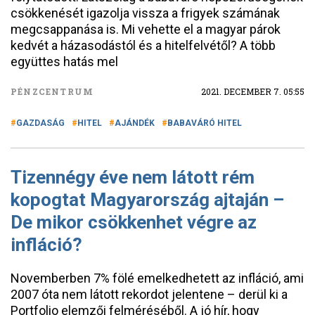
csökkenését igazolja vissza a frigyek számának
megcsappanása is. Mi vehette el a magyar párok
kedvét a házasodástól és a hitelfelvétől? A több
együttes hatás mel
PÉNZCENTRUM
2021. DECEMBER 7. 05:55
GAZDASÁG
HITEL
AJÁNDÉK
BABAVÁRÓ HITEL
Tizennégy éve nem látott rém
kopogtat Magyarország ajtaján –
De mikor csökkenhet végre az
infláció?
Novemberben 7% fölé emelkedhetett az infláció, ami
2007 óta nem látott rekordot jelentene – derül ki a
Portfolio elemzői felméréséből. A jó hír, hogy