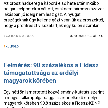
Az orosz hadsereg a háború első hete után inkább
polgári célpontokra váltott, csaknem háromszázezer
lakásban jó ideig nem lesz gáz. A nyugati
országoknak úgy kellene gázt venniük az oroszoktól,
hogy a profitrészt visszatartják egy külön számlán.
SZABAD EURÓPA
2022. MÁRCIUS 21. 14:58
KÜLFÖLD
Felmérés: 90 százalékos a Fidesz
támogatottsága az erdélyi
magyarok körében
Egy hétfőn ismertetett közvélemény-kutatás szerint
a magyar állampolgársággal is rendelkező erdélyi
magyarok körében 90,8 százalékos a Fidesz-KDNP