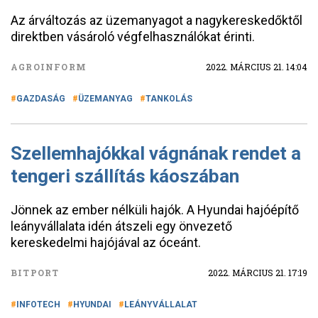
Az árváltozás az üzemanyagot a nagykereskedőktől
direktben vásároló végfelhasználókat érinti.
AGROINFORM
2022. MÁRCIUS 21. 14:04
GAZDASÁG
ÜZEMANYAG
TANKOLÁS
Szellemhajókkal vágnának rendet a
tengeri szállítás káoszában
Jönnek az ember nélküli hajók. A Hyundai hajóépítő
leányvállalata idén átszeli egy önvezető
kereskedelmi hajójával az óceánt.
BITPORT
2022. MÁRCIUS 21. 17:19
INFOTECH
HYUNDAI
LEÁNYVÁLLALAT