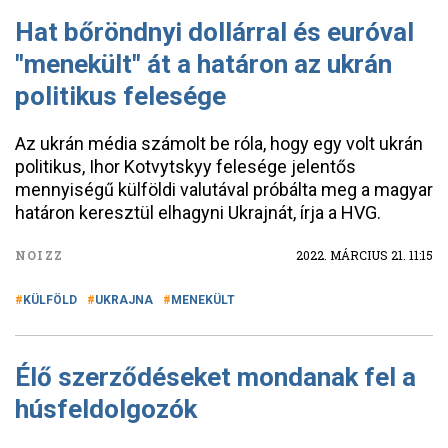
Hat bőröndnyi dollárral és euróval
"menekült" át a határon az ukrán
politikus felesége
Az ukrán média számolt be róla, hogy egy volt ukrán
politikus, Ihor Kotvytskyy felesége jelentős
mennyiségű külföldi valutával próbálta meg a magyar
határon keresztül elhagyni Ukrajnát, írja a HVG.
NOIZZ
2022. MÁRCIUS 21. 11:15
KÜLFÖLD
UKRAJNA
MENEKÜLT
Élő szerződéseket mondanak fel a
húsfeldolgozók