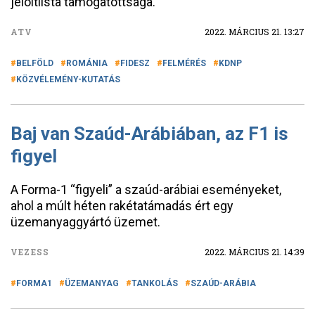
jelöltlista támogatottsága.
ATV
2022. MÁRCIUS 21. 13:27
BELFÖLD
ROMÁNIA
FIDESZ
FELMÉRÉS
KDNP
KÖZVÉLEMÉNY-KUTATÁS
Baj van Szaúd-Arábiában, az F1 is
figyel
A Forma-1 “figyeli” a szaúd-arábiai eseményeket,
ahol a múlt héten rakétatámadás ért egy
üzemanyaggyártó üzemet.
VEZESS
2022. MÁRCIUS 21. 14:39
FORMA1
ÜZEMANYAG
TANKOLÁS
SZAÚD-ARÁBIA