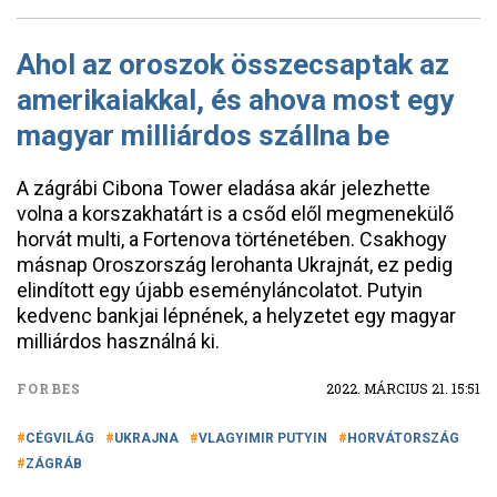
Ahol az oroszok összecsaptak az
amerikaiakkal, és ahova most egy
magyar milliárdos szállna be
A zágrábi Cibona Tower eladása akár jelezhette
volna a korszakhatárt is a csőd elől megmenekülő
horvát multi, a Fortenova történetében. Csakhogy
másnap Oroszország lerohanta Ukrajnát, ez pedig
elindított egy újabb eseményláncolatot. Putyin
kedvenc bankjai lépnének, a helyzetet egy magyar
milliárdos használná ki.
FORBES
2022. MÁRCIUS 21. 15:51
CÉGVILÁG
UKRAJNA
VLAGYIMIR PUTYIN
HORVÁTORSZÁG
ZÁGRÁB