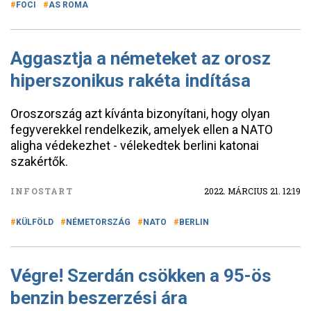
FOCI
AS ROMA
Aggasztja a németeket az orosz
hiperszonikus rakéta indítása
Oroszország azt kívánta bizonyítani, hogy olyan
fegyverekkel rendelkezik, amelyek ellen a NATO
aligha védekezhet - vélekedtek berlini katonai
szakértők.
INFOSTART
2022. MÁRCIUS 21. 12:19
KÜLFÖLD
NÉMETORSZÁG
NATO
BERLIN
Végre! Szerdán csökken a 95-ös
benzin beszerzési ára