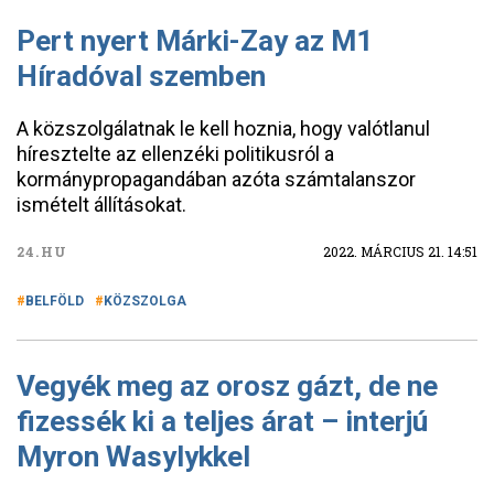
Pert nyert Márki-Zay az M1
Híradóval szemben
A közszolgálatnak le kell hoznia, hogy valótlanul
híresztelte az ellenzéki politikusról a
kormánypropagandában azóta számtalanszor
ismételt állításokat.
24.HU
2022. MÁRCIUS 21. 14:51
BELFÖLD
KÖZSZOLGA
Vegyék meg az orosz gázt, de ne
fizessék ki a teljes árat – interjú
Myron Wasylykkel