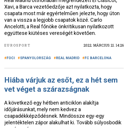
Real Madrid otthonában megrendezett El Clásicót,
Xavi, a Barca vezetőedzője azt nyilatkozta, hogy
csapata most már egyértelműen jelezte, hogy úton
van a vissza a legjobb csapatok közé. Carlo
Ancelotti, a Real főnöke önkritikusan nyilatkozott
együttese kiütéses vereségét követően.
EUROSPORT
2022. MÁRCIUS 21. 14:26
FOCI
SPANYOLORSZÁG
REAL MADRID
FC BARCELONA
Hiába várjuk az esőt, ez a hét sem
vet véget a szárazságnak
A következő egy hétben anticiklon alakítja
időjárásunkat, mely nem kedvez a
csapadékképződésnek. Mindössze egy-egy
jelentéktelen zápor alakulhat ki. Tovább súlyosbodik