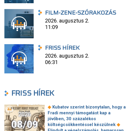
FILM-ZENE-SZÓRAKOZÁS
2026. augusztus 2.
11:09
FRISS HÍREK
2026. augusztus 2.
06:31
FRISS HÍREK
◆
Kubatov szerint bizonytalan, hogy a
Fradi mennyi támogatást kap a
2026
jövőben, 30 százalékos
08/09
◆
költségcsökkentéssel készülnek
Elindult a végelszámolás, hamarosan