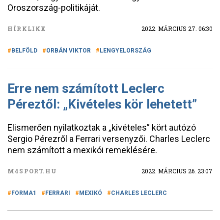
Oroszország-politikáját.
HÍRKLIKK
2022. MÁRCIUS 27. 06:30
BELFÖLD
ORBÁN VIKTOR
LENGYELORSZÁG
Erre nem számított Leclerc
Péreztől: „Kivételes kör lehetett”
Elismerően nyilatkoztak a „kivételes” kört autózó
Sergio Pérezről a Ferrari versenyzői. Charles Leclerc
nem számított a mexikói remeklésére.
M4SPORT.HU
2022. MÁRCIUS 26. 23:07
FORMA1
FERRARI
MEXIKÓ
CHARLES LECLERC