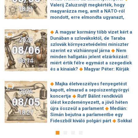
Valerij Zaluzsnijt megkérték, hogy
18:21
magyarázza meg, amit a NATO-ról
mondott, erre elmondta ugyanazt,
◆
csak még erősebben
800 millióért
kötött szerződéseket a HM cége a
◆
A magyar kormány több vizet kért a
Lounge Eventtel, a miniszter
Dunában a szlovákoktól, de Taraba
2026
◆
feljelentést tett
Orbán Anita
szlovák környezetvédelmi miniszter
08/06
megkérte a szlovák kormányt, hogy
◆
szerint ez vízhiánnyal járna
Nem
◆
segítse a magyar vízellátást
Forró
minden hallgatás jelent elzárkózást:
06:14
augusztus: gátja lehet az uniós
miért értik félre egymást a szegediek
források hazahozatalának az
◆
és a kínaiak?
Magyar Péter: Kiírják
◆
Alkotmánybíróság?
Török Gábor: Ez
az első szélerőművi pályázatokat, a
◆
Magyar Péter vizsgahete
projektekben magyar állami
◆
Majka életveszélyes fenyegetést
Meglepetés az albérletpiacon, nincs
◆
tulajdonrészt fognak előírni
Orbán
kapott, elmarad a sepsiszentgyörgyi
2026
◆
roham
Hirtelen titkolózni kezdett a
Gáspár hatszor repült honvédségi
◆
koncertje
Ruff Bálint rendkívüli
◆
Tisza a kegyelmi ügyekről
08/05
◆
gépen Csádba és Nigerbe
Ismert
ülést kezdeményezett, a jövő héten
Egyszerre két köztársasági elnöke is
magyar utazási iroda ment csődbe,
◆
újra összeül a parlament
Medián:
◆
lehet Magyarországnak jövő hétre
18:27
bolgár biztosítóval hadakozhatnak az
Simán bejutna a parlamentbe egy
Előnyben a Fradi a Górnik Zabrze
◆
utasok
Amerikai rakétákat is
◆
Fideszből kiváló polgári párt
Sokkal
◆
elleni El-selejtezős párharcban
Itt a
zsákmányolt az előrenyomuló orosz
◆
olcsóbb lesz végre a tankolás
fizetési lista: Lionel Messi magyar
◆
hadsereg
Az élet Balásy Gyula
Vitézy: 42 új, 120 méteres
◆
csapattársa keres a legrosszabbul
után: a Szerencsejáték Zrt. átalakítja