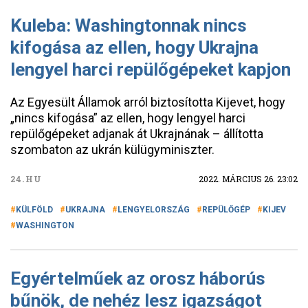
Kuleba: Washingtonnak nincs
kifogása az ellen, hogy Ukrajna
lengyel harci repülőgépeket kapjon
Az Egyesült Államok arról biztosította Kijevet, hogy
„nincs kifogása” az ellen, hogy lengyel harci
repülőgépeket adjanak át Ukrajnának – állította
szombaton az ukrán külügyminiszter.
24.HU
2022. MÁRCIUS 26. 23:02
KÜLFÖLD
UKRAJNA
LENGYELORSZÁG
REPÜLŐGÉP
KIJEV
WASHINGTON
Egyértelműek az orosz háborús
bűnök, de nehéz lesz igazságot