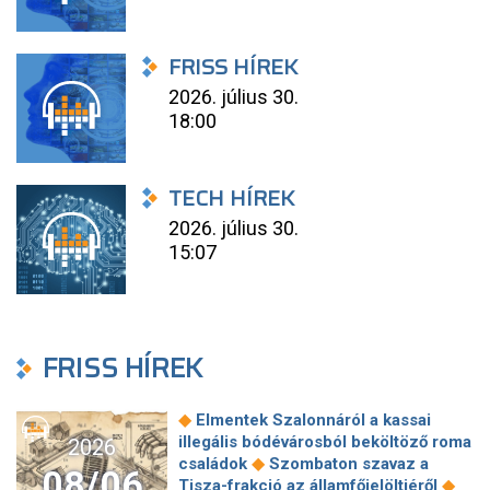
FRISS HÍREK
2026. július 30.
18:00
TECH HÍREK
2026. július 30.
15:07
FRISS HÍREK
◆
Elmentek Szalonnáról a kassai
illegális bódévárosból beköltöző roma
2026
◆
családok
Szombaton szavaz a
08/06
◆
Tisza-frakció az államfőjelöltjéről