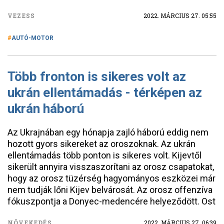
VEZESS
2022. MÁRCIUS 27. 05:55
AUTÓ-MOTOR
Több fronton is sikeres volt az
ukrán ellentámadás - térképen az
ukrán háború
Az Ukrajnában egy hónapja zajló háború eddig nem
hozott gyors sikereket az oroszoknak. Az ukrán
ellentámadás több ponton is sikeres volt. Kijevtől
sikerült annyira visszaszorítani az orosz csapatokat,
hogy az orosz tüzérség hagyományos eszközei már
nem tudják lőni Kijev belvárosát. Az orosz offenzíva
fókuszpontja a Donyec-medencére helyeződött. Ost
NÖVEKEDÉS
2022. MÁRCIUS 27. 06:39