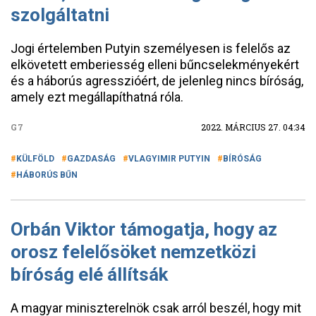
szolgáltatni
Jogi értelemben Putyin személyesen is felelős az
elkövetett emberiesség elleni bűncselekményekért
és a háborús agresszióért, de jelenleg nincs bíróság,
amely ezt megállapíthatná róla.
G7
2022. MÁRCIUS 27. 04:34
KÜLFÖLD
GAZDASÁG
VLAGYIMIR PUTYIN
BÍRÓSÁG
HÁBORÚS BŰN
Orbán Viktor támogatja, hogy az
orosz felelősöket nemzetközi
bíróság elé állítsák
A magyar miniszterelnök csak arról beszél, hogy mit