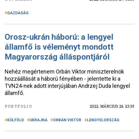
GAZDASÁG
Orosz-ukrán háború: a lengyel
államfő is véleményt mondott
Magyarország álláspontjáról
Nehéz megértenem Orbán Viktor miniszterelnök
hozzáállását a háború fényében - jelentette ki a
TVN24-nek adott interjújában Andrzej Duda lengyel
államfő.
PORTFOLIO
2022. MÁRCIUS 26. 23:35
KÜLFÖLD
UKRAJNA
ORBÁN VIKTOR
LENGYELORSZÁG