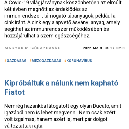
A Covid-19 világjárványnak köszönhetően az elmúlt
két évben megnőtt az érdeklődés az
immunrendszert támogató tápanyagok, például a
cink iránt. A cink egy alapvető ásványi anyag, amely
segíthet az immunrendszer működésében és
hozzájárulhat a szem egészségéhez.
MAGYAR MEZŐGAZDASÁG
2022. MÁRCIUS 27. 06:08
GAZDASÁG
MEZŐGAZDASÁG
KORONAVÍRUS
Kipróbáltuk a nálunk nem kapható
Fiatot
Nemrég hazánkba látogatott egy olyan Ducato, amit
igazából nem is lehet megvenni. Nem csak ezért
volt izgalmas, hanem azért is, mert pár dolgot
változtattak rajta.