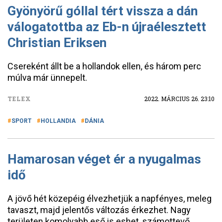
Gyönyörű góllal tért vissza a dán
válogatottba az Eb-n újraélesztett
Christian Eriksen
Csereként állt be a hollandok ellen, és három perc
múlva már ünnepelt.
TELEX
2022. MÁRCIUS 26. 23:10
SPORT
HOLLANDIA
DÁNIA
Hamarosan véget ér a nyugalmas
idő
A jövő hét közepéig élvezhetjük a napfényes, meleg
tavaszt, majd jelentős változás érkezhet. Nagy
területen komolyabb eső is eshet, számottevő