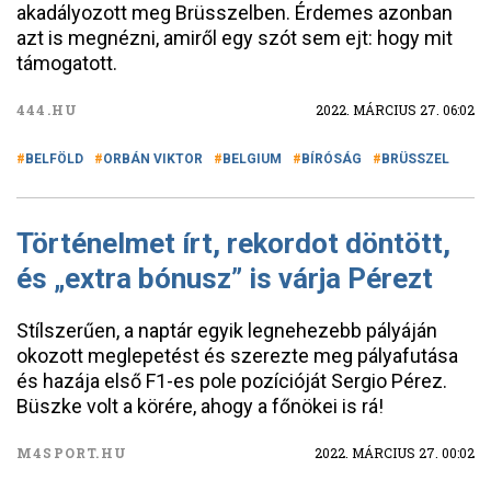
akadályozott meg Brüsszelben. Érdemes azonban
azt is megnézni, amiről egy szót sem ejt: hogy mit
támogatott.
444.HU
2022. MÁRCIUS 27. 06:02
BELFÖLD
ORBÁN VIKTOR
BELGIUM
BÍRÓSÁG
BRÜSSZEL
Történelmet írt, rekordot döntött,
és „extra bónusz” is várja Pérezt
Stílszerűen, a naptár egyik legnehezebb pályáján
okozott meglepetést és szerezte meg pályafutása
és hazája első F1-es pole pozícióját Sergio Pérez.
Büszke volt a körére, ahogy a főnökei is rá!
M4SPORT.HU
2022. MÁRCIUS 27. 00:02