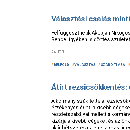
Választási csalás miat
Felfüggeszthetik Akopjan Nikogos
Bence ügyében is döntés születet
24.HU
BELFÖLD
VÁLASZTÁS
SZABÓ TÍMEA
Átírt rezsicsökkentés:
A kormány szűkítette a rezsicsök
érzékenyen érinti a kisebb cégeket
részletszabályai mellett a kormány
kizárja a kisebb cégeket és az ö
akár hétszeres is lehet a rezsiár