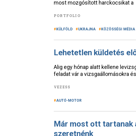
most mozgósított harckocsikat a
PORTFOLIO
KÜLFÖLD
UKRAJNA
KÖZÖSSÉGI MÉDIA
Lehetetlen küldetés elő
Alig egy hónap alatt kellene levizs
feladat vár a vizsgaállomásokra és
VEZESS
AUTÓ-MOTOR
Már most ott tartanak 
szeretnénk