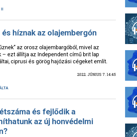
II
i és híznak az olajembergón
űznek” az orosz olajembargóból, mivel az
 ezt állítja az Independent című brit lap
ltai, ciprusi és görög hajózási cégeket említ.
2022. JÚNIUS 7. 14:45
ÁLTA
étszáma és fejlődik a
íthatunk az új honvédelmi
án?