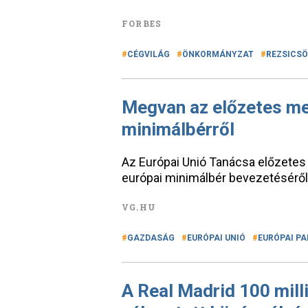
FORBES
CÉGVILÁG
ÖNKORMÁNYZAT
REZSICS
Megvan az előzetes me
minimálbérről
Az Európai Unió Tanácsa előzetes 
európai minimálbér bevezetéséről
VG.HU
GAZDASÁG
EURÓPAI UNIÓ
EURÓPAI P
A Real Madrid 100 milli