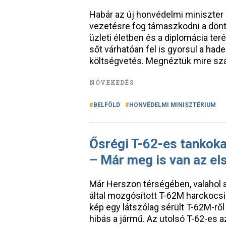
Habár az új honvédelmi miniszter a 
vezetésre fog támaszkodni a dönt
üzleti életben és a diplomácia teré
sőt várhatóan fel is gyorsul a had
költségvetés. Megnéztük mire sz
NÖVEKEDÉS
BELFÖLD
HONVÉDELMI MINISZTÉRIUM
Ősrégi T-62-es tankoka
– Már meg is van az el
Már Herszon térségében, valahol 
által mozgósított T-62M harckocsi
kép egy látszólag sérült T-62M-rő
hibás a jármű. Az utolsó T-62-es a