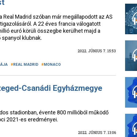
st
t a Real Madrid szóban már megállapodott az AS
gazolásáról. A 22 éves francia válogatott
lió euró körüli összegbe kerülhet majd a
 spanyol klubnak.
2022. JÚNIUS 7. 15:53
GÁJA
REAL MADRID
MONACO
 Szeged-Csanádi Egyházmegye
rdos stadionban, évente 800 millióból működő
foci 2021-es eredményei.
2022. JÚNIUS 7. 13:06