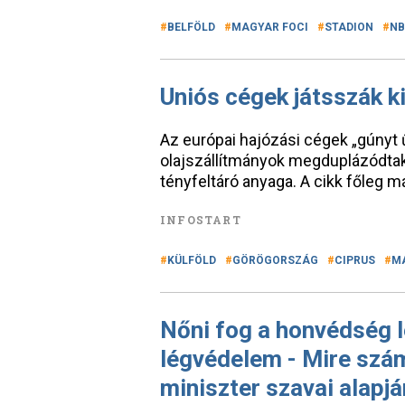
BELFÖLD
MAGYAR FOCI
STADION
NB 
Uniós cégek játsszák k
Az európai hajózási cégek „gúnyt 
olajszállítmányok megduplázódtak –
tényfeltáró anyaga. A cikk főleg má
INFOSTART
KÜLFÖLD
GÖRÖGORSZÁG
CIPRUS
M
Nőni fog a honvédség l
légvédelem - Mire szám
miniszter szavai alapj