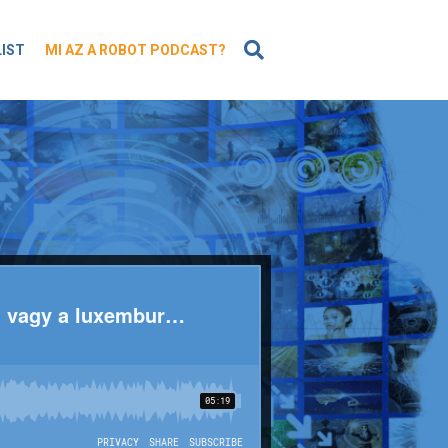
KERESÉS
LIST
MI AZ A ROBOT PODCAST?