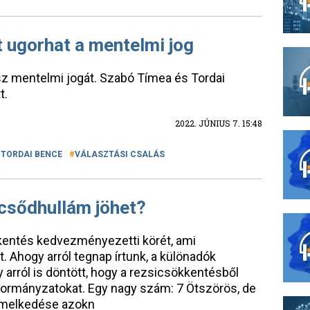
t ugorhat a mentelmi jog
z mentelmi jogát. Szabó Tímea és Tordai
t.
2022. JÚNIUS 7. 15:48
TORDAI BENCE
VÁLASZTÁSI CSALÁS
 csődhullám jöhet?
kentés kedvezményezetti körét, ami
. Ahogy arról tegnap írtunk, a különadók
 arról is döntött, hogy a rezsicsökkentésből
nkormányzatokat. Egy nagy szám: 7 Ötszörös, de
 emelkedése azokn