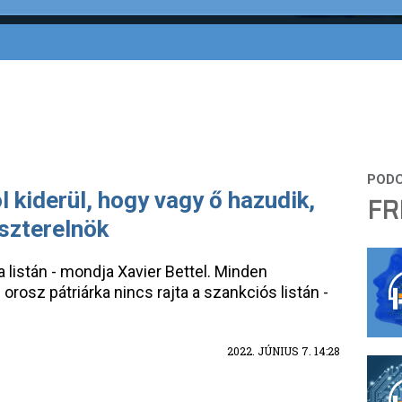
 kiderül, hogy vagy ő hazudik,
FR
szterelnök
n a listán - mondja Xavier Bettel. Minden
 orosz pátriárka nincs rajta a szankciós listán -
2022. JÚNIUS 7. 14:28