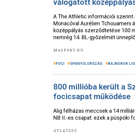
válogatott középpályá
A The Athletic információi szerin
Monacóval Aurélien Tchouameni áti
középpályás szerződtetése 100 mil
nemrég 14. BL-győzelmét ünneplő
M4SPORT.HU
FOCI
SPANYOLORSZÁG
BAJNOKOK LI
800 millióba került a
focicsapat működése
Alig félházas meccsek a 14 milliá
NB II.-es csapat: ezek a püspöki 
ÁTLÁTSZÓ