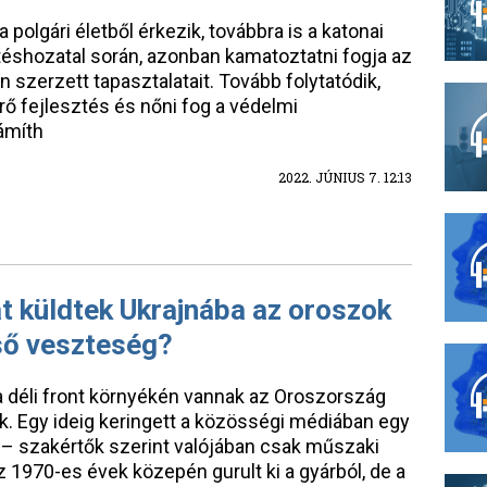
polgári életből érkezik, továbbra is a katonai
éshozatal során, azonban kamatoztatni fogja az
n szerzett tapasztalatait. Tovább folytatódik,
erő fejlesztés és nőni fog a védelmi
ámíth
2022. JÚNIUS 7. 12:13
t küldtek Ukrajnába az oroszok
ső veszteség?
a déli front környékén vannak az Oroszország
k. Egy ideig keringett a közösségi médiában egy
l – szakértők szerint valójában csak műszaki
z 1970-es évek közepén gurult ki a gyárból, de a