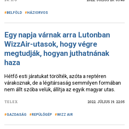
BELFÖLD
HÁZIORVOS
Egy napja várnak arra Lutonban
WizzAir-utasok, hogy végre
megtudják, hogyan juthatnának
haza
Hétfő esti járatukat törölték, azóta a reptéren
várakoznak, de a légitársaság semmilyen formában
nem állt szóba velük, állítja az egyik magyar utas.
TELEX
2022. JÚLIUS 19. 22:05
GAZDASÁG
REPÜLŐGÉP
WIZZ AIR