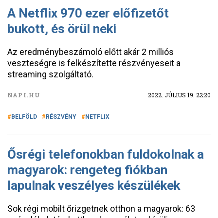
A Netflix 970 ezer előfizetőt
bukott, és örül neki
Az eredménybeszámoló előtt akár 2 milliós
veszteségre is felkészítette részvényeseit a
streaming szolgáltató.
NAPI.HU
2022. JÚLIUS 19. 22:20
BELFÖLD
RÉSZVÉNY
NETFLIX
Ősrégi telefonokban fuldokolnak a
magyarok: rengeteg fiókban
lapulnak veszélyes készülékek
Sok régi mobilt őrizgetnek otthon a magyarok: 63