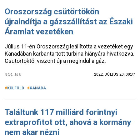
Oroszország csütörtökön
újraindítja a gázszállítást az Északi
Áramlat vezetéken
Július 11-én Oroszország leállította a vezetéket egy
Kanadában karbantartott turbina hiányára hivatkozva.
Csütörtöktől viszont újra megindul a gáz.
444.HU
2022. JÚLIUS 20. 00:37
KÜLFÖLD
KANADA
Találtunk 117 milliárd forintnyi
extraprofitot ott, ahová a kormány
nem akar nézni