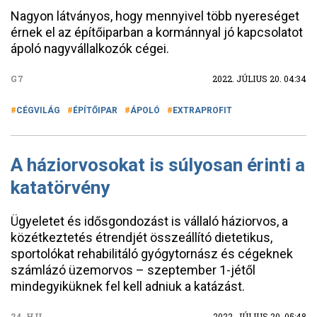
Nagyon látványos, hogy mennyivel több nyereséget
érnek el az építőiparban a kormánnyal jó kapcsolatot
ápoló nagyvállalkozók cégei.
G7
2022. JÚLIUS 20. 04:34
CÉGVILÁG
ÉPÍTŐIPAR
ÁPOLÓ
EXTRAPROFIT
A háziorvosokat is súlyosan érinti a
katatörvény
Ügyeletet és idősgondozást is vállaló háziorvos, a
közétkeztetés étrendjét összeállító dietetikus,
sportolókat rehabilitáló gyógytornász és cégeknek
számlázó üzemorvos – szeptember 1-jétől
mindegyiküknek fel kell adniuk a katázást.
24.HU
2022. JÚLIUS 20. 05:48