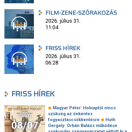
FILM-ZENE-SZÓRAKOZÁS
2026. július 31.
11:04
FRISS HÍREK
2026. július 31.
06:28
FRISS HÍREK
◆
Magyar Péter: Holnaptól nincs
szükség az önkéntes
2026
◆
fogyasztáscsökkentésre
Huth
08/07
Gergely: Orbán Balázs működése
szekunder szégyenérzetet váltott ki a