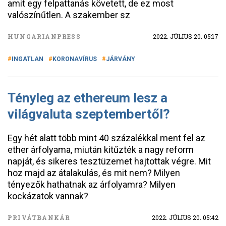
amit egy felpattanás követett, de ez most
valószínűtlen. A szakember sz
HUNGARIANPRESS
2022. JÚLIUS 20. 05:17
INGATLAN
KORONAVÍRUS
JÁRVÁNY
Tényleg az ethereum lesz a
világvaluta szeptembertől?
Egy hét alatt több mint 40 százalékkal ment fel az
ether árfolyama, miután kitűzték a nagy reform
napját, és sikeres tesztüzemet hajtottak végre. Mit
hoz majd az átalakulás, és mit nem? Milyen
tényezők hathatnak az árfolyamra? Milyen
kockázatok vannak?
PRIVÁTBANKÁR
2022. JÚLIUS 20. 05:42