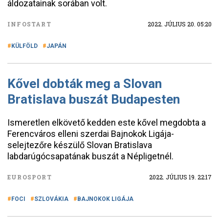
áldozatainak sorában volt.
INFOSTART
2022. JÚLIUS 20. 05:20
KÜLFÖLD
JAPÁN
Kővel dobták meg a Slovan
Bratislava buszát Budapesten
Ismeretlen elkövető kedden este kővel megdobta a
Ferencváros elleni szerdai Bajnokok Ligája-
selejtezőre készülő Slovan Bratislava
labdarúgócsapatának buszát a Népligetnél.
EUROSPORT
2022. JÚLIUS 19. 22:17
FOCI
SZLOVÁKIA
BAJNOKOK LIGÁJA