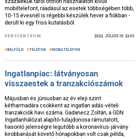
százalékuk tárol otthon használaton kívüli
mobiltelefont, ráadásul az esetek többségében több,
10-15 évesnél is régebbi készülék hever a fiókban -
derült ki egy friss kutatásból.
PÉNZCENTRUM
2022. JÚLIUS 19. 22:03
BELFÖLD
TELEFON
MOBILTELEFON
Ingatlanpiac: látványosan
visszaestek a tranzakciószámok
Májusban és júniusban az év eleji szint
kétharmadára csökkent az ingatlan adás-vételi
tranzakciók havi száma. Gadanecz Zoltán, a GDN
Ingatlanhálózat alapító-tulajdonosa rámutatott,
hasonló jelenségre legutóbb a koronavírus-járvány
kirobbanását követő hónapokban volt csak példa,