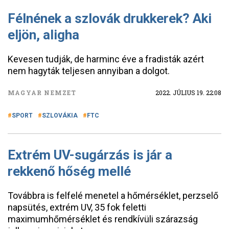
Félnének a szlovák drukkerek? Aki
eljön, aligha
Kevesen tudják, de harminc éve a fradisták azért
nem hagyták teljesen annyiban a dolgot.
MAGYAR NEMZET
2022. JÚLIUS 19. 22:08
SPORT
SZLOVÁKIA
FTC
Extrém UV-sugárzás is jár a
rekkenő hőség mellé
Továbbra is felfelé menetel a hőmérséklet, perzselő
napsütés, extrém UV, 35 fok feletti
maximumhőmérséklet és rendkívüli szárazság