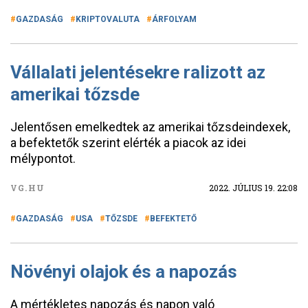
GAZDASÁG
KRIPTOVALUTA
ÁRFOLYAM
Vállalati jelentésekre ralizott az
amerikai tőzsde
Jelentősen emelkedtek az amerikai tőzsdeindexek,
a befektetők szerint elérték a piacok az idei
mélypontot.
VG.HU
2022. JÚLIUS 19. 22:08
GAZDASÁG
USA
TŐZSDE
BEFEKTETŐ
Növényi olajok és a napozás
A mértékletes napozás és napon való