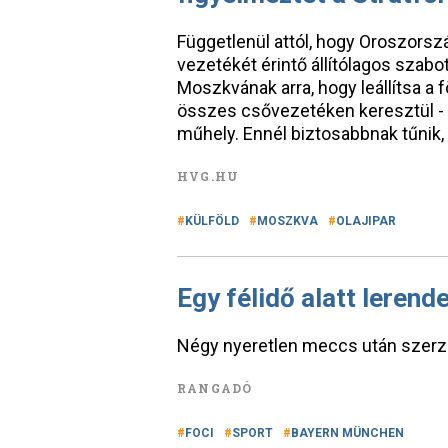
Függetlenül attól, hogy Oroszorsz
vezetékét érintő állítólagos szabo
Moszkvának arra, hogy leállítsa a 
összes csővezetéken keresztül - á
műhely. Ennél biztosabbnak tűnik,
HVG.HU
KÜLFÖLD
MOSZKVA
OLAJIPAR
Egy félidő alatt lerend
Négy nyeretlen meccs után szerze
RANGADÓ
FOCI
SPORT
BAYERN MÜNCHEN