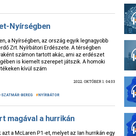
et-Nyírségben
, a Nyírségben, az ország egyik legnagyobb
dő Zrt. Nyírbátori Erdészete. A térségben
aként számon tartott akác, ami az erdészet
ben is kiemelt szerepet játszik. A homoki
rtékeken kívül szám
2022. OKTÓBER 1. 04:03
-SZATMÁR-BEREG
NYÍRBÁTOR
t magával a hurrikán
k azt a McLaren P1-et, melyet az Ian hurrikán egy