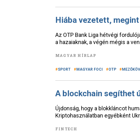
Hiába vezetett, megin
Az OTP Bank Liga hétvégi fordulój
a hazaiaknak, a végén mégis a ven
MAGYAR HÍRLAP
SPORT
MAGYAR FOCI
OTP
MEZŐKÖV
A blockchain segíthet ú
Újdonság, hogy a blokkláncot huma
Kriptohasználatban egyébként Ukraj
FINTECH