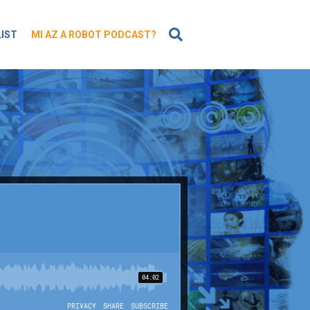
KERESÉS
LIST
MI AZ A ROBOT PODCAST?