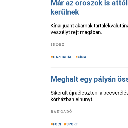
Már az oroszok is attól
kerülnek
Kínai jüant akarnak tartalékvalutá
veszélyt rejt magában.
INDEX
GAZDASÁG
KÍNA
Meghalt egy pályán ös
Sikerült újraéleszteni a becserélé
kórházban elhunyt.
RANGADÓ
FOCI
SPORT