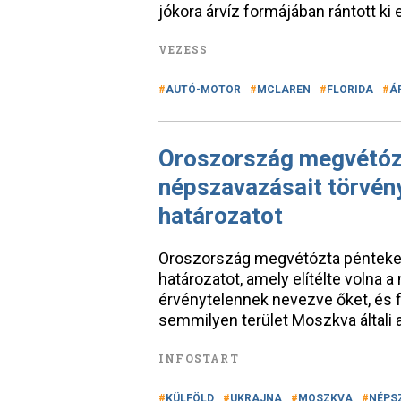
jókora árvíz formájában rántott ki e
VEZESS
AUTÓ-MOTOR
MCLAREN
FLORIDA
Á
Oroszország megvétóz
népszavazásait törvén
határozatot
Oroszország megvétózta pénteken
határozatot, amely elítélte volna 
érvénytelennek nevezve őket, és f
semmilyen terület Moszkva általi 
INFOSTART
KÜLFÖLD
UKRAJNA
MOSZKVA
NÉPS