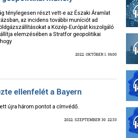
ág ténylegesen részt vett-e az Északi Áramlat
tázsban, az incidens további muníciót ad
földgázszállításokat a Közép-Európát kiszolgáló
llítja elemzésében a Stratfor geopolitikai
 hogy
2022. OKTÓBER 1. 06:00
ezte ellenfelét a Bayern
tt újra három pontot a címvédő.
2022. SZEPTEMBER 30. 22:33