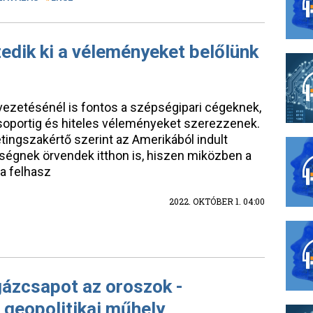
edik ki a véleményeket belőlünk
vezetésénél is fontos a szépségipari cégeknek,
soportig és hiteles véleményeket szerezzenek.
ingszakértő szerint az Amerikából indult
égnek örvendek itthon is, hiszen miközben a
 a felhasz
2022. OKTÓBER 1. 04:00
 gázcsapot az oroszok -
r geopolitikai műhely