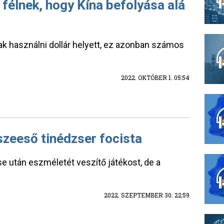
 félnek, hogy Kína befolyása alá
nak használni dollár helyett, ez azonban számos
2022. OKTÓBER 1. 05:54
szeeső tinédzser focista
se után eszméletét veszítő játékost, de a
2022. SZEPTEMBER 30. 22:59