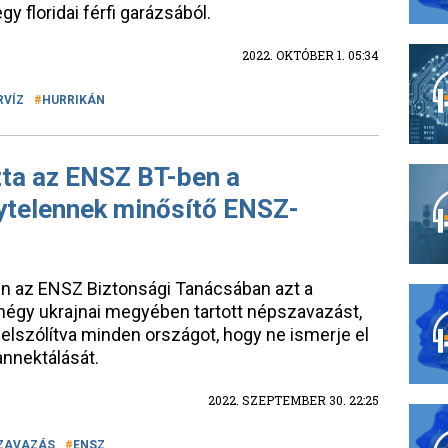
gy floridai férfi garázsából.
2022. OKTÓBER 1. 05:34
RVÍZ
HURRIKÁN
ta az ENSZ BT-ben a
ytelennek minősítő ENSZ-
 az ENSZ Biztonsági Tanácsában azt a
a négy ukrajnai megyében tartott népszavazást,
elszólítva minden országot, hogy ne ismerje el
annektálását.
2022. SZEPTEMBER 30. 22:25
ZAVAZÁS
ENSZ