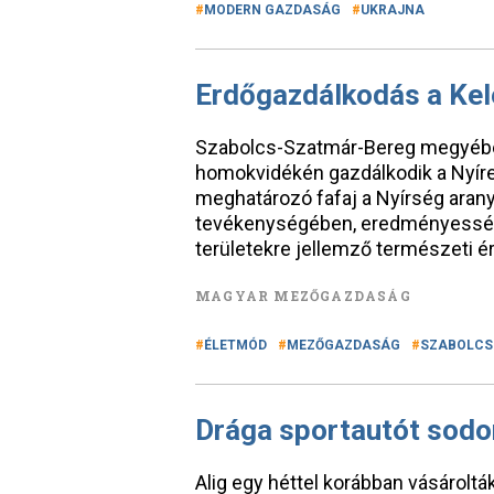
MODERN GAZDASÁG
UKRAJNA
Erdőgazdálkodás a Kel
Szabolcs-Szatmár-Bereg megyében
homokvidékén gazdálkodik a Nyírer
meghatározó fafaj a Nyírség arany
tevékenységében, eredményességé
területekre jellemző természeti é
MAGYAR MEZŐGAZDASÁG
ÉLETMÓD
MEZŐGAZDASÁG
SZABOLCS
Drága sportautót sodor
Alig egy héttel korábban vásároltá