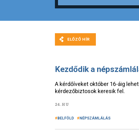
Kezdődik a népszámlálá
A kérdőíveket október 16-áig lehet o
kérdezőbiztosok keresik fel.
24.HU
BELFÖLD
NÉPSZÁMLÁLÁS