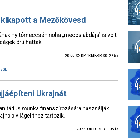
t kikapott a Mezőkövesd
ának nyitómeccsén noha ,,meccslabdája" is volt
dégek örülhettek.
2022. SZEPTEMBER 30. 22:55
ESD
jjáépíteni Ukrajnát
nitárius munka finanszírozására használják.
na a világelithez tartozik.
2022. OKTÓBER 1. 05:15