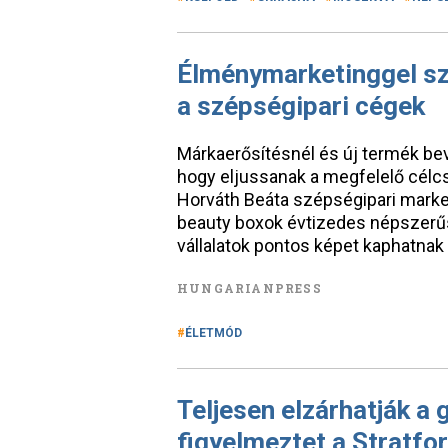
Élménymarketinggel sz
a szépségipari cégek
Márkaerősítésnél és új termék be
hogy eljussanak a megfelelő célc
Horváth Beáta szépségipari market
beauty boxok évtizedes népszerűs
vállalatok pontos képet kaphatnak
HUNGARIANPRESS
ÉLETMÓD
Teljesen elzárhatják a
figyelmeztet a Stratfo