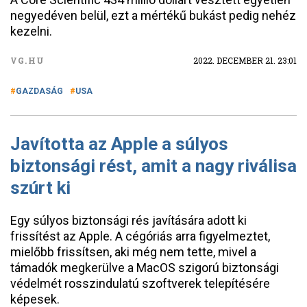
negyedéven belül, ezt a mértékű bukást pedig nehéz
kezelni.
VG.HU
2022. DECEMBER 21. 23:01
GAZDASÁG
USA
Javította az Apple a súlyos
biztonsági rést, amit a nagy riválisa
szúrt ki
Egy súlyos biztonsági rés javítására adott ki
frissítést az Apple. A cégóriás arra figyelmeztet,
mielőbb frissítsen, aki még nem tette, mivel a
támadók megkerülve a MacOS szigorú biztonsági
védelmét rosszindulatú szoftverek telepítésére
képesek.