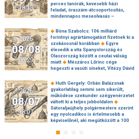
perces tanórák, kevesebb házi
18:13
feladat, óraszám-átcsoportosítás,
mindennapos meseolvasás –
elkészült a minisztérium alsó
◆
tagozatos javaslatcsomagja
◆
Bóna Szabolcs: 106 milliárd
Lemond és az egyetemről is távozik
forintnyi agrártámogatást fizetnek ki a
2026
az Ádám Zoltánt kirúgó corvinusos
◆
szokásosnál korábban
Egyre
08/08
◆
rektorhelyettes
élesedik a vita Spanyolország és
Katasztrófavédelem: Ez már nekünk is
Olaszország között a ceutai válság
06:29
◆
sok! És sajnos nem látjuk a végét
◆
miatt
Mészáros Lőrinc cége
Nem fizeti vissza a vételárat a zuglói
hegeszti a vasúti síneket, Vitézy Dávid
kormányzati negyed
◆
elmagyarázta, miért
Jogi lépéseket
◆
ingatlanfejlesztője
Beért Trump
tesz a Bosnyák téri irodakomplexum
◆
Huth Gergely: Orbán Balázsnak
szélerőmű-gyűlölete: egymilliárd
beruházója, ha az állam felmondja a
gyakorlatilag semmi sem sikerült,
2026
dollárt fizetnek egy német cégnek,
◆
szerződésüket
Megérkezett
működése szekunder szégyenérzetet
◆
hogy leállítsa az amerikai projektjeit
08/07
Magyar Péter bejelentése: így költik
◆
váltott ki a teljes jobboldalon
Dinnyedráma: hiába finom csemege,
el a 6 ezer milliárd forintnyi uniós
Sátoraljaújhely polgármestere szerint
◆
bedőlt a piac
Hogy is volt, amikor
18:07
◆
pénzt
Megbénult az ivóvíztárolók
egy nyolcadikos is értelmesebb a
Baka Andrást jogellenesen mozdította
töltése Ózdon – de máshol is komoly
képviselőnél, aki megütközött a 100
◆
el a Fidesz?
Új remény a
◆
nehézségek adódtak
Sűrített
◆
milliós parkolón
Az amerikai
rákkutatásban: A tumorsejtek
járatokkal készül a MÁV a Szigetre,
hírszerzés szerint Putyin pár éven
terjedését akadályozza szegedi
◆
éjszaka is könnyebb lesz hazajutni