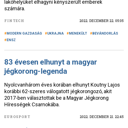
lakóhelyüket elhagyni kényszerült emberek
számára.
FINTECH
2022. DECEMBER 22. 05:05
MODERN GAZDASÁG
UKRAJNA
MENEKÜLT
BEVÁNDORLÁS
ENSZ
83 évesen elhunyt a magyar
jégkorong-legenda
Nyolcvanhárom éves korában elhunyt Koutny Lajos
korábbi 62-szeres válogatott jégkorongozó, akit
2017-ben választottak be a Magyar Jégkorong
Hírességek Csarnokába.
EUROSPORT
2022. DECEMBER 21. 22:45