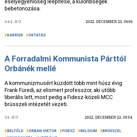
esélyegyenlőség leépítése, a különbségek
bebetonozása.
444.HU
2022. DECEMBER 22. 06:06
KARRIER
OKTATÁS
A Forradalmi Kommunista Párttól
Orbánék mellé
A kommunizmusért küzdött több mint húsz évig
Frank Füredi, az elismert professzor, aki utóbb
liberális lett, most pedig a Fidesz-közeli MCC
brüsszeli intézetét vezeti.
24.HU
2022. DECEMBER 22. 05:54
BELFÖLD
ORBÁN VIKTOR
FIDESZ
BELGIUM
BRÜSSZEL