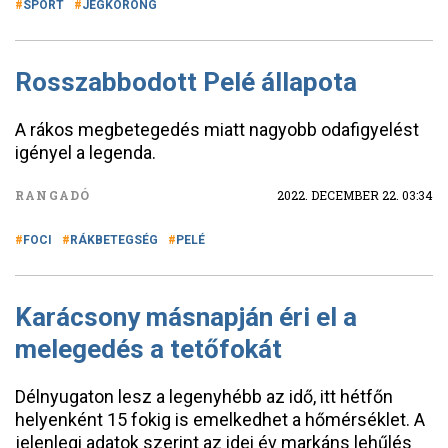
SPORT
JÉGKORONG
Rosszabbodott Pelé állapota
A rákos megbetegedés miatt nagyobb odafigyelést
igényel a legenda.
RANGADÓ
2022. DECEMBER 22. 03:34
FOCI
RÁKBETEGSÉG
PELÉ
Karácsony másnapján éri el a
melegedés a tetőfokát
Délnyugaton lesz a legenyhébb az idő, itt hétfőn
helyenként 15 fokig is emelkedhet a hőmérséklet. A
jelenlegi adatok szerint az idei év markáns lehűlés