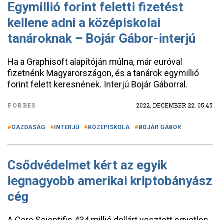
Egymillió forint feletti fizetést
kellene adni a középiskolai
tanároknak – Bojár Gábor-interjú
Ha a Graphisoft alapítóján múlna, már euróval
fizetnénk Magyarországon, és a tanárok egymillió
forint felett keresnének. Interjú Bojár Gáborral.
FORBES
2022. DECEMBER 22. 05:45
GAZDASÁG
INTERJÚ
KÖZÉPISKOLA
BOJÁR GÁBOR
Csődvédelmet kért az egyik
legnagyobb amerikai kriptobányász
cég
A Core Scientific 434 millió dollárt vesztett egyetlen