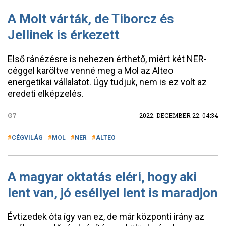
A Molt várták, de Tiborcz és
Jellinek is érkezett
Első ránézésre is nehezen érthető, miért két NER-
céggel karöltve venné meg a Mol az Alteo
energetikai vállalatot. Úgy tudjuk, nem is ez volt az
eredeti elképzelés.
G7
2022. DECEMBER 22. 04:34
CÉGVILÁG
MOL
NER
ALTEO
A magyar oktatás eléri, hogy aki
lent van, jó eséllyel lent is maradjon
Évtizedek óta így van ez, de már központi irány az