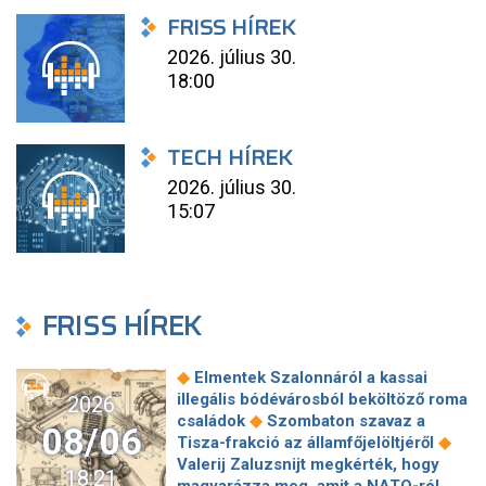
FRISS HÍREK
2026. július 30.
18:00
TECH HÍREK
2026. július 30.
15:07
FRISS HÍREK
◆
Elmentek Szalonnáról a kassai
illegális bódévárosból beköltöző roma
2026
◆
családok
Szombaton szavaz a
08/06
◆
Tisza-frakció az államfőjelöltjéről
Valerij Zaluzsnijt megkérték, hogy
18:21