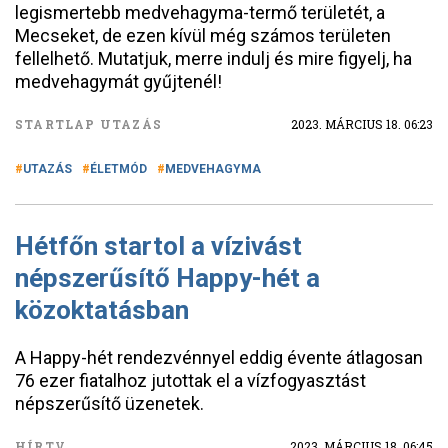
legismertebb medvehagyma-termő területét, a
Mecseket, de ezen kívül még számos területen
fellelhető. Mutatjuk, merre indulj és mire figyelj, ha
medvehagymát gyűjtenél!
STARTLAP UTAZÁS
2023. MÁRCIUS 18. 06:23
UTAZÁS
ÉLETMÓD
MEDVEHAGYMA
Hétfőn startol a vízivást
népszerűsítő Happy-hét a
közoktatásban
A Happy-hét rendezvénnyel eddig évente átlagosan
76 ezer fiatalhoz jutottak el a vízfogyasztást
népszerűsítő üzenetek.
HÍRTV
2023. MÁRCIUS 18. 06:45