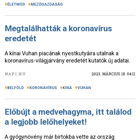
ÉLETMÓD
MEZŐGAZDASÁG
Megtalálhatták a koronavírus
eredetét
A kínai Vuhan piacának nyestkutyáira utalnak a
koronavírus-világjárvány eredetét kutatók új adatai.
NAPI.HU
2023. MÁRCIUS 18. 04:11
BELFÖLD
KORONAVÍRUS
KÍNA
VUHAN
Előbújt a medvehagyma, itt találod
a legjobb lelőhelyeket!
A gyógynövény már birtokba vette az ország