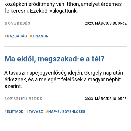
középkori erődítmény van itthon, amelyet érdemes
felkeresni. Ezekből válogattunk.
NÖVEKEDÉS
2023. MÁRCIUS 18. 06:42
GAZDASÁG
TRIANON
Ma eldől, megszakad-e a tél?
A tavaszi napéjegyenlőség idején, Gergely nap után
érkeznek, és a melegért felelősek a magyar néphit
szerint.
SOKSZÍNŰ VIDÉK
2023. MÁRCIUS 18. 05:05
ÉLETMÓD
TAVASZ
NAP-ÉJ EGYENLŐSÉG