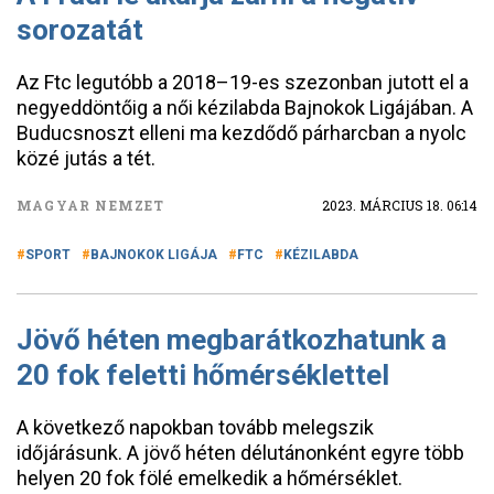
sorozatát
Az Ftc legutóbb a 2018–19-es szezonban jutott el a
negyeddöntőig a női kézilabda Bajnokok Ligájában. A
Buducsnoszt elleni ma kezdődő párharcban a nyolc
közé jutás a tét.
MAGYAR NEMZET
2023. MÁRCIUS 18. 06:14
SPORT
BAJNOKOK LIGÁJA
FTC
KÉZILABDA
Jövő héten megbarátkozhatunk a
20 fok feletti hőmérséklettel
A következő napokban tovább melegszik
időjárásunk. A jövő héten délutánonként egyre több
helyen 20 fok fölé emelkedik a hőmérséklet.