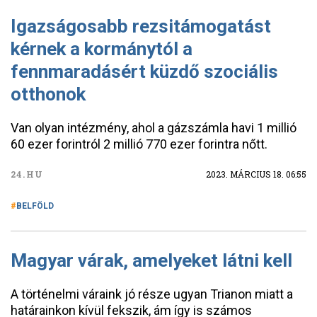
Igazságosabb rezsitámogatást
kérnek a kormánytól a
fennmaradásért küzdő szociális
otthonok
Van olyan intézmény, ahol a gázszámla havi 1 millió
60 ezer forintról 2 millió 770 ezer forintra nőtt.
24.HU
2023. MÁRCIUS 18. 06:55
BELFÖLD
Magyar várak, amelyeket látni kell
A történelmi váraink jó része ugyan Trianon miatt a
határainkon kívül fekszik, ám így is számos