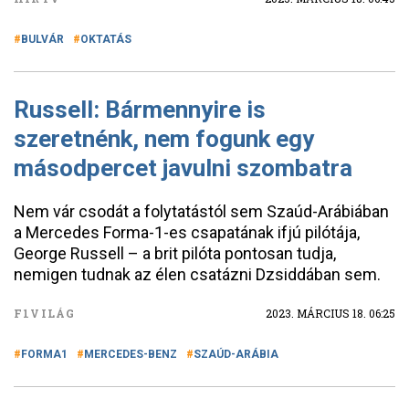
BULVÁR
OKTATÁS
Russell: Bármennyire is
szeretnénk, nem fogunk egy
másodpercet javulni szombatra
Nem vár csodát a folytatástól sem Szaúd-Arábiában
a Mercedes Forma-1-es csapatának ifjú pilótája,
George Russell – a brit pilóta pontosan tudja,
nemigen tudnak az élen csatázni Dzsiddában sem.
F1VILÁG
2023. MÁRCIUS 18. 06:25
FORMA1
MERCEDES-BENZ
SZAÚD-ARÁBIA