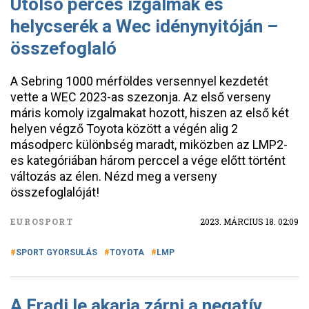
Utolsó perces izgalmak és
helycserék a Wec idénynyitóján –
összefoglaló
A Sebring 1000 mérföldes versennyel kezdetét
vette a WEC 2023-as szezonja. Az első verseny
máris komoly izgalmakat hozott, hiszen az első két
helyen végző Toyota között a végén alig 2
másodperc különbség maradt, miközben az LMP2-
es kategóriában három perccel a vége előtt történt
változás az élen. Nézd meg a verseny
összefoglalóját!
EUROSPORT
2023. MÁRCIUS 18. 02:09
SPORT GYORSULÁS
TOYOTA
LMP
A Fradi le akarja zárni a negatív