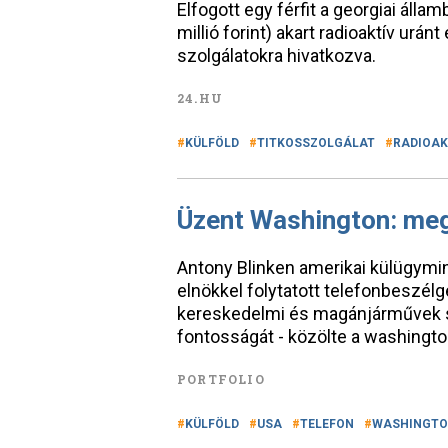
Elfogott egy férfit a georgiai állam
millió forint) akart radioaktív uránt
szolgálatokra hivatkozva.
24.HU
KÜLFÖLD
TITKOSSZOLGÁLAT
RADIOAK
Üzent Washington: meg 
Antony Blinken amerikai külügymin
elnökkel folytatott telefonbeszél
kereskedelmi és magánjárművek s
fontosságát - közölte a washingto
PORTFOLIO
KÜLFÖLD
USA
TELEFON
WASHINGT