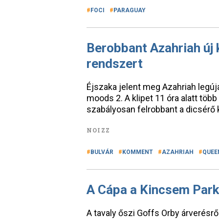
FOCI
PARAGUAY
Berobbant Azahriah új k
rendszert
Éjszaka jelent meg Azahriah legúj
moods 2. A klipet 11 óra alatt töb
szabályosan felrobbant a dicsérő
NOIZZ
BULVÁR
KOMMENT
AZAHRIAH
QUEE
A Cápa a Kincsem Park
A tavaly őszi Goffs Orby árverésrő