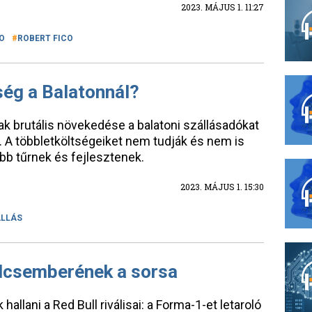
2023. MÁJUS 1. 11:27
O
ROBERT FICO
ség a Balatonnál?
ak brutális növekedése a balatoni szállásadókat
e. A többletköltségeiket nem tudják és nem is
ább tűrnek és fejlesztenek.
2023. MÁJUS 1. 15:30
LLÁS
kulcsemberének a sorsa
hallani a Red Bull riválisai: a Forma-1-et letaroló