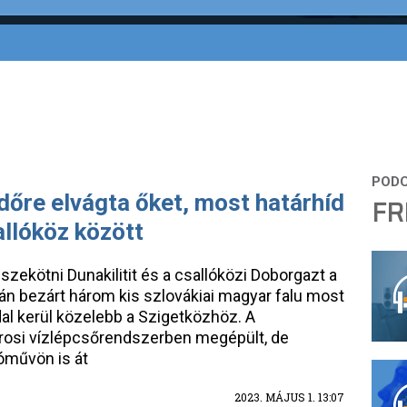
időre elvágta őket, most határhíd
FR
allóköz között
zekötni Dunakilitit és a csallóközi Doborgazt a
tán bezárt három kis szlovákiai magyar falu most
al kerül közelebb a Szigetközhöz. A
rosi vízlépcsőrendszerben megépült, de
tóművön is át
2023. MÁJUS 1. 13:07