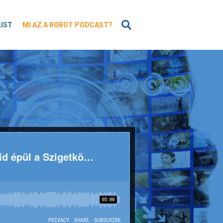
KERESÉS
LIST
MI AZ A ROBOT PODCAST?