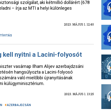
biztonsági szolgálat, aki kétmillió dollárért (678
 eladni – írja az MTI a helyi különleges
2023. MÁJUS 1. 12:40
TÍVITÁS
kell nyitni a Lacini-folyosót
iszter vasárnap Ilham Alijev azerbajdzsáni
getésén hangsúlyozta a Lacini-folyosó
zámára való mielőbbi újranyitásának
ni külügyminisztérium.
2023. MÁJUS 1. 13:25
ON
AZERBAJDZSÁN