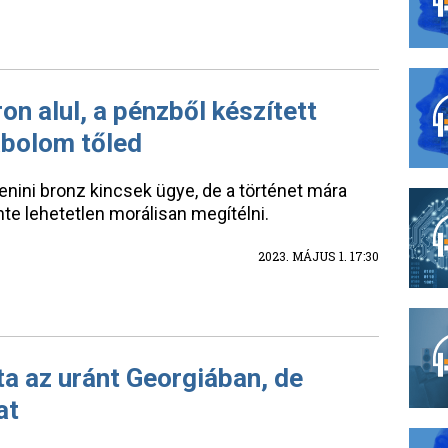
on alul, a pénzből készített
abolom tőled
enini bronz kincsek ügye, de a történet mára
nte lehetetlen morálisan megítélni.
2023. MÁJUS 1. 17:30
lta az uránt Georgiában, de
at