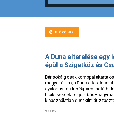
A Duna elterelése egy 
épül a Szigetköz és Cs
Bár sokáig csak komppal akarta öss
magyar állam, a Duna elterelése u
gyalogos- és kerékpáros határhídd
bicikliseknek majd a bős–nagyma
kihasználatlan dunakiliti duzzasz
TELEX