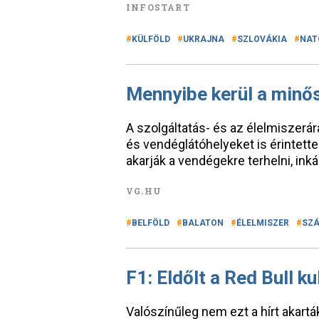
INFOSTART
KÜLFÖLD
UKRAJNA
SZLOVÁKIA
NAT
Mennyibe kerül a minő
A szolgáltatás- és az élelmiszerár
és vendéglátóhelyeket is érintett
akarják a vendégekre terhelni, ink
VG.HU
BELFÖLD
BALATON
ÉLELMISZER
SZÁ
F1: Eldőlt a Red Bull 
Valószínűleg nem ezt a hírt akarták 