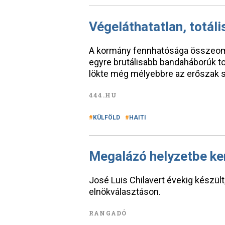
Végeláthatatlan, totáli
A kormány fennhatósága összeomlo
egyre brutálisabb bandaháborúk to
lökte még mélyebbre az erőszak sp
444.HU
KÜLFÖLD
HAITI
Megalázó helyzetbe ker
José Luis Chilavert évekig készült
elnökválasztáson.
RANGADÓ