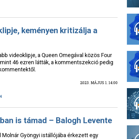
lipje, keményen kritizálja a
abb videoklipje, a Queen Omegával közös Four
b mint 46 ezren látták, a kommentszekció pedig
 kommentektől.
2023. MÁJUS 1. 14:00
N
ban is támad – Balogh Levente
l Molnár Gyöngyi istállójába érkezett egy