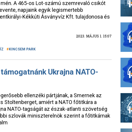
mén. A 465-os Lot-számú szemrevaló csikót
Levente, napjaink egyik legismertebb
ntkirályi-Kékkúti Ásványvíz Kft. tulajdonosa és
2023. MÁJUS 1. 15:07
ÍZ
KINCSEM PARK
 támogatnánk Ukrajna NATO-
legerősebb ellenzéki pártjának, a Smernek az
s Stoltenberget, amiért a NATO főtitkára a
jna NATO-tagságát az észak-atlanti szövetség
bi szlovák miniszterelnök szerint a főtitkárnak
talm