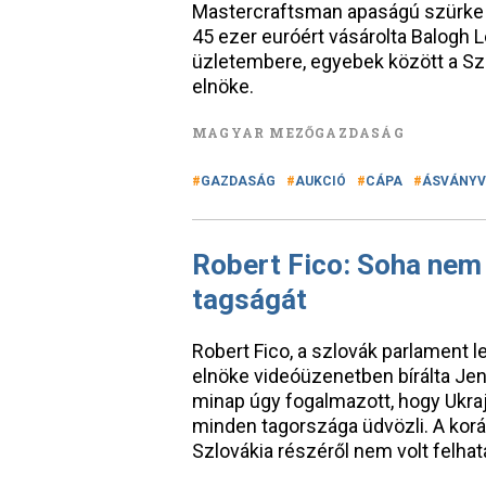
Mastercraftsman apaságú szürke 
45 ezer euróért vásárolta Balogh 
üzletembere, egyebek között a Sze
elnöke.
MAGYAR MEZŐGAZDASÁG
GAZDASÁG
AUKCIÓ
CÁPA
ÁSVÁNYV
Robert Fico: Soha nem
tagságát
Robert Fico, a szlovák parlament 
elnöke videóüzenetben bírálta Jen
minap úgy fogalmazott, hogy Ukra
minden tagországa üdvözli. A koráb
Szlovákia részéről nem volt felha