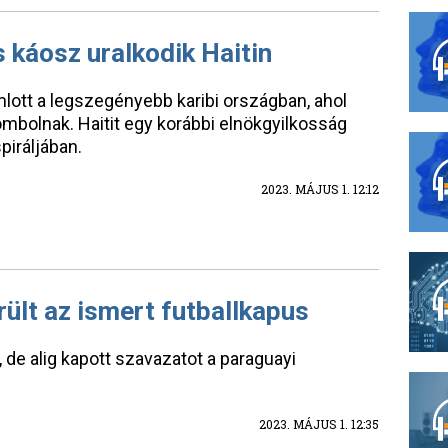
s káosz uralkodik Haitin
tt a legszegényebb karibi országban, ahol
mbolnak. Haitit egy korábbi elnökgyilkosság
iráljában.
2023. MÁJUS 1. 12:12
ült az ismert futballkapus
, de alig kapott szavazatot a paraguayi
2023. MÁJUS 1. 12:35