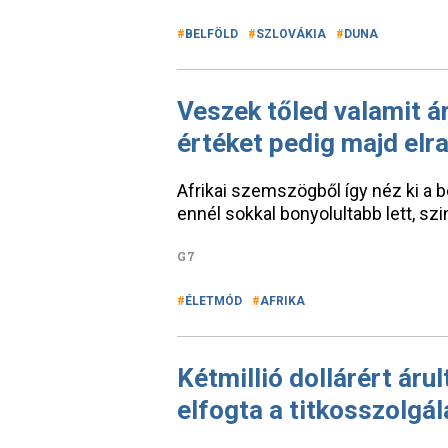
BELFÖLD
SZLOVÁKIA
DUNA
Veszek tőled valamit ár
értéket pedig majd elr
Afrikai szemszögből így néz ki a b
ennél sokkal bonyolultabb lett, szi
G7
ÉLETMÓD
AFRIKA
Kétmillió dollárért áru
elfogta a titkosszolgál