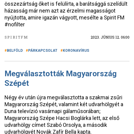
összezártság őket is felülírta, a barátsággá szelídült
házasság már nem azt az érzelmi magasságot
nyújtotta, amire igazán vágyott, mesélte a Spirit FM
#nofilter
SPIRITFM
2023. JÚNIUS 12. 06:00
BELFÖLD
PÁRKAPCSOLAT
KORONAVÍRUS
Megválasztották Magyarország
Szépét
Négy év után újra megválasztotta a szakmai zsűri
Magyarország Szépét, valamint két udvarhölgyét a
Duna televízió vasárnapi gálaműsorában;
Magyarország Szépe Hacsi Boglárka lett, az első
udvarhölgy címet Szabó Orsolya, a második
udvarhölgyét Novák Zafír Bella kapta.