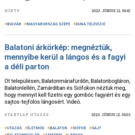
HÍRTV
2023. JÚNIUS 12. 06:41
BULVÁR
MAGYARORSZÁG SZÉPE
DUNA TELEVÍZIÓ
Balatoni árkörkép: megnéztük,
mennyibe kerül a lángos és a fagyi
a déli parton
Öt településen, Balatonmáriafürdőn, Balatonbogláron,
Balatonlellén, Zamárdiban és Siófokon néztük meg,
hogy mennyit kell fizetni egy gombóc fagyiért és egy
sajtos-tejfölös lángosért. Videó.
STARTLAP UTAZÁS
2023. JÚNIUS 12. 06:03
UTAZÁS
ÉLETMÓD
BALATON
SIÓFOK
SAJT