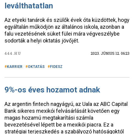
leválthatatlan
Az etyeki tanárok és szülők évek óta küzdöttek, hogy
egyáltalán működjön az általános iskola, azonban a
falu vezetésének süket fülei mára végveszélybe
sodorták a helyi oktatás jövőjét.
444.HU
2023. JÚNIUS 12. 06:23
KARRIER
OKTATÁS
FIDESZ
9%-os éves hozamot adnak
Az argentin fintech nagyágyú, az Uala az ABC Capital
Bank sikeres mexikói felvásárlását követően egy
magas hozamú megtakarítási számla
bevezetésével lépett be a mexikói piacra. Ez a
stratégiai terjeszkedés a szabályozó hatóságoktól