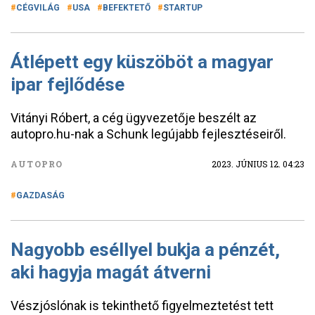
CÉGVILÁG
USA
BEFEKTETŐ
STARTUP
Átlépett egy küszöböt a magyar
ipar fejlődése
Vitányi Róbert, a cég ügyvezetője beszélt az
autopro.hu-nak a Schunk legújabb fejlesztéseiről.
AUTOPRO
2023. JÚNIUS 12. 04:23
GAZDASÁG
Nagyobb eséllyel bukja a pénzét,
aki hagyja magát átverni
Vészjóslónak is tekinthető figyelmeztetést tett