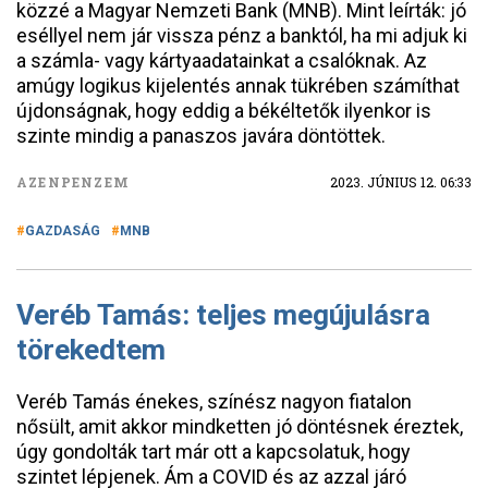
közzé a Magyar Nemzeti Bank (MNB). Mint leírták: jó
eséllyel nem jár vissza pénz a banktól, ha mi adjuk ki
a számla- vagy kártyaadatainkat a csalóknak. Az
amúgy logikus kijelentés annak tükrében számíthat
újdonságnak, hogy eddig a békéltetők ilyenkor is
szinte mindig a panaszos javára döntöttek.
AZENPENZEM
2023. JÚNIUS 12. 06:33
GAZDASÁG
MNB
Veréb Tamás: teljes megújulásra
törekedtem
Veréb Tamás énekes, színész nagyon fiatalon
nősült, amit akkor mindketten jó döntésnek éreztek,
úgy gondolták tart már ott a kapcsolatuk, hogy
szintet lépjenek. Ám a COVID és az azzal járó