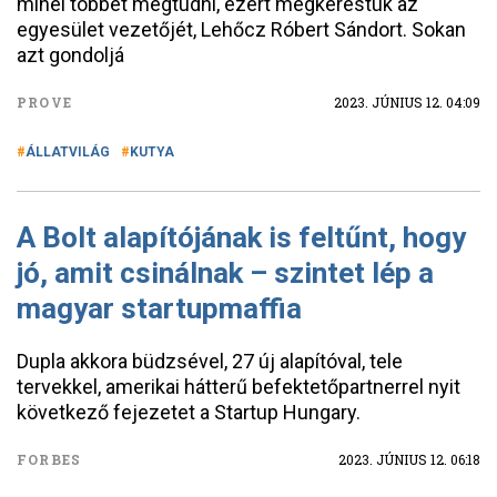
minél többet megtudni, ezért megkerestük az
egyesület vezetőjét, Lehőcz Róbert Sándort. Sokan
azt gondoljá
PROVE
2023. JÚNIUS 12. 04:09
ÁLLATVILÁG
KUTYA
A Bolt alapítójának is feltűnt, hogy
jó, amit csinálnak – szintet lép a
magyar startupmaffia
Dupla akkora büdzsével, 27 új alapítóval, tele
tervekkel, amerikai hátterű befektetőpartnerrel nyit
következő fejezetet a Startup Hungary.
FORBES
2023. JÚNIUS 12. 06:18