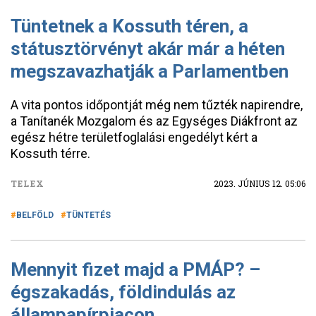
Tüntetnek a Kossuth téren, a
státusztörvényt akár már a héten
megszavazhatják a Parlamentben
A vita pontos időpontját még nem tűzték napirendre,
a Tanítanék Mozgalom és az Egységes Diákfront az
egész hétre területfoglalási engedélyt kért a
Kossuth térre.
TELEX
2023. JÚNIUS 12. 05:06
BELFÖLD
TÜNTETÉS
Mennyit fizet majd a PMÁP? –
égszakadás, földindulás az
állampapírpiacon