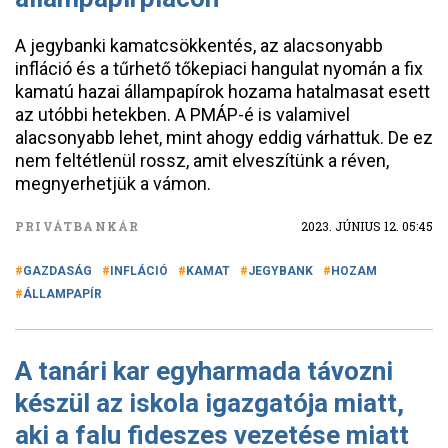
A jegybanki kamatcsökkentés, az alacsonyabb
infláció és a tűrhető tőkepiaci hangulat nyomán a fix
kamatú hazai állampapírok hozama hatalmasat esett
az utóbbi hetekben. A PMÁP-é is valamivel
alacsonyabb lehet, mint ahogy eddig várhattuk. De ez
nem feltétlenül rossz, amit elveszítünk a réven,
megnyerhetjük a vámon.
PRIVÁTBANKÁR
2023. JÚNIUS 12. 05:45
GAZDASÁG
INFLÁCIÓ
KAMAT
JEGYBANK
HOZAM
ÁLLAMPAPÍR
A tanári kar egyharmada távozni
készül az iskola igazgatója miatt,
aki a falu fideszes vezetése miatt