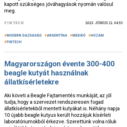
kapott szükséges jóváhagyások nyomán valósul
meg.
FINTECH
2023. JÚNIUS 12. 04:53
MODERN GAZDASÁG
ARGENTÍNA
MEXIKÓ
HOZAM
FINTECH
Magyarországon évente 300-400
beagle kutyát használnak
állatkísérletekre
Aki követi a Beagle Fajtamentés munkáját, az jól
tudja, hogy a szervezet rendszeresen fogad
állatkísérletekből mentett kutyákat is. Néhány napja
10 újabb beagle kutyus került hozzájuk kísérleti
laboratóriumokból érkezve. Szerettünk volna róluk