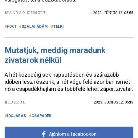
MAGYAR NEMZET
2023. JÚNIUS 12. 05:55
FOCI
SZALAI ÁDÁM
TELKI
Mutatjuk, meddig maradunk
zivatarok nélkül
A hét közepéig sok napsütésben és szárazabb
időben lesz részünk, a hét vége felé azonban ismét
nő a csapadékhajlam és többfelé lehet zápor, zivatar.
KIDERÜL
2023. JÚNIUS 12. 05:19
IDŐJÁRÁS
CSAPADÉK
Ajánlom a facebookon