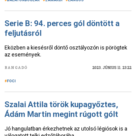
BALATONBOGLÁR
ZAMÁRDI
LÁNGOS
Serie B: 94. perces gól döntött a
feljutásról
Eközben a kiesésről döntő osztályozón is pörögtek
az események.
RANGADÓ
2023. JÚNIUS 11. 23:22
FOCI
Szalai Attila török kupagyőztes,
Ádám Martin megint rúgott gólt
Jó hangulatban érkezhetnek az utolsó légiósok is a
válogatott telki edzőtáborába.