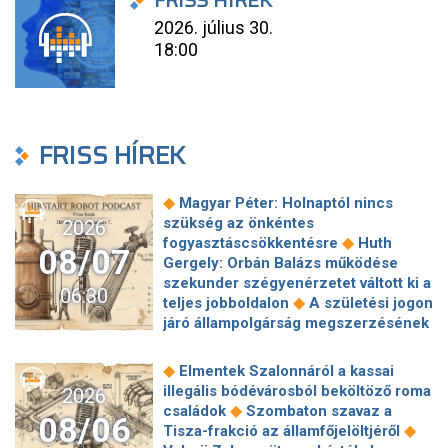
FRISS HÍREK
2026. július 30.
18:00
FRISS HÍREK
◆
Magyar Péter: Holnaptól nincs
szükség az önkéntes
2026
◆
fogyasztáscsökkentésre
Huth
08/07
Gergely: Orbán Balázs működése
szekunder szégyenérzetet váltott ki a
06:30
◆
teljes jobboldalon
A születési jogon
járó állampolgárság megszerzésének
korlátozásáról írt alá rendeletet
◆
Donald Trump
„Kevésen múlt a
◆
Elmentek Szalonnáról a kassai
katasztrófa” – szintet léphetett az
illegális bódévárosból beköltöző roma
2026
◆
orosz hibrid hadviselés
Bod Péter
◆
családok
Szombaton szavaz a
08/06
Ákos: Vagyonkezelés közérdekből: mi
◆
Tisza-frakció az államfőjelöltjéről
◆
jön a kekvák után?
Térképen, ahogy