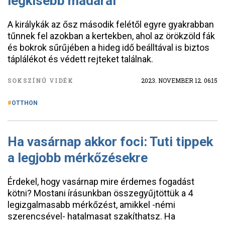
legkisebb madarai
A királykák az ősz második felétől egyre gyakrabban
tűnnek fel azokban a kertekben, ahol az örökzöld fák
és bokrok sűrűjében a hideg idő beálltával is biztos
táplálékot és védett rejteket találnak.
SOKSZÍNŰ VIDÉK
2023. NOVEMBER 12. 06:15
OTTHON
Ha vasárnap akkor foci: Tuti tippek
a legjobb mérkőzésekre
Érdekel, hogy vasárnap mire érdemes fogadást
kötni? Mostani írásunkban összegyűjtöttük a 4
legizgalmasabb mérkőzést, amikkel -némi
szerencsével- hatalmasat szakíthatsz. Ha