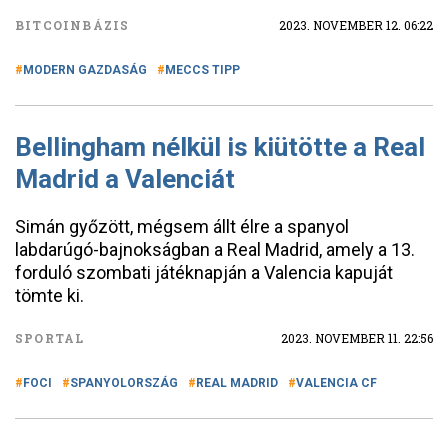
BITCOINBÁZIS
2023. NOVEMBER 12. 06:22
MODERN GAZDASÁG
MECCS TIPP
Bellingham nélkül is kiütötte a Real
Madrid a Valenciát
Simán győzött, mégsem állt élre a spanyol
labdarúgó-bajnokságban a Real Madrid, amely a 13.
forduló szombati játéknapján a Valencia kapuját
tömte ki.
SPORTAL
2023. NOVEMBER 11. 22:56
FOCI
SPANYOLORSZÁG
REAL MADRID
VALENCIA CF