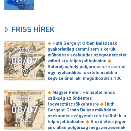
FRISS HÍREK
◆
Huth Gergely: Orbán Balázsnak
gyakorlatilag semmi sem sikerült,
2026
működése szekunder szégyenérzetet
08/07
◆
váltott ki a teljes jobboldalon
Sátoraljaújhely polgármestere szerint
18:07
egy nyolcadikos is értelmesebb a
képviselőnél, aki megütközött a 100
◆
milliós parkolón
Az amerikai
hírszerzés szerint Putyin pár éven
◆
Magyar Péter: Holnaptól nincs
belül megtámadhat egy NATO-
szükség az önkéntes
2026
◆
tagállamot
Vitézy Dávid
◆
fogyasztáscsökkentésre
Huth
08/07
elmagyarázta, miért Mészárosék
Gergely: Orbán Balázs működése
cége nyerte a közbeszerzést
szekunder szégyenérzetet váltott ki a
06:30
◆
sínhegesztésre
Nagy cégek
◆
teljes jobboldalon
A születési jogon
segítségét kéri Szolnok
járó állampolgárság megszerzésének