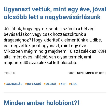
Ugyanazt vettük, mint egy éve, jóval
olcsóbb lett a nagybevásárlásunk
Jól látjuk, hogy egyre kisebb a számla a hétvégi
bevásárláskor, vagy csak hozzászoktunk a
drágasághoz? Hogy kiderítsük, elmentünk a Lidlbe,
és megvettük pont ugyanazt, mint egy éve.
Miközben még mindig majdnem 10 százalék az KSH
által mért éves infláció, van olyan termék, ami
majdnem 40 százalékkal lett olcsóbb.
TELEX
2023. NOVEMBER 12. 06:00
GAZDASÁG
INFLÁCIÓ
OLCSÓ
KSH
LIDL
Minden ember holobiont?!