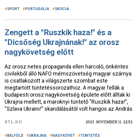
SPORT
PORTUGÁLIA
SKÓCIA
Zengett a "Ruszkik haza!" és a
"Dicsőség Ukrajnának!" az orosz
nagykövetség előtt
Az orosz netes propaganda ellen harcoló, önkéntes
civilekből álló NAFO mémszövetség magyar szárnya
is csatlakozott a világszerte szombat este
megtartott tüntetéssorozathoz. A magyar fellák a
budapesti orosz nagykövetség épülete előtt álltak ki
Ukrajna mellett, a maroknyi tüntető "Ruszkik haza!",
"Szlava Ukraini!" skandálásától volt hangos az András
RTL.HU
2023. NOVEMBER 11. 22:52
BELFÖLD
UKRAJNA
NAGYKÖVET
TÜNTETÉS