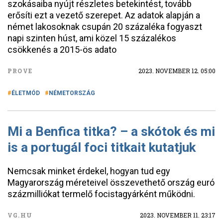
szokásaiba nyújt részletes betekintést, tovább
erősíti ezt a vezető szerepet. Az adatok alapján a
német lakosoknak csupán 20 százaléka fogyaszt
napi szinten húst, ami közel 15 százalékos
csökkenés a 2015-ös adato
PROVE
2023. NOVEMBER 12. 05:00
ÉLETMÓD
NÉMETORSZÁG
Mi a Benfica titka? – a skótok és mi
is a portugál foci titkait kutatjuk
Nemcsak minket érdekel, hogyan tud egy
Magyarország méreteivel összevethető ország euró
százmilliókat termelő focistagyárként működni.
VG.HU
2023. NOVEMBER 11. 23:17