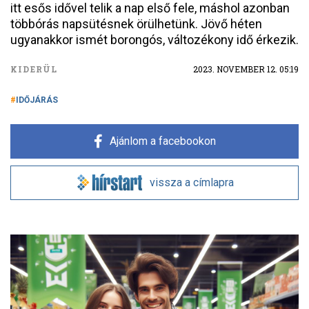
itt esős idővel telik a nap első fele, máshol azonban
többórás napsütésnek örülhetünk. Jövő héten
ugyanakkor ismét borongós, változékony idő érkezik.
KIDERÜL
2023. NOVEMBER 12. 05:19
IDŐJÁRÁS
Ajánlom a facebookon
vissza a címlapra