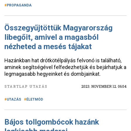
PROPAGANDA
Összegyűjtöttük Magyarország
libegőit, amivel a magasból
nézheted a mesés tájakat
Hazánkban hat drótkötélpályás felvonó is található,
aminek segítségével felfedezhetjük és bejárhatjuk a
legmagasabb hegyeinket és dombjainkat.
STARTLAP UTAZÁS
2023. NOVEMBER 12. 06:04
UTAZÁS
ÉLETMÓD
Bájos tollgombócok hazánk