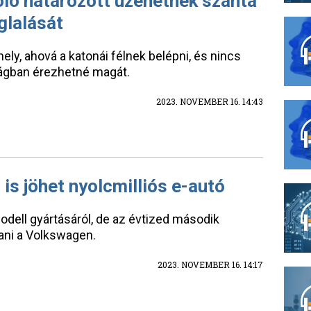
óló határozott üzenetnek szánta
glalását
hely, ahová a katonái félnek belépni, és nincs
ságban érezhetné magát.
2023. NOVEMBER 16. 14:43
 is jöhet nyolcmilliós e-autó
dell gyártásáról, de az évtized második
tani a Volkswagen.
2023. NOVEMBER 16. 14:17