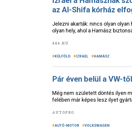
Izrael a Hamásznak sz
az Al-Shifa kórház elfo
Jelezni akarták: nincs olyan olyan 
olyan hely, ahol a Hamász bizton
444.HU
KÜLFÖLD
IZRAEL
HAMÁSZ
Pár éven belül a VW-től
Még nem született döntés ilyen mo
felében már képes lesz ilyet gyár
AUTOPRO
AUTÓ-MOTOR
VOLKSWAGEN