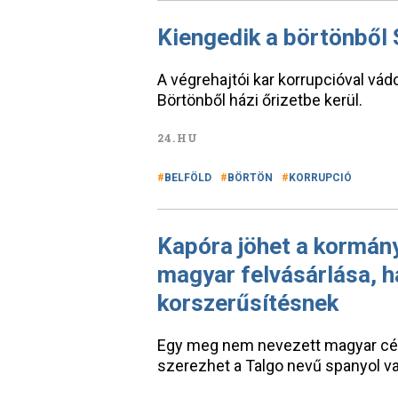
Kiengedik a börtönből
A végrehajtói kar korrupcióval vádo
Börtönből házi őrizetbe kerül.
24.HU
BELFÖLD
BÖRTÖN
KORRUPCIÓ
Kapóra jöhet a kormán
magyar felvásárlása, ha
korszerűsítésnek
Egy meg nem nevezett magyar cé
szerezhet a Talgo nevű spanyol v