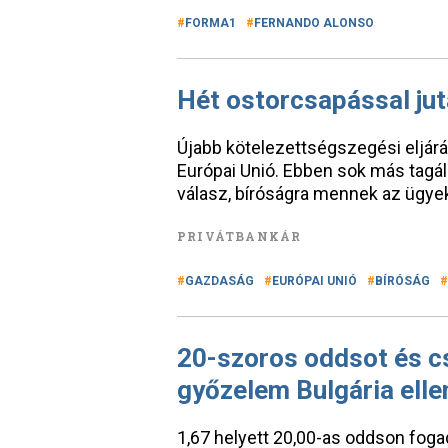
FORMA1
FERNANDO ALONSO
Hét ostorcsapással ju
Újabb kötelezettségszegési eljár
Európai Unió. Ebben sok más tagáll
válasz, bíróságra mennek az ügye
PRIVÁTBANKÁR
GAZDASÁG
EURÓPAI UNIÓ
BÍRÓSÁG
20-szoros oddsot és c
győzelem Bulgária elle
1,67 helyett 20,00-as oddson foga