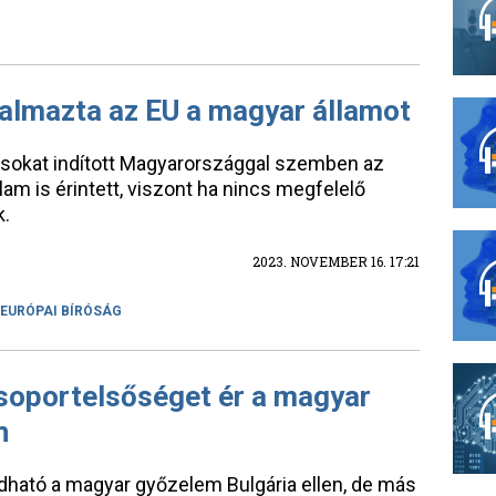
talmazta az EU a magyar államot
ásokat indított Magyarországgal szemben az
am is érintett, viszont ha nincs megfelelő
k.
2023. NOVEMBER 16. 17:21
EURÓPAI BÍRÓSÁG
soportelsőséget ér a magyar
n
dható a magyar győzelem Bulgária ellen, de más