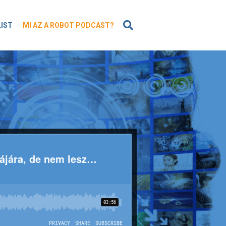
KERESÉS
LIST
MI AZ A ROBOT PODCAST?