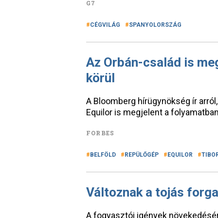
G7
CÉGVILÁG
SPANYOLORSZÁG
Az Orbán-család is meg
körül
A Bloomberg hírügynökség ír arról
Equilor is megjelent a folyamatba
FORBES
BELFÖLD
REPÜLŐGÉP
EQUILOR
TIBO
Változnak a tojás forg
A fogyasztói igények növekedésére