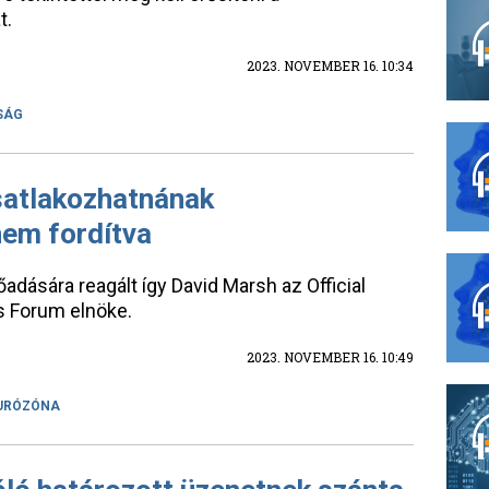
t.
2023. NOVEMBER 16. 10:34
SÁG
satlakozhatnának
em fordítva
adására reagált így David Marsh az Official
ns Forum elnöke.
2023. NOVEMBER 16. 10:49
URÓZÓNA