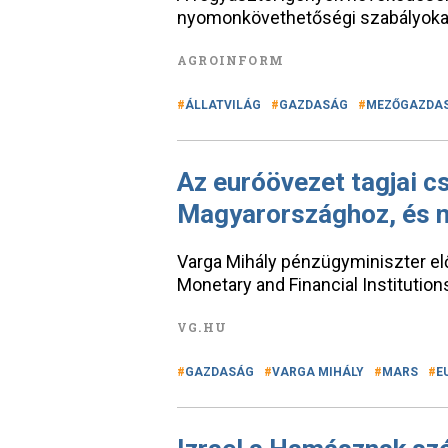
nyomonkövethetőségi szabályoka
AGROINFORM
ÁLLATVILÁG
GAZDASÁG
MEZŐGAZDA
Az euróövezet tagjai c
Magyarországhoz, és n
Varga Mihály pénzügyminiszter elő
Monetary and Financial Institutio
VG.HU
GAZDASÁG
VARGA MIHÁLY
MARS
E