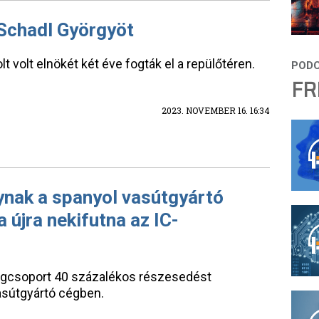
 Schadl Györgyöt
lt volt elnökét két éve fogták el a repülőtéren.
FR
2023. NOVEMBER 16. 16:34
ynak a spanyol vasútgyártó
 újra nekifutna az IC-
gcsoport 40 százalékos részesedést
asútgyártó cégben.