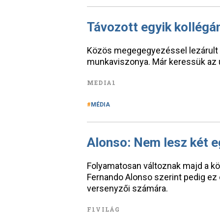
Távozott egyik kollégán
Közös megegegyezéssel lezárult T
munkaviszonya. Már keressük az u
MEDIA1
MÉDIA
Alonso: Nem lesz két 
Folyamatosan változnak majd a kö
Fernando Alonso szerint pedig ez ó
versenyzői számára.
F1VILÁG