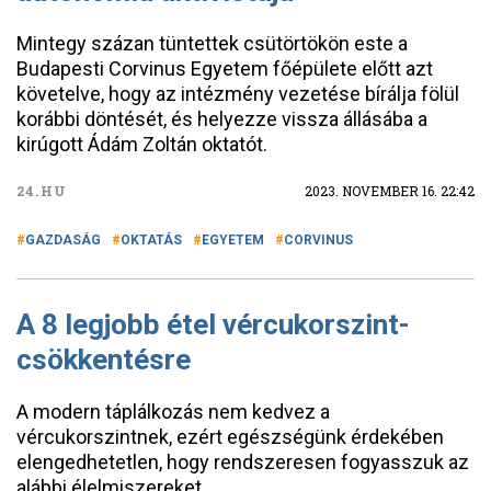
Mintegy százan tüntettek csütörtökön este a
Budapesti Corvinus Egyetem főépülete előtt azt
követelve, hogy az intézmény vezetése bírálja fölül
korábbi döntését, és helyezze vissza állásába a
kirúgott Ádám Zoltán oktatót.
24.HU
2023. NOVEMBER 16. 22:42
GAZDASÁG
OKTATÁS
EGYETEM
CORVINUS
A 8 legjobb étel vércukorszint-
csökkentésre
A modern táplálkozás nem kedvez a
vércukorszintnek, ezért egészségünk érdekében
elengedhetetlen, hogy rendszeresen fogyasszuk az
alábbi élelmiszereket.