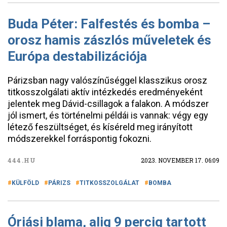
Buda Péter: Falfestés és bomba –
orosz hamis zászlós műveletek és
Európa destabilizációja
Párizsban nagy valószínűséggel klasszikus orosz
titkosszolgálati aktív intézkedés eredményeként
jelentek meg Dávid-csillagok a falakon. A módszer
jól ismert, és történelmi példái is vannak: végy egy
létező feszültséget, és kíséreld meg irányított
módszerekkel forráspontig fokozni.
444.HU
2023. NOVEMBER 17. 06:09
KÜLFÖLD
PÁRIZS
TITKOSSZOLGÁLAT
BOMBA
Óriási blama, alig 9 percig tartott