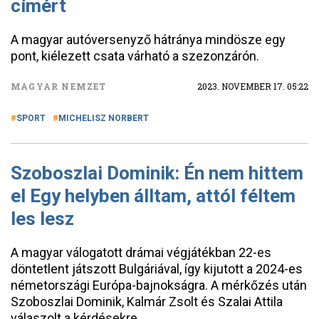
címért
A magyar autóversenyző hátránya mindösze egy
pont, kiélezett csata várható a szezonzárón.
MAGYAR NEMZET
2023. NOVEMBER 17. 05:22
SPORT
MICHELISZ NORBERT
Szoboszlai Dominik: Én nem hittem
el Egy helyben álltam, attól féltem
les lesz
A magyar válogatott drámai végjátékban 22-es
döntetlent játszott Bulgáriával, így kijutott a 2024-es
németországi Európa-bajnokságra. A mérkőzés után
Szoboszlai Dominik, Kalmár Zsolt és Szalai Attila
válaszolt a kérdésekre.