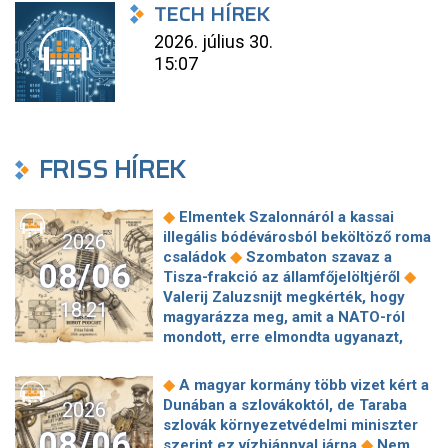
TECH HÍREK
2026. július 30.
15:07
FRISS HÍREK
◆
Elmentek Szalonnáról a kassai
illegális bódévárosból beköltöző roma
2026
◆
családok
Szombaton szavaz a
08/06
◆
Tisza-frakció az államfőjelöltjéről
Valerij Zaluzsnijt megkérték, hogy
18:21
magyarázza meg, amit a NATO-ról
mondott, erre elmondta ugyanazt,
◆
csak még erősebben
800 millióért
kötött szerződéseket a HM cége a
◆
A magyar kormány több vizet kért a
Lounge Eventtel, a miniszter
Dunában a szlovákoktól, de Taraba
2026
◆
feljelentést tett
Orbán Anita
szlovák környezetvédelmi miniszter
08/06
megkérte a szlovák kormányt, hogy
◆
szerint ez vízhiánnyal járna
Nem