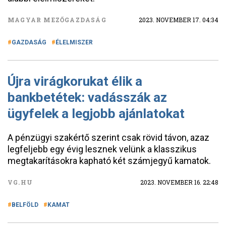
MAGYAR MEZŐGAZDASÁG
2023. NOVEMBER 17. 04:34
GAZDASÁG
ÉLELMISZER
Újra virágkorukat élik a
bankbetétek: vadásszák az
ügyfelek a legjobb ajánlatokat
A pénzügyi szakértő szerint csak rövid távon, azaz
legfeljebb egy évig lesznek velünk a klasszikus
megtakarításokra kapható két számjegyű kamatok.
VG.HU
2023. NOVEMBER 16. 22:48
BELFÖLD
KAMAT