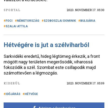
SPORTAL
2023. NOVEMBER 17. 05:30
FOCI
NÉMETORSZÁG
SZOBOSZLAI DOMINIK
BULGÁRIA
SZALAI ATTILA
Hétvégére is jut a szélviharból
Sarkvidéki eredetű, hideg légtömeg érkezik, a front
mögött nagy területen megerősödik, viharossá
fokozódik a szél. Szombat este csillapodik majd
számottevően a légmozgás.
KIDERÜL
2023. NOVEMBER 17. 05:09
IDŐJÁRÁS
HÉTVÉGE