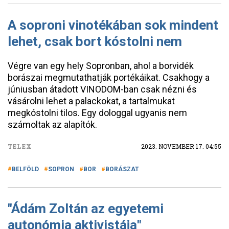
A soproni vinotékában sok mindent
lehet, csak bort kóstolni nem
Végre van egy hely Sopronban, ahol a borvidék
borászai megmutathatják portékáikat. Csakhogy a
júniusban átadott VINODOM-ban csak nézni és
vásárolni lehet a palackokat, a tartalmukat
megkóstolni tilos. Egy dologgal ugyanis nem
számoltak az alapítók.
TELEX
2023. NOVEMBER 17. 04:55
BELFÖLD
SOPRON
BOR
BORÁSZAT
"Ádám Zoltán az egyetemi
autonómia aktivistája"