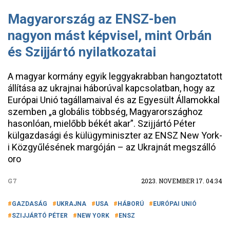
Magyarország az ENSZ-ben
nagyon mást képvisel, mint Orbán
és Szijjártó nyilatkozatai
A magyar kormány egyik leggyakrabban hangoztatott
állítása az ukrajnai háborúval kapcsolatban, hogy az
Európai Unió tagállamaival és az Egyesült Államokkal
szemben „a globális többség, Magyarországhoz
hasonlóan, mielőbb békét akar”. Szijjártó Péter
külgazdasági és külügyminiszter az ENSZ New York-
i Közgyűlésének margóján – az Ukrajnát megszálló
oro
G7
2023. NOVEMBER 17. 04:34
GAZDASÁG
UKRAJNA
USA
HÁBORÚ
EURÓPAI UNIÓ
SZIJJÁRTÓ PÉTER
NEW YORK
ENSZ