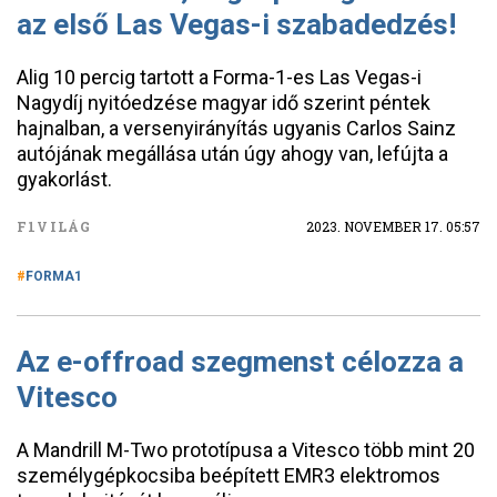
az első Las Vegas-i szabadedzés!
Alig 10 percig tartott a Forma-1-es Las Vegas-i
Nagydíj nyitóedzése magyar idő szerint péntek
hajnalban, a versenyirányítás ugyanis Carlos Sainz
autójának megállása után úgy ahogy van, lefújta a
gyakorlást.
F1VILÁG
2023. NOVEMBER 17. 05:57
FORMA1
Az e-offroad szegmenst célozza a
Vitesco
A Mandrill M-Two prototípusa a Vitesco több mint 20
személygépkocsiba beépített EMR3 elektromos