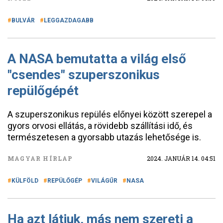
BULVÁR
LEGGAZDAGABB
A NASA bemutatta a világ első
"csendes" szuperszonikus
repülőgépét
A szuperszonikus repülés előnyei között szerepel a
gyors orvosi ellátás, a rövidebb szállítási idő, és
természetesen a gyorsabb utazás lehetősége is.
MAGYAR HÍRLAP
2024. JANUÁR 14. 04:51
KÜLFÖLD
REPÜLŐGÉP
VILÁGŰR
NASA
Ha azt látjuk, más nem szereti a