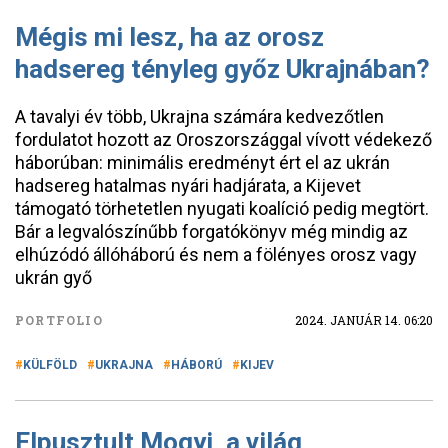
Mégis mi lesz, ha az orosz
hadsereg tényleg győz Ukrajnában?
A tavalyi év több, Ukrajna számára kedvezőtlen
fordulatot hozott az Oroszországgal vívott védekező
háborúban: minimális eredményt ért el az ukrán
hadsereg hatalmas nyári hadjárata, a Kijevet
támogató törhetetlen nyugati koalíció pedig megtört.
Bár a legvalószínűbb forgatókönyv még mindig az
elhúzódó állóháború és nem a fölényes orosz vagy
ukrán győ
PORTFOLIO
2024. JANUÁR 14. 06:20
KÜLFÖLD
UKRAJNA
HÁBORÚ
KIJEV
Elpusztult Mogyi, a világ