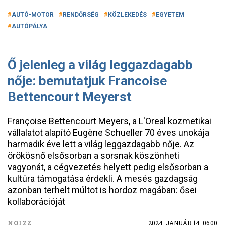
AUTÓ-MOTOR
RENDŐRSÉG
KÖZLEKEDÉS
EGYETEM
AUTÓPÁLYA
Ő jelenleg a világ leggazdagabb
nője: bemutatjuk Francoise
Bettencourt Meyerst
Françoise Bettencourt Meyers, a L'Oreal kozmetikai
vállalatot alapító Eugène Schueller 70 éves unokája
harmadik éve lett a világ leggazdagabb nője. Az
örökösnő elsősorban a sorsnak köszönheti
vagyonát, a cégvezetés helyett pedig elsősorban a
kultúra támogatása érdekli. A mesés gazdagság
azonban terhelt múltot is hordoz magában: ősei
kollaborációját
NOIZZ
2024. JANUÁR 14. 06:00