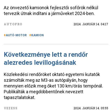
Az önvezető kamionok fejlesztői sofőrök nélkül
tervezik útnak indítani a járműveket 2024-ben.
AUTOPRO
2024. JANUÁR 14. 04:17
AUTÓ-MOTOR
KAMION
Következménye lett a rendőr
alezredes levillogásának
Közlekedési rendőröket oktató egyetemi kutatók
számolták meg az M3-as autópályán, hogy
mennyien előzik meg őket 130 km/órás tempónál.
Publikálták a megdöbbentőnek nevezett
tapasztalatokat.
VEZESS
2024. JANUÁR 14. 05:55