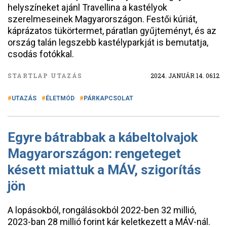
helyszíneket ajánl Travellina a kastélyok
szerelmeseinek Magyarországon. Festői kúriát,
káprázatos tükörtermet, páratlan gyűjteményt, és az
ország talán legszebb kastélyparkját is bemutatja,
csodás fotókkal.
STARTLAP UTAZÁS
2024. JANUÁR 14. 06:12
UTAZÁS
ÉLETMÓD
PÁRKAPCSOLAT
Egyre bátrabbak a kábeltolvajok
Magyarországon: rengeteget
késett miattuk a MÁV, szigorítás
jön
A lopásokból, rongálásokból 2022-ben 32 millió,
2023-ban 28 millió forint kár keletkezett a MÁV-nál.