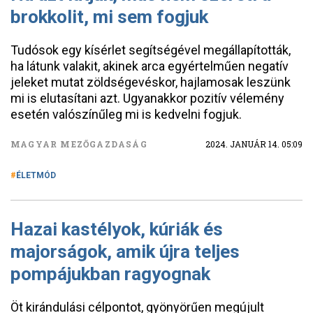
brokkolit, mi sem fogjuk
Tudósok egy kísérlet segítségével megállapították,
ha látunk valakit, akinek arca egyértelműen negatív
jeleket mutat zöldségevéskor, hajlamosak leszünk
mi is elutasítani azt. Ugyanakkor pozitív vélemény
esetén valószínűleg mi is kedvelni fogjuk.
MAGYAR MEZŐGAZDASÁG
2024. JANUÁR 14. 05:09
ÉLETMÓD
Hazai kastélyok, kúriák és
majorságok, amik újra teljes
pompájukban ragyognak
Öt kirándulási célpontot, gyönyörűen megújult