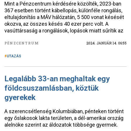
Mint a Pénzcentrum kérdésére közölték, 2023-ban
367 esetben történt kábellopás, különféle rongálás,
eltulajdonítás a MÁV hálózatán, 5 500 vonat késését
okozva, az összes késés 40 ezer perc volt. A
vasúttársaság a rongálások, lopások miatt sűrítik az
PÉNZCENTRUM
2024. JANUÁR 14. 06:55
UTAZÁS
Legalább 33-an meghaltak egy
földcsuszamlásban, köztük
gyerekek
A szerencsétlenség Kolumbiában, pénteken történt
egy őslakosok lakta területen, a dél-amerikai ország
alelnöke szerint az áldozatok többsége gyermek.