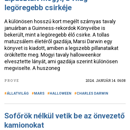
legöregebb csirkéje
A különösen hosszú kort megélt szárnyas tavaly
januárban a Guinness-rekordok Könyvébe is
bekerült, mint a legöregebb élő csirke. A tollas
matuzsálem életéről gazdája, Marsi Darwin egy
könyvet is kiadott, amiben a legszebb pillanataikat
örökítette meg. Mogyi tavaly halloweenkor
elvesztette lányát, ami gazdája szerint különösen
megviselte. A huszoneg
PROVE
2024. JANUÁR 14. 06:08
ÁLLATVILÁG
MARS
HALLOWEEN
CHARLES DARWIN
Sofőrök nélkül vetik be az önvezető
kamionokat