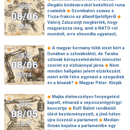
illegális bódévárosból beköltöző roma
2026
◆
családok
Szombaton szavaz a
08/06
◆
Tisza-frakció az államfőjelöltjéről
Valerij Zaluzsnijt megkérték, hogy
18:21
magyarázza meg, amit a NATO-ról
mondott, erre elmondta ugyanazt,
◆
csak még erősebben
800 millióért
kötött szerződéseket a HM cége a
◆
A magyar kormány több vizet kért a
Lounge Eventtel, a miniszter
Dunában a szlovákoktól, de Taraba
2026
◆
feljelentést tett
Orbán Anita
szlovák környezetvédelmi miniszter
08/06
megkérte a szlovák kormányt, hogy
◆
szerint ez vízhiánnyal járna
Nem
◆
segítse a magyar vízellátást
Forró
minden hallgatás jelent elzárkózást:
06:14
augusztus: gátja lehet az uniós
miért értik félre egymást a szegediek
források hazahozatalának az
◆
és a kínaiak?
Magyar Péter: Kiírják
◆
Alkotmánybíróság?
Török Gábor: Ez
az első szélerőművi pályázatokat, a
◆
Magyar Péter vizsgahete
projektekben magyar állami
◆
Majka életveszélyes fenyegetést
Meglepetés az albérletpiacon, nincs
◆
tulajdonrészt fognak előírni
Orbán
kapott, elmarad a sepsiszentgyörgyi
2026
◆
roham
Hirtelen titkolózni kezdett a
Gáspár hatszor repült honvédségi
◆
koncertje
Ruff Bálint rendkívüli
◆
Tisza a kegyelmi ügyekről
08/05
◆
gépen Csádba és Nigerbe
Ismert
ülést kezdeményezett, a jövő héten
Egyszerre két köztársasági elnöke is
magyar utazási iroda ment csődbe,
◆
újra összeül a parlament
Medián:
◆
lehet Magyarországnak jövő hétre
18:27
bolgár biztosítóval hadakozhatnak az
Simán bejutna a parlamentbe egy
Előnyben a Fradi a Górnik Zabrze
◆
utasok
Amerikai rakétákat is