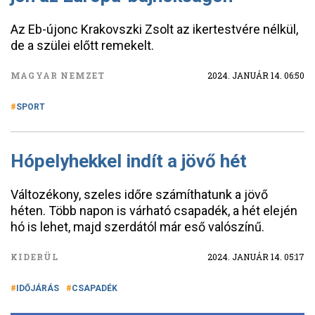
Az Eb-újonc Krakovszki Zsolt az ikertestvére nélkül,
de a szülei előtt remekelt.
MAGYAR NEMZET
2024. JANUÁR 14. 06:50
SPORT
Hópelyhekkel indít a jövő hét
Változékony, szeles időre számíthatunk a jövő
héten. Több napon is várható csapadék, a hét elején
hó is lehet, majd szerdától már eső valószínű.
KIDERÜL
2024. JANUÁR 14. 05:17
IDŐJÁRÁS
CSAPADÉK