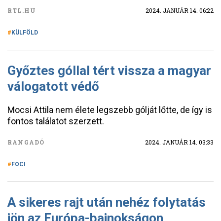
RTL.HU
2024. JANUÁR 14. 06:22
KÜLFÖLD
Győztes góllal tért vissza a magyar
válogatott védő
Mocsi Attila nem élete legszebb gólját lőtte, de így is
fontos találatot szerzett.
RANGADÓ
2024. JANUÁR 14. 03:33
FOCI
A sikeres rajt után nehéz folytatás
jön az Európa-bajnokságon