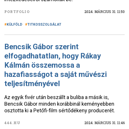
PORTFOLIO
2024. MÁRCIUS 31. 11:50
KÜLFÖLD
TITKOSSZOLGÁLAT
Bencsik Gábor szerint
elfogadhatatlan, hogy Rákay
Kálmán összemossa a
hazafiasságot a saját művészi
teljesítményével
Az egyik fivér után beszállt a buliba a másik is,
Bencsik Gábor minden korábbinál keményebben
osztotta ki a Petőfi-film sértődékeny producerét.
444.HU
2024. MÁRCIUS 31. 11:46