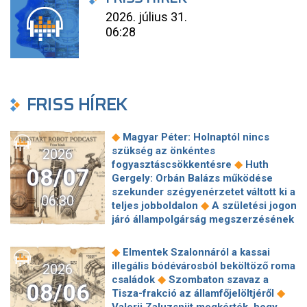
2026. július 31.
06:28
FRISS HÍREK
◆
Magyar Péter: Holnaptól nincs
szükség az önkéntes
2026
◆
fogyasztáscsökkentésre
Huth
08/07
Gergely: Orbán Balázs működése
szekunder szégyenérzetet váltott ki a
06:30
◆
teljes jobboldalon
A születési jogon
járó állampolgárság megszerzésének
korlátozásáról írt alá rendeletet
◆
Donald Trump
„Kevésen múlt a
◆
Elmentek Szalonnáról a kassai
katasztrófa” – szintet léphetett az
illegális bódévárosból beköltöző roma
2026
◆
orosz hibrid hadviselés
Bod Péter
◆
családok
Szombaton szavaz a
08/06
Ákos: Vagyonkezelés közérdekből: mi
◆
Tisza-frakció az államfőjelöltjéről
◆
jön a kekvák után?
Térképen, ahogy