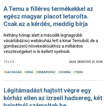
A Temu a filléres termékekkel az
egész magyar piacot letarolta.
Csak az a kérdés, meddig bírja
Néhány hónap alatt a második legnagyobb
vásárlóbázisú webáruház lett a kínai Temuból, de a
gombaszerű növekedésükhöz a milliárdos
veszteségeket is le kellett nyelniük.
TELEX
2024. MÁRCIUS 31. 15:06
GAZDASÁG
KÍNA
WEBÁRUHÁZ
GOMBA
TEMU
Légitámadást hajtott végre egy
kórház ellen az izraeli hadsereg, két
halottról számoltak be