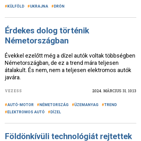
KÜLFÖLD
UKRAJNA
DRÓN
Érdekes dolog történik
Németországban
Évekkel ezelőtt még a dízel autók voltak többségben
Németországban, de ez a trend mára teljesen
átalakult. És nem, nem a teljesen elektromos autók
javára.
VEZESS
2024. MÁRCIUS 31. 10:13
AUTÓ-MOTOR
NÉMETORSZÁG
ÜZEMANYAG
TREND
ELEKTROMOS AUTÓ
DÍZEL
Földönkívüli technológiát rejtettek