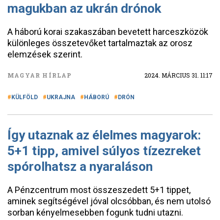
magukban az ukrán drónok
A háború korai szakaszában bevetett harceszközök
különleges összetevőket tartalmaztak az orosz
elemzések szerint.
MAGYAR HÍRLAP
2024. MÁRCIUS 31. 11:17
KÜLFÖLD
UKRAJNA
HÁBORÚ
DRÓN
Így utaznak az élelmes magyarok:
5+1 tipp, amivel súlyos tízezreket
spórolhatsz a nyaraláson
A Pénzcentrum most összeszedett 5+1 tippet,
aminek segítségével jóval olcsóbban, és nem utolsó
sorban kényelmesebben fogunk tudni utazni.