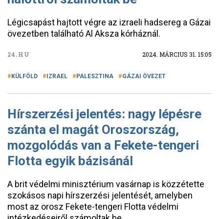
Légicsapást hajtott végre az izraeli hadsereg a Gázai
övezetben található Al Aksza kórháznál.
24.HU
2024. MÁRCIUS 31. 15:05
KÜLFÖLD
IZRAEL
PALESZTINA
GÁZAI ÖVEZET
Hírszerzési jelentés: nagy lépésre
szánta el magát Oroszország,
mozgolódás van a Fekete-tengeri
Flotta egyik bázisánál
A brit védelmi minisztérium vasárnap is közzétette
szokásos napi hírszerzési jelentését, amelyben
most az orosz Fekete-tengeri Flotta védelmi
intézkedéseiről számoltak be.