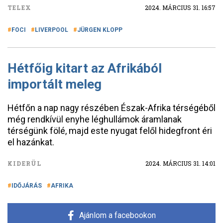
TELEX
2024. MÁRCIUS 31. 16:57
FOCI
LIVERPOOL
JÜRGEN KLOPP
Hétfőig kitart az Afrikából
importált meleg
Hétfőn a nap nagy részében Észak-Afrika térségéből
még rendkívül enyhe léghullámok áramlanak
térségünk fölé, majd este nyugat felől hidegfront éri
el hazánkat.
KIDERÜL
2024. MÁRCIUS 31. 14:01
IDŐJÁRÁS
AFRIKA
Ajánlom a facebookon