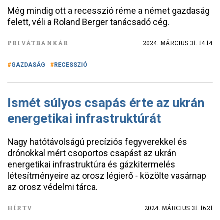
Még mindig ott a recesszió réme a német gazdaság
felett, véli a Roland Berger tanácsadó cég.
PRIVÁTBANKÁR
2024. MÁRCIUS 31. 14:14
GAZDASÁG
RECESSZIÓ
Ismét súlyos csapás érte az ukrán
energetikai infrastruktúrát
Nagy hatótávolságú precíziós fegyverekkel és
drónokkal mért csoportos csapást az ukrán
energetikai infrastruktúra és gázkitermelés
létesítményeire az orosz légierő - közölte vasárnap
az orosz védelmi tárca.
HÍRTV
2024. MÁRCIUS 31. 16:21