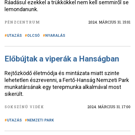
Ráadásul ezekkel a trükkökkel nem kell semmiről se
lemondanunk.
PÉNZCENTRUM
2024. MÁRCIUS 31. 15:01
UTAZÁS
OLCSÓ
NYARALÁS
Előbújtak a viperák a Hanságban
Rejtőzködő életmódja és mintázata miatt szinte
lehetetlen észrevenni, a Fertő-Hanság Nemzeti Park
munkatársának egy terepmunka alkalmával most
sikerült.
SOKSZÍNŰ VIDÉK
2024. MÁRCIUS 31. 17:00
UTAZÁS
NEMZETI PARK