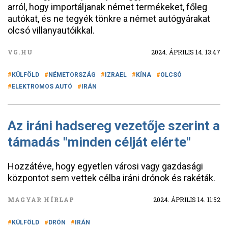
arról, hogy importáljanak német termékeket, főleg
autókat, és ne tegyék tönkre a német autógyárakat
olcsó villanyautóikkal.
VG.HU
2024. ÁPRILIS 14. 13:47
KÜLFÖLD
NÉMETORSZÁG
IZRAEL
KÍNA
OLCSÓ
ELEKTROMOS AUTÓ
IRÁN
Az iráni hadsereg vezetője szerint a
támadás "minden célját elérte"
Hozzátéve, hogy egyetlen városi vagy gazdasági
központot sem vettek célba iráni drónok és rakéták.
MAGYAR HÍRLAP
2024. ÁPRILIS 14. 11:52
KÜLFÖLD
DRÓN
IRÁN