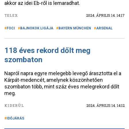
akkor az idei Eb-ről is lemaradhat.
TELEX
2024. ÁPRILIS 14. 14:17
FOCI
BAJNOKOK LIGÁJA
BAYERN MÜNCHEN
ARSENAL
118 éves rekord dőlt meg
szombaton
Napról napra egyre melegebb levegő árasztotta el a
Kárpát-medencét, amelynek köszönhetően
szombaton több, mint száz éves melegrekord dőlt
meg.
KIDERÜL
2024. ÁPRILIS 14. 14:12
IDŐJÁRÁS