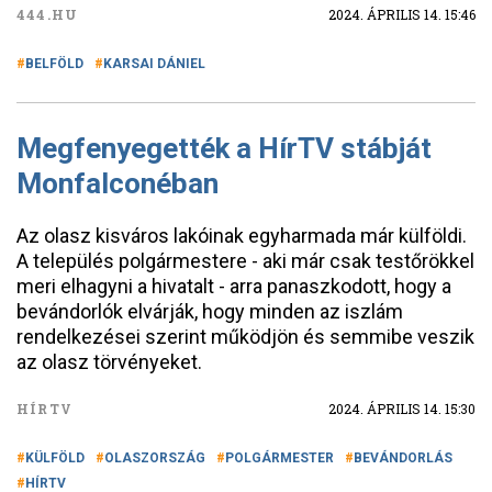
444.HU
2024. ÁPRILIS 14. 15:46
BELFÖLD
KARSAI DÁNIEL
Megfenyegették a HírTV stábját
Monfalconéban
Az olasz kisváros lakóinak egyharmada már külföldi.
A település polgármestere - aki már csak testőrökkel
meri elhagyni a hivatalt - arra panaszkodott, hogy a
bevándorlók elvárják, hogy minden az iszlám
rendelkezései szerint működjön és semmibe veszik
az olasz törvényeket.
HÍRTV
2024. ÁPRILIS 14. 15:30
KÜLFÖLD
OLASZORSZÁG
POLGÁRMESTER
BEVÁNDORLÁS
HÍRTV