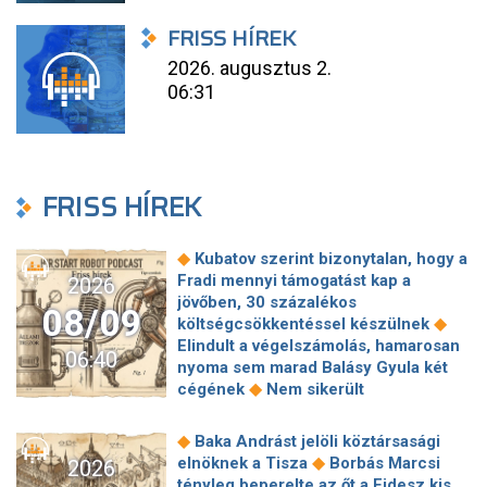
FRISS HÍREK
2026. augusztus 2.
06:31
FRISS HÍREK
◆
Kubatov szerint bizonytalan, hogy a
Fradi mennyi támogatást kap a
2026
jövőben, 30 százalékos
08/09
◆
költségcsökkentéssel készülnek
Elindult a végelszámolás, hamarosan
06:40
nyoma sem marad Balásy Gyula két
◆
cégének
Nem sikerült
megállapodni a köztársasági elnökről,
tojással dobálták meg a
◆
Baka Andrást jelöli köztársasági
◆
miniszterelnököt – Koszovóban
◆
elnöknek a Tisza
Borbás Marcsi
2026
Szépségipar és orvosi turizmus:
tényleg beperelte az őt a Fidesz kis