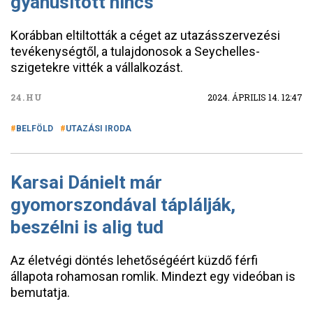
gyanúsított nincs
Korábban eltiltották a céget az utazásszervezési
tevékenységtől, a tulajdonosok a Seychelles-
szigetekre vitték a vállalkozást.
24.HU
2024. ÁPRILIS 14. 12:47
BELFÖLD
UTAZÁSI IRODA
Karsai Dánielt már
gyomorszondával táplálják,
beszélni is alig tud
Az életvégi döntés lehetőségéért küzdő férfi
állapota rohamosan romlik. Mindezt egy videóban is
bemutatja.