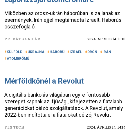
Miközben az orosz-ukrán háborúban is zajlanak az
események, Irán éjjel megtámadta Izraelt. Háborús
összefoglaló.
PRIVÁTBANKÁR
2024. ÁPRILIS 14. 10:01
KÜLFÖLD
UKRAJNA
HÁBORÚ
IZRAEL
DRÓN
IRÁN
ATOMERŐMŰ
Mérföldkőnél a Revolut
A digitális bankolás világában egyre fontosabb
szerepet kapnak az ifjúsági, kifejezetten a fiatalabb
generációkat célzó szolgáltatások. A Revolut, amely
2022-ben indította el a fiatalokat célzó, Revolut
FINTECH
2024. ÁPRILIS 14. 14:14