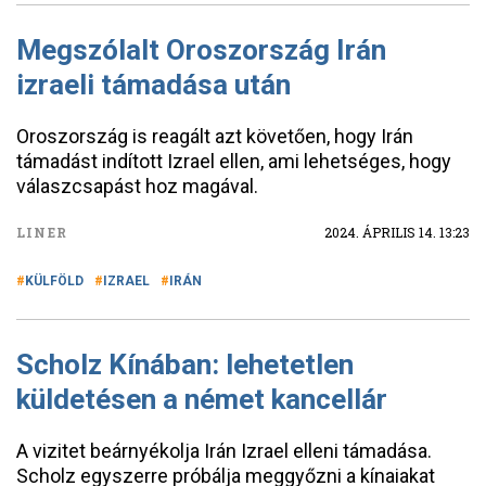
Megszólalt Oroszország Irán
izraeli támadása után
Oroszország is reagált azt követően, hogy Irán
támadást indított Izrael ellen, ami lehetséges, hogy
válaszcsapást hoz magával.
LINER
2024. ÁPRILIS 14. 13:23
KÜLFÖLD
IZRAEL
IRÁN
Scholz Kínában: lehetetlen
küldetésen a német kancellár
A vizitet beárnyékolja Irán Izrael elleni támadása.
Scholz egyszerre próbálja meggyőzni a kínaiakat