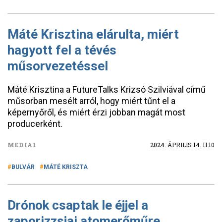
Máté Krisztina elárulta, miért
hagyott fel a tévés
műsorvezetéssel
Máté Krisztina a FutureTalks Krizsó Szilviával című
műsorban mesélt arról, hogy miért tűnt el a
képernyőről, és miért érzi jobban magát most
producerként.
MEDIA1
2024. ÁPRILIS 14. 11:10
BULVÁR
MÁTÉ KRISZTA
Drónok csaptak le éjjel a
zaporizzsjai atomerőműre