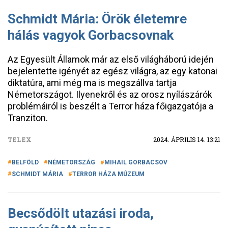
Schmidt Mária: Örök életemre
hálás vagyok Gorbacsovnak
Az Egyesült Államok már az első világháború idején
bejelentette igényét az egész világra, az egy katonai
diktatúra, ami még ma is megszállva tartja
Németországot. Ilyenekről és az orosz nyílászárók
problémáiról is beszélt a Terror háza főigazgatója a
Tranziton.
TELEX
2024. ÁPRILIS 14. 13:21
BELFÖLD
NÉMETORSZÁG
MIHAIL GORBACSOV
SCHMIDT MÁRIA
TERROR HÁZA MÚZEUM
Becsődölt utazási iroda,