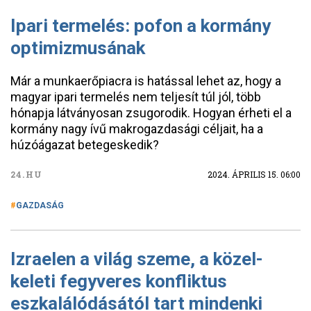
Ipari termelés: pofon a kormány
optimizmusának
Már a munkaerőpiacra is hatással lehet az, hogy a
magyar ipari termelés nem teljesít túl jól, több
hónapja látványosan zsugorodik. Hogyan érheti el a
kormány nagy ívű makrogazdasági céljait, ha a
húzóágazat betegeskedik?
24.HU
2024. ÁPRILIS 15. 06:00
GAZDASÁG
Izraelen a világ szeme, a közel-
keleti fegyveres konfliktus
eszkalálódásától tart mindenki