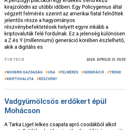
A pénzügyi piacokon egy érdekes trend kezd
kirajzolódni az utóbbi időben. Egy Policygenius által
végzett felmérés szerint az amerikai fiatal felnőttek
jelentős része a hagyományos
részvénybefektetések helyett egyre inkább a
kriptovaluták felé fordulnak. Ez a jelenség különösen
a Z és Y (millenniumi) generáció körében észlelhető,
akik a digitális es
FINTECH
2024. ÁPRILIS 15. 05:05
MODERN GAZDASÁG
USA
FELMÉRÉS
GENERÁCIÓ
TREND
KRIPTOVALUTA
RÉSZVÉNY
Vadgyümölcsös erdőkert épül
Mohácson
A Tarka Liget lelkes csapata apró csodákból alkot