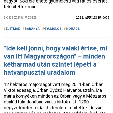
nagyot. Sokféle ehető gyümölcsű vad fát és cserjét
telepítettek már.
SOKSZÍNŰ VIDÉK
2024. ÁPRILIS 15. 06:15
ÉLETMÓD
BARANYA
GYÜMÖLCS
MOHÁCS
"Ide kell jönni, hogy valaki értse, mi
van itt Magyarországon" – minden
kétharmad után szintet lépett a
hatvanpusztai uradalom
12 hektáros majorságot vett meg 2011-ben Orbán
Viktor édesapja, Orbán Győző Hatvanpusztán. Ma
már a környéken minden az Orbán vagy a Mészáros
család tulajdonában van, a birtok alatt 1200
négyzetméter földalatti területet építettek, de van