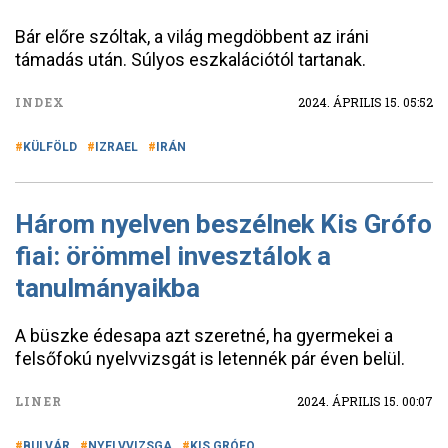
Bár előre szóltak, a világ megdöbbent az iráni
támadás után. Súlyos eszkalációtól tartanak.
INDEX
2024. ÁPRILIS 15. 05:52
KÜLFÖLD
IZRAEL
IRÁN
Három nyelven beszélnek Kis Grófo
fiai: örömmel invesztálok a
tanulmányaikba
A büszke édesapa azt szeretné, ha gyermekei a
felsőfokú nyelvvizsgát is letennék pár éven belül.
LINER
2024. ÁPRILIS 15. 00:07
BULVÁR
NYELVVIZSGA
KIS GRÓFO