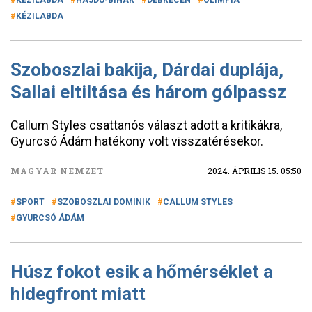
KÉZILABDA
HAJDÚ-BIHAR
DEBRECEN
OLIMPIA
KÉZILABDA
Szoboszlai bakija, Dárdai duplája,
Sallai eltiltása és három gólpassz
Callum Styles csattanós választ adott a kritikákra,
Gyurcsó Ádám hatékony volt visszatérésekor.
MAGYAR NEMZET
2024. ÁPRILIS 15. 05:50
SPORT
SZOBOSZLAI DOMINIK
CALLUM STYLES
GYURCSÓ ÁDÁM
Húsz fokot esik a hőmérséklet a
hidegfront miatt