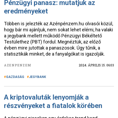
Pénzügyi panasz: mutatjuk az
eredményeket
Többen is jelezték az Azénpénzem.hu olvasói közül,
hogy bár mi ajánljuk, nem sokat lehet elérni, ha valaki
a jegybank mellett működő Pénzügyi Békéltető
Testülethez (PBT) fordul. Megnéztük, az előző
évben mire jutottak a panaszosok. Úgy tűnik, a
statisztikák minket, de a fanyalgókat is igazolják.
AZENPENZEM
2024. ÁPRILIS 15. 06:03
GAZDASÁG
JEGYBANK
A kriptovaluták lenyomják a
részvényeket a fiatalok körében