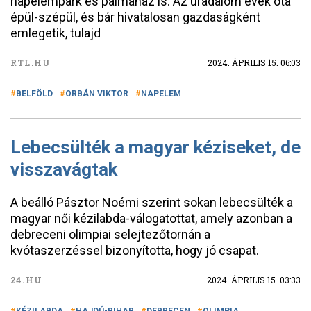
napelempark és pálmaház is. Az uradalom évek óta
épül-szépül, és bár hivatalosan gazdaságként
emlegetik, tulajd
RTL.HU
2024. ÁPRILIS 15. 06:03
BELFÖLD
ORBÁN VIKTOR
NAPELEM
Lebecsülték a magyar kéziseket, de
visszavágtak
A beálló Pásztor Noémi szerint sokan lebecsülték a
magyar női kézilabda-válogatottat, amely azonban a
debreceni olimpiai selejtezőtornán a
kvótaszerzéssel bizonyította, hogy jó csapat.
24.HU
2024. ÁPRILIS 15. 03:33