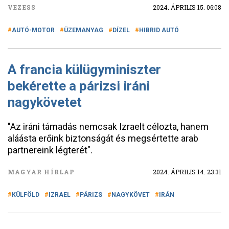
VEZESS
2024. ÁPRILIS 15. 06:08
AUTÓ-MOTOR
ÜZEMANYAG
DÍZEL
HIBRID AUTÓ
A francia külügyminiszter
bekérette a párizsi iráni
nagykövetet
"Az iráni támadás nemcsak Izraelt célozta, hanem
aláásta erőink biztonságát és megsértette arab
partnereink légterét".
MAGYAR HÍRLAP
2024. ÁPRILIS 14. 23:31
KÜLFÖLD
IZRAEL
PÁRIZS
NAGYKÖVET
IRÁN