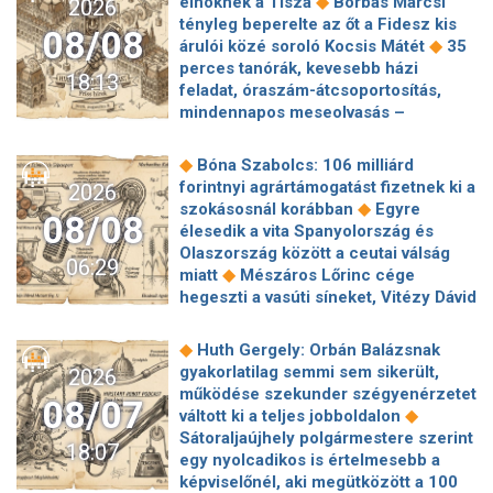
◆
elnöknek a Tisza
Borbás Marcsi
2026
tényleg beperelte az őt a Fidesz kis
08/08
◆
árulói közé soroló Kocsis Mátét
35
perces tanórák, kevesebb házi
18:13
feladat, óraszám-átcsoportosítás,
mindennapos meseolvasás –
elkészült a minisztérium alsó
◆
tagozatos javaslatcsomagja
◆
Bóna Szabolcs: 106 milliárd
Lemond és az egyetemről is távozik
forintnyi agrártámogatást fizetnek ki a
2026
az Ádám Zoltánt kirúgó corvinusos
◆
szokásosnál korábban
Egyre
08/08
◆
rektorhelyettes
élesedik a vita Spanyolország és
Katasztrófavédelem: Ez már nekünk is
Olaszország között a ceutai válság
06:29
◆
sok! És sajnos nem látjuk a végét
◆
miatt
Mészáros Lőrinc cége
Nem fizeti vissza a vételárat a zuglói
hegeszti a vasúti síneket, Vitézy Dávid
kormányzati negyed
◆
elmagyarázta, miért
Jogi lépéseket
◆
ingatlanfejlesztője
Beért Trump
tesz a Bosnyák téri irodakomplexum
◆
Huth Gergely: Orbán Balázsnak
szélerőmű-gyűlölete: egymilliárd
beruházója, ha az állam felmondja a
gyakorlatilag semmi sem sikerült,
2026
dollárt fizetnek egy német cégnek,
◆
szerződésüket
Megérkezett
működése szekunder szégyenérzetet
◆
hogy leállítsa az amerikai projektjeit
08/07
Magyar Péter bejelentése: így költik
◆
váltott ki a teljes jobboldalon
Dinnyedráma: hiába finom csemege,
el a 6 ezer milliárd forintnyi uniós
Sátoraljaújhely polgármestere szerint
◆
bedőlt a piac
Hogy is volt, amikor
18:07
◆
pénzt
Megbénult az ivóvíztárolók
egy nyolcadikos is értelmesebb a
Baka Andrást jogellenesen mozdította
töltése Ózdon – de máshol is komoly
képviselőnél, aki megütközött a 100
◆
el a Fidesz?
Új remény a