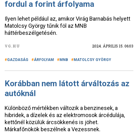
fordul a forint árfolyama
Ilyen lehet például az, amikor Virág Barnabás helyett
Matolcsy György tűnik föl az MNB
háttérbeszélgetésén.
VG.HU
2024. ÁPRILIS 15. 06:03
GAZDASÁG
ÁRFOLYAM
MNB
MATOLCSY GYÖRGY
Korábban nem látott árváltozás az
autóknál
Különböző mértékben változik a benzinesek, a
hibridek, a dízelek és az elektromosok árcédulája,
kettőnél közülük árcsökkenés is jöhet.
Márkafőnökök beszélnek a Vezessnek.