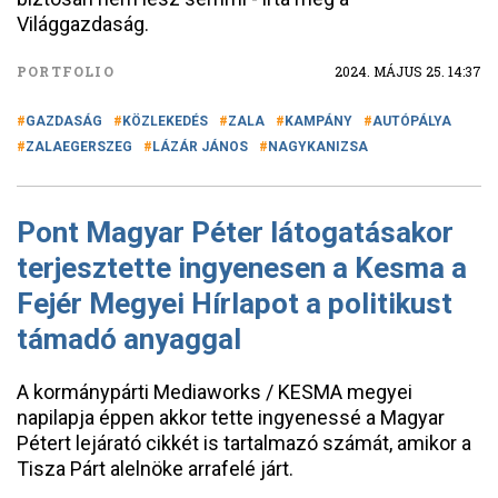
Világgazdaság.
PORTFOLIO
2024. MÁJUS 25. 14:37
GAZDASÁG
KÖZLEKEDÉS
ZALA
KAMPÁNY
AUTÓPÁLYA
ZALAEGERSZEG
LÁZÁR JÁNOS
NAGYKANIZSA
Pont Magyar Péter látogatásakor
terjesztette ingyenesen a Kesma a
Fejér Megyei Hírlapot a politikust
támadó anyaggal
A kormánypárti Mediaworks / KESMA megyei
napilapja éppen akkor tette ingyenessé a Magyar
Pétert lejárató cikkét is tartalmazó számát, amikor a
Tisza Párt alelnöke arrafelé járt.