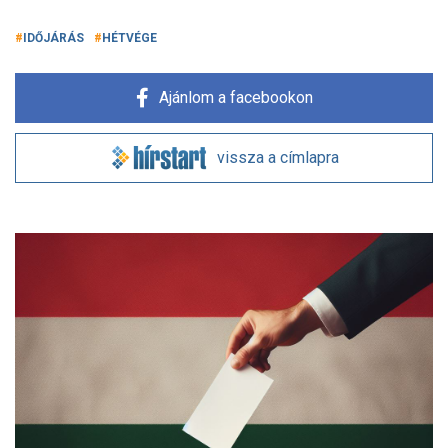
IDŐJÁRÁS
HÉTVÉGE
Ajánlom a facebookon
vissza a címlapra