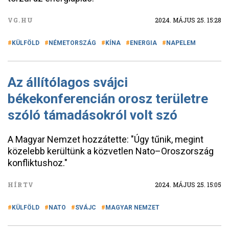
VG.HU
2024. MÁJUS 25. 15:28
KÜLFÖLD
NÉMETORSZÁG
KÍNA
ENERGIA
NAPELEM
Az állítólagos svájci
békekonferencián orosz területre
szóló támadásokról volt szó
A Magyar Nemzet hozzátette: "Úgy tűnik, megint
közelebb kerültünk a közvetlen Nato–Oroszország
konfliktushoz."
HÍRTV
2024. MÁJUS 25. 15:05
KÜLFÖLD
NATO
SVÁJC
MAGYAR NEMZET