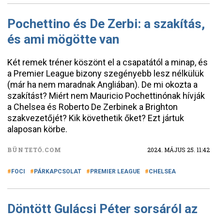
Pochettino és De Zerbi: a szakítás,
és ami mögötte van
Két remek tréner köszönt el a csapatától a minap, és
a Premier League bizony szegényebb lesz nélkülük
(már ha nem maradnak Angliában). De mi okozta a
szakítást? Miért nem Mauricio Pochettinónak hívják
a Chelsea és Roberto De Zerbinek a Brighton
szakvezetőjét? Kik követhetik őket? Ezt jártuk
alaposan körbe.
BÜNTETŐ.COM
2024. MÁJUS 25. 11:42
FOCI
PÁRKAPCSOLAT
PREMIER LEAGUE
CHELSEA
Döntött Gulácsi Péter sorsáról az