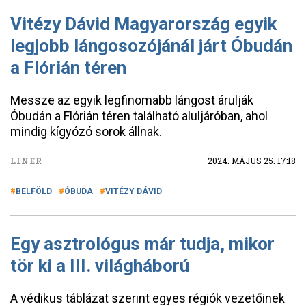
Vitézy Dávid Magyarország egyik
legjobb lángosozójánál járt Óbudán
a Flórián téren
Messze az egyik legfinomabb lángost árulják
Óbudán a Flórián téren található aluljáróban, ahol
mindig kígyózó sorok állnak.
LINER
2024. MÁJUS 25. 17:18
BELFÖLD
ÓBUDA
VITÉZY DÁVID
Egy asztrológus már tudja, mikor
tör ki a III. világháború
A védikus táblázat szerint egyes régiók vezetőinek