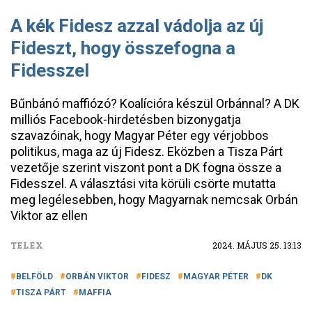
A kék Fidesz azzal vádolja az új
Fideszt, hogy összefogna a
Fidesszel
Bűnbánó maffiózó? Koalícióra készül Orbánnal? A DK
milliós Facebook-hirdetésben bizonygatja
szavazóinak, hogy Magyar Péter egy vérjobbos
politikus, maga az új Fidesz. Eközben a Tisza Párt
vezetője szerint viszont pont a DK fogna össze a
Fidesszel. A választási vita körüli csörte mutatta
meg legélesebben, hogy Magyarnak nemcsak Orbán
Viktor az ellen
TELEX
2024. MÁJUS 25. 13:13
BELFÖLD
ORBÁN VIKTOR
FIDESZ
MAGYAR PÉTER
DK
TISZA PÁRT
MAFFIA