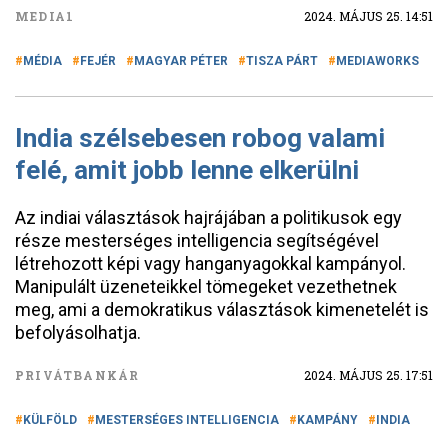
MEDIA1
2024. MÁJUS 25. 14:51
MÉDIA
FEJÉR
MAGYAR PÉTER
TISZA PÁRT
MEDIAWORKS
India szélsebesen robog valami
felé, amit jobb lenne elkerülni
Az indiai választások hajrájában a politikusok egy
része mesterséges intelligencia segítségével
létrehozott képi vagy hanganyagokkal kampányol.
Manipulált üzeneteikkel tömegeket vezethetnek
meg, ami a demokratikus választások kimenetelét is
befolyásolhatja.
PRIVÁTBANKÁR
2024. MÁJUS 25. 17:51
KÜLFÖLD
MESTERSÉGES INTELLIGENCIA
KAMPÁNY
INDIA