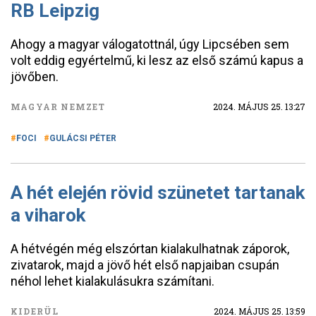
RB Leipzig
Ahogy a magyar válogatottnál, úgy Lipcsében sem
volt eddig egyértelmű, ki lesz az első számú kapus a
jövőben.
MAGYAR NEMZET
2024. MÁJUS 25. 13:27
FOCI
GULÁCSI PÉTER
A hét elején rövid szünetet tartanak
a viharok
A hétvégén még elszórtan kialakulhatnak záporok,
zivatarok, majd a jövő hét első napjaiban csupán
néhol lehet kialakulásukra számítani.
KIDERÜL
2024. MÁJUS 25. 13:59