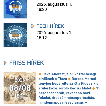
2026. augusztus 1.
18:20
TECH HÍREK
2026. augusztus 1.
15:12
FRISS HÍREK
◆
Baka Andrást jelöli köztársasági
◆
elnöknek a Tisza
Borbás Marcsi
2026
tényleg beperelte az őt a Fidesz kis
08/08
◆
árulói közé soroló Kocsis Mátét
35
perces tanórák, kevesebb házi
18:13
feladat, óraszám-átcsoportosítás,
mindennapos meseolvasás –