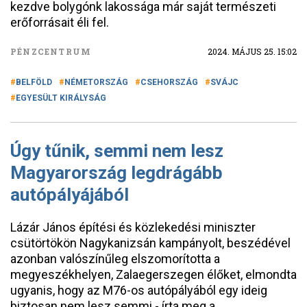
kezdve bolygónk lakossága már saját természeti
erőforrásait éli fel.
PÉNZCENTRUM
2024. MÁJUS 25. 15:02
BELFÖLD
NÉMETORSZÁG
CSEHORSZÁG
SVÁJC
EGYESÜLT KIRÁLYSÁG
Úgy tűnik, semmi nem lesz
Magyarország legdrágább
autópályájából
Lázár János építési és közlekedési miniszter
csütörtökön Nagykanizsán kampányolt, beszédével
azonban valószínűleg elszomorította a
megyeszékhelyen, Zalaegerszegen élőket, elmondta
ugyanis, hogy az M76-os autópályából egy ideig
biztosan nem lesz semmi - írta meg a