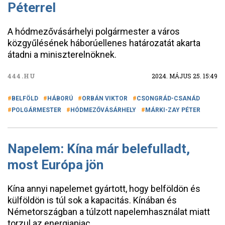
Péterrel
A hódmezővásárhelyi polgármester a város
közgyűlésének háborúellenes határozatát akarta
átadni a miniszterelnöknek.
444.HU
2024. MÁJUS 25. 15:49
BELFÖLD
HÁBORÚ
ORBÁN VIKTOR
CSONGRÁD-CSANÁD
POLGÁRMESTER
HÓDMEZŐVÁSÁRHELY
MÁRKI-ZAY PÉTER
Napelem: Kína már belefulladt,
most Európa jön
Kína annyi napelemet gyártott, hogy belföldön és
külföldön is túl sok a kapacitás. Kínában és
Németországban a túlzott napelemhasználat miatt
torzul az energiapiac.