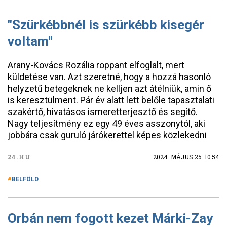
"Szürkébbnél is szürkébb kisegér
voltam"
Arany-Kovács Rozália roppant elfoglalt, mert
küldetése van. Azt szeretné, hogy a hozzá hasonló
helyzetű betegeknek ne kelljen azt átélniük, amin ő
is keresztülment. Pár év alatt lett belőle tapasztalati
szakértő, hivatásos ismeretterjesztő és segítő.
Nagy teljesítmény ez egy 49 éves asszonytól, aki
jobbára csak guruló járókerettel képes közlekedni
24.HU
2024. MÁJUS 25. 10:54
BELFÖLD
Orbán nem fogott kezet Márki-Zay