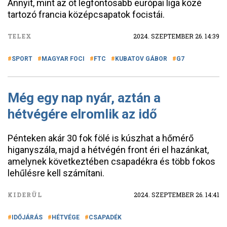
Annyit, mint az öt legfontosabb európai liga közé
tartozó francia középcsapatok focistái.
TELEX
2024. SZEPTEMBER 26. 14:39
SPORT
MAGYAR FOCI
FTC
KUBATOV GÁBOR
G7
Még egy nap nyár, aztán a
hétvégére elromlik az idő
Pénteken akár 30 fok fölé is kúszhat a hőmérő
higanyszála, majd a hétvégén front éri el hazánkat,
amelynek következtében csapadékra és több fokos
lehűlésre kell számítani.
KIDERÜL
2024. SZEPTEMBER 26. 14:41
IDŐJÁRÁS
HÉTVÉGE
CSAPADÉK