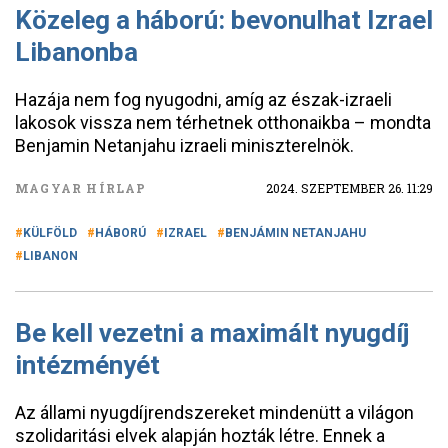
Közeleg a háború: bevonulhat Izrael
Libanonba
Hazája nem fog nyugodni, amíg az észak-izraeli
lakosok vissza nem térhetnek otthonaikba – mondta
Benjamin Netanjahu izraeli miniszterelnök.
MAGYAR HÍRLAP
2024. SZEPTEMBER 26. 11:29
KÜLFÖLD
HÁBORÚ
IZRAEL
BENJÁMIN NETANJAHU
LIBANON
Be kell vezetni a maximált nyugdíj
intézményét
Az állami nyugdíjrendszereket mindenütt a világon
szolidaritási elvek alapján hozták létre. Ennek a