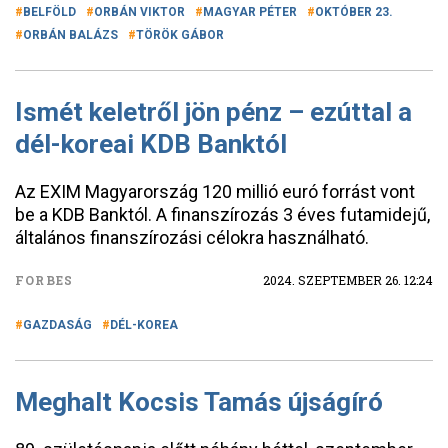
BELFÖLD
ORBÁN VIKTOR
MAGYAR PÉTER
OKTÓBER 23.
ORBÁN BALÁZS
TÖRÖK GÁBOR
Ismét keletről jön pénz – ezúttal a
dél-koreai KDB Banktól
Az EXIM Magyarország 120 millió euró forrást vont
be a KDB Banktól. A finanszírozás 3 éves futamidejű,
általános finanszírozási célokra használható.
FORBES
2024. SZEPTEMBER 26. 12:24
GAZDASÁG
DÉL-KOREA
Meghalt Kocsis Tamás újságíró