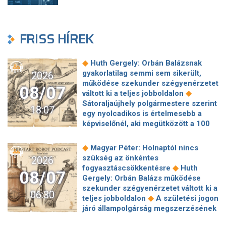
FRISS HÍREK
◆
Huth Gergely: Orbán Balázsnak
gyakorlatilag semmi sem sikerült,
2026
működése szekunder szégyenérzetet
08/07
◆
váltott ki a teljes jobboldalon
Sátoraljaújhely polgármestere szerint
18:07
egy nyolcadikos is értelmesebb a
képviselőnél, aki megütközött a 100
◆
milliós parkolón
Az amerikai
hírszerzés szerint Putyin pár éven
◆
Magyar Péter: Holnaptól nincs
belül megtámadhat egy NATO-
szükség az önkéntes
2026
◆
tagállamot
Vitézy Dávid
◆
fogyasztáscsökkentésre
Huth
08/07
elmagyarázta, miért Mészárosék
Gergely: Orbán Balázs működése
cége nyerte a közbeszerzést
szekunder szégyenérzetet váltott ki a
06:30
◆
sínhegesztésre
Nagy cégek
◆
teljes jobboldalon
A születési jogon
segítségét kéri Szolnok
járó állampolgárság megszerzésének
polgármestere a 400 kirúgott
korlátozásáról írt alá rendeletet
◆
kerékpárgyári munkás miatt
Nagy a