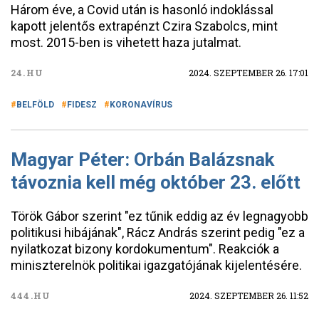
Három éve, a Covid után is hasonló indoklással
kapott jelentős extrapénzt Czira Szabolcs, mint
most. 2015-ben is vihetett haza jutalmat.
24.HU
2024. SZEPTEMBER 26. 17:01
BELFÖLD
FIDESZ
KORONAVÍRUS
Magyar Péter: Orbán Balázsnak
távoznia kell még október 23. előtt
Török Gábor szerint "ez tűnik eddig az év legnagyobb
politikusi hibájának", Rácz András szerint pedig "ez a
nyilatkozat bizony kordokumentum". Reakciók a
miniszterelnök politikai igazgatójának kijelentésére.
444.HU
2024. SZEPTEMBER 26. 11:52