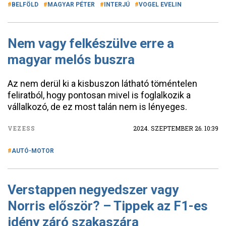
BELFÖLD
MAGYAR PÉTER
INTERJÚ
VOGEL EVELIN
Nem vagy felkészülve erre a
magyar melós buszra
Az nem derül ki a kisbuszon látható töméntelen
feliratból, hogy pontosan mivel is foglalkozik a
vállalkozó, de ez most talán nem is lényeges.
VEZESS
2024. SZEPTEMBER 26. 10:39
AUTÓ-MOTOR
Verstappen negyedszer vagy
Norris először? – Tippek az F1-es
idény záró szakaszára