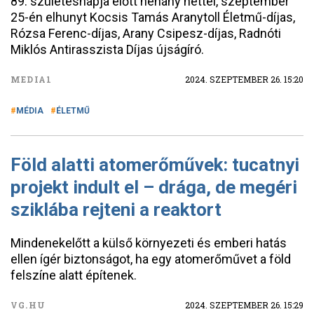
89. születésnapja előtt néhány héttel, szeptember
25-én elhunyt Kocsis Tamás Aranytoll Életmű-díjas,
Rózsa Ferenc-díjas, Arany Csipesz-díjas, Radnóti
Miklós Antirasszista Díjas újságíró.
MEDIA1
2024. SZEPTEMBER 26. 15:20
MÉDIA
ÉLETMŰ
Föld alatti atomerőművek: tucatnyi
projekt indult el – drága, de megéri
sziklába rejteni a reaktort
Mindenekelőtt a külső környezeti és emberi hatás
ellen ígér biztonságot, ha egy atomerőművet a föld
felszíne alatt építenek.
VG.HU
2024. SZEPTEMBER 26. 15:29