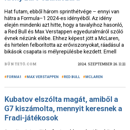
Hat futam, ebből három sprinthétvége – ennyi van
hátra a Formula–1 2024-es idényéből. Az idény
elején mindenki azt hitte, hogy a tavalyihoz hasonló,
a Red Bull és Max Verstappen egyeduralmáról szóló
évnek nézünk elébe. Ehhez képest jött a McLaren,
és hirtelen felborította az erőviszonyokat, ráadásul a
bikások csapata is mélyrepülésbe kezdett. Emell
BÜNTETŐ.COM
2024. SZEPTEMBER 26. 11:21
FORMA1
MAX VERSTAPPEN
RED BULL
MCLAREN
Kubatov elszólta magát, amiből a
G7 kiszámolta, mennyit keresnek a
Fradi-játékosok