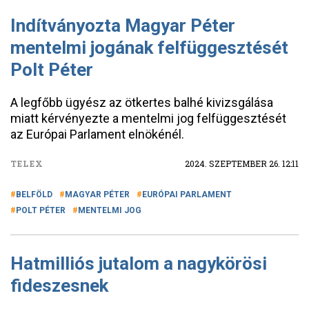
Indítványozta Magyar Péter
mentelmi jogának felfüggesztését
Polt Péter
A legfőbb ügyész az ötkertes balhé kivizsgálása
miatt kérvényezte a mentelmi jog felfüggesztését
az Európai Parlament elnökénél.
TELEX
2024. SZEPTEMBER 26. 12:11
BELFÖLD
MAGYAR PÉTER
EURÓPAI PARLAMENT
POLT PÉTER
MENTELMI JOG
Hatmilliós jutalom a nagykörösi
fideszesnek