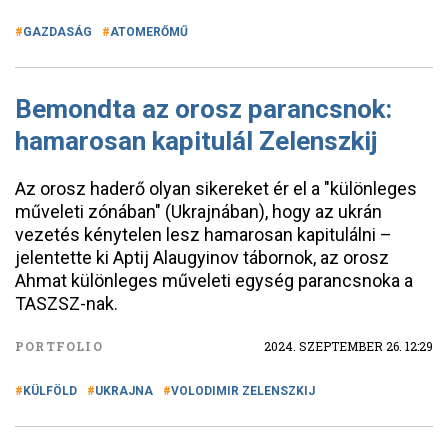
GAZDASÁG
ATOMERŐMŰ
Bemondta az orosz parancsnok:
hamarosan kapitulál Zelenszkij
Az orosz haderő olyan sikereket ér el a "különleges
műveleti zónában" (Ukrajnában), hogy az ukrán
vezetés kénytelen lesz hamarosan kapitulálni –
jelentette ki Aptij Alaugyinov tábornok, az orosz
Ahmat különleges műveleti egység parancsnoka a
TASZSZ-nak.
PORTFOLIO
2024. SZEPTEMBER 26. 12:29
KÜLFÖLD
UKRAJNA
VOLODIMIR ZELENSZKIJ