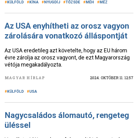
KÜLFÖLD
KÍNA
NYUGDÍJ
TŐZSDE
MÉH
MÉZ
Az USA enyhítheti az orosz vagyon
zárolására vonatkozó álláspontját
Az USA eredetileg azt követelte, hogy az EU három
évre zárolja az orosz vagyont, de ezt Magyarország
vétója megakadályozta.
MAGYAR HÍRLAP
2024. OKTÓBER 11. 12:57
KÜLFÖLD
USA
Nagycsaládos álomautó, rengeteg
üléssel