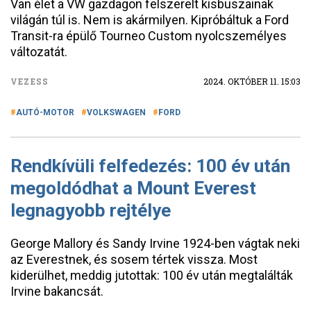
Van élet a VW gazdagon felszerelt kisbuszainak
világán túl is. Nem is akármilyen. Kipróbáltuk a Ford
Transit-ra épülő Tourneo Custom nyolcszemélyes
változatát.
VEZESS
2024. OKTÓBER 11. 15:03
AUTÓ-MOTOR
VOLKSWAGEN
FORD
Rendkívüli felfedezés: 100 év után
megoldódhat a Mount Everest
legnagyobb rejtélye
George Mallory és Sandy Irvine 1924-ben vágtak neki
az Everestnek, és sosem tértek vissza. Most
kiderülhet, meddig jutottak: 100 év után megtalálták
Irvine bakancsát.