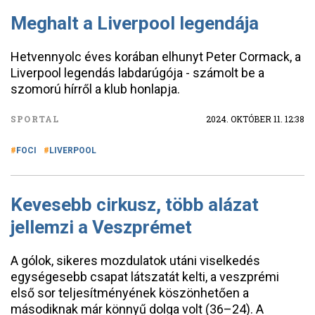
Meghalt a Liverpool legendája
Hetvennyolc éves korában elhunyt Peter Cormack, a
Liverpool legendás labdarúgója - számolt be a
szomorú hírről a klub honlapja.
SPORTAL
2024. OKTÓBER 11. 12:38
FOCI
LIVERPOOL
Kevesebb cirkusz, több alázat
jellemzi a Veszprémet
A gólok, sikeres mozdulatok utáni viselkedés
egységesebb csapat látszatát kelti, a veszprémi
első sor teljesítményének köszönhetően a
másodiknak már könnyű dolga volt (36–24). A