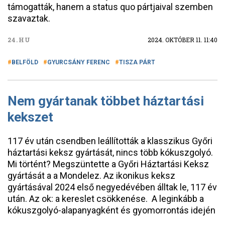
támogatták, hanem a status quo pártjaival szemben
szavaztak.
24.HU
2024. OKTÓBER 11. 11:40
BELFÖLD
GYURCSÁNY FERENC
TISZA PÁRT
Nem gyártanak többet háztartási
kekszet
117 év után csendben leállították a klasszikus Győri
háztartási keksz gyártását, nincs több kókuszgolyó.
Mi történt? Megszüntette a Győri Háztartási Keksz
gyártását a a Mondelez. Az ikonikus keksz
gyártásával 2024 első negyedévében álltak le, 117 év
után. Az ok: a kereslet csökkenése. A leginkább a
kókuszgolyó-alapanyagként és gyomorrontás idején