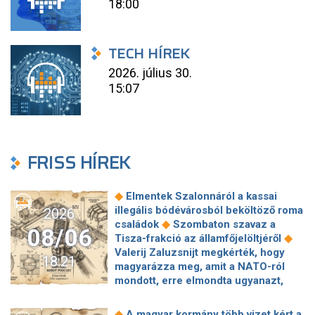
18:00
TECH HÍREK
2026. július 30.
15:07
FRISS HÍREK
◆
Elmentek Szalonnáról a kassai
illegális bódévárosból beköltöző roma
2026
◆
családok
Szombaton szavaz a
08/06
◆
Tisza-frakció az államfőjelöltjéről
Valerij Zaluzsnijt megkérték, hogy
18:21
magyarázza meg, amit a NATO-ról
mondott, erre elmondta ugyanazt,
◆
csak még erősebben
800 millióért
kötött szerződéseket a HM cége a
◆
A magyar kormány több vizet kért a