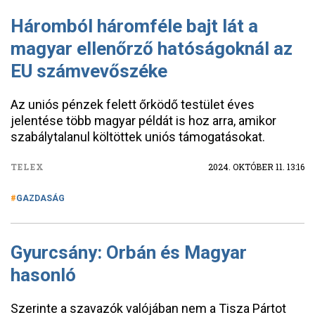
Háromból háromféle bajt lát a
magyar ellenőrző hatóságoknál az
EU számvevőszéke
Az uniós pénzek felett őrködő testület éves
jelentése több magyar példát is hoz arra, amikor
szabálytalanul költöttek uniós támogatásokat.
TELEX
2024. OKTÓBER 11. 13:16
GAZDASÁG
Gyurcsány: Orbán és Magyar
hasonló
Szerinte a szavazók valójában nem a Tisza Pártot