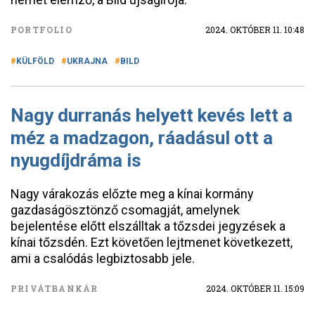
PORTFOLIO
2024. OKTÓBER 11. 10:48
KÜLFÖLD
UKRAJNA
BILD
Nagy durranás helyett kevés lett a
méz a madzagon, ráadásul ott a
nyugdíjdráma is
Nagy várakozás előzte meg a kínai kormány
gazdaságösztönző csomagját, amelynek
bejelentése előtt elszálltak a tőzsdei jegyzések a
kínai tőzsdén. Ezt követően lejtmenet következett,
ami a csalódás legbiztosabb jele.
PRIVÁTBANKÁR
2024. OKTÓBER 11. 15:09