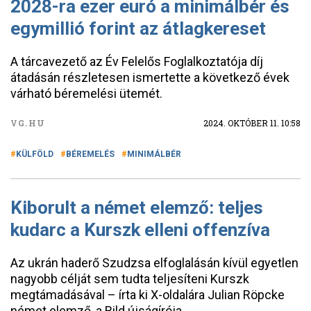
2028-ra ezer euró a minimálbér és
egymillió forint az átlagkereset
A tárcavezető az Év Felelős Foglalkoztatója díj
átadásán részletesen ismertette a következő évek
várható béremelési ütemét.
VG.HU
2024. OKTÓBER 11. 10:58
KÜLFÖLD
BÉREMELÉS
MINIMÁLBÉR
Kiborult a német elemző: teljes
kudarc a Kurszk elleni offenzíva
Az ukrán haderő Szudzsa elfoglalásán kívül egyetlen
nagyobb célját sem tudta teljesíteni Kurszk
megtámadásával – írta ki X-oldalára Julian Röpcke
német elemző, a Bild újságírója.