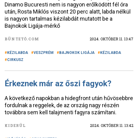
Dinamo Bucuresti nem is nagyon erőlködött fél óra
után, Rosta Miklós viszont 20 perc alatt, labda nélkül
is nagyon tartalmas kézilabdát mutatott be a
Bajnokok Ligája-mérkő
BÜNTETŐ.COM
2024. OKTÓBER 11. 13:47
KÉZILABDA
VESZPRÉM
BAJNOKOK LIGÁJA
KÉZILABDA
CIRKUSZ
Érkeznek már az őszi fagyok?
A következő napokban a hidegfront után hűvösebbre
fordulnak a reggelek, de az ország nagy részén
továbbra sem kell talajmenti fagyra számítani.
KIDERÜL
2024. OKTÓBER 11. 13:42