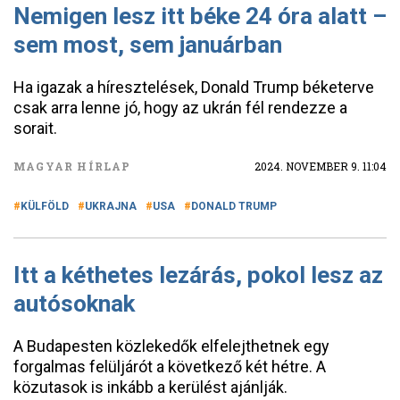
Nemigen lesz itt béke 24 óra alatt –
sem most, sem januárban
Ha igazak a híresztelések, Donald Trump béketerve
csak arra lenne jó, hogy az ukrán fél rendezze a
sorait.
MAGYAR HÍRLAP
2024. NOVEMBER 9. 11:04
KÜLFÖLD
UKRAJNA
USA
DONALD TRUMP
Itt a kéthetes lezárás, pokol lesz az
autósoknak
A Budapesten közlekedők elfelejthetnek egy
forgalmas felüljárót a következő két hétre. A
közutasok is inkább a kerülést ajánlják.