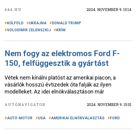
444.HU
2024. NOVEMBER 9. 15:14
KÜLFÖLD
UKRAJNA
DONALD TRUMP
VOLODIMIR ZELENSZKIJ
KRÍM
Nem fogy az elektromos Ford F-
150, felfüggesztik a gyártást
Vétek nem kínálni platóst az amerikai piacon, a
vásárlók hosszú évtizedek óta falják az ilyen
modelleket. Az idei elnökválasztáson már
AUTÓNAVIGÁTOR
2024. NOVEMBER 9. 15:01
AUTÓ-MOTOR
USA
AMERIKAI ELNÖKVÁLASZTÁS
FORD