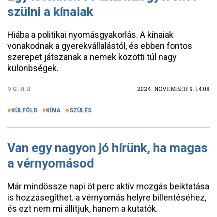
szülni a kínaiak
Hiába a politikai nyomásgyakorlás. A kínaiak
vonakodnak a gyerekvállalástól, és ebben fontos
szerepet játszanak a nemek közötti túl nagy
különbségek.
VG.HU
2024. NOVEMBER 9. 14:08
KÜLFÖLD
KÍNA
SZÜLÉS
Van egy nagyon jó hírünk, ha magas
a vérnyomásod
Már mindössze napi öt perc aktív mozgás beiktatása
is hozzásegíthet. a vérnyomás helyre billentéséhez,
és ezt nem mi állítjuk, hanem a kutatók.