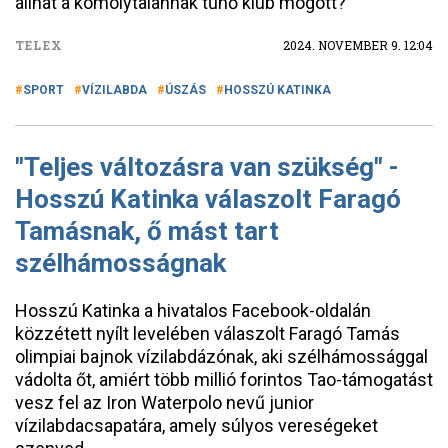
állhat a komolytalannak tűnő klub mögött?
TELEX
2024. NOVEMBER 9. 12:04
SPORT
VÍZILABDA
ÚSZÁS
HOSSZÚ KATINKA
"Teljes változásra van szükség" -
Hosszú Katinka válaszolt Faragó
Tamásnak, ő mást tart
szélhámosságnak
Hosszú Katinka a hivatalos Facebook-oldalán
közzétett nyílt levelében válaszolt Faragó Tamás
olimpiai bajnok vízilabdázónak, aki szélhámossággal
vádolta őt, amiért több millió forintos Tao-támogatást
vesz fel az Iron Waterpolo nevű junior
vízilabdacsapatára, amely súlyos vereségeket