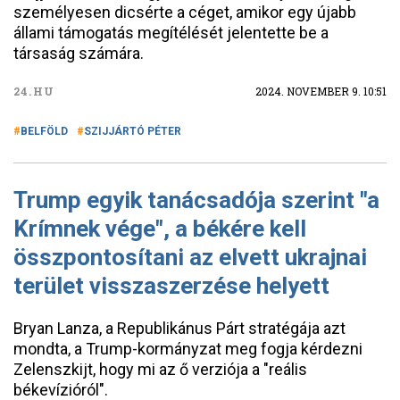
személyesen dicsérte a céget, amikor egy újabb
állami támogatás megítélését jelentette be a
társaság számára.
24.HU
2024. NOVEMBER 9. 10:51
BELFÖLD
SZIJJÁRTÓ PÉTER
Trump egyik tanácsadója szerint "a
Krímnek vége", a békére kell
összpontosítani az elvett ukrajnai
terület visszaszerzése helyett
Bryan Lanza, a Republikánus Párt stratégája azt
mondta, a Trump-kormányzat meg fogja kérdezni
Zelenszkijt, hogy mi az ő verziója a "reális
békevízióról".