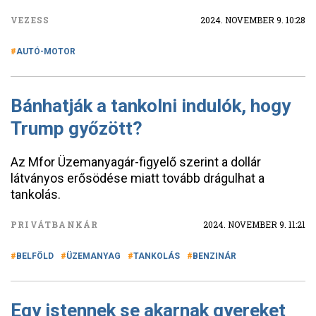
VEZESS
2024. NOVEMBER 9. 10:28
AUTÓ-MOTOR
Bánhatják a tankolni indulók, hogy
Trump győzött?
Az Mfor Üzemanyagár-figyelő szerint a dollár
látványos erősödése miatt tovább drágulhat a
tankolás.
PRIVÁTBANKÁR
2024. NOVEMBER 9. 11:21
BELFÖLD
ÜZEMANYAG
TANKOLÁS
BENZINÁR
Egy istennek se akarnak gyereket