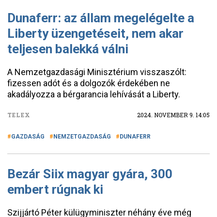
Dunaferr: az állam megelégelte a
Liberty üzengetéseit, nem akar
teljesen balekká válni
A Nemzetgazdasági Minisztérium visszaszólt:
fizessen adót és a dolgozók érdekében ne
akadályozza a bérgarancia lehívását a Liberty.
TELEX
2024. NOVEMBER 9. 14:05
GAZDASÁG
NEMZETGAZDASÁG
DUNAFERR
Bezár Siix magyar gyára, 300
embert rúgnak ki
Szijjártó Péter külügyminiszter néhány éve még