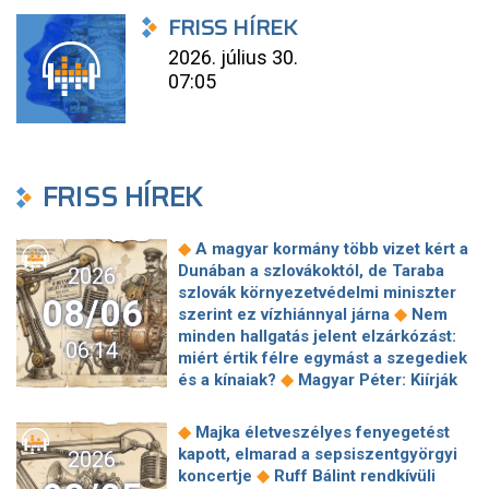
FRISS HÍREK
2026. július 30.
07:05
FRISS HÍREK
◆
A magyar kormány több vizet kért a
Dunában a szlovákoktól, de Taraba
2026
szlovák környezetvédelmi miniszter
08/06
◆
szerint ez vízhiánnyal járna
Nem
minden hallgatás jelent elzárkózást:
06:14
miért értik félre egymást a szegediek
◆
és a kínaiak?
Magyar Péter: Kiírják
az első szélerőművi pályázatokat, a
projektekben magyar állami
◆
Majka életveszélyes fenyegetést
◆
tulajdonrészt fognak előírni
Orbán
kapott, elmarad a sepsiszentgyörgyi
2026
Gáspár hatszor repült honvédségi
◆
koncertje
Ruff Bálint rendkívüli
◆