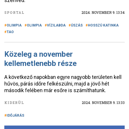
szenved.
SPORTAL
2024. NOVEMBER 9. 13:34
OLIMPIA
OLIMPIA
VÍZILABDA
ÚSZÁS
HOSSZÚ KATINKA
TAO
Közeleg a november
kellemetlenebb része
A következő napokban egyre nagyobb területen kell
hűvös, párás időre felkészülni, majd a jövő hét
második felében már esőre is számíthatunk.
KIDERÜL
2024. NOVEMBER 9. 13:33
IDŐJÁRÁS