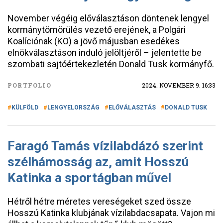
November végéig előválasztáson döntenek lengyel
kormánytömörülés vezető erejének, a Polgári
Koalíciónak (KO) a jövő májusban esedékes
elnökválasztáson induló jelöltjéről – jelentette be
szombati sajtóértekezletén Donald Tusk kormányfő.
PORTFOLIO
2024. NOVEMBER 9. 16:33
KÜLFÖLD
LENGYELORSZÁG
ELŐVÁLASZTÁS
DONALD TUSK
Faragó Tamás vízilabdázó szerint
szélhámosság az, amit Hosszú
Katinka a sportágban művel
Hétről hétre méretes vereségeket szed össze
Hosszú Katinka klubjának vízilabdacsapata. Vajon mi