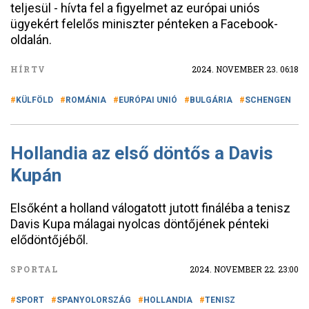
teljesül - hívta fel a figyelmet az európai uniós
ügyekért felelős miniszter pénteken a Facebook-
oldalán.
HÍRTV
2024. NOVEMBER 23. 06:18
KÜLFÖLD
ROMÁNIA
EURÓPAI UNIÓ
BULGÁRIA
SCHENGEN
Hollandia az első döntős a Davis
Kupán
Elsőként a holland válogatott jutott fináléba a tenisz
Davis Kupa málagai nyolcas döntőjének pénteki
elődöntőjéből.
SPORTAL
2024. NOVEMBER 22. 23:00
SPORT
SPANYOLORSZÁG
HOLLANDIA
TENISZ