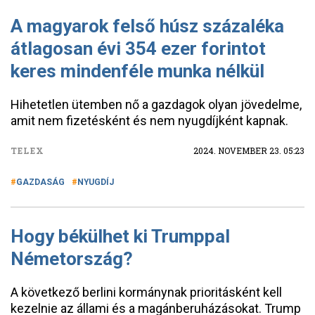
A magyarok felső húsz százaléka
átlagosan évi 354 ezer forintot
keres mindenféle munka nélkül
Hihetetlen ütemben nő a gazdagok olyan jövedelme,
amit nem fizetésként és nem nyugdíjként kapnak.
TELEX
2024. NOVEMBER 23. 05:23
GAZDASÁG
NYUGDÍJ
Hogy békülhet ki Trumppal
Németország?
A következő berlini kormánynak prioritásként kell
kezelnie az állami és a magánberuházásokat. Trump