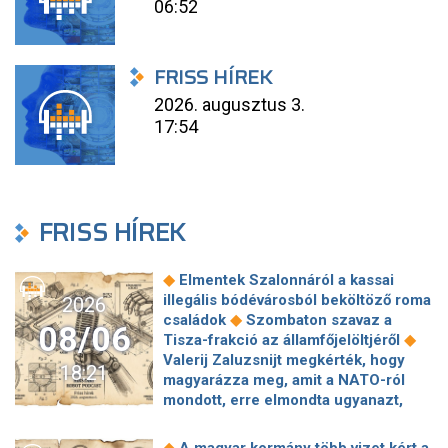
06:52
FRISS HÍREK
2026. augusztus 3.
17:54
FRISS HÍREK
◆
Elmentek Szalonnáról a kassai
illegális bódévárosból beköltöző roma
2026
◆
családok
Szombaton szavaz a
08/06
◆
Tisza-frakció az államfőjelöltjéről
Valerij Zaluzsnijt megkérték, hogy
18:21
magyarázza meg, amit a NATO-ról
mondott, erre elmondta ugyanazt,
◆
csak még erősebben
800 millióért
kötött szerződéseket a HM cége a
◆