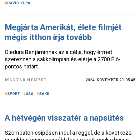
DAVIS-KUPA
Megjárta Amerikát, élete filmjét
mégis itthon írja tovább
Gledura Benjáminnak az a célja, hogy érmet
szerezzen a sakkolimpián és elérje a 2700 Élő-
pontos határt.
MAGYAR NEMZET
2024. NOVEMBER 23. 05:45
SPORT
USA
SAKK
A hétvégén visszatér a napsütés
Szombaton csípősen indul a reggel, de a következő
napokban egyre enyhébb lesz az idő, csak a havas