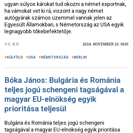
ugyan súlyos károkat tud okozni a német exportnak,
ha vámokat vet ki rá, viszont a nagy német
autógyárak számos üzemmel vannak jelen az
Egyesült Államokban, s Németország az USA egyik
legnagyobb tőkebefektetője.
VG.HU
2024. NOVEMBER 23. 06:01
KÜLFÖLD
USA
NÉMETORSZÁG
BERLIN
Bóka János: Bulgária és Románia
teljes jogú schengeni tagságával a
magyar EU-elnökség egyik
prioritása teljesül
Bulgária és Románia teljes jogú schengeni
tagságával a magyar EU-elnökség egyik prioritása