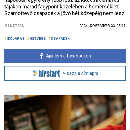
tájakon marad fagypont közelében a hőmérséklet.
Számottevő csapadék a jövő hét közepéig nem lesz.
KIDERÜL
2024. NOVEMBER 23. 05:07
IDŐJÁRÁS
HÉTVÉGE
CSAPADÉK
Ajánlom a facebookon
vissza a címlapra