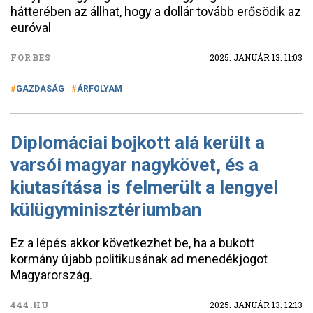
hátterében az állhat, hogy a dollár tovább erősödik az
euróval
FORBES
2025. JANUÁR 13. 11:03
GAZDASÁG
ÁRFOLYAM
Diplomáciai bojkott alá került a
varsói magyar nagykövet, és a
kiutasítása is felmerült a lengyel
külügyminisztériumban
Ez a lépés akkor következhet be, ha a bukott
kormány újabb politikusának ad menedékjogot
Magyarország.
444.HU
2025. JANUÁR 13. 12:13