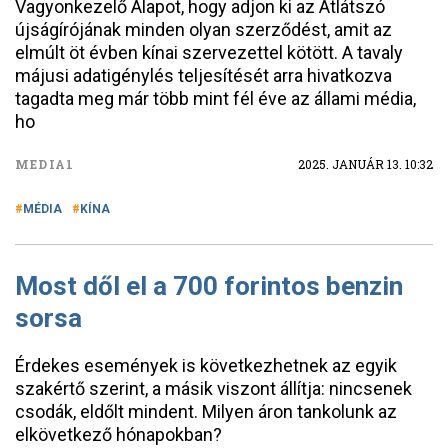
Vagyonkezelő Alapot, hogy adjon ki az Átlátszó
újságírójának minden olyan szerződést, amit az
elmúlt öt évben kínai szervezettel kötött. A tavaly
májusi adatigénylés teljesítését arra hivatkozva
tagadta meg már több mint fél éve az állami média,
ho
MEDIA1
2025. JANUÁR 13. 10:32
MÉDIA
KÍNA
Most dől el a 700 forintos benzin
sorsa
Érdekes események is következhetnek az egyik
szakértő szerint, a másik viszont állítja: nincsenek
csodák, eldőlt mindent. Milyen áron tankolunk az
elkövetkező hónapokban?