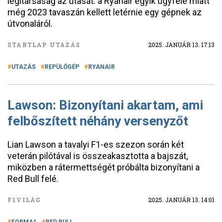
légitársaság az utasát: a Ryanair egyik ügyfele miatt
még 2023 tavaszán kellett letérnie egy gépnek az
útvonaláról.
STARTLAP UTAZÁS
2025. JANUÁR 13. 17:13
UTAZÁS
REPÜLŐGÉP
RYANAIR
Lawson: Bizonyítani akartam, ami
felbőszített néhány versenyzőt
Lian Lawson a tavalyi F1-es szezon során két
veterán pilótával is összeakasztotta a bajszát,
miközben a rátermettségét próbálta bizonyítani a
Red Bull felé.
F1VILÁG
2025. JANUÁR 13. 14:01