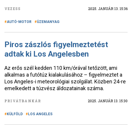
VEZESS
2025. JANUÁR 13. 15:36
AUTÓ-MOTOR
ÜZEMANYAG
Piros zászlós figyelmeztetést
adtak ki Los Angelesben
Az erős szél kedden 110 km/órával tetőzött, ami
alkalmas a futótúz kialakulásához – figyelmeztet a
Los Angeles-i meteorológiai szolgálat. Közben 24-re
emelkedett a túzvész áldozatainak száma.
PRIVÁTBANKÁR
2025. JANUÁR 13. 15:30
KÜLFÖLD
LOS ANGELES