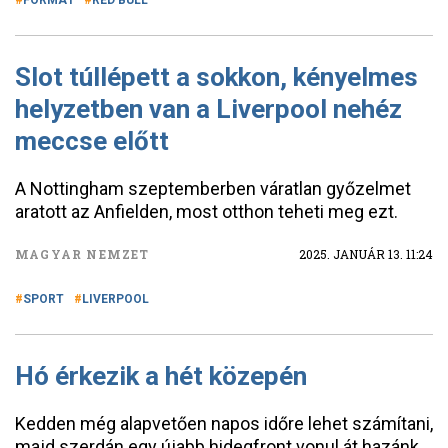
FORMA1
RED BULL
Slot túllépett a sokkon, kényelmes
helyzetben van a Liverpool nehéz
meccse előtt
A Nottingham szeptemberben váratlan győzelmet
aratott az Anfielden, most otthon teheti meg ezt.
MAGYAR NEMZET
2025. JANUÁR 13. 11:24
SPORT
LIVERPOOL
Hó érkezik a hét közepén
Kedden még alapvetően napos időre lehet számítani,
majd szerdán egy újabb hidegfront vonul át hazánk