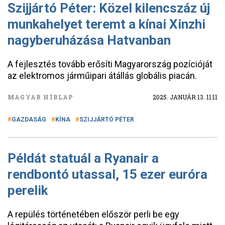
Szijjártó Péter: Közel kilencszáz új
munkahelyet teremt a kínai Xinzhi
nagyberuházása Hatvanban
A fejlesztés tovább erősíti Magyarország pozícióját
az elektromos járműipari átállás globális piacán.
MAGYAR HÍRLAP
2025. JANUÁR 13. 11:11
GAZDASÁG
KÍNA
SZIJJÁRTÓ PÉTER
Példát statuál a Ryanair a
rendbontó utassal, 15 ezer euróra
perelik
A repülés történetében először perli be egy