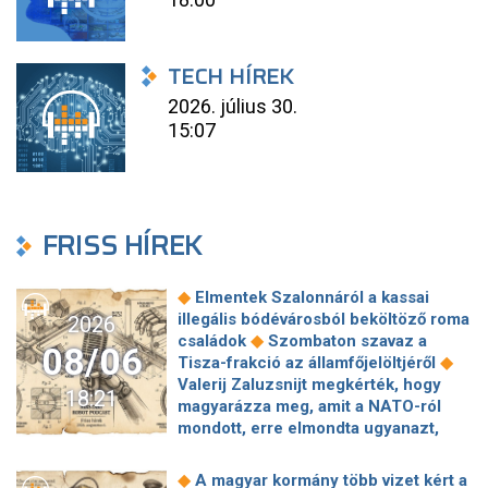
TECH HÍREK
2026. július 30.
15:07
FRISS HÍREK
◆
Elmentek Szalonnáról a kassai
illegális bódévárosból beköltöző roma
2026
◆
családok
Szombaton szavaz a
08/06
◆
Tisza-frakció az államfőjelöltjéről
Valerij Zaluzsnijt megkérték, hogy
18:21
magyarázza meg, amit a NATO-ról
mondott, erre elmondta ugyanazt,
◆
csak még erősebben
800 millióért
kötött szerződéseket a HM cége a
◆
A magyar kormány több vizet kért a