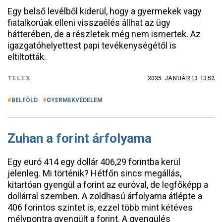
Egy belső levélből kiderül, hogy a gyermekek vagy
fiatalkorúak elleni visszaélés állhat az ügy
hátterében, de a részletek még nem ismertek. Az
igazgatóhelyettest papi tevékenységétől is
eltiltották.
TELEX
2025. JANUÁR 13. 13:52
BELFÖLD
GYERMEKVÉDELEM
Zuhan a forint árfolyama
Egy euró 414 egy dollár 406,29 forintba kerül
jelenleg. Mi történik? Hétfőn sincs megállás,
kitartóan gyengül a forint az euróval, de legfőképp a
dollárral szemben. A zöldhasú árfolyama átlépte a
406 forintos szintet is, ezzel több mint kétéves
mélypontra gyengült a forint. A gyengülés