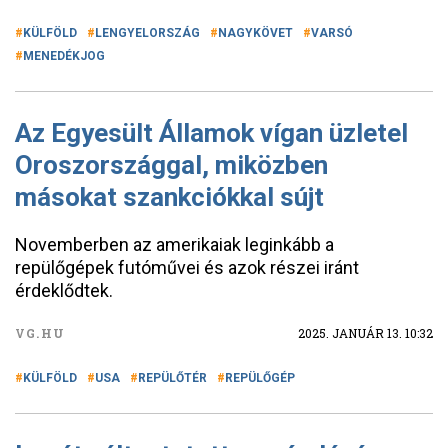
KÜLFÖLD
LENGYELORSZÁG
NAGYKÖVET
VARSÓ
MENEDÉKJOG
Az Egyesült Államok vígan üzletel
Oroszországgal, miközben
másokat szankciókkal sújt
Novemberben az amerikaiak leginkább a
repülőgépek futóművei és azok részei iránt
érdeklődtek.
VG.HU
2025. JANUÁR 13. 10:32
KÜLFÖLD
USA
REPÜLŐTÉR
REPÜLŐGÉP