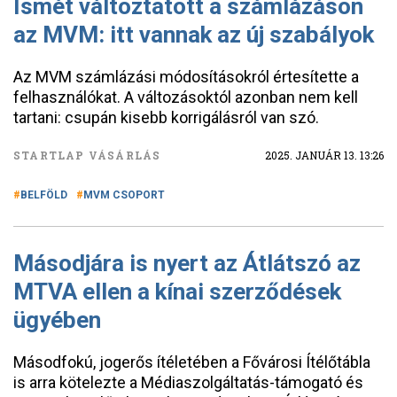
Ismét változtatott a számlázáson
az MVM: itt vannak az új szabályok
Az MVM számlázási módosításokról értesítette a
felhasználókat. A változásoktól azonban nem kell
tartani: csupán kisebb korrigálásról van szó.
STARTLAP VÁSÁRLÁS
2025. JANUÁR 13. 13:26
BELFÖLD
MVM CSOPORT
Másodjára is nyert az Átlátszó az
MTVA ellen a kínai szerződések
ügyében
Másodfokú, jogerős ítéletében a Fővárosi Ítélőtábla
is arra kötelezte a Médiaszolgáltatás-támogató és