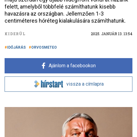
felett, amelyből többfelé számíthatunk kisebb
havazásra az országban. Jellemzően 1-3
centiméteres hóréteg kialakulására számíthatunk.
KIDERÜL
2025. JANUÁR 13. 13:54
IDŐJÁRÁS
ORVOSMETEO
Ajánlom a facebookon
vissza a címlapra