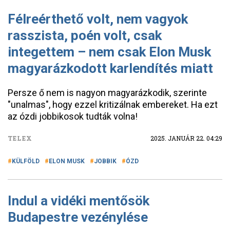
Félreérthető volt, nem vagyok
rasszista, poén volt, csak
integettem – nem csak Elon Musk
magyarázkodott karlendítés miatt
Persze ő nem is nagyon magyarázkodik, szerinte
"unalmas", hogy ezzel kritizálnak embereket. Ha ezt
az ózdi jobbikosok tudták volna!
TELEX
2025. JANUÁR 22. 04:29
KÜLFÖLD
ELON MUSK
JOBBIK
ÓZD
Indul a vidéki mentősök
Budapestre vezénylése