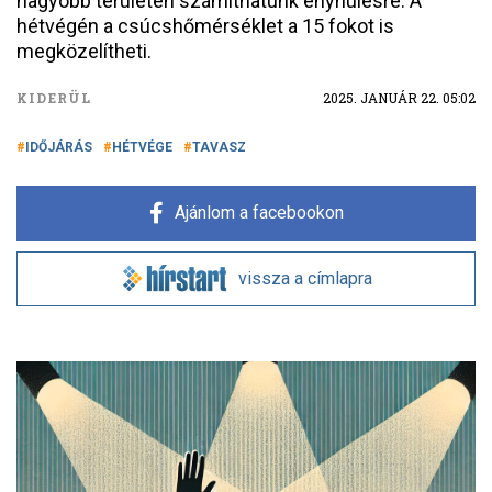
nagyobb területen számíthatunk enyhülésre. A
hétvégén a csúcshőmérséklet a 15 fokot is
megközelítheti.
KIDERÜL
2025. JANUÁR 22. 05:02
IDŐJÁRÁS
HÉTVÉGE
TAVASZ
Ajánlom a facebookon
vissza a címlapra