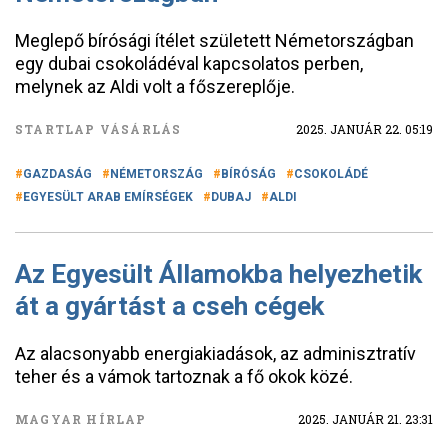
Meglepő bírósági ítélet született Németországban
egy dubai csokoládéval kapcsolatos perben,
melynek az Aldi volt a főszereplője.
STARTLAP VÁSÁRLÁS
2025. JANUÁR 22. 05:19
GAZDASÁG
NÉMETORSZÁG
BÍRÓSÁG
CSOKOLÁDÉ
EGYESÜLT ARAB EMÍRSÉGEK
DUBAJ
ALDI
Az Egyesült Államokba helyezhetik
át a gyártást a cseh cégek
Az alacsonyabb energiakiadások, az adminisztratív
teher és a vámok tartoznak a fő okok közé.
MAGYAR HÍRLAP
2025. JANUÁR 21. 23:31