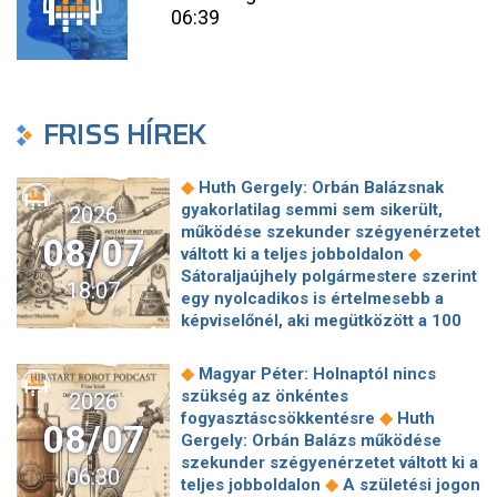
06:39
FRISS HÍREK
◆
Huth Gergely: Orbán Balázsnak
gyakorlatilag semmi sem sikerült,
2026
működése szekunder szégyenérzetet
08/07
◆
váltott ki a teljes jobboldalon
Sátoraljaújhely polgármestere szerint
18:07
egy nyolcadikos is értelmesebb a
képviselőnél, aki megütközött a 100
◆
milliós parkolón
Az amerikai
hírszerzés szerint Putyin pár éven
◆
Magyar Péter: Holnaptól nincs
belül megtámadhat egy NATO-
szükség az önkéntes
2026
◆
tagállamot
Vitézy Dávid
◆
fogyasztáscsökkentésre
Huth
08/07
elmagyarázta, miért Mészárosék
Gergely: Orbán Balázs működése
cége nyerte a közbeszerzést
szekunder szégyenérzetet váltott ki a
06:30
◆
sínhegesztésre
Nagy cégek
◆
teljes jobboldalon
A születési jogon