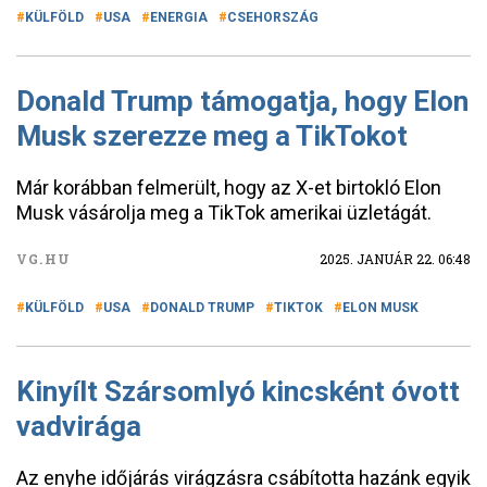
KÜLFÖLD
USA
ENERGIA
CSEHORSZÁG
Donald Trump támogatja, hogy Elon
Musk szerezze meg a TikTokot
Már korábban felmerült, hogy az X-et birtokló Elon
Musk vásárolja meg a TikTok amerikai üzletágát.
VG.HU
2025. JANUÁR 22. 06:48
KÜLFÖLD
USA
DONALD TRUMP
TIKTOK
ELON MUSK
Kinyílt Szársomlyó kincsként óvott
vadvirága
Az enyhe időjárás virágzásra csábította hazánk egyik