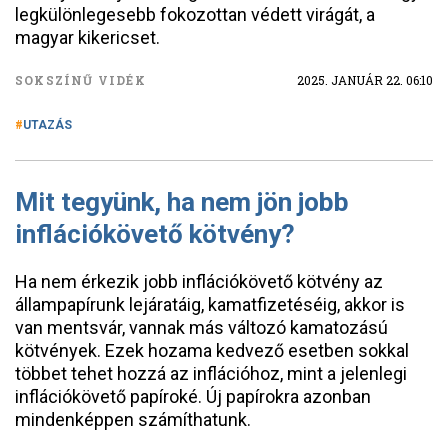
legkülönlegesebb fokozottan védett virágát, a
magyar kikericset.
SOKSZÍNŰ VIDÉK
2025. JANUÁR 22. 06:10
UTAZÁS
Mit tegyünk, ha nem jön jobb
inflációkövető kötvény?
Ha nem érkezik jobb inflációkövető kötvény az
állampapírunk lejáratáig, kamatfizetéséig, akkor is
van mentsvár, vannak más változó kamatozású
kötvények. Ezek hozama kedvező esetben sokkal
többet tehet hozzá az inflációhoz, mint a jelenlegi
inflációkövető papíroké. Új papírokra azonban
mindenképpen számíthatunk.