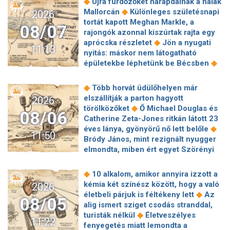
DeepSeek drágítja API-ját — vége a
◆
Újra fürdőzőket harapdálnak a halak
◆
mRNS-vakcinájának tesztelése
veszélyre figyelmeztetnek a
mesterséges intelligencia olcsó
◆
Mallorcán
Különleges születésnapi
2026
Poco M8 Power néven futott be a
szakértők
◆
korszakának?
Fordulat a
tortát kapott Meghan Markle, a
◆
széria új tagja
Közel 400 szabadtéri
08/07
pénzvilágban: olyan lépésre
rajongók azonnal kiszúrtak rajta egy
tűzhöz riasztották a tűzoltókat a
kényszerülnek a bankok az új
◆
aprócska részletet
Jön a nyugati
◆
hőségriadó óta
Hatalmas robbanás
11:13
amerikai AI-fejlesztések miatt, amire
nyitás: máskor nem látogatható
történt a Dunában, hallani lehetett
korábban nem volt példa
◆
épületekbe léphetünk be Bécsben
kilométerekről – a cernavodai
Molnár Áron visszaszólt Dessewffy
atomerőmű felé próbálták terelni a
◆
Andornak
Fipresci Nagydíjra
◆
románok a folyam vízhozamát
◆
Több horvát üdülőhelyen már
jelölték Enyedi Ildikó szépséges
Államkincstár-támadás: Örülhetünk,
elszállítják a parton hagyott
2026
◆
filmjét
Véget ért a közös munka!
hogy nem történik hasonló minden
◆
törölközőket
Ő Michael Douglas és
08/06
Balogh Levente elbúcsúzott Az
◆
nap
Elképesztő növekedést
Catherine Zeta-Jones ritkán látott 23
◆
álommeló győztesétől
4 csillagjegy,
villantott a SpaceX, mégis megijedtek
◆
éves lánya, gyönyörű nő lett belőle
11:50
akinek teljesül a legnagyobb
a befektetők
Bródy János, mint rezignált nyugger
kívánsága a közeljövőben: egy
elmondta, miben ért egyet Szörényi
◆
őrangyal fogja őket ebben segíteni
◆
Leventével
6 szigorú szabály, amit
Jött egy előzetes a GTA VI következő
minden pasinak be kell tartania, aki
◆
10 alkalom, amikor annyira izzott a
előzeteséhez, amit konkrétan a
◆
Jennifer Lopezzel akar randizni
Így
kémia két színész között, hogy a való
2026
◆
Netflixen lehet majd megnézni
él Krug Emília, egy kis faluban talált
◆
életbeli párjuk is féltékeny lett
Az
Zsigmond Angi: Azóta sem volt
08/05
◆
menedékre
3 csillagjegynek
alig ismert sziget csodás stranddal,
◆
senkim
A Sziget szervezői óva
◆
fordulatot ígér a hét második fele
◆
turisták nélkül
Életveszélyes
intenek mindenkit attól, hogy az
11:22
Legértékesebb magyar celebek 2026:
fenyegetés miatt lemondta a
alacsony vízállást kihasználva