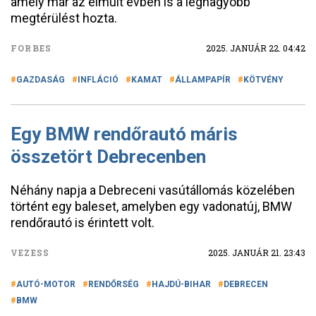
amely már az elmúlt évben is a legnagyobb
megtérülést hozta.
FORBES
2025. JANUÁR 22. 04:42
GAZDASÁG
INFLÁCIÓ
KAMAT
ÁLLAMPAPÍR
KÖTVÉNY
Egy BMW rendőrautó máris
összetört Debrecenben
Néhány napja a Debreceni vasútállomás közelében
történt egy baleset, amelyben egy vadonatúj, BMW
rendőrautó is érintett volt.
VEZESS
2025. JANUÁR 21. 23:43
AUTÓ-MOTOR
RENDŐRSÉG
HAJDÚ-BIHAR
DEBRECEN
BMW