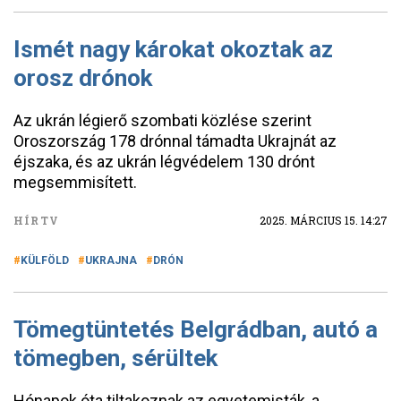
Ismét nagy károkat okoztak az
orosz drónok
Az ukrán légierő szombati közlése szerint
Oroszország 178 drónnal támadta Ukrajnát az
éjszaka, és az ukrán légvédelem 130 drónt
megsemmisített.
HÍRTV
2025. MÁRCIUS 15. 14:27
KÜLFÖLD
UKRAJNA
DRÓN
Tömegtüntetés Belgrádban, autó a
tömegben, sérültek
Hónapok óta tiltakoznak az egyetemisták, a