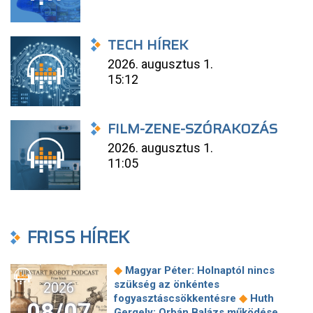
TECH HÍREK
2026. augusztus 1.
15:12
FILM-ZENE-SZÓRAKOZÁS
2026. augusztus 1.
11:05
FRISS HÍREK
◆
Magyar Péter: Holnaptól nincs
szükség az önkéntes
2026
◆
fogyasztáscsökkentésre
Huth
08/07
Gergely: Orbán Balázs működése