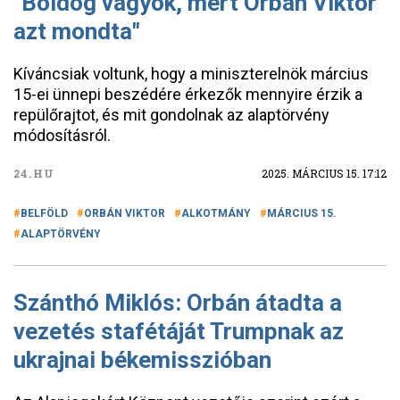
"Boldog vagyok, mert Orbán Viktor
azt mondta"
Kíváncsiak voltunk, hogy a miniszterelnök március
15-ei ünnepi beszédére érkezők mennyire érzik a
repülőrajtot, és mit gondolnak az alaptörvény
módosításról.
24.HU
2025. MÁRCIUS 15. 17:12
BELFÖLD
ORBÁN VIKTOR
ALKOTMÁNY
MÁRCIUS 15.
ALAPTÖRVÉNY
Szánthó Miklós: Orbán átadta a
vezetés stafétáját Trumpnak az
ukrajnai békemisszióban