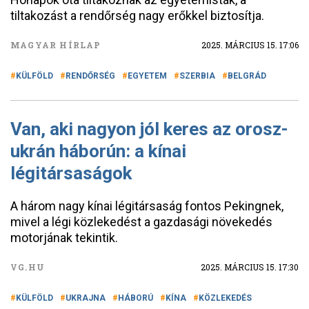
tiltakozást a rendőrség nagy erőkkel biztosítja.
MAGYAR HÍRLAP
2025. MÁRCIUS 15. 17:06
KÜLFÖLD
RENDŐRSÉG
EGYETEM
SZERBIA
BELGRÁD
Van, aki nagyon jól keres az orosz-
ukrán háborún: a kínai
légitársaságok
A három nagy kínai légitársaság fontos Pekingnek,
mivel a légi közlekedést a gazdasági növekedés
motorjának tekintik.
VG.HU
2025. MÁRCIUS 15. 17:30
KÜLFÖLD
UKRAJNA
HÁBORÚ
KÍNA
KÖZLEKEDÉS