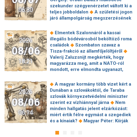
szekunder szégyenérzetet váltott ki a
06:30
◆
teljes jobboldalon
A születési jogon
járó állampolgárság megszerzésének
korlátozásáról írt alá rendeletet
◆
Donald Trump
„Kevésen múlt a
◆
Elmentek Szalonnáról a kassai
katasztrófa” – szintet léphetett az
illegális bódévárosból beköltöző roma
2026
◆
orosz hibrid hadviselés
Bod Péter
◆
családok
Szombaton szavaz a
08/06
Ákos: Vagyonkezelés közérdekből: mi
◆
Tisza-frakció az államfőjelöltjéről
◆
jön a kekvák után?
Térképen, ahogy
Valerij Zaluzsnijt megkérték, hogy
18:21
hajnalban elérte Magyarország
magyarázza meg, amit a NATO-ról
◆
határát a hidegfront
A forintot is
mondott, erre elmondta ugyanazt,
◆
megütheti az aszály
Szombaton
◆
csak még erősebben
800 millióért
szavaz a Tisza-frakció az
kötött szerződéseket a HM cége a
◆
A magyar kormány több vizet kért a
◆
államfőjelöltjéről
Egyre inkább az
Lounge Eventtel, a miniszter
Dunában a szlovákoktól, de Taraba
2026
agglomerációt választják a főváros
◆
feljelentést tett
Orbán Anita
szlovák környezetvédelmi miniszter
helyett, akik százmilliónál többért
08/06
megkérte a szlovák kormányt, hogy
◆
szerint ez vízhiánnyal járna
Nem
◆
vennének lakást
Robbanószereket
◆
segítse a magyar vízellátást
Forró
minden hallgatás jelent elzárkózást:
találtak Budapesten, péntek hajnalban
06:14
augusztus: gátja lehet az uniós
miért értik félre egymást a szegediek
◆
több helyszínt is lezárnak
Calcio:
források hazahozatalának az
◆
és a kínaiak?
Magyar Péter: Kiírják
mintha Michelangelo zsírkrétával
◆
Alkotmánybíróság?
Török Gábor: Ez
az első szélerőművi pályázatokat, a
◆
alkotna
Hazai pályán kell kiharcolni
◆
Magyar Péter vizsgahete
projektekben magyar állami
a továbbjutást: egy harmadik perces
Meglepetés az albérletpiacon, nincs