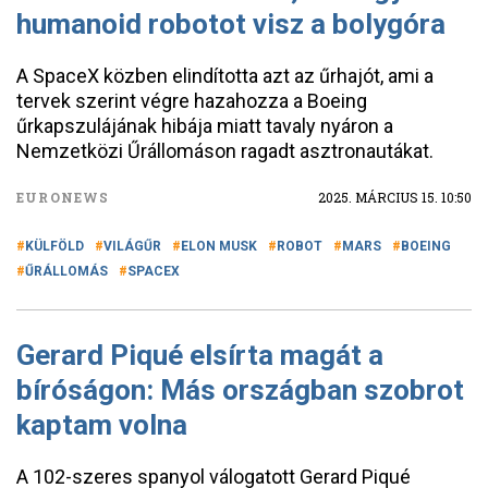
humanoid robotot visz a bolygóra
A SpaceX közben elindította azt az űrhajót, ami a
tervek szerint végre hazahozza a Boeing
űrkapszulájának hibája miatt tavaly nyáron a
Nemzetközi Űrállomáson ragadt asztronautákat.
EURONEWS
2025. MÁRCIUS 15. 10:50
KÜLFÖLD
VILÁGŰR
ELON MUSK
ROBOT
MARS
BOEING
ŰRÁLLOMÁS
SPACEX
Gerard Piqué elsírta magát a
bíróságon: Más országban szobrot
kaptam volna
A 102-szeres spanyol válogatott Gerard Piqué