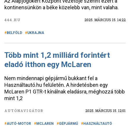
Az Alapjogokért Központ vezetője szerint ezért a
kontinensünkön a béke közelebb van, mint valaha.
444.HU
2025. MÁRCIUS 15. 14:22
BELFÖLD
UKRAJNA
Több mint 1,2 milliárd forintért
eladó itthon egy McLaren
Nem mindennapi gépjármű bukkant fel a
Használtautó.hu felületén. A hirdetésben egy
McLaren P1 GTR-t kínálnak eladásra, méghozzá több
mint 1,2
AUTÓNAVIGÁTOR
2025. MÁRCIUS 15. 12:01
AUTÓ-MOTOR
MCLAREN
GÉPJÁRMŰ
HASZNÁLTAUTÓ