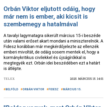
Orbán Viktor eljutott odáig, hogy
már nem is ember, aki kicsit is
szembemegy a hatalmával
A tavalyi lagymatagra sikerült március 15-i beszéde
után valami erőset akart mondani a miniszterelnök. A
Fidesz korábban már megkérdőjelezte az ellenzék
emberi mivoltát, de odáig sosem mentek el, hogy a
kormánykritikus civilekkel és újságírókkal is
megtegyék ezt. Orbán idei beszédében ezt a határt
is átlépte.
TELEX
2025. MÁRCIUS 15. 14:01
BELFÖLD
ORBÁN VIKTOR
FIDESZ
MÁRCIUS 15.