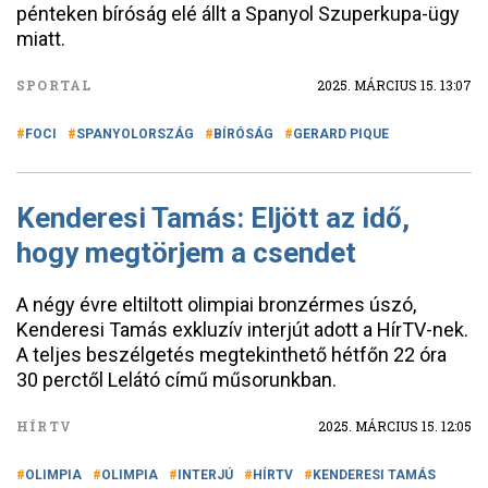
pénteken bíróság elé állt a Spanyol Szuperkupa-ügy
miatt.
SPORTAL
2025. MÁRCIUS 15. 13:07
FOCI
SPANYOLORSZÁG
BÍRÓSÁG
GERARD PIQUE
Kenderesi Tamás: Eljött az idő,
hogy megtörjem a csendet
A négy évre eltiltott olimpiai bronzérmes úszó,
Kenderesi Tamás exkluzív interjút adott a HírTV-nek.
A teljes beszélgetés megtekinthető hétfőn 22 óra
30 perctől Lelátó című műsorunkban.
HÍRTV
2025. MÁRCIUS 15. 12:05
OLIMPIA
OLIMPIA
INTERJÚ
HÍRTV
KENDERESI TAMÁS