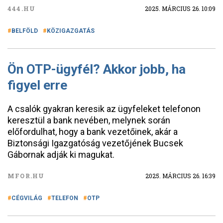
444.HU
2025. MÁRCIUS 26. 10:09
BELFÖLD
KÖZIGAZGATÁS
Ön OTP-ügyfél? Akkor jobb, ha
figyel erre
A csalók gyakran keresik az ügyfeleket telefonon
keresztül a bank nevében, melynek során
előfordulhat, hogy a bank vezetőinek, akár a
Biztonsági Igazgatóság vezetőjének Bucsek
Gábornak adják ki magukat.
MFOR.HU
2025. MÁRCIUS 26. 16:39
CÉGVILÁG
TELEFON
OTP