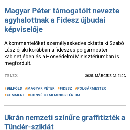
Magyar Péter támogatóit nevezte
agyhalottnak a Fidesz újbudai
képviselője
A kommentelőket személyeskedve oktatta ki Szabó
László, aki korábban a fideszes polgármester
kabinetjében és a Honvédelmi Minisztériumban is
megfordult.
TELEX
2025. MÁRCIUS 26. 11:02
BELFÖLD
MAGYAR PÉTER
FIDESZ
POLGÁRMESTER
KOMMENT
HONVÉDELMI MINISZTÉRIUM
Ukrán nemzeti színűre graffitizték a
Tündér-sziklát