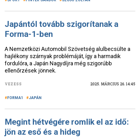
SPORT
PINTÉR SÁNDOR
SZUJÓ ZOLTÁN
Japántól tovább szigorítanak a
Forma-1-ben
A Nemzetközi Automobil Szövetség alulbecsülte a
hajlékony szárnyak problémáját, így a harmadik
fordulóra, a Japán Nagydíjra még szigorúbb
ellenőrzések jönnek.
VEZESS
2025. MÁRCIUS 26. 14:45
FORMA1
JAPÁN
Megint hétvégére romlik el az idő:
jön az eső és a hideg