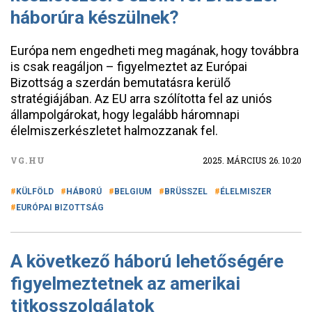
háborúra készülnek?
Európa nem engedheti meg magának, hogy továbbra
is csak reagáljon – figyelmeztet az Európai
Bizottság a szerdán bemutatásra kerülő
stratégiájában. Az EU arra szólította fel az uniós
állampolgárokat, hogy legalább háromnapi
élelmiszerkészletet halmozzanak fel.
VG.HU
2025. MÁRCIUS 26. 10:20
KÜLFÖLD
HÁBORÚ
BELGIUM
BRÜSSZEL
ÉLELMISZER
EURÓPAI BIZOTTSÁG
A következő háború lehetőségére
figyelmeztetnek az amerikai
titkosszolgálatok