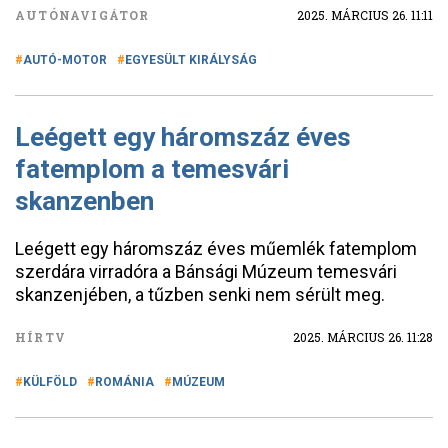
AUTÓNAVIGÁTOR
2025. MÁRCIUS 26. 11:11
AUTÓ-MOTOR
EGYESÜLT KIRÁLYSÁG
Leégett egy háromszáz éves
fatemplom a temesvári
skanzenben
Leégett egy háromszáz éves műemlék fatemplom
szerdára virradóra a Bánsági Múzeum temesvári
skanzenjében, a tűzben senki nem sérült meg.
HÍRTV
2025. MÁRCIUS 26. 11:28
KÜLFÖLD
ROMÁNIA
MÚZEUM