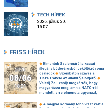
TECH HÍREK
2026. július 30.
15:07
FRISS HÍREK
◆
Elmentek Szalonnáról a kassai
illegális bódévárosból beköltöző roma
2026
◆
családok
Szombaton szavaz a
08/06
◆
Tisza-frakció az államfőjelöltjéről
Valerij Zaluzsnijt megkérték, hogy
18:21
magyarázza meg, amit a NATO-ról
mondott, erre elmondta ugyanazt,
◆
csak még erősebben
800 millióért
kötött szerződéseket a HM cége a
◆
A magyar kormány több vizet kért a
Lounge Eventtel, a miniszter