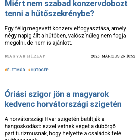
Miért nem szabad konzervdobozt
tenni a hűtőszekrénybe?
Egy félig megevett konzerv elfogyasztása, amely
négy napig állt a hűtőben, valószínűleg nem fogja
megölni, de nem is ajánlott.
MAGYAR HÍRLAP
2025. MÁRCIUS 26. 10:52
ÉLETMÓD
HŰTŐGÉP
Óriási szigor jön a magyarok
kedvenc horvátországi szigetén
A horvátországi Hvar szigetén betiltják a
hangoskodást: ezzel vetnek véget a dübörgő
partiturizmusnak, hogy helyette a családok felé