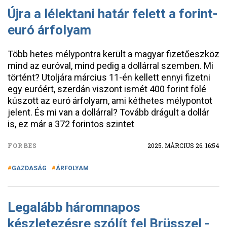
Újra a lélektani határ felett a forint-
euró árfolyam
Több hetes mélypontra került a magyar fizetőeszköz
mind az euróval, mind pedig a dollárral szemben. Mi
történt? Utoljára március 11-én kellett ennyi fizetni
egy euróért, szerdán viszont ismét 400 forint fölé
kúszott az euró árfolyam, ami kéthetes mélypontot
jelent. És mi van a dollárral? Tovább drágult a dollár
is, ez már a 372 forintos szintet
FORBES
2025. MÁRCIUS 26. 16:54
GAZDASÁG
ÁRFOLYAM
Legalább háromnapos
készletezésre szólít fel Brüsszel -