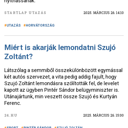
nyithassanak.
STARTLAP UTAZÁS
2025. MÁRCIUS 26. 14:10
UTAZÁS
HORVÁTORSZÁG
Miért is akarják lemondatni Szujó
Zoltánt?
Látszólag a semmiből összekülönbözött egymással
két autós szervezet, a vita pedig addig fajult, hogy
Szujó Zoltánt lemondásra szólították fel, de levelet
kapott az ügyben Pintér Sándor belügyminiszter is.
Utánajártunk, min veszett össze Szujó és Kurtyán
Ferenc.
24.HU
2025. MÁRCIUS 26. 15:00