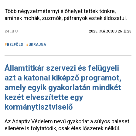
Több négyzetméternyi élőhelyet tettek tönkre,
aminek mohák, zuzmók, páfrányok estek áldozatul.
24.HU
2025. MÁRCIUS 26. 11:28
BELFÖLD
UKRAJNA
Államtitkár szervezi és felügyeli
azt a katonai kiképző programot,
amely egyik gyakorlatán mindkét
kezét elveszítette egy
kormánytisztviselő
Az Adaptív Védelem nevű gyakorlat a súlyos baleset
ellenére is folytatódik, csak éles lőszerek nélkül.