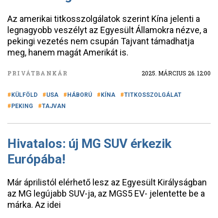
Az amerikai titkosszolgálatok szerint Kína jelenti a
legnagyobb veszélyt az Egyesült Államokra nézve, a
pekingi vezetés nem csupán Tajvant támadhatja
meg, hanem magát Amerikát is.
PRIVÁTBANKÁR
2025. MÁRCIUS 26. 12:00
KÜLFÖLD
USA
HÁBORÚ
KÍNA
TITKOSSZOLGÁLAT
PEKING
TAJVAN
Hivatalos: új MG SUV érkezik
Európába!
Már áprilistól elérhető lesz az Egyesült Királyságban
az MG legújabb SUV-ja, az MGS5 EV- jelentette be a
márka. Az idei