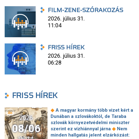
FILM-ZENE-SZÓRAKOZÁS
2026. július 31.
11:04
FRISS HÍREK
2026. július 31.
06:28
FRISS HÍREK
◆
A magyar kormány több vizet kért a
Dunában a szlovákoktól, de Taraba
2026
szlovák környezetvédelmi miniszter
08/06
◆
szerint ez vízhiánnyal járna
Nem
minden hallgatás jelent elzárkózást: