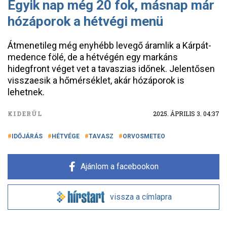
Egyik nap még 20 fok, másnap már
hózáporok a hétvégi menü
Átmenetileg még enyhébb levegő áramlik a Kárpát-
medence fölé, de a hétvégén egy markáns
hidegfront véget vet a tavaszias időnek. Jelentősen
visszaesik a hőmérséklet, akár hózáporok is
lehetnek.
KIDERÜL
2025. ÁPRILIS 3. 04:37
IDŐJÁRÁS
HÉTVÉGE
TAVASZ
ORVOSMETEO
Ajánlom a facebookon
vissza a címlapra