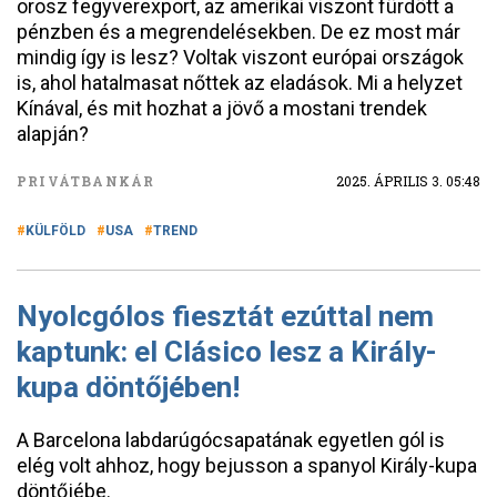
orosz fegyverexport, az amerikai viszont fürdött a
pénzben és a megrendelésekben. De ez most már
mindig így is lesz? Voltak viszont európai országok
is, ahol hatalmasat nőttek az eladások. Mi a helyzet
Kínával, és mit hozhat a jövő a mostani trendek
alapján?
PRIVÁTBANKÁR
2025. ÁPRILIS 3. 05:48
KÜLFÖLD
USA
TREND
Nyolcgólos fiesztát ezúttal nem
kaptunk: el Clásico lesz a Király-
kupa döntőjében!
A Barcelona labdarúgócsapatának egyetlen gól is
elég volt ahhoz, hogy bejusson a spanyol Király-kupa
döntőjébe.