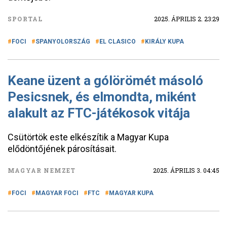
SPORTAL
2025. ÁPRILIS 2. 23:29
FOCI
SPANYOLORSZÁG
EL CLASICO
KIRÁLY KUPA
Keane üzent a gólörömét másoló
Pesicsnek, és elmondta, miként
alakult az FTC-játékosok vitája
Csütörtök este elkészítik a Magyar Kupa
elődöntőjének párosításait.
MAGYAR NEMZET
2025. ÁPRILIS 3. 04:45
FOCI
MAGYAR FOCI
FTC
MAGYAR KUPA