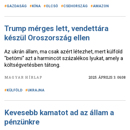
GAZDASÁG
KÍNA
OLCSÓ
CSEHORSZÁG
AMAZON
Trump mérges lett, vendettára
készül Oroszország ellen
Az ukrán állam, ma csak azért létezhet, mert külföld
"betömi" azt a harmincöt százalékos lyukat, amely a
költségvetésben tátong.
MAGYAR HÍRLAP
2025. ÁPRILIS 3. 06:08
KÜLFÖLD
UKRAJNA
Kevesebb kamatot ad az állam a
pénzünkre