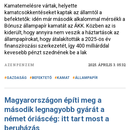
Kamatemelésre vártak, helyette
kamatcsökkentéseket kaptak az államtól a
befektetők: idén már második alkalommal mérsékli a
Bónusz állampapír kamatát az ÁKK. Közben az is
kiderült, hogy annyira nem veszik a háztartások az
állampapírokat, hogy átalakították a 2025-ös év
finanszírozási szerkezetét, így 400 milliárddal
kevesebb pénzt szednének be a lak
AZENPENZEM
2025. ÁPRILIS 3. 05:32
GAZDASÁG
BEFEKTETŐ
KAMAT
ÁLLAMPAPÍR
Magyarországon építi meg a
második legnagyobb gyárát a
német óriáscég: itt tart most a
beruházás