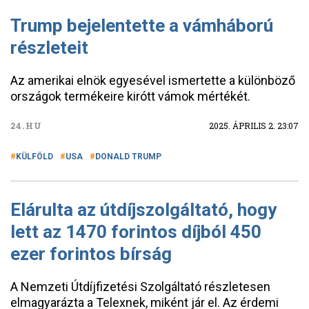
Trump bejelentette a vámháború
részleteit
Az amerikai elnök egyesével ismertette a különböző
országok termékeire kirótt vámok mértékét.
24.HU
2025. ÁPRILIS 2. 23:07
KÜLFÖLD
USA
DONALD TRUMP
Elárulta az útdíjszolgáltató, hogy
lett az 1470 forintos díjból 450
ezer forintos bírság
A Nemzeti Útdíjfizetési Szolgáltató részletesen
elmagyarázta a Telexnek, miként jár el. Az érdemi