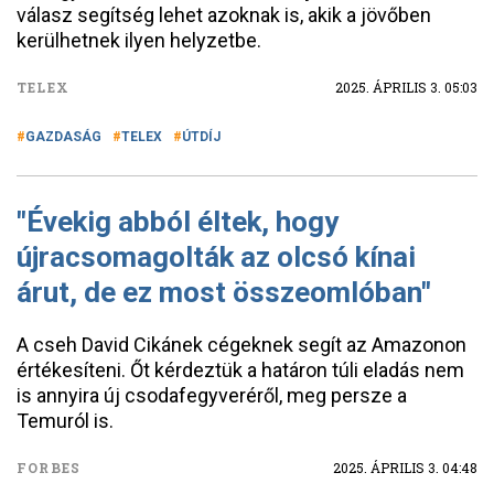
válasz segítség lehet azoknak is, akik a jövőben
kerülhetnek ilyen helyzetbe.
TELEX
2025. ÁPRILIS 3. 05:03
GAZDASÁG
TELEX
ÚTDÍJ
"Évekig abból éltek, hogy
újracsomagolták az olcsó kínai
árut, de ez most összeomlóban"
A cseh David Cikánek cégeknek segít az Amazonon
értékesíteni. Őt kérdeztük a határon túli eladás nem
is annyira új csodafegyveréről, meg persze a
Temuról is.
FORBES
2025. ÁPRILIS 3. 04:48