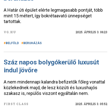
A Határ úti épület elérte legmagasabb pontját, több
mint 15 métert, így bokrétaavató ünnepséget
tartottak.
VG.HU
2025. ÁPRILIS 3. 06:23
BELFÖLD
BERUHÁZÁS
Száz napos bolygókerülő luxusút
indul jövőre
A nem mindennapi kalandra befizetők főleg vonattal
közlekednek majd, de lesz közúti és luxushajós
szakasz is, repülős viszont egyáltalán nem.
FIRST CLASS
2025. ÁPRILIS 3. 05:52