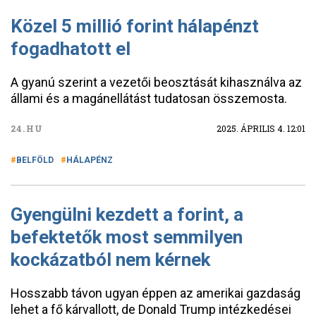
Közel 5 millió forint hálapénzt
fogadhatott el
A gyanú szerint a vezetői beosztását kihasználva az
állami és a magánellátást tudatosan összemosta.
24.HU
2025. ÁPRILIS 4. 12:01
BELFÖLD
HÁLAPÉNZ
Gyengülni kezdett a forint, a
befektetők most semmilyen
kockázatból nem kérnek
Hosszabb távon ugyan éppen az amerikai gazdaság
lehet a fő kárvallott, de Donald Trump intézkedései