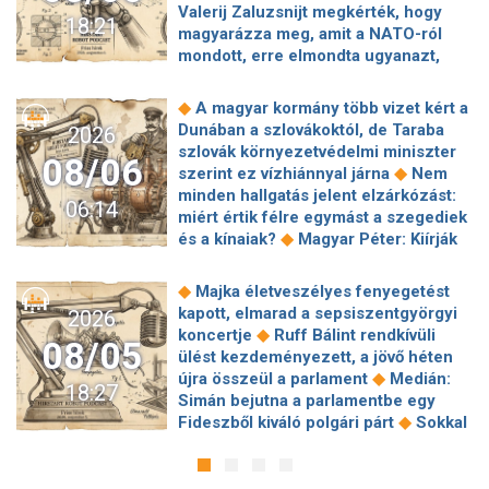
Valerij Zaluzsnijt megkérték, hogy
18:21
magyarázza meg, amit a NATO-ról
mondott, erre elmondta ugyanazt,
◆
csak még erősebben
800 millióért
kötött szerződéseket a HM cége a
◆
A magyar kormány több vizet kért a
Lounge Eventtel, a miniszter
Dunában a szlovákoktól, de Taraba
2026
◆
feljelentést tett
Orbán Anita
szlovák környezetvédelmi miniszter
08/06
megkérte a szlovák kormányt, hogy
◆
szerint ez vízhiánnyal járna
Nem
◆
segítse a magyar vízellátást
Forró
minden hallgatás jelent elzárkózást:
06:14
augusztus: gátja lehet az uniós
miért értik félre egymást a szegediek
források hazahozatalának az
◆
és a kínaiak?
Magyar Péter: Kiírják
◆
Alkotmánybíróság?
Török Gábor: Ez
az első szélerőművi pályázatokat, a
◆
Magyar Péter vizsgahete
projektekben magyar állami
◆
Majka életveszélyes fenyegetést
Meglepetés az albérletpiacon, nincs
◆
tulajdonrészt fognak előírni
Orbán
kapott, elmarad a sepsiszentgyörgyi
2026
◆
roham
Hirtelen titkolózni kezdett a
Gáspár hatszor repült honvédségi
◆
koncertje
Ruff Bálint rendkívüli
◆
Tisza a kegyelmi ügyekről
08/05
◆
gépen Csádba és Nigerbe
Ismert
ülést kezdeményezett, a jövő héten
Egyszerre két köztársasági elnöke is
magyar utazási iroda ment csődbe,
◆
újra összeül a parlament
Medián:
◆
lehet Magyarországnak jövő hétre
18:27
bolgár biztosítóval hadakozhatnak az
Simán bejutna a parlamentbe egy
Előnyben a Fradi a Górnik Zabrze
◆
utasok
Amerikai rakétákat is
◆
Fideszből kiváló polgári párt
Sokkal
◆
elleni El-selejtezős párharcban
Itt a
zsákmányolt az előrenyomuló orosz
◆
olcsóbb lesz végre a tankolás
fizetési lista: Lionel Messi magyar
◆
hadsereg
Az élet Balásy Gyula
Vitézy: 42 új, 120 méteres
◆
csapattársa keres a legrosszabbul
után: a Szerencsejáték Zrt. átalakítja
motorvonatot vesznek, teljesen