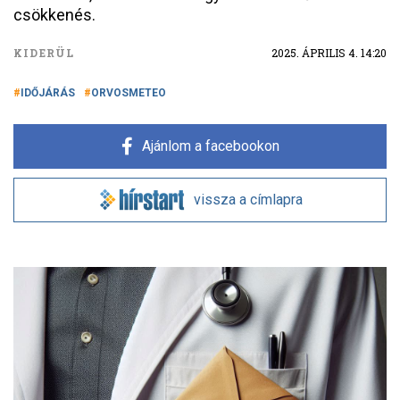
csökkenés.
KIDERÜL
2025. ÁPRILIS 4. 14:20
IDŐJÁRÁS
ORVOSMETEO
Ajánlom a facebookon
vissza a címlapra