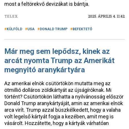
most a feltörekvő devizákat is bántja.
TELEX
2025. ÁPRILIS 4. 11:42
KÜLFÖLD
USA
DONALD TRUMP
BEFEKTETŐ
Már meg sem lepődsz, kinek az
arcát nyomta Trump az Amerikát
megnyitó aranykártyára
Az amerikai elnök csütörtökön mutatta meg az
ötmillió dolláros zöldkártyát az újságíróknak. Mi
történt? Csütörtökön láthatta a nyilvánosság először
Donald Trump aranykártyáját, amin az amerikai elnök
arca virít. Trump azzal büszkélkedett, hogy a valaha
volt legelső kártyát fogja a kezében, amit meg is
vásárolt. Hozzátette, hogy a kártyák várhatóan