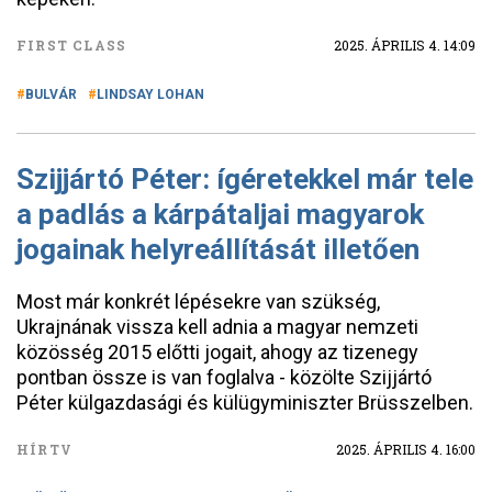
FIRST CLASS
2025. ÁPRILIS 4. 14:09
BULVÁR
LINDSAY LOHAN
Szijjártó Péter: ígéretekkel már tele
a padlás a kárpátaljai magyarok
jogainak helyreállítását illetően
Most már konkrét lépésekre van szükség,
Ukrajnának vissza kell adnia a magyar nemzeti
közösség 2015 előtti jogait, ahogy az tizenegy
pontban össze is van foglalva - közölte Szijjártó
Péter külgazdasági és külügyminiszter Brüsszelben.
HÍRTV
2025. ÁPRILIS 4. 16:00