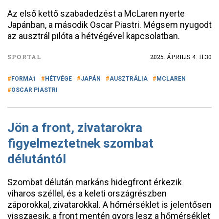
Az első kettő szabadedzést a McLaren nyerte
Japánban, a második Oscar Piastri. Mégsem nyugodt
az ausztrál pilóta a hétvégével kapcsolatban.
SPORTAL
2025. ÁPRILIS 4. 11:30
FORMA1
HÉTVÉGE
JAPÁN
AUSZTRÁLIA
MCLAREN
OSCAR PIASTRI
Jön a front, zivatarokra
figyelmeztetnek szombat
délutántól
Szombat délután markáns hidegfront érkezik
viharos széllel, és a keleti országrészben
záporokkal, zivatarokkal. A hőmérséklet is jelentősen
visszaesik, a front mentén gyors lesz a hőmérséklet