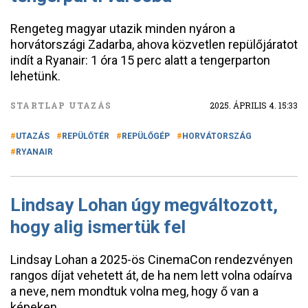
Rengeteg magyar utazik minden nyáron a
horvátországi Zadarba, ahova közvetlen repülőjáratot
indít a Ryanair: 1 óra 15 perc alatt a tengerparton
lehetünk.
STARTLAP UTAZÁS
2025. ÁPRILIS 4. 15:33
UTAZÁS
REPÜLŐTÉR
REPÜLŐGÉP
HORVÁTORSZÁG
RYANAIR
Lindsay Lohan úgy megváltozott,
hogy alig ismertük fel
​Lindsay Lohan a 2025-ös CinemaCon rendezvényen
rangos díjat vehetett át, de ha nem lett volna odaírva
a neve, nem mondtuk volna meg, hogy ő van a
képeken.