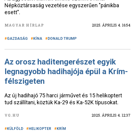
Népköztársaság vezetése egyszerűen "pánikba
esett".
MAGYAR HÍRLAP
2025. ÁPRILIS 4. 16:54
GAZDASÁG
KÍNA
DONALD TRUMP
Az orosz haditengerészet egyik
legnagyobb hadihajója épül a Krím-
félszigeten
Az új hadihajó 75 harci járművet és 15 helikoptert
tud szállítani, köztük Ka-29 és Ka-52K típusokat.
VG.HU
2025. ÁPRILIS 4. 12:37
KÜLFÖLD
HELIKOPTER
KRÍM