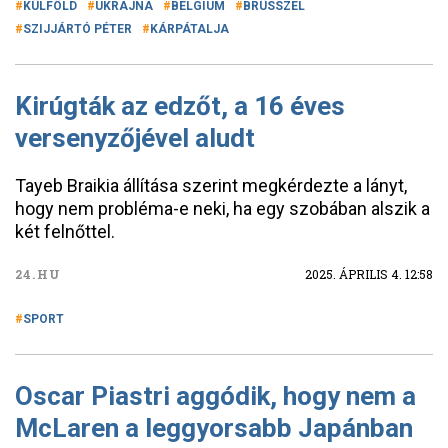
KÜLFÖLD
UKRAJNA
BELGIUM
BRÜSSZEL
SZIJJÁRTÓ PÉTER
KÁRPÁTALJA
Kirúgták az edzőt, a 16 éves
versenyzőjével aludt
Tayeb Braikia állítása szerint megkérdezte a lányt,
hogy nem probléma-e neki, ha egy szobában alszik a
két felnőttel.
24.HU
2025. ÁPRILIS 4. 12:58
SPORT
Oscar Piastri aggódik, hogy nem a
McLaren a leggyorsabb Japánban