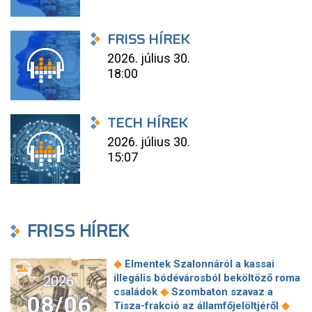
FRISS HÍREK
2026. július 30.
18:00
TECH HÍREK
2026. július 30.
15:07
FRISS HÍREK
◆
Elmentek Szalonnáról a kassai
illegális bódévárosból beköltöző roma
2026
◆
családok
Szombaton szavaz a
08/06
◆
Tisza-frakció az államfőjelöltjéről