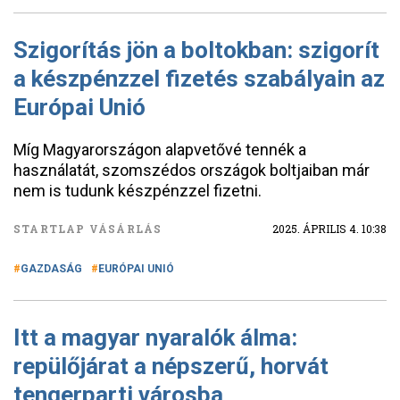
Szigorítás jön a boltokban: szigorít
a készpénzzel fizetés szabályain az
Európai Unió
Míg Magyarországon alapvetővé tennék a
használatát, szomszédos országok boltjaiban már
nem is tudunk készpénzzel fizetni.
STARTLAP VÁSÁRLÁS
2025. ÁPRILIS 4. 10:38
GAZDASÁG
EURÓPAI UNIÓ
Itt a magyar nyaralók álma:
repülőjárat a népszerű, horvát
tengerparti városba