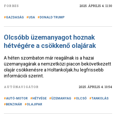
FORBES
2025. ÁPRILIS 4. 11:30
GAZDASÁG
USA
DONALD TRUMP
Olcsóbb üzemanyagot hoznak
hétvégére a csökkenő olajárak
A héten szombaton már reagálnak is a hazai
üzemanyagárak a nemzetközi piacon bekövetkezett
olajár csökkenésre a Holtankoljak.hu legfrissebb
információi szerint.
AUTÓNAVIGÁTOR
2025. ÁPRILIS 4. 10:54
AUTÓ-MOTOR
HÉTVÉGE
ÜZEMANYAG
OLCSÓ
TANKOLÁS
BENZINÁR
OLAJIPAR