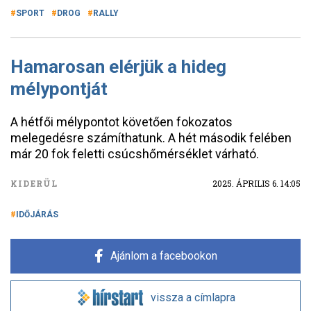
SPORT
DROG
RALLY
Hamarosan elérjük a hideg
mélypontját
A hétfői mélypontot követően fokozatos
melegedésre számíthatunk. A hét második felében
már 20 fok feletti csúcshőmérséklet várható.
KIDERÜL
2025. ÁPRILIS 6. 14:05
IDŐJÁRÁS
Ajánlom a facebookon
vissza a címlapra