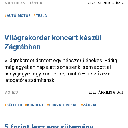
AUTÓNAVIGÁTOR
2025. ÁPRILIS 6. 15:32
AUTÓ-MOTOR
TESLA
Világrekorder koncert készül
Zágrábban
Világrekordot döntött egy népszerű énekes. Eddig
még egyetlen nap alatt soha senki sem adott el
annyi jegyet egy koncertre, mint ő – ötszázezer
látogatóra számítanak.
VG.HU
2025. ÁPRILIS 6. 16:19
KÜLFÖLD
KONCERT
HORVÁTORSZÁG
ZÁGRÁB
5 forint lesz egy sütemény