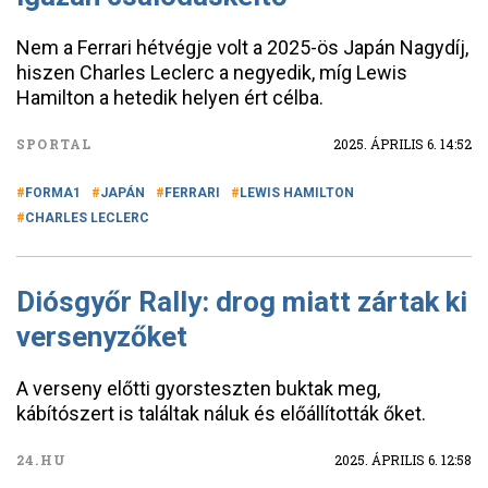
Nem a Ferrari hétvégje volt a 2025-ös Japán Nagydíj,
hiszen Charles Leclerc a negyedik, míg Lewis
Hamilton a hetedik helyen ért célba.
SPORTAL
2025. ÁPRILIS 6. 14:52
FORMA1
JAPÁN
FERRARI
LEWIS HAMILTON
CHARLES LECLERC
Diósgyőr Rally: drog miatt zártak ki
versenyzőket
A verseny előtti gyorsteszten buktak meg,
kábítószert is találtak náluk és előállították őket.
24.HU
2025. ÁPRILIS 6. 12:58