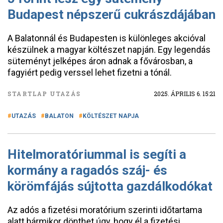
Budapest népszerű cukrászdájában
A Balatonnál és Budapesten is különleges akcióval
készülnek a magyar költészet napján. Egy legendás
süteményt jelképes áron adnak a fővárosban, a
fagyiért pedig verssel lehet fizetni a tónál.
STARTLAP UTAZÁS
2025. ÁPRILIS 6. 15:21
UTAZÁS
BALATON
KÖLTÉSZET NAPJA
Hitelmoratóriummal is segíti a
kormány a ragadós száj- és
körömfájás sújtotta gazdálkodókat
Az adós a fizetési moratórium szerinti időtartama
alatt bármikor dönthet úgy, hogy él a fizetési