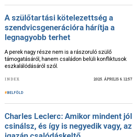
A szülőtartási kötelezettség a
szendvicsgenerációra hárítja a
legnagyobb terhet
A perek nagy része nem is a rászoruló szülő
támogatásáról, hanem családon belüli konfliktusok
eszkalálódásáról szól.
INDEX
2025. ÁPRILIS 6. 12:57
BELFÖLD
Charles Leclerc: Amikor mindent jól
csinálsz, és így is negyedik vagy, az
igazán csalódáskeltő