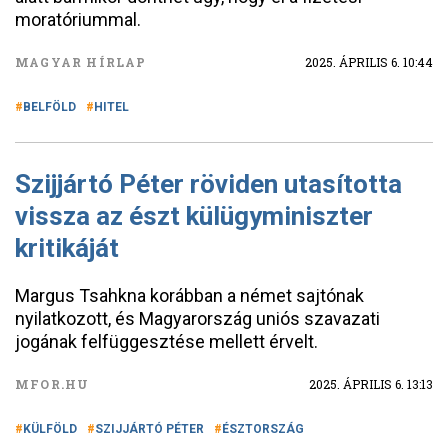
moratóriummal.
MAGYAR HÍRLAP
2025. ÁPRILIS 6. 10:44
BELFÖLD
HITEL
Szijjártó Péter röviden utasította
vissza az észt külügyminiszter
kritikáját
Margus Tsahkna korábban a német sajtónak
nyilatkozott, és Magyarország uniós szavazati
jogának felfüggesztése mellett érvelt.
MFOR.HU
2025. ÁPRILIS 6. 13:13
KÜLFÖLD
SZIJJÁRTÓ PÉTER
ÉSZTORSZÁG