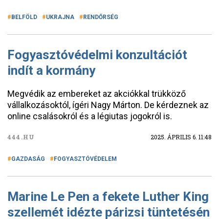
BELFÖLD
UKRAJNA
RENDŐRSÉG
Fogyasztóvédelmi konzultációt
indít a kormány
Megvédik az embereket az akciókkal trükköző
vállalkozásoktól, ígéri Nagy Márton. De kérdeznek az
online csalásokról és a légiutas jogokról is.
444.HU
2025. ÁPRILIS 6. 11:48
GAZDASÁG
FOGYASZTÓVÉDELEM
Marine Le Pen a fekete Luther King
szellemét idézte párizsi tüntetésén