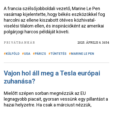
A francia szélsőjobboldali vezető, Marine Le Pen
vasárnap kijelentette, hogy békés eszközökkel fog
harcolni az ellene kiszabott ötéves közhivatal-
viselési tilalom ellen, és inspirációként az amerikai
polgárjogi harcos példáját követi.
PRIVÁTBANKÁR
2025. ÁPRILIS 6. 16:54
KÜLFÖLD
USA
PÁRIZS
TÜNTETÉS
MARINE LE PEN
Vajon hol áll meg a Tesla európai
zuhanása?
Mielőtt szépen sorban megnézzük az EU
legnagyobb piacait, gyorsan vessünk egy pillantást a
hazai helyzetre. Ha csak a márciust nézzük,