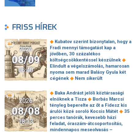
FRISS HÍREK
◆
Kubatov szerint bizonytalan, hogy a
Fradi mennyi támogatást kap a
2026
jövőben, 30 százalékos
08/09
◆
költségcsökkentéssel készülnek
Elindult a végelszámolás, hamarosan
06:40
nyoma sem marad Balásy Gyula két
◆
cégének
Nem sikerült
megállapodni a köztársasági elnökről,
tojással dobálták meg a
◆
Baka Andrást jelöli köztársasági
◆
miniszterelnököt – Koszovóban
◆
elnöknek a Tisza
Borbás Marcsi
2026
Szépségipar és orvosi turizmus:
tényleg beperelte az őt a Fidesz kis
08/08
milyen erős Budapest a plasztikai
◆
árulói közé soroló Kocsis Mátét
35
◆
sebészet térképén?
72 óra
perces tanórák, kevesebb házi
18:13
◆
Montenegróban
35 perces tanórák
feladat, óraszám-átcsoportosítás,
lehetnek az alsó tagozatos diákoknak,
mindennapos meseolvasás –
komoly változások jöhetnek az
elkészült a minisztérium alsó