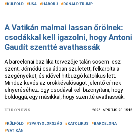
KÜLFÖLD
USA
HÁBORÚ
DONALD TRUMP
A Vatikán malmai lassan őrölnek:
csodákkal kell igazolni, hogy Antoni
Gaudít szentté avathassák
A barcelonai bazilika tervezője talán sosem lesz
szent. Jómódú családban született, felkarolta a
szegényeket, és idővel hitbuzgó katolikus lett.
Mindez kevés az örökkévalóságot jelentő címek
elnyeréséhez. Egy csodával kell bizonyítani, hogy
boldoggá, egy másikkal, hogy szentté avathassák.
EURONEWS
2025. ÁPRILIS 20. 15:15
KÜLFÖLD
SPANYOLORSZÁG
KATOLIKUS
BARCELONA
VATIKÁN