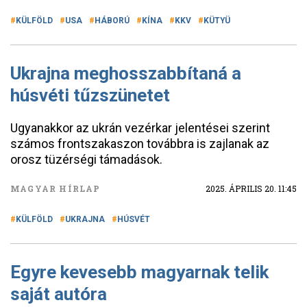
KÜLFÖLD
USA
HÁBORÚ
KÍNA
KKV
KÜTYÜ
Ukrajna meghosszabbítaná a
húsvéti tűzszünetet
Ugyanakkor az ukrán vezérkar jelentései szerint
számos frontszakaszon továbbra is zajlanak az
orosz tüzérségi támadások.
MAGYAR HÍRLAP
2025. ÁPRILIS 20. 11:45
KÜLFÖLD
UKRAJNA
HÚSVÉT
Egyre kevesebb magyarnak telik
saját autóra