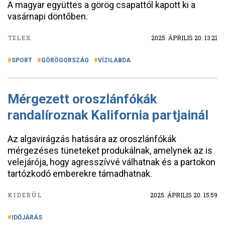
A magyar együttes a görög csapattól kapott ki a
vasárnapi döntőben.
TELEX
2025. ÁPRILIS 20. 13:21
SPORT
GÖRÖGORSZÁG
VÍZILABDA
Mérgezett oroszlánfókák
randalíroznak Kalifornia partjainál
Az algavirágzás hatására az oroszlánfókák
mérgezéses tüneteket produkálnak, amelynek az is
velejárója, hogy agresszívvé válhatnak és a partokon
tartózkodó emberekre támadhatnak.
KIDERÜL
2025. ÁPRILIS 20. 15:59
IDŐJÁRÁS