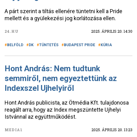
A párt szerint a tiltás ellenére tüntetni kell a Pride
mellett és a gyülekezési jog korlátozása ellen.
24.HU
2025. ÁPRILIS 20. 14:30
BELFÖLD
DK
TÜNTETÉS
BUDAPEST PRIDE
KÚRIA
Hont András: Nem tudtunk
semmiről, nem egyeztettünk az
Indexszel Ujhelyiről
Hont András publicista, az Ötmédia Kft. tulajdonosa
reagált arra, hogy az Index megszüntette Ujhelyi
Istvánnal az együttműködést.
MEDIA1
2025. ÁPRILIS 20. 13:23