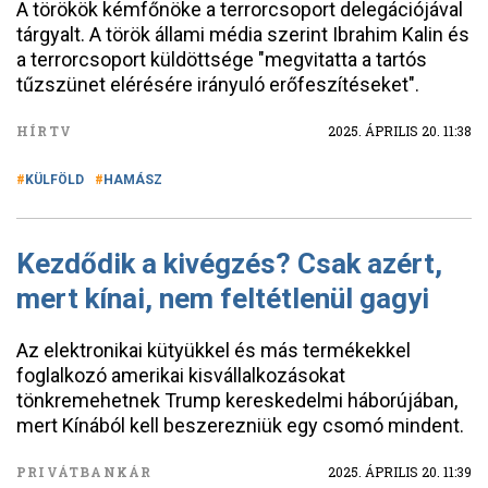
A törökök kémfőnöke a terrorcsoport delegációjával
tárgyalt. A török állami média szerint Ibrahim Kalin és
a terrorcsoport küldöttsége "megvitatta a tartós
tűzszünet elérésére irányuló erőfeszítéseket".
HÍRTV
2025. ÁPRILIS 20. 11:38
KÜLFÖLD
HAMÁSZ
Kezdődik a kivégzés? Csak azért,
mert kínai, nem feltétlenül gagyi
Az elektronikai kütyükkel és más termékekkel
foglalkozó amerikai kisvállalkozásokat
tönkremehetnek Trump kereskedelmi háborújában,
mert Kínából kell beszerezniük egy csomó mindent.
PRIVÁTBANKÁR
2025. ÁPRILIS 20. 11:39