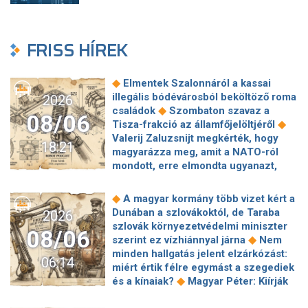
FRISS HÍREK
◆
Elmentek Szalonnáról a kassai
illegális bódévárosból beköltöző roma
2026
◆
családok
Szombaton szavaz a
08/06
◆
Tisza-frakció az államfőjelöltjéről
Valerij Zaluzsnijt megkérték, hogy
18:21
magyarázza meg, amit a NATO-ról
mondott, erre elmondta ugyanazt,
◆
csak még erősebben
800 millióért
kötött szerződéseket a HM cége a
◆
A magyar kormány több vizet kért a
Lounge Eventtel, a miniszter
Dunában a szlovákoktól, de Taraba
2026
◆
feljelentést tett
Orbán Anita
szlovák környezetvédelmi miniszter
08/06
megkérte a szlovák kormányt, hogy
◆
szerint ez vízhiánnyal járna
Nem
◆
segítse a magyar vízellátást
Forró
minden hallgatás jelent elzárkózást:
06:14
augusztus: gátja lehet az uniós
miért értik félre egymást a szegediek
források hazahozatalának az
◆
és a kínaiak?
Magyar Péter: Kiírják
◆
Alkotmánybíróság?
Török Gábor: Ez
az első szélerőművi pályázatokat, a
◆
Magyar Péter vizsgahete