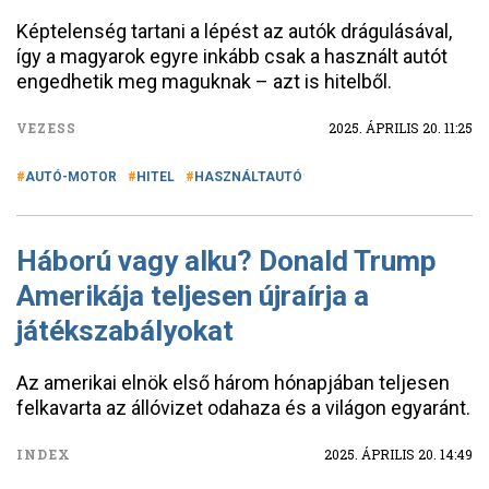
Képtelenség tartani a lépést az autók drágulásával,
így a magyarok egyre inkább csak a használt autót
engedhetik meg maguknak – azt is hitelből.
VEZESS
2025. ÁPRILIS 20. 11:25
AUTÓ-MOTOR
HITEL
HASZNÁLTAUTÓ
Háború vagy alku? Donald Trump
Amerikája teljesen újraírja a
játékszabályokat
Az amerikai elnök első három hónapjában teljesen
felkavarta az állóvizet odahaza és a világon egyaránt.
INDEX
2025. ÁPRILIS 20. 14:49