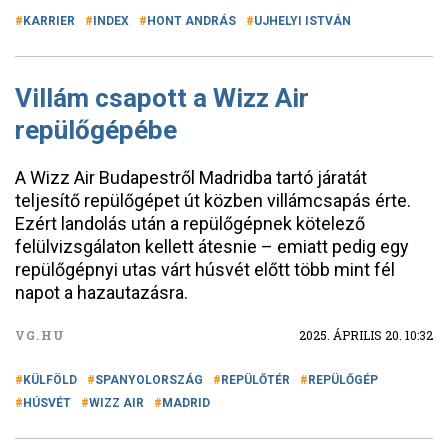
KARRIER
INDEX
HONT ANDRÁS
UJHELYI ISTVÁN
Villám csapott a Wizz Air
repülőgépébe
A Wizz Air Budapestről Madridba tartó járatát
teljesítő repülőgépet út közben villámcsapás érte.
Ezért landolás után a repülőgépnek kötelező
felülvizsgálaton kellett átesnie – emiatt pedig egy
repülőgépnyi utas várt húsvét előtt több mint fél
napot a hazautazásra.
VG.HU
2025. ÁPRILIS 20. 10:32
KÜLFÖLD
SPANYOLORSZÁG
REPÜLŐTÉR
REPÜLŐGÉP
HÚSVÉT
WIZZ AIR
MADRID