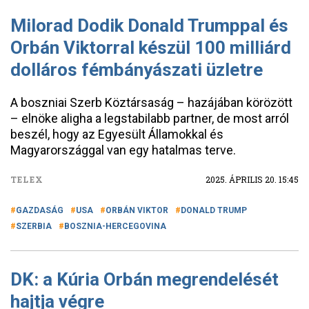
Milorad Dodik Donald Trumppal és
Orbán Viktorral készül 100 milliárd
dolláros fémbányászati üzletre
A boszniai Szerb Köztársaság – hazájában körözött
– elnöke aligha a legstabilabb partner, de most arról
beszél, hogy az Egyesült Államokkal és
Magyarországgal van egy hatalmas terve.
TELEX
2025. ÁPRILIS 20. 15:45
GAZDASÁG
USA
ORBÁN VIKTOR
DONALD TRUMP
SZERBIA
BOSZNIA-HERCEGOVINA
DK: a Kúria Orbán megrendelését
hajtja végre