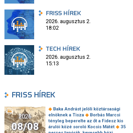
FRISS HÍREK
2026. augusztus 2.
18:02
TECH HÍREK
2026. augusztus 2.
15:13
FRISS HÍREK
◆
Baka Andrást jelöli köztársasági
◆
elnöknek a Tisza
Borbás Marcsi
2026
tényleg beperelte az őt a Fidesz kis
08/08
◆
árulói közé soroló Kocsis Mátét
35
perces tanórák, kevesebb házi