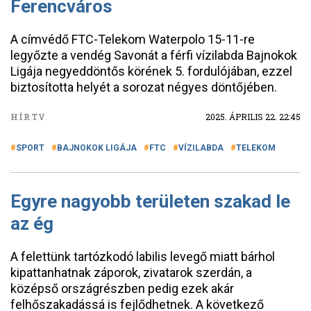
Ferencváros
A címvédő FTC-Telekom Waterpolo 15-11-re
legyőzte a vendég Savonát a férfi vízilabda Bajnokok
Ligája negyeddöntős körének 5. fordulójában, ezzel
biztosította helyét a sorozat négyes döntőjében.
HÍRTV
2025. ÁPRILIS 22. 22:45
SPORT
BAJNOKOK LIGÁJA
FTC
VÍZILABDA
TELEKOM
Egyre nagyobb területen szakad le
az ég
A felettünk tartózkodó labilis levegő miatt bárhol
kipattanhatnak záporok, zivatarok szerdán, a
középső országrészben pedig ezek akár
felhőszakadássá is fejlődhetnek. A következő