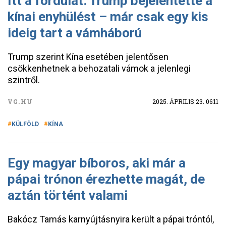
Itt a fordulat: Trump bejelentette a
kínai enyhülést – már csak egy kis
ideig tart a vámháború
Trump szerint Kína esetében jelentősen
csökkenhetnek a behozatali vámok a jelenlegi
szintről.
VG.HU
2025. ÁPRILIS 23. 06:11
KÜLFÖLD
KÍNA
Egy magyar bíboros, aki már a
pápai trónon érezhette magát, de
aztán történt valami
Bakócz Tamás karnyújtásnyira került a pápai tróntól,