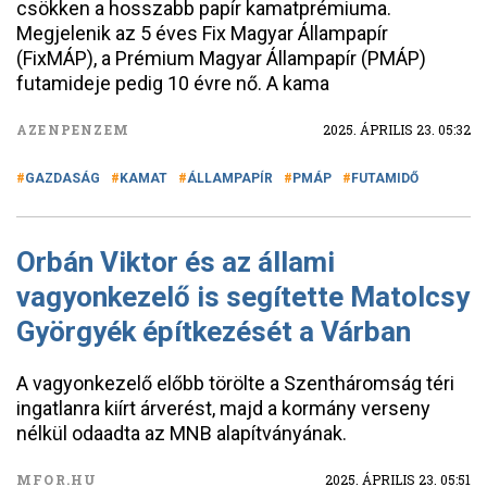
csökken a hosszabb papír kamatprémiuma.
Megjelenik az 5 éves Fix Magyar Állampapír
(FixMÁP), a Prémium Magyar Állampapír (PMÁP)
futamideje pedig 10 évre nő. A kama
AZENPENZEM
2025. ÁPRILIS 23. 05:32
GAZDASÁG
KAMAT
ÁLLAMPAPÍR
PMÁP
FUTAMIDŐ
Orbán Viktor és az állami
vagyonkezelő is segítette Matolcsy
Györgyék építkezését a Várban
A vagyonkezelő előbb törölte a Szentháromság téri
ingatlanra kiírt árverést, majd a kormány verseny
nélkül odaadta az MNB alapítványának.
MFOR.HU
2025. ÁPRILIS 23. 05:51