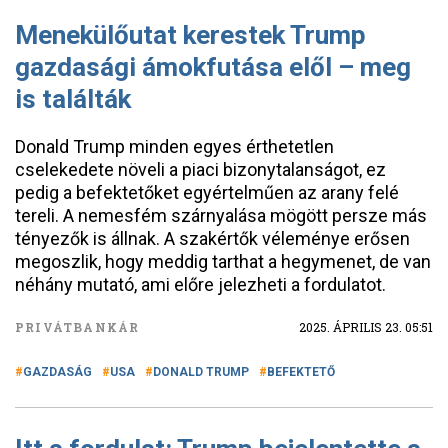
Menekülőutat kerestek Trump
gazdasági ámokfutása elől – meg
is találták
Donald Trump minden egyes érthetetlen
cselekedete növeli a piaci bizonytalanságot, ez
pedig a befektetőket egyértelműen az arany felé
tereli. A nemesfém szárnyalása mögött persze más
tényezők is állnak. A szakértők véleménye erősen
megoszlik, hogy meddig tarthat a hegymenet, de van
néhány mutató, ami előre jelezheti a fordulatot.
PRIVÁTBANKÁR
2025. ÁPRILIS 23. 05:51
GAZDASÁG
USA
DONALD TRUMP
BEFEKTETŐ