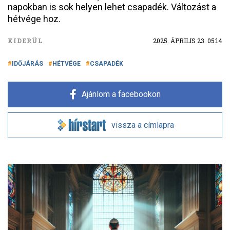
napokban is sok helyen lehet csapadék. Változást a
hétvége hoz.
KIDERÜL
2025. ÁPRILIS 23. 05:14
IDŐJÁRÁS
HÉTVÉGE
CSAPADÉK
Ajánlom a facebookon
vissza a címlapra