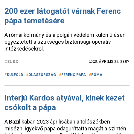
200 ezer látogatót várnak Ferenc
pápa temetésére
A római kormány és a polgári védelem külön ülésen
egyeztetett a szükséges biztonsági-operatív
intézkedésekről.
TELEX
2025. ÁPRILIS 22. 23:07
KÜLFÖLD
OLASZORSZÁG
FERENC PÁPA
RÓMA
Interjú Kardos atyával, kinek kezet
csókolt a pápa
A Bazilikában 2023 áprilisában a tolószékben
misézni igyekvő pápa odaguríttatta magát a szintén