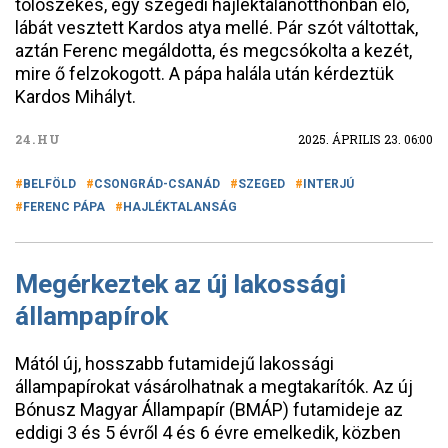
tolószékes, egy szegedi hajléktalanotthonban élő,
lábát vesztett Kardos atya mellé. Pár szót váltottak,
aztán Ferenc megáldotta, és megcsókolta a kezét,
mire ő felzokogott. A pápa halála után kérdeztük
Kardos Mihályt.
24.HU
2025. ÁPRILIS 23. 06:00
BELFÖLD
CSONGRÁD-CSANÁD
SZEGED
INTERJÚ
FERENC PÁPA
HAJLÉKTALANSÁG
Megérkeztek az új lakossági
állampapírok
Mától új, hosszabb futamidejű lakossági
állampapírokat vásárolhatnak a megtakarítók. Az új
Bónusz Magyar Állampapír (BMÁP) futamideje az
eddigi 3 és 5 évről 4 és 6 évre emelkedik, közben