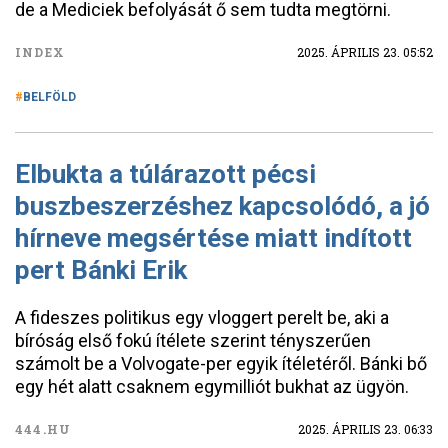
de a Mediciek befolyását ő sem tudta megtörni.
INDEX
2025. ÁPRILIS 23. 05:52
BELFÖLD
Elbukta a túlárazott pécsi
buszbeszerzéshez kapcsolódó, a jó
hírneve megsértése miatt indított
pert Bánki Erik
A fideszes politikus egy vloggert perelt be, aki a
bíróság első fokú ítélete szerint tényszerűen
számolt be a Volvogate-per egyik ítéletéről. Bánki bő
egy hét alatt csaknem egymilliót bukhat az ügyön.
444.HU
2025. ÁPRILIS 23. 06:33