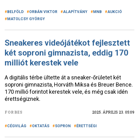
BELFÖLD
ORBÁN VIKTOR
ALAPÍTVÁNY
MNB
AUKCIÓ
MATOLCSY GYÖRGY
Sneakeres videójátékot fejlesztett
két soproni gimnazista, eddig 170
milliót kerestek vele
A digitális térbe ültette át a sneaker-őrületet két
soproni gimnazista, Horváth Miksa és Breuer Bence.
170 millió forintot kerestek vele, és még csak idén
érettségiznek.
FORBES
2025. ÁPRILIS 23. 05:09
CÉGVILÁG
OKTATÁS
SOPRON
ÉRETTSÉGI