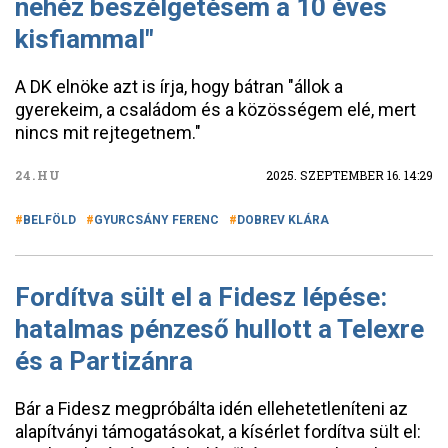
nehéz beszélgetésem a 10 éves
kisfiammal"
A DK elnöke azt is írja, hogy bátran "állok a
gyerekeim, a családom és a közösségem elé, mert
nincs mit rejtegetnem."
24.HU
2025. SZEPTEMBER 16. 14:29
BELFÖLD
GYURCSÁNY FERENC
DOBREV KLÁRA
Fordítva sült el a Fidesz lépése:
hatalmas pénzeső hullott a Telexre
és a Partizánra
Bár a Fidesz megpróbálta idén ellehetetleníteni az
alapítványi támogatásokat, a kísérlet fordítva sült el: