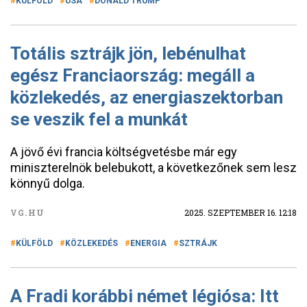
KÜLFÖLD
USA
DONALD TRUMP
Totális sztrájk jön, lebénulhat
egész Franciaország: megáll a
közlekedés, az energiaszektorban
se veszik fel a munkát
A jövő évi francia költségvetésbe már egy
miniszterelnök belebukott, a következőnek sem lesz
könnyű dolga.
VG.HU
2025. SZEPTEMBER 16. 12:18
KÜLFÖLD
KÖZLEKEDÉS
ENERGIA
SZTRÁJK
A Fradi korábbi német légiósa: Itt