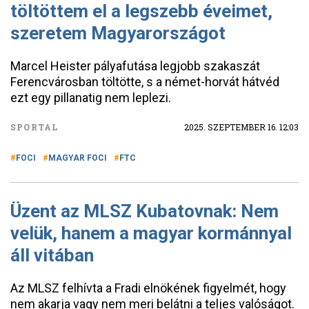
töltöttem el a legszebb éveimet,
szeretem Magyarországot
Marcel Heister pályafutása legjobb szakaszát
Ferencvárosban töltötte, s a német-horvát hátvéd
ezt egy pillanatig nem leplezi.
SPORTAL
2025. SZEPTEMBER 16. 12:03
FOCI
MAGYAR FOCI
FTC
Üzent az MLSZ Kubatovnak: Nem
velük, hanem a magyar kormánnyal
áll vitában
Az MLSZ felhívta a Fradi elnökének figyelmét, hogy
nem akarja vagy nem meri belátni a teljes valóságot.