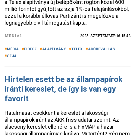
a Telex alapítványa új belépőként rögtön közel 600
millió forintot gyűjtött az szja 1%-os felajánlásokból,
ezzel a korábbi éllovas Partizánt is megelőzve a
legnagyobb civil támogatást kapta.
MEDIA1
2025. SZEPTEMBER 16. 15:42
MÉDIA
FIDESZ
ALAPÍTVÁNY
TELEX
ADÓBEVALLÁS
SZJA
Hirtelen esett be az állampapírok
iránti kereslet, de így is van egy
favorit
Hatalmasat csökkent a kereslet a lakossági
állampapírok iránt az ÁKK friss adatai szerint. Az
alacsony kereslet ellenére is a FixMÁP a hazai
lakossági állampapírpiac királya. Mi történt? Rég nem