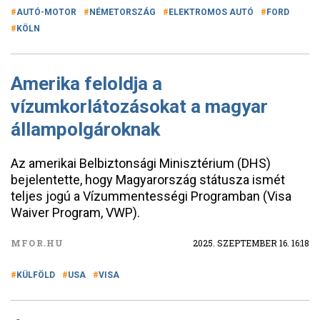
AUTÓ-MOTOR
NÉMETORSZÁG
ELEKTROMOS AUTÓ
FORD
KÖLN
Amerika feloldja a
vízumkorlátozásokat a magyar
állampolgároknak
Az amerikai Belbiztonsági Minisztérium (DHS)
bejelentette, hogy Magyarország státusza ismét
teljes jogú a Vízummentességi Programban (Visa
Waiver Program, VWP).
MFOR.HU
2025. SZEPTEMBER 16. 16:18
KÜLFÖLD
USA
VISA