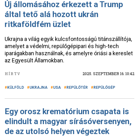
Új állomásához érkezett a Trump
által tető alá hozott ukrán
ritkaföldfém üzlet
Ukrajna a világ egyik kulcsfontosságú titánszállítója,
amelyet a védelmi, repülőgépipari és high-tech
iparágakban használnak, és amelyre óriási a kereslet
az Egyesült Államokban.
HÍRTV
2025. SZEPTEMBER 16. 10:42
KÜLFÖLD
UKRAJNA
USA
REPÜLŐTÉR
REPÜLŐGÉP
Egy orosz krematórium csapata is
elindult a magyar sírásóversenyen,
de az utolsó helyen végeztek