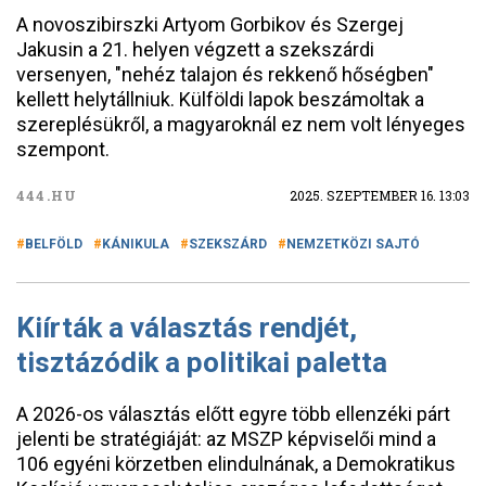
A novoszibirszki Artyom Gorbikov és Szergej
Jakusin a 21. helyen végzett a szekszárdi
versenyen, "nehéz talajon és rekkenő hőségben"
kellett helytállniuk. Külföldi lapok beszámoltak a
szereplésükről, a magyaroknál ez nem volt lényeges
szempont.
444.HU
2025. SZEPTEMBER 16. 13:03
BELFÖLD
KÁNIKULA
SZEKSZÁRD
NEMZETKÖZI SAJTÓ
Kiírták a választás rendjét,
tisztázódik a politikai paletta
A 2026-os választás előtt egyre több ellenzéki párt
jelenti be stratégiáját: az MSZP képviselői mind a
106 egyéni körzetben elindulnának, a Demokratikus