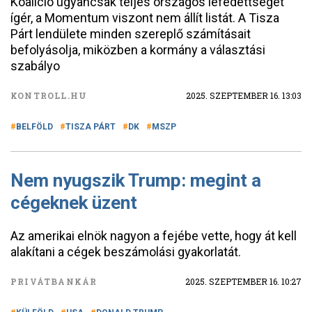
Koalíció ugyancsak teljes országos lefedettséget
ígér, a Momentum viszont nem állít listát. A Tisza
Párt lendülete minden szereplő számításait
befolyásolja, miközben a kormány a választási
szabályo
KONTROLL.HU
2025. SZEPTEMBER 16. 13:03
BELFÖLD
TISZA PÁRT
DK
MSZP
Nem nyugszik Trump: megint a
cégeknek üzent
Az amerikai elnök nagyon a fejébe vette, hogy át kell
alakítani a cégek beszámolási gyakorlatát.
PRIVÁTBANKÁR
2025. SZEPTEMBER 16. 10:27