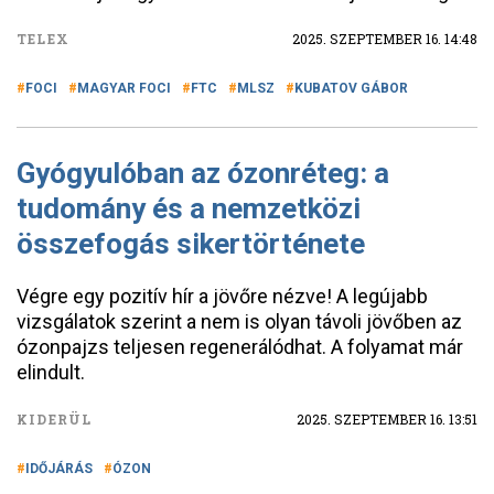
TELEX
2025. SZEPTEMBER 16. 14:48
FOCI
MAGYAR FOCI
FTC
MLSZ
KUBATOV GÁBOR
Gyógyulóban az ózonréteg: a
tudomány és a nemzetközi
összefogás sikertörténete
Végre egy pozitív hír a jövőre nézve! A legújabb
vizsgálatok szerint a nem is olyan távoli jövőben az
ózonpajzs teljesen regenerálódhat. A folyamat már
elindult.
KIDERÜL
2025. SZEPTEMBER 16. 13:51
IDŐJÁRÁS
ÓZON