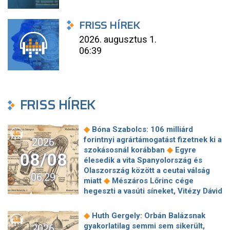
FRISS HÍREK
2026. augusztus 1.
06:39
FRISS HÍREK
◆
Bóna Szabolcs: 106 milliárd
forintnyi agrártámogatást fizetnek ki a
2026
◆
szokásosnál korábban
Egyre
08/08
élesedik a vita Spanyolország és
Olaszország között a ceutai válság
06:29
◆
miatt
Mészáros Lőrinc cége
hegeszti a vasúti síneket, Vitézy Dávid
◆
elmagyarázta, miért
Jogi lépéseket
tesz a Bosnyák téri irodakomplexum
◆
Huth Gergely: Orbán Balázsnak
beruházója, ha az állam felmondja a
gyakorlatilag semmi sem sikerült,
2026