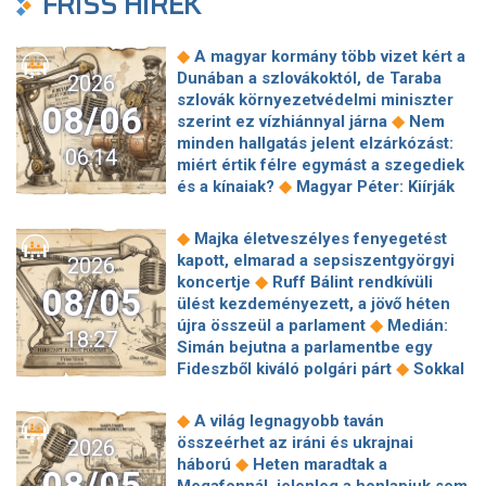
FRISS HÍREK
◆
A magyar kormány több vizet kért a
Dunában a szlovákoktól, de Taraba
2026
szlovák környezetvédelmi miniszter
08/06
◆
szerint ez vízhiánnyal járna
Nem
minden hallgatás jelent elzárkózást:
06:14
miért értik félre egymást a szegediek
◆
és a kínaiak?
Magyar Péter: Kiírják
az első szélerőművi pályázatokat, a
projektekben magyar állami
◆
Majka életveszélyes fenyegetést
◆
tulajdonrészt fognak előírni
Orbán
kapott, elmarad a sepsiszentgyörgyi
2026
Gáspár hatszor repült honvédségi
◆
koncertje
Ruff Bálint rendkívüli
08/05
◆
gépen Csádba és Nigerbe
Ismert
ülést kezdeményezett, a jövő héten
magyar utazási iroda ment csődbe,
◆
újra összeül a parlament
Medián:
18:27
bolgár biztosítóval hadakozhatnak az
Simán bejutna a parlamentbe egy
◆
utasok
Amerikai rakétákat is
◆
Fideszből kiváló polgári párt
Sokkal
zsákmányolt az előrenyomuló orosz
◆
olcsóbb lesz végre a tankolás
◆
hadsereg
Az élet Balásy Gyula
Vitézy: 42 új, 120 méteres
◆
A világ legnagyobb taván
után: a Szerencsejáték Zrt. átalakítja
motorvonatot vesznek, teljesen
összeérhet az iráni és ukrajnai
2026
◆
ügynökségi modelljét
A Tisza-
megújul a szentendrei, a csepeli és a
◆
háború
Heten maradtak a
frakció kezdeményezte, hogy jövő
08/05
◆
ráckevei HÉV járműparkja
Egy