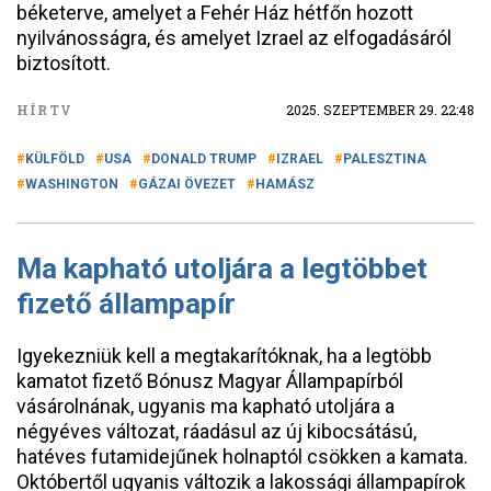
béketerve, amelyet a Fehér Ház hétfőn hozott
nyilvánosságra, és amelyet Izrael az elfogadásáról
biztosított.
HÍRTV
2025. SZEPTEMBER 29. 22:48
KÜLFÖLD
USA
DONALD TRUMP
IZRAEL
PALESZTINA
WASHINGTON
GÁZAI ÖVEZET
HAMÁSZ
Ma kapható utoljára a legtöbbet
fizető állampapír
Igyekezniük kell a megtakarítóknak, ha a legtöbb
kamatot fizető Bónusz Magyar Állampapírból
vásárolnának, ugyanis ma kapható utoljára a
négyéves változat, ráadásul az új kibocsátású,
hatéves futamidejűnek holnaptól csökken a kamata.
Októbertől ugyanis változik a lakossági állampapírok