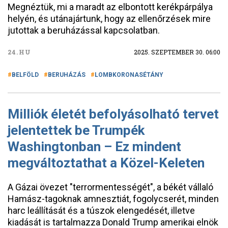
Megnéztük, mi a maradt az elbontott kerékpárpálya
helyén, és utánajártunk, hogy az ellenőrzések mire
jutottak a beruházással kapcsolatban.
24.HU
2025. SZEPTEMBER 30. 06:00
BELFÖLD
BERUHÁZÁS
LOMBKORONASÉTÁNY
Milliók életét befolyásolható tervet
jelentettek be Trumpék
Washingtonban – Ez mindent
megváltoztathat a Közel-Keleten
A Gázai övezet "terrormentességét", a békét vállaló
Hamász-tagoknak amnesztiát, fogolycserét, minden
harc leállítását és a túszok elengedését, illetve
kiadását is tartalmazza Donald Trump amerikai elnök