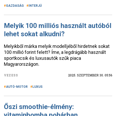
GAZDASÁG
INTERJÚ
Melyik 100 milliós használt autóból
lehet sokat alkudni?
Melyikből márka melyik modelljéből hirdetnek sokat
100 millió forint felett? Íme, a legdrágább használt
sportkocsik és luxusautók szűk piaca
Magyarországon.
VEZESS
2025. SZEPTEMBER 30. 05:56
AUTÓ-MOTOR
LUXUS
Őszi smoothie-élmény:
vitaminbomba pohárban