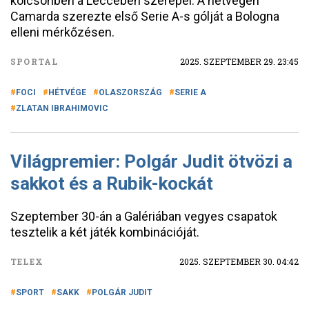
kölcsönben a Leccében szerepel. A hétvégén
Camarda szerezte első Serie A-s gólját a Bologna
elleni mérkőzésen.
SPORTAL
2025. SZEPTEMBER 29. 23:45
FOCI
HÉTVÉGE
OLASZORSZÁG
SERIE A
ZLATAN IBRAHIMOVIC
Világpremier: Polgár Judit ötvözi a
sakkot és a Rubik-kockát
Szeptember 30-án a Galériában vegyes csapatok
tesztelik a két játék kombinációját.
TELEX
2025. SZEPTEMBER 30. 04:42
SPORT
SAKK
POLGÁR JUDIT