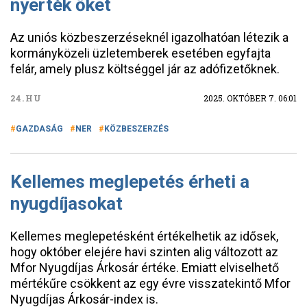
nyerték őket
Az uniós közbeszerzéseknél igazolhatóan létezik a
kormányközeli üzletemberek esetében egyfajta
felár, amely plusz költséggel jár az adófizetőknek.
24.HU
2025. OKTÓBER 7. 06:01
GAZDASÁG
NER
KÖZBESZERZÉS
Kellemes meglepetés érheti a
nyugdíjasokat
Kellemes meglepetésként értékelhetik az idősek,
hogy október elejére havi szinten alig változott az
Mfor Nyugdíjas Árkosár értéke. Emiatt elviselhető
mértékűre csökkent az egy évre visszatekintő Mfor
Nyugdíjas Árkosár-index is.