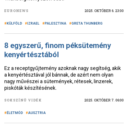
EURONEWS
2025. OKTÓBER 6. 23:00
KÜLFÖLD
IZRAEL
PALESZTINA
GRETA THUNBERG
8 egyszerű, finom péksütemény
kenyértésztából
Ez a receptgyűjtemény azoknak nagy segítség, akik
a kenyértésztával jól bánnak, de azért nem olyan
nagy művészei a sütemények, rétesek, linzerek,
piskóták készítésének.
SOKSZÍNŰ VIDÉK
2025. OKTÓBER 7. 06:00
ÉLETMÓD
AUSZTRIA