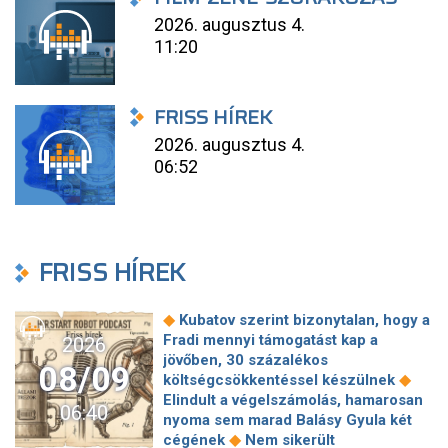
2026. augusztus 4.
11:20
FRISS HÍREK
2026. augusztus 4.
06:52
FRISS HÍREK
◆
Kubatov szerint bizonytalan, hogy a
Fradi mennyi támogatást kap a
2026
jövőben, 30 százalékos
08/09
◆
költségcsökkentéssel készülnek
Elindult a végelszámolás, hamarosan
06:40
nyoma sem marad Balásy Gyula két
◆
cégének
Nem sikerült