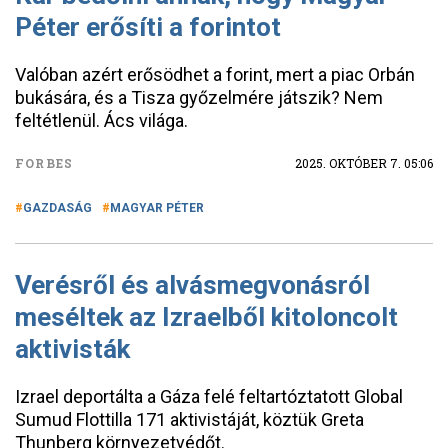
Péter erősíti a forintot
Valóban azért erősödhet a forint, mert a piac Orbán
bukására, és a Tisza győzelmére játszik? Nem
feltétlenül. Ács világa.
FORBES
2025. OKTÓBER 7. 05:06
GAZDASÁG
MAGYAR PÉTER
Verésről és alvásmegvonásról
meséltek az Izraelből kitoloncolt
aktivisták
Izrael deportálta a Gáza felé feltartóztatott Global
Sumud Flottilla 171 aktivistáját, köztük Greta
Thunberg környezetvédőt.