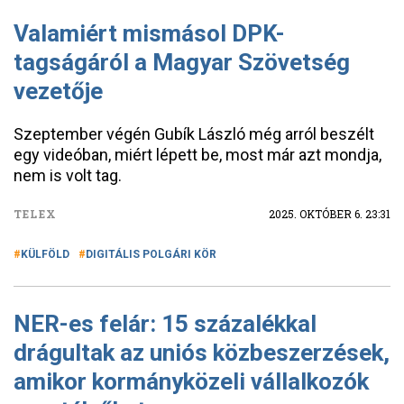
Valamiért mismásol DPK-
tagságáról a Magyar Szövetség
vezetője
Szeptember végén Gubík László még arról beszélt
egy videóban, miért lépett be, most már azt mondja,
nem is volt tag.
TELEX
2025. OKTÓBER 6. 23:31
KÜLFÖLD
DIGITÁLIS POLGÁRI KÖR
NER-es felár: 15 százalékkal
drágultak az uniós közbeszerzések,
amikor kormányközeli vállalkozók