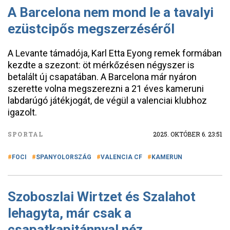
A Barcelona nem mond le a tavalyi
ezüstcipős megszerzéséről
A Levante támadója, Karl Etta Eyong remek formában
kezdte a szezont: öt mérkőzésen négyszer is
betalált új csapatában. A Barcelona már nyáron
szerette volna megszerezni a 21 éves kameruni
labdarúgó játékjogát, de végül a valenciai klubhoz
igazolt.
SPORTAL
2025. OKTÓBER 6. 23:51
FOCI
SPANYOLORSZÁG
VALENCIA CF
KAMERUN
Szoboszlai Wirtzet és Szalahot
lehagyta, már csak a
csapatkapitánnyal néz