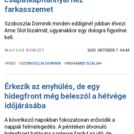
farkasszemet
Szoboszlai Dominik minden eddiginél jobban élvezi
Arne Slot bizalmát, ugyanakkor egy dologra figyelnie
kell.
MAGYAR NEMZET
2025. OKTÓBER 7. 04:48
FOCI
SZOBOSZLAI DOMINIK
MOHAMED SZALAH
Érkezik az enyhülés, de egy
hidegfront még beleszól a hétvége
időjárásába
A következő napokban fokozatosan erősödik a
nappali felmelegedés. A pénteken átvonuló
hidegfront hatására szelesre fordul az idő, de