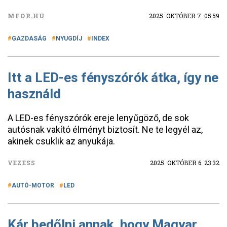
MFOR.HU
2025. OKTÓBER 7. 05:59
GAZDASÁG
NYUGDÍJ
INDEX
Itt a LED-es fényszórók átka, így ne
használd
A LED-es fényszórók ereje lenyűgöző, de sok
autósnak vakító élményt biztosít. Ne te legyél az,
akinek csuklik az anyukája.
VEZESS
2025. OKTÓBER 6. 23:32
AUTÓ-MOTOR
LED
Kár bedőlni annak, hogy Magyar