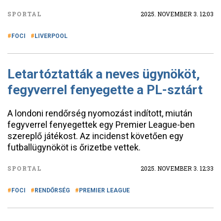
SPORTAL
2025. NOVEMBER 3. 12:03
FOCI
LIVERPOOL
Letartóztatták a neves ügynököt,
fegyverrel fenyegette a PL-sztárt
A londoni rendőrség nyomozást indított, miután
fegyverrel fenyegettek egy Premier League-ben
szereplő játékost. Az incidenst követően egy
futballügynököt is őrizetbe vettek.
SPORTAL
2025. NOVEMBER 3. 12:33
FOCI
RENDŐRSÉG
PREMIER LEAGUE