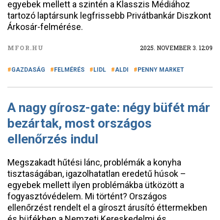
egyebek mellett a szintén a Klasszis Médiához
tartozó laptársunk legfrissebb Privátbankár Diszkont
Árkosár-felmérése.
MFOR.HU
2025. NOVEMBER 3. 12:09
GAZDASÁG
FELMÉRÉS
LIDL
ALDI
PENNY MARKET
A nagy gírosz-gate: négy büfét már
bezártak, most országos
ellenőrzés indul
Megszakadt hűtési lánc, problémák a konyha
tisztaságában, igazolhatatlan eredetű húsok –
egyebek mellett ilyen problémákba ütközött a
fogyasztóvédelem. Mi történt? Országos
ellenőrzést rendelt el a gíroszt árusító éttermekben
és büfékben a Nemzeti Kereskedelmi és