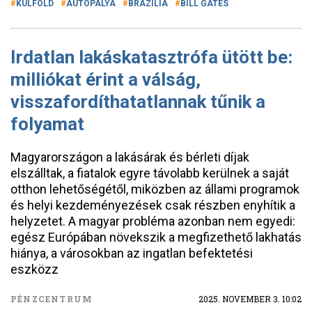
KÜLFÖLD
AUTÓPÁLYA
BRAZÍLIA
BILL GATES
Irdatlan lakáskatasztrófa ütött be:
milliókat érint a válság,
visszafordíthatatlannak tűnik a
folyamat
Magyarországon a lakásárak és bérleti díjak
elszálltak, a fiatalok egyre távolabb kerülnek a saját
otthon lehetőségétől, miközben az állami programok
és helyi kezdeményezések csak részben enyhítik a
helyzetet. A magyar probléma azonban nem egyedi:
egész Európában növekszik a megfizethető lakhatás
hiánya, a városokban az ingatlan befektetési
eszközz
PÉNZCENTRUM
2025. NOVEMBER 3. 10:02