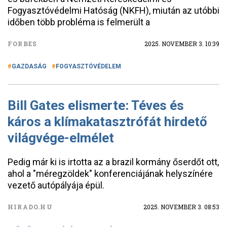
Fogyasztóvédelmi Hatóság (NKFH), miután az utóbbi
időben több probléma is felmerült a
FORBES
2025. NOVEMBER 3. 10:39
GAZDASÁG
FOGYASZTÓVÉDELEM
Bill Gates elismerte: Téves és
káros a klímakatasztrófát hirdető
világvége-elmélet
Pedig már ki is irtotta az a brazil kormány őserdőt ott,
ahol a "méregzöldek" konferenciájának helyszínére
vezető autópályája épül.
HIRADO.HU
2025. NOVEMBER 3. 08:53