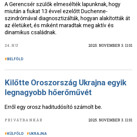
A Gerencsér szülők elmesélték lapunknak, hogy
miután a fiukat 13 évvel ezelőtt Duchenne-
szindrómával diagnosztizálták, hogyan alakították át
az életüket, és miként maradtak meg aktív és
dinamikus családnak.
24.HU
2025. NOVEMBER 3. 11:01
BELFÖLD
Kilőtte Oroszország Ukrajna egyik
legnagyobb hőerőművét
Erről egy orosz haditudósító számolt be.
PRIVÁTBANKÁR
2025. NOVEMBER 3. 11:01
KÜLFÖLD
UKRAJNA