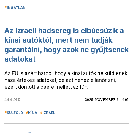
INGATLAN
Az izraeli hadsereg is elbúcsúzik a
kínai autóktól, mert nem tudják
garantálni, hogy azok ne gyűjtsenek
adatokat
Az EU is azért harcol, hogy a kínai autók ne küldjenek
haza értékes adatokat, de ezt nehéz ellenőrizni,
ezért döntött a csere mellett az IDF.
444.HU
2025. NOVEMBER 3. 14:01
KÜLFÖLD
KÍNA
IZRAEL