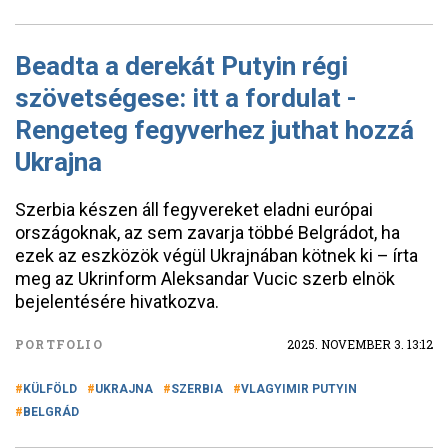
Beadta a derekát Putyin régi
szövetségese: itt a fordulat -
Rengeteg fegyverhez juthat hozzá
Ukrajna
Szerbia készen áll fegyvereket eladni európai
országoknak, az sem zavarja többé Belgrádot, ha
ezek az eszközök végül Ukrajnában kötnek ki – írta
meg az Ukrinform Aleksandar Vucic szerb elnök
bejelentésére hivatkozva.
PORTFOLIO
2025. NOVEMBER 3. 13:12
KÜLFÖLD
UKRAJNA
SZERBIA
VLAGYIMIR PUTYIN
BELGRÁD