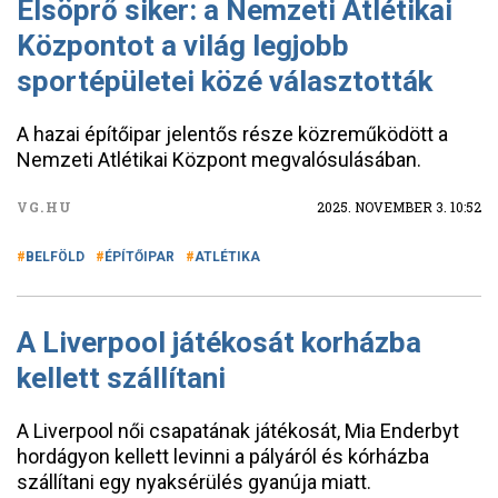
Elsöprő siker: a Nemzeti Atlétikai
Központot a világ legjobb
sportépületei közé választották
A hazai építőipar jelentős része közreműködött a
Nemzeti Atlétikai Központ megvalósulásában.
VG.HU
2025. NOVEMBER 3. 10:52
BELFÖLD
ÉPÍTŐIPAR
ATLÉTIKA
A Liverpool játékosát korházba
kellett szállítani
A Liverpool női csapatának játékosát, Mia Enderbyt
hordágyon kellett levinni a pályáról és kórházba
szállítani egy nyaksérülés gyanúja miatt.