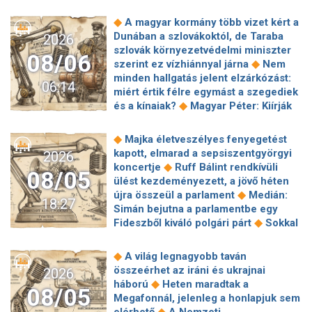
◆
A magyar kormány több vizet kért a
Dunában a szlovákoktól, de Taraba
2026
szlovák környezetvédelmi miniszter
08/06
◆
szerint ez vízhiánnyal járna
Nem
minden hallgatás jelent elzárkózást:
06:14
miért értik félre egymást a szegediek
◆
és a kínaiak?
Magyar Péter: Kiírják
az első szélerőművi pályázatokat, a
projektekben magyar állami
◆
Majka életveszélyes fenyegetést
◆
tulajdonrészt fognak előírni
Orbán
kapott, elmarad a sepsiszentgyörgyi
2026
Gáspár hatszor repült honvédségi
◆
koncertje
Ruff Bálint rendkívüli
08/05
◆
gépen Csádba és Nigerbe
Ismert
ülést kezdeményezett, a jövő héten
magyar utazási iroda ment csődbe,
◆
újra összeül a parlament
Medián:
18:27
bolgár biztosítóval hadakozhatnak az
Simán bejutna a parlamentbe egy
◆
utasok
Amerikai rakétákat is
◆
Fideszből kiváló polgári párt
Sokkal
zsákmányolt az előrenyomuló orosz
◆
olcsóbb lesz végre a tankolás
◆
hadsereg
Az élet Balásy Gyula
Vitézy: 42 új, 120 méteres
◆
A világ legnagyobb taván
után: a Szerencsejáték Zrt. átalakítja
motorvonatot vesznek, teljesen
összeérhet az iráni és ukrajnai
2026
◆
ügynökségi modelljét
A Tisza-
megújul a szentendrei, a csepeli és a
◆
háború
Heten maradtak a
frakció kezdeményezte, hogy jövő
08/05
◆
ráckevei HÉV járműparkja
Egy
Megafonnál, jelenleg a honlapjuk sem
kedden válasszák meg az új
hajszálon múlt Paks, de a jövőben jó
◆