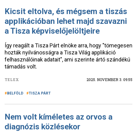
Kicsit eltolva, és mégsem a tiszás
applikációban lehet majd szavazni
a Tisza képviselőjelöltjeire
Így reagált a Tisza Párt elnöke arra, hogy "tömegesen
hozták nyilvánosságra a Tisza Világ applikáció
felhasználóinak adatait", ami szerinte ártó szándékú
támadás volt.
TELEX
2025. NOVEMBER 3. 09:55
BELFÖLD
TISZA PÁRT
Nem volt kíméletes az orvos a
diagnózis közlésekor