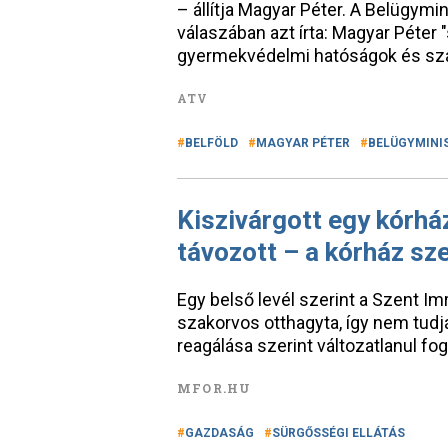
– állítja Magyar Péter. A Belügym
válaszában azt írta: Magyar Péter "
gyermekvédelmi hatóságok és sz
ATV
BELFÖLD
MAGYAR PÉTER
BELÜGYMINI
Kiszivárgott egy kórház
távozott – a kórház sze
Egy belső levél szerint a Szent I
szakorvos otthagyta, így nem tudják
reagálása szerint változatlanul fog
MFOR.HU
GAZDASÁG
SÜRGŐSSÉGI ELLÁTÁS