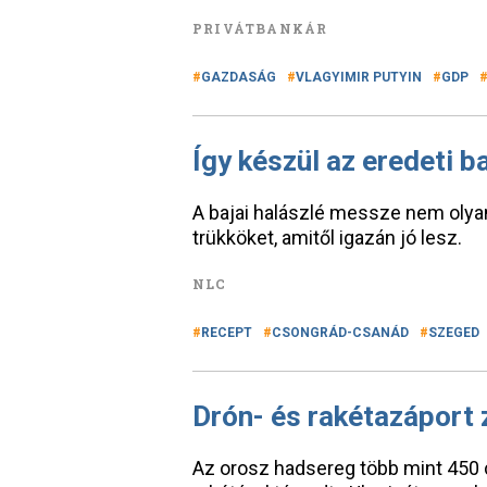
PRIVÁTBANKÁR
GAZDASÁG
VLAGYIMIR PUTYIN
GDP
Így készül az eredeti ba
A bajai halászlé messze nem olyan
trükköket, amitől igazán jó lesz.
NLC
RECEPT
CSONGRÁD-CSANÁD
SZEGED
Drón- és rakétazáport 
Az orosz hadsereg több mint 450