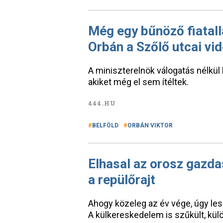
Még egy bűnöző fiatall
Orbán a Szőlő utcai vi
A miniszterelnök válogatás nélkül
akiket még el sem ítéltek.
444.HU
BELFÖLD
ORBÁN VIKTOR
Elhasal az orosz gazda
a repülőrajt
Ahogy közeleg az év vége, úgy le
A külkereskedelem is szűkült, kül