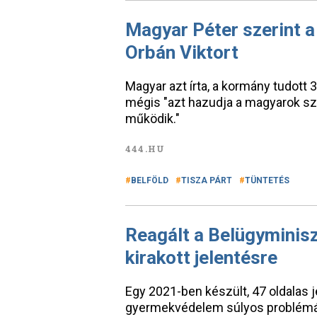
Magyar Péter szerint a
Orbán Viktort
Magyar azt írta, a kormány tudot
mégis "azt hazudja a magyarok 
működik."
444.HU
BELFÖLD
TISZA PÁRT
TÜNTETÉS
Reagált a Belügyminisz
kirakott jelentésre
Egy 2021-ben készült, 47 oldalas j
gyermekvédelem súlyos problémái