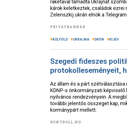
rakétával támadta Ukrajnát szomba
károk keletkeztek, családok ezrei
Zelenszkij ukrán elnök a Telegram
PRIVÁTBANKÁR
KÜLFÖLD
UKRAJNA
DRÓN
KIJEV
Szegedi fideszes politi
protokolleseményeit, h
Az állam és a párt szétválasztása
KDNP-s önkormányzati képviselő lá
nyilvános rendezvényein. A megbíz
további jelentős összeget kap, mi
kormánypárt mellett.
KONTROLL.HU