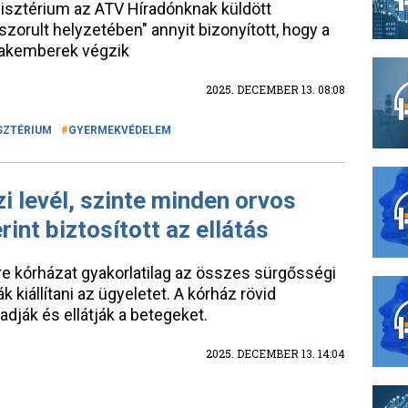
inisztérium az ATV Híradónknak küldött
szorult helyzetében" annyit bizonyított, hogy a
akemberek végzik
2025. DECEMBER 13. 08:08
SZTÉRIUM
GYERMEKVÉDELEM
i levél, szinte minden orvos
rint biztosított az ellátás
mre kórházat gyakorlatilag az összes sürgősségi
 kiállítani az ügyeletet. A kórház rövid
adják és ellátják a betegeket.
2025. DECEMBER 13. 14:04