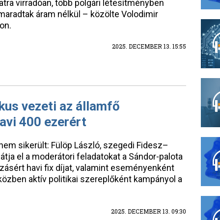
tra virradóan, több polgári létesítményben
 maradtak áram nélkül – közölte Volodimir
on.
2025. DECEMBER 13. 15:55
kus vezeti az államfő
avi 400 ezerért
 nem sikerült: Fülöp László, szegedi Fidesz–
tja el a moderátori feladatokat a Sándor-palota
ásért havi fix díjat, valamint eseményenként
közben aktív politikai szereplőként kampányol a
2025. DECEMBER 13. 09:30