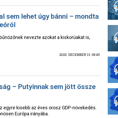
al sem lehet úgy bánni – mondta
deóról
 bűnözőnek nevezte azokat a kiskorúakat is,
2025. DECEMBER 13. 08:45
ság – Putyinnak sem jött össze
sz egyre kisebb az éves orosz GDP-növekedés.
önösen Európa irányába.