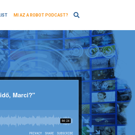
KERESÉS
LIST
MI AZ A ROBOT PODCAST?