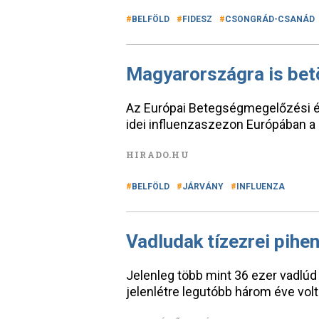
BELFÖLD
FIDESZ
CSONGRÁD-CSANÁD
Magyarországra is betö
Az Európai Betegségmegelőzési é
idei influenzaszezon Európában a
HIRADO.HU
BELFÖLD
JÁRVÁNY
INFLUENZA
Vadludak tízezrei pihe
Jelenleg több mint 36 ezer vadlúd
jelenlétre legutóbb három éve volt