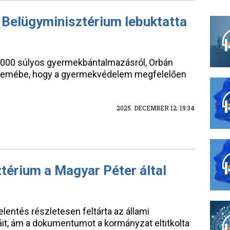
 Belügyminisztérium lebuktatta
t 3000 súlyos gyermekbántalmazásról, Orbán
szemébe, hogy a gyermekvédelem megfelelően
2025. DECEMBER 12. 19:34
térium a Magyar Péter által
elentés részletesen feltárta az állami
t, ám a dokumentumot a kormányzat eltitkolta