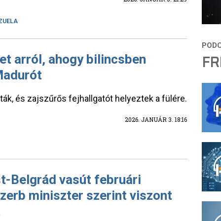
ZUELA
FR
et arról, ahogy bilincsben
 Madurót
ák, és zajszűrős fejhallgatót helyeztek a fülére.
2026. JANUÁR 3. 18:16
t-Belgrád vasút februári
szerb miniszter szerint viszont
t