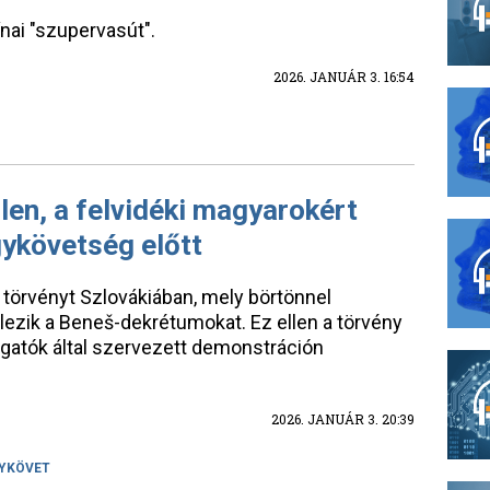
ínai "szupervasút".
2026. JANUÁR 3. 16:54
en, a felvidéki magyarokért
gykövetség előtt
törvényt Szlovákiában, mely börtönnel
lezik a Beneš-dekrétumokat. Ez ellen a törvény
llgatók által szervezett demonstráción
2026. JANUÁR 3. 20:39
YKÖVET