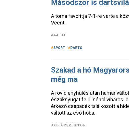
Másodszor is dartsvilá
A torna favoritja 7-1-re verte a 
Veent.
444.HU
SPORT
DARTS
Szakad a hó Magyarorsz
még ma
A rövid enyhülés után hamar váltott
északnyugat felől néhol viharos lö
érkező csapadék találkozott a hid
váltott az eső hóba.
AGRÁRSZEKTOR