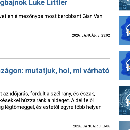
gbajnok Luke Littler
közvetlen élmezőnybe most berobbant Gian Van
2026. JANUÁR 3. 23:02
ágon: mutatjuk, hol, mi várható
 az időjárás, fordult a szélirány, és észak,
késekkel húzza ránk a hideget. A dél felől
eg légtömeggel, és estétől egyre több helyen
2026. JANUÁR 3. 16:06