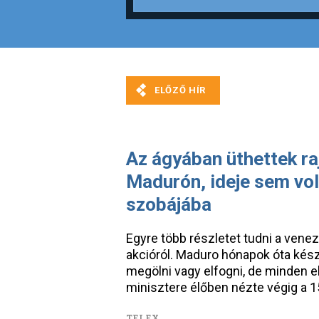
Az ágyában üthettek ra
Madurón, ideje sem vol
szobájába
Egyre több részletet tudni a vene
akcióról. Maduro hónapok óta kész
megölni vagy elfogni, de minden e
minisztere élőben nézte végig a 15
TELEX