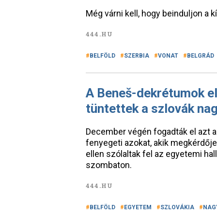
Még várni kell, hogy beinduljon a k
444.HU
BELFÖLD
SZERBIA
VONAT
BELGRÁD
A Beneš-dekrétumok ell
tüntettek a szlovák na
December végén fogadták el azt a 
fenyegeti azokat, akik megkérdője
ellen szólaltak fel az egyetemi ha
szombaton.
444.HU
BELFÖLD
EGYETEM
SZLOVÁKIA
NAG