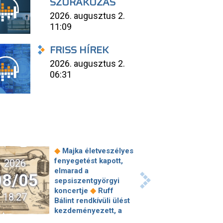
SZÓRAKOZÁS
2026. augusztus 2.
11:09
FRISS HÍREK
2026. augusztus 2.
06:31
◆
Majka életveszélyes
fenyegetést kapott,
2026
elmarad a
08/05
sepsiszentgyörgyi
◆
koncertje
Ruff
18:27
Bálint rendkívüli ülést
kezdeményezett, a
jövő héten újra