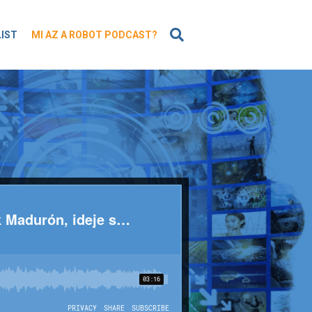
KERESÉS
LIST
MI AZ A ROBOT PODCAST?