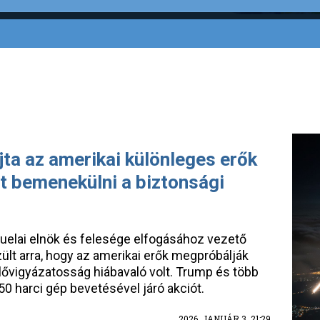
jta az amerikai különleges erők
t bemenekülni a biztonsági
zuelai elnök és felesége elfogásához vezető
ült arra, hogy az amerikai erők megpróbálják
lővigyázatosság hiábavaló volt. Trump és több
0 harci gép bevetésével járó akciót.
2026. JANUÁR 3. 21:29