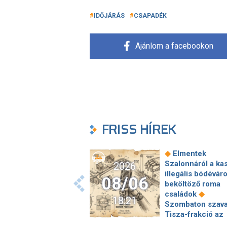
IDŐJÁRÁS
CSAPADÉK
Ajánlom a facebookon
FRISS HÍREK
◆
Elmentek
Szalonnáról a ka
2026
illegális bódévár
08/06
beköltöző roma
◆
családok
18:21
Szombaton szava
Tisza-frakció az
államfőjelöltjéről