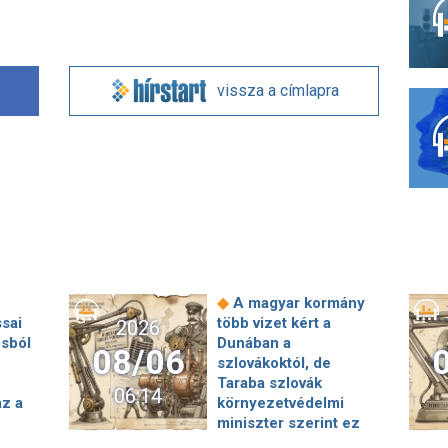
vissza a címlapra
◆
A magyar kormány
ssai
több vizet kért a
2026
osból
Dunában a
08/06
szlovákoktól, de
Taraba szlovák
06:14
z a
környezetvédelmi
miniszter szerint ez
◆
◆
vízhiánnyal járna