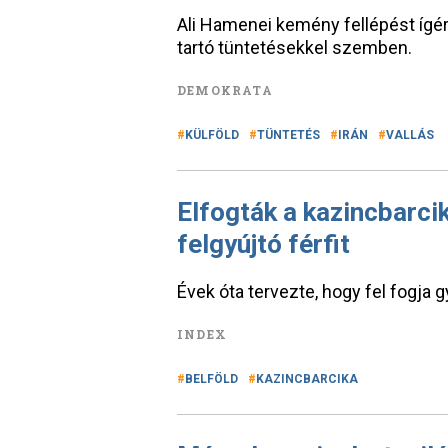
Ali Hamenei kemény fellépést ígé
tartó tüntetésekkel szemben.
DEMOKRATA
KÜLFÖLD
TÜNTETÉS
IRÁN
VALLÁS
Elfogták a kazincbarci
felgyújtó férfit
Évek óta tervezte, hogy fel fogja g
INDEX
BELFÖLD
KAZINCBARCIKA