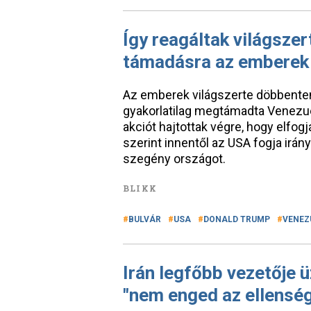
Így reagáltak világszer
támadásra az emberek
Az emberek világszerte döbbenten 
gyakorlatilag megtámadta Venezu
akciót hajtottak végre, hogy elfog
szerint innentől az USA fogja irán
szegény országot.
BLIKK
BULVÁR
USA
DONALD TRUMP
VENEZ
Irán legfőbb vezetője 
"nem enged az ellensé