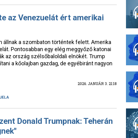
te az Venezuelát ért amerikai
állnak a szombaton történtek felett. Amerika
elát. Pontosabban egy elég meggyőző katonai
ják az ország szélsőbaloldali elnökét. Trump
yítani a kőolajban gazdag, de egyébiránt nagyon
2026. JANUÁR 3. 21:18
UELA
üzent Donald Trumpnak: Teherán
gnek"