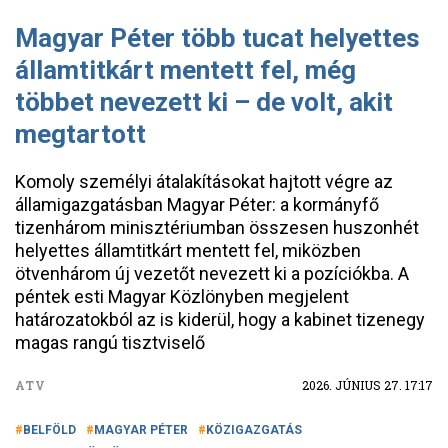
Magyar Péter több tucat helyettes
államtitkárt mentett fel, még
többet nevezett ki – de volt, akit
megtartott
Komoly személyi átalakításokat hajtott végre az
államigazgatásban Magyar Péter: a kormányfő
tizenhárom minisztériumban összesen huszonhét
helyettes államtitkárt mentett fel, miközben
ötvenhárom új vezetőt nevezett ki a pozíciókba. A
péntek esti Magyar Közlönyben megjelent
határozatokból az is kiderül, hogy a kabinet tizenegy
magas rangú tisztviselő
ATV
2026. JÚNIUS 27. 17:17
BELFÖLD
MAGYAR PÉTER
KÖZIGAZGATÁS