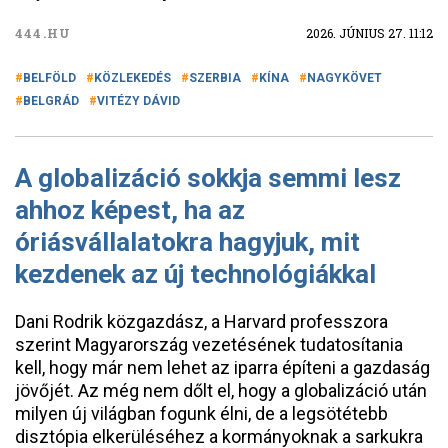
444.HU
2026. JÚNIUS 27. 11:12
BELFÖLD
KÖZLEKEDÉS
SZERBIA
KÍNA
NAGYKÖVET
BELGRÁD
VITÉZY DÁVID
A globalizáció sokkja semmi lesz
ahhoz képest, ha az
óriásvállalatokra hagyjuk, mit
kezdenek az új technológiákkal
Dani Rodrik közgazdász, a Harvard professzora
szerint Magyarország vezetésének tudatosítania
kell, hogy már nem lehet az iparra építeni a gazdaság
jövőjét. Az még nem dőlt el, hogy a globalizáció után
milyen új világban fogunk élni, de a legsötétebb
disztópia elkerüléséhez a kormányoknak a sarkukra