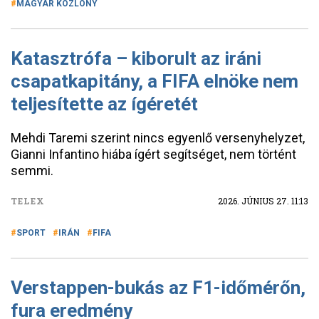
MAGYAR KÖZLÖNY
Katasztrófa – kiborult az iráni
csapatkapitány, a FIFA elnöke nem
teljesítette az ígéretét
Mehdi Taremi szerint nincs egyenlő versenyhelyzet,
Gianni Infantino hiába ígért segítséget, nem történt
semmi.
TELEX
2026. JÚNIUS 27. 11:13
SPORT
IRÁN
FIFA
Verstappen-bukás az F1-időmérőn,
fura eredmény