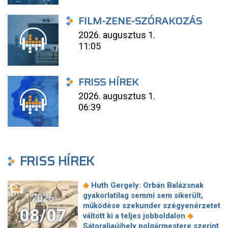
FILM-ZENE-SZÓRAKOZÁS
2026. augusztus 1.
11:05
FRISS HÍREK
2026. augusztus 1.
06:39
FRISS HÍREK
◆
Huth Gergely: Orbán Balázsnak
gyakorlatilag semmi sem sikerült,
2026
működése szekunder szégyenérzetet
08/07
◆
váltott ki a teljes jobboldalon
Sátoraljaújhely polgármestere szerint