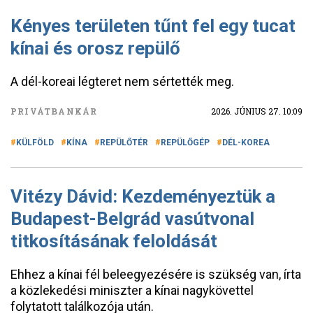
Kényes területen tűnt fel egy tucat
kínai és orosz repülő
A dél-koreai légteret nem sértették meg.
PRIVÁTBANKÁR
2026. JÚNIUS 27. 10:09
KÜLFÖLD
KÍNA
REPÜLŐTÉR
REPÜLŐGÉP
DÉL-KOREA
Vitézy Dávid: Kezdeményeztük a
Budapest-Belgrád vasútvonal
titkosításának feloldását
Ehhez a kínai fél beleegyezésére is szükség van, írta
a közlekedési miniszter a kínai nagykövettel
folytatott találkozója után.