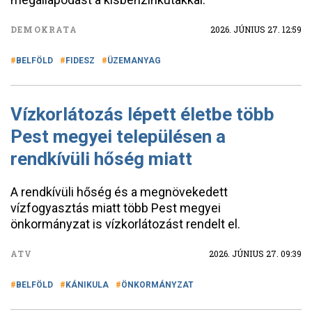
DEMOKRATA
2026. JÚNIUS 27. 12:59
BELFÖLD
FIDESZ
ÜZEMANYAG
Vízkorlátozás lépett életbe több
Pest megyei településen a
rendkívüli hőség miatt
A rendkívüli hőség és a megnövekedett
vízfogyasztás miatt több Pest megyei
önkormányzat is vízkorlátozást rendelt el.
ATV
2026. JÚNIUS 27. 09:39
BELFÖLD
KÁNIKULA
ÖNKORMÁNYZAT