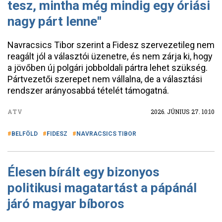
tesz, mintha még mindig egy óriási
nagy párt lenne"
Navracsics Tibor szerint a Fidesz szervezetileg nem
reagált jól a választói üzenetre, és nem zárja ki, hogy
a jövőben új polgári jobboldali pártra lehet szükség.
Pártvezetői szerepet nem vállalna, de a választási
rendszer arányosabbá tételét támogatná.
ATV
2026. JÚNIUS 27. 10:10
BELFÖLD
FIDESZ
NAVRACSICS TIBOR
Élesen bírált egy bizonyos
politikusi magatartást a pápánál
járó magyar bíboros