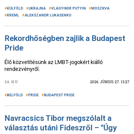
KÜLFÖLD
UKRAJNA
VLAGYIMIR PUTYIN
MOSZKVA
KREML
ALEKSZANDR LUKASENKO
Rekordhőségben zajlik a Budapest
Pride
Élő közvetítésünk az LMBT-jogokért kiálló
rendezvényről.
24.HU
2026. JÚNIUS 27. 13:27
BELFÖLD
PRIDE
BUDAPEST PRIDE
Navracsics Tibor megszólalt a
választás utáni Fideszről – "Úgy