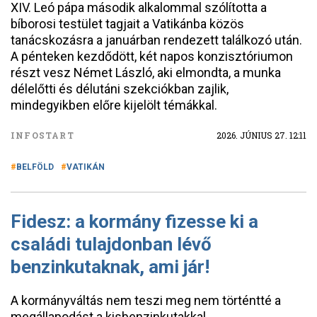
XIV. Leó pápa második alkalommal szólította a
bíborosi testület tagjait a Vatikánba közös
tanácskozásra a januárban rendezett találkozó után.
A pénteken kezdődött, két napos konzisztóriumon
részt vesz Német László, aki elmondta, a munka
délelőtti és délutáni szekciókban zajlik,
mindegyikben előre kijelölt témákkal.
INFOSTART
2026. JÚNIUS 27. 12:11
BELFÖLD
VATIKÁN
Fidesz: a kormány fizesse ki a
családi tulajdonban lévő
benzinkutaknak, ami jár!
A kormányváltás nem teszi meg nem történtté a
megállapodást a kisbenzinkutakkal.