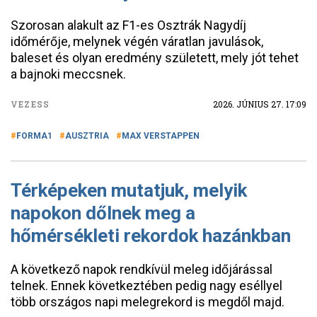
Szorosan alakult az F1-es Osztrák Nagydíj
időmérője, melynek végén váratlan javulások,
baleset és olyan eredmény született, mely jót tehet
a bajnoki meccsnek.
VEZESS
2026. JÚNIUS 27. 17:09
FORMA1
AUSZTRIA
MAX VERSTAPPEN
Térképeken mutatjuk, melyik
napokon dőlnek meg a
hőmérsékleti rekordok hazánkban
A következő napok rendkívül meleg időjárással
telnek. Ennek következtében pedig nagy eséllyel
több országos napi melegrekord is megdől majd.