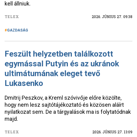
kell állniuk.
TELEX
2026. JÚNIUS 27. 09:38
GAZDASÁG
Feszült helyzetben találkozott
egymással Putyin és az ukránok
ultimátumának eleget tevő
Lukasenko
Dmitrij Peszkov, a Kreml szóvivője előre közölte,
hogy nem lesz sajtótájékoztató és közösen aláírt
nyilatkozat sem. De a tárgyalások ma is folytatódnak
majd.
TELEX
2026. JÚNIUS 27. 13:09