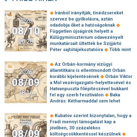
◆
Iránból irányítják, tinédzsereket
szervez be gyilkolásra, aztán
2026
◆
odadobja őket a hatóságoknak
08/10
Független újságírók helyett a
Külügyminisztérium odavezényelt
06:28
munkatársait ültették be Szijjártó
◆
Péter sajtótájékoztatóira
Több mint
70 éves téglagyár szűnhet meg
Magyarországon, ebben az Orbán-
◆
Az Orbán-kormány vízügyi
◆
kormány keze is benne van
A héten
államtitkára is ellentmondott Orbán
2026
akár teljesen leállhat az áruszállítás a
◆
korábbi kijelentésének
Orbán Viktor
08/09
Rajna egyik legfontosabb szakaszán
a Mol vezérigazgató-helyettesével és
◆
az alacsony vízszint miatt
Hatvanpuszta főépítészével bukkant
18:16
Gazdasági összeomlásra számít
◆
fel egy szerb fesztiválon
Baka
◆
Trump Iránban
Öt év alatt
András: Kétharmaddal sem lehet
megduplázódott a spanyol tengerparti
◆
mindent megcsinálni
Izrael
◆
ingatlanok bérleti díja
Akár válságos
elutasítja Trump 15 pontos gázai
◆
Kubatov szerint bizonytalan, hogy a
helyzetet is előidézhet Baka András
◆
tervét
Menczer Tamás Rogán
Fradi mennyi támogatást kap a
2026
államfővé választása – így látja a
Antalról: Nagyon okos, vannak dolgok,
jövőben, 30 százalékos
◆
◆
jogtudós
UFÓ-k Salgótarján felett
08/09
amiket nem értek, de nem kell nekem
◆
költségcsökkentéssel készülnek
Megfosztották a koronájától az