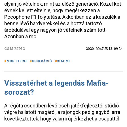
olyan jó vételnek, mint az előző generáció. Közel két
évnek kellett eltelnie, hogy megérkezzen a
Pocophone F1 folytatása. Akkoriban ez a készülék a
benne lévő hardverekkel és a hozzá tartozó
árcédulával egy nagyon jó vételnek számított.
Azonban a mo
GSMRING
2020. MÁJUS 13. 09:24
MOBILTECH
GENERÁCIÓ
XIAOMI
Visszatérhet a legendás Mafia-
sorozat?
A régóta csendben lévő cseh játékfejlesztői stúdió
végre hallatott magáról, a rajongók pedig egyből arra
következtettek, hogy valami új érkezhet a csapattól.