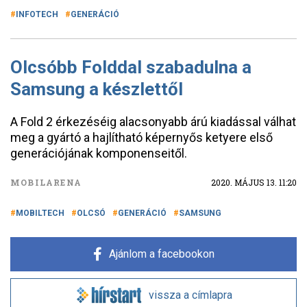
INFOTECH
GENERÁCIÓ
Olcsóbb Folddal szabadulna a
Samsung a készlettől
A Fold 2 érkezéséig alacsonyabb árú kiadással válhat
meg a gyártó a hajlítható képernyős ketyere első
generációjának komponenseitől.
MOBILARENA
2020. MÁJUS 13. 11:20
MOBILTECH
OLCSÓ
GENERÁCIÓ
SAMSUNG
Ajánlom a facebookon
vissza a címlapra