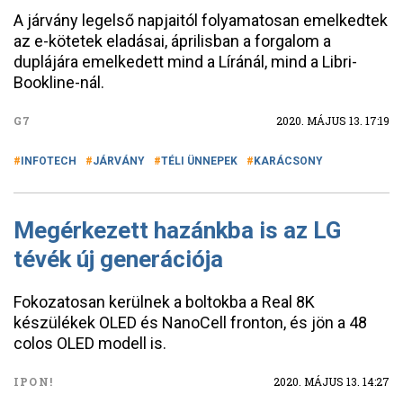
A járvány legelső napjaitól folyamatosan emelkedtek
az e-kötetek eladásai, áprilisban a forgalom a
duplájára emelkedett mind a Líránál, mind a Libri-
Bookline-nál.
G7
2020. MÁJUS 13. 17:19
INFOTECH
JÁRVÁNY
TÉLI ÜNNEPEK
KARÁCSONY
Megérkezett hazánkba is az LG
tévék új generációja
Fokozatosan kerülnek a boltokba a Real 8K
készülékek OLED és NanoCell fronton, és jön a 48
colos OLED modell is.
IPON!
2020. MÁJUS 13. 14:27