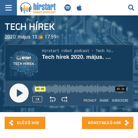
KERESÉS
TECH HÍREK
KEZDŐLAP
2020. május 13.
◆
17:59
FRISS HÍREK
TECH HÍREK
FILM-ZENE-SZÓRAKOZÁS
PLAYLIST
MI AZ A ROBOT PODCAST?