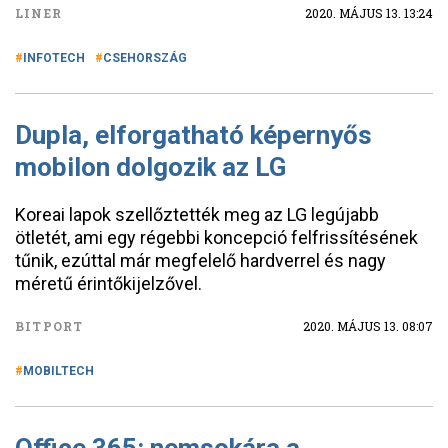
LINER
2020. MÁJUS 13. 13:24
INFOTECH
CSEHORSZÁG
Dupla, elforgatható képernyős
mobilon dolgozik az LG
Koreai lapok szellőztették meg az LG legújabb
ötletét, ami egy régebbi koncepció felfrissítésének
tűnik, ezúttal már megfelelő hardverrel és nagy
méretű érintőkijelzővel.
BITPORT
2020. MÁJUS 13. 08:07
MOBILTECH