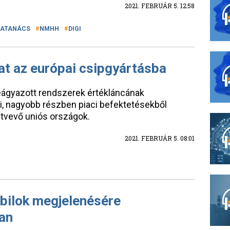
2021. FEBRUÁR 5. 12:58
IATANÁCS
NMHH
DIGI
hat az európai csipgyártásba
 beágyazott rendszerek értékláncának
i, nagyobb részben piaci befektetésekből
ztvevő uniós országok.
2021. FEBRUÁR 5. 08:01
bilok megjelenésére
an