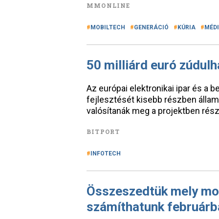
MMONLINE
MOBILTECH
GENERÁCIÓ
KÚRIA
MÉD
50 milliárd euró zúdul
Az európai elektronikai ipar és a
fejlesztését kisebb részben állam
valósítanák meg a projektben rés
BITPORT
INFOTECH
Összeszedtük mely mo
számíthatunk februárb