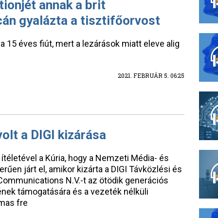
tionjét annak a brit
cán gyalázta a tisztifőorvost
 15 éves fiút, mert a lezárások miatt eleve alig
2021. FEBRUÁR 5. 06:25
volt a DIGI kizárása
 ítéletével a Kúria, hogy a Nemzeti Média- és
en járt el, amikor kizárta a DIGI Távközlési és
I Communications N.V.-t az ötödik generációs
nek támogatására és a vezeték nélküli
mas fre