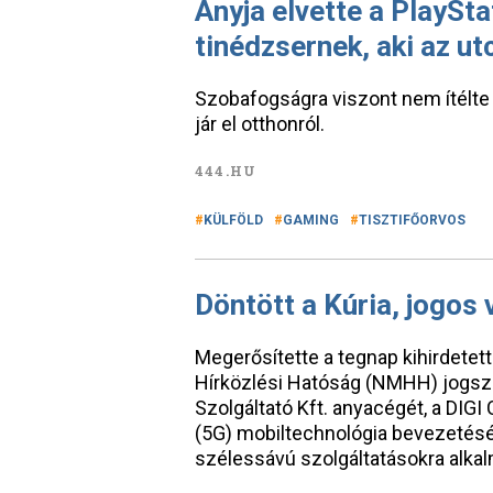
Anyja elvette a PlaySta
tinédzsernek, aki az ut
Szobafogságra viszont nem ítélte a
jár el otthonról.
444.HU
KÜLFÖLD
GAMING
TISZTIFŐORVOS
Döntött a Kúria, jogos 
Megerősítette a tegnap kihirdetett
Hírközlési Hatóság (NMHH) jogszerű
Szolgáltató Kft. anyacégét, a DIG
(5G) mobiltechnológia bevezetésé
szélessávú szolgáltatásokra alkal