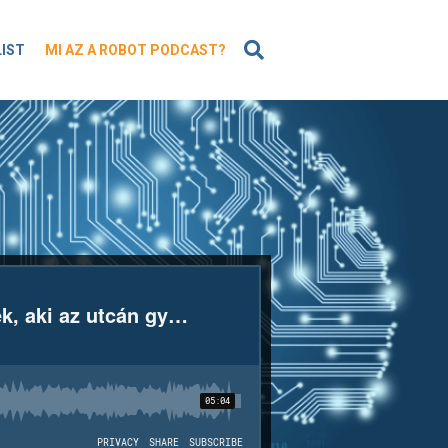
KERESÉS
LIST
MI AZ A ROBOT PODCAST?