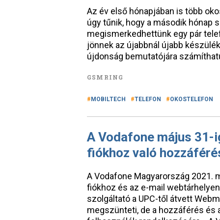
Az év első hónapjában is több ok
úgy tűnik, hogy a második hónap 
megismerkedhettünk egy pár telef
jönnek az újabbnál újabb készülék
újdonság bemutatójára számíthat
GSMRING
MOBILTECH
TELEFON
OKOSTELEFON
A Vodafone május 31-i
fiókhoz való hozzáféré
A Vodafone Magyarország 2021. m
fiókhoz és az e-mail webtárhelyen 
szolgáltató a UPC-től átvett Webma
megszünteti, de a hozzáférés és a