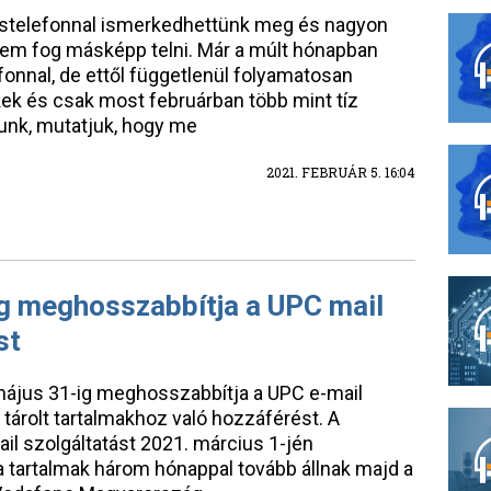
ostelefonnal ismerkedhettünk meg és nagyon
sem fog másképp telni. Már a múlt hónapban
onnal, de ettől függetlenül folyamatosan
ek és csak most februárban több mint tíz
unk, mutatjuk, hogy me
2021. FEBRUÁR 5. 16:04
g meghosszabbítja a UPC mail
st
ájus 31-ig meghosszabbítja a UPC e-mail
tárolt tartalmakhoz való hozzáférést. A
il szolgáltatást 2021. március 1-jén
 tartalmak három hónappal tovább állnak majd a