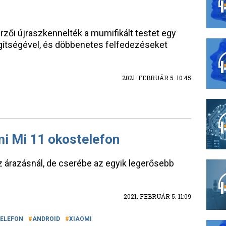
rzői újraszkennelték a mumifikált testet egy
gítségével, és döbbenetes felfedezéseket
2021. FEBRUÁR 5. 10:45
mi Mi 11 okostelefon
z árazásnál, de cserébe az egyik legerősebb
2021. FEBRUÁR 5. 11:09
ELEFON
ANDROID
XIAOMI