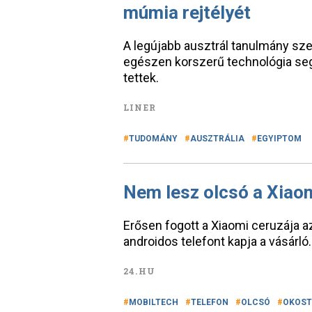
múmia rejtélyét
A legújabb ausztrál tanulmány sze
egészen korszerű technológia se
tettek.
LINER
TUDOMÁNY
AUSZTRÁLIA
EGYIPTOM
Nem lesz olcsó a Xiao
Erősen fogott a Xiaomi ceruzája a
androidos telefont kapja a vásárló.
24.HU
MOBILTECH
TELEFON
OLCSÓ
OKOST