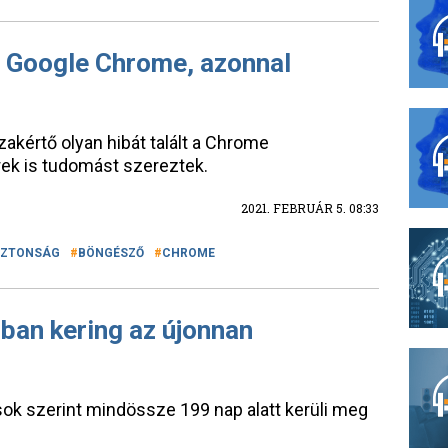
a Google Chrome, azonnal
akértő olyan hibát talált a Chrome
ek is tudomást szereztek.
2021. FEBRUÁR 5. 08:33
IZTONSÁG
BÖNGÉSZŐ
CHROME
ban kering az újonnan
sok szerint mindössze 199 nap alatt kerüli meg