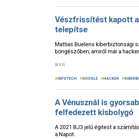
Vészfrissítést kapott 
telepítse
Mattias Buelens kiberbiztonsági sz
böngészőben, amiről már a hacker
HVG
INFOTECH
GOOGLE
HACKER
KIBERB
A Vénusznál is gyorsab
felfedezett kisbolygó
A 2021 BJ3 jelű égitest a számítá
a Napot.