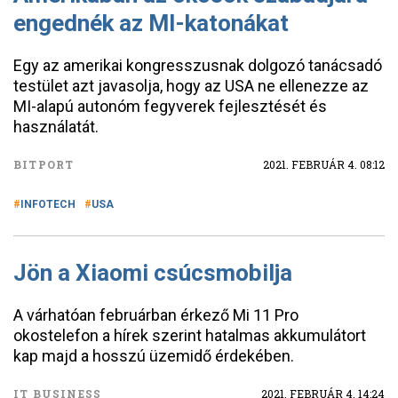
engednék az MI-katonákat
Egy az amerikai kongresszusnak dolgozó tanácsadó
testület azt javasolja, hogy az USA ne ellenezze az
MI-alapú autonóm fegyverek fejlesztését és
használatát.
BITPORT
2021. FEBRUÁR 4. 08:12
INFOTECH
USA
Jön a Xiaomi csúcsmobilja
A várhatóan februárban érkező Mi 11 Pro
okostelefon a hírek szerint hatalmas akkumulátort
kap majd a hosszú üzemidő érdekében.
IT BUSINESS
2021. FEBRUÁR 4. 14:24