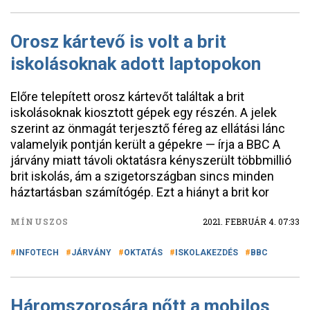
Orosz kártevő is volt a brit
iskolásoknak adott laptopokon
Előre telepített orosz kártevőt találtak a brit
iskolásoknak kiosztott gépek egy részén. A jelek
szerint az önmagát terjesztő féreg az ellátási lánc
valamelyik pontján került a gépekre — írja a BBC A
járvány miatt távoli oktatásra kényszerült többmillió
brit iskolás, ám a szigetországban sincs minden
háztartásban számítógép. Ezt a hiányt a brit kor
MÍNUSZOS
2021. FEBRUÁR 4. 07:33
INFOTECH
JÁRVÁNY
OKTATÁS
ISKOLAKEZDÉS
BBC
Háromszorosára nőtt a mobilos