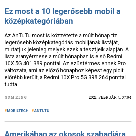
Ez most a 10 legerősebb mobil a
középkategóriában
Az AnTuTu most is közzétette a múlt hónap tíz
legerősebb középkategóriás mobiljának listáját,
mutatjuk jelenleg melyek ezek a tesztjeik alapján. A
lista aranyérmese a múlt hónapban is első Redmi
10X 5G 401.389 ponttal. Az ezüstérmes ennek Pro
változata, ami az előző hónaphoz képest egy picit
előrébb került, a Redmi 10X Pro 5G 398.264 ponttal
tudta
GSMRING
2021. FEBRUÁR 4. 07:04
MOBILTECH
ANTUTU
Amerikában az okosok szabadjára