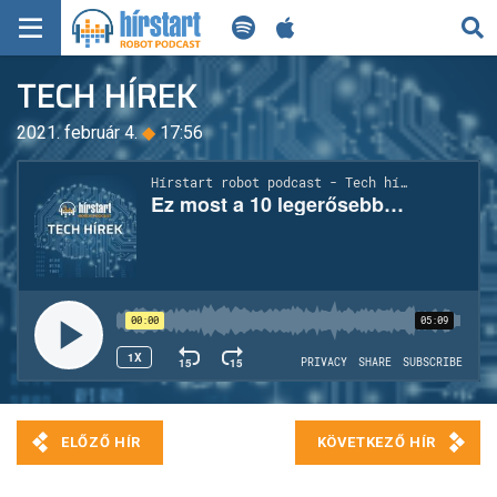
KERESÉS
TECH HÍREK
KEZDŐLAP
2021. február 4.
◆
17:56
FRISS HÍREK
TECH HÍREK
FILM-ZENE-SZÓRAKOZÁS
PLAYLIST
MI AZ A ROBOT PODCAST?