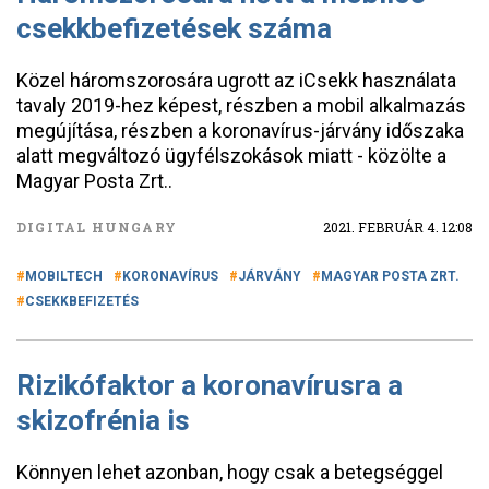
csekkbefizetések száma
Közel háromszorosára ugrott az iCsekk használata
tavaly 2019-hez képest, részben a mobil alkalmazás
megújítása, részben a koronavírus-járvány időszaka
alatt megváltozó ügyfélszokások miatt - közölte a
Magyar Posta Zrt..
DIGITAL HUNGARY
2021. FEBRUÁR 4. 12:08
MOBILTECH
KORONAVÍRUS
JÁRVÁNY
MAGYAR POSTA ZRT.
CSEKKBEFIZETÉS
Rizikófaktor a koronavírusra a
skizofrénia is
Könnyen lehet azonban, hogy csak a betegséggel