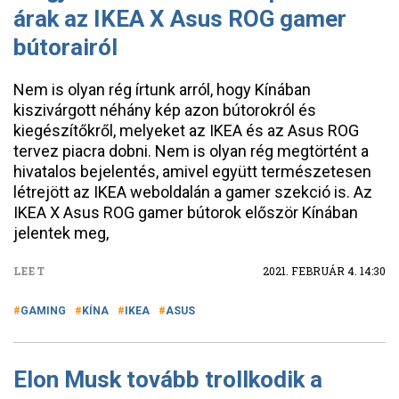
árak az IKEA X Asus ROG gamer
bútorairól
Nem is olyan rég írtunk arról, hogy Kínában
kiszivárgott néhány kép azon bútorokról és
kiegészítőkről, melyeket az IKEA és az Asus ROG
tervez piacra dobni. Nem is olyan rég megtörtént a
hivatalos bejelentés, amivel együtt természetesen
létrejött az IKEA weboldalán a gamer szekció is. Az
IKEA X Asus ROG gamer bútorok először Kínában
jelentek meg,
LEET
2021. FEBRUÁR 4. 14:30
GAMING
KÍNA
IKEA
ASUS
Elon Musk tovább trollkodik a