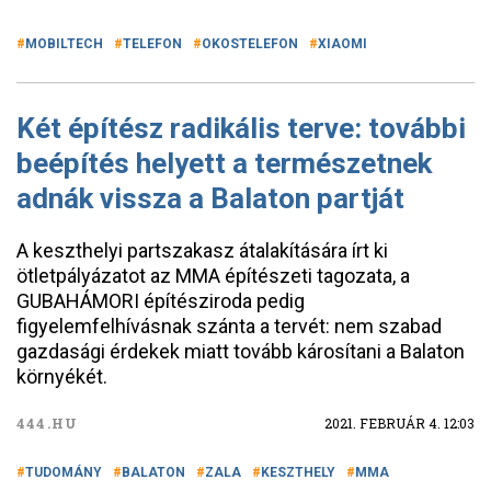
MOBILTECH
TELEFON
OKOSTELEFON
XIAOMI
Két építész radikális terve: további
beépítés helyett a természetnek
adnák vissza a Balaton partját
A keszthelyi partszakasz átalakítására írt ki
ötletpályázatot az MMA építészeti tagozata, a
GUBAHÁMORI építésziroda pedig
figyelemfelhívásnak szánta a tervét: nem szabad
gazdasági érdekek miatt tovább károsítani a Balaton
környékét.
444.HU
2021. FEBRUÁR 4. 12:03
TUDOMÁNY
BALATON
ZALA
KESZTHELY
MMA