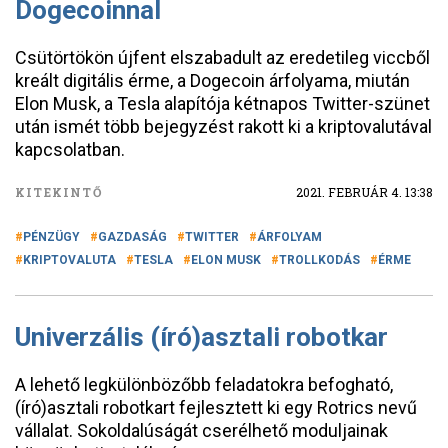
Dogecoinnal
Csütörtökön újfent elszabadult az eredetileg viccből
kreált digitális érme, a Dogecoin árfolyama, miután
Elon Musk, a Tesla alapítója kétnapos Twitter-szünet
után ismét több bejegyzést rakott ki a kriptovalutával
kapcsolatban.
KITEKINTŐ
2021. FEBRUÁR 4. 13:38
PÉNZÜGY
GAZDASÁG
TWITTER
ÁRFOLYAM
KRIPTOVALUTA
TESLA
ELON MUSK
TROLLKODÁS
ÉRME
Univerzális (író)asztali robotkar
A lehető legkülönbözőbb feladatokra befogható,
(író)asztali robotkart fejlesztett ki egy Rotrics nevű
vállalat. Sokoldalúságát cserélhető moduljainak